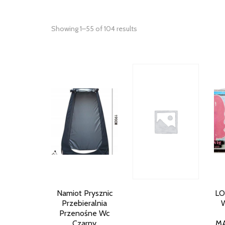
Showing 1–55 of 104 results
Namiot Prysznic
LO
Przebieralnia
Przenośne Wc
Czarny
M