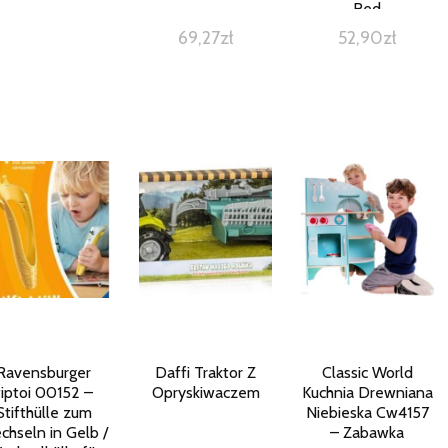
Red
69,27
zł
52,90
zł
Ravensburger
Daffi Traktor Z
Classic World
tiptoi 00152 –
Opryskiwaczem
Kuchnia Drewniana
Stifthülle zum
Niebieska Cw4157
chseln in Gelb /
– Zabawka