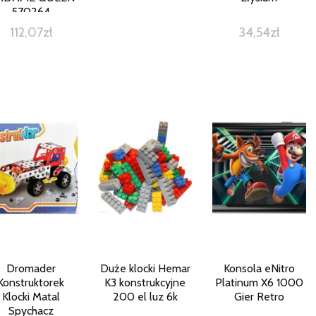
570264
112,07
zł
34,54
zł
Dromader
Duże klocki Hemar
Konsola eNitro
Konstruktorek
K3 konstrukcyjne
Platinum X6 1000
Klocki Matal
200 el luz 6k
Gier Retro
Spychacz