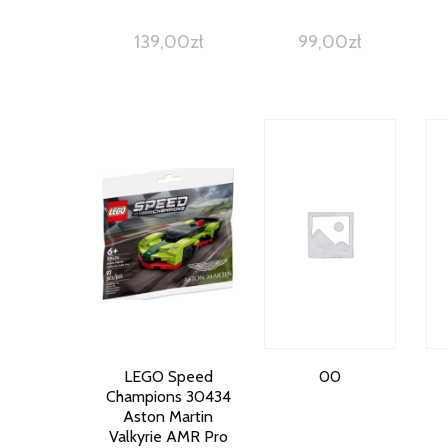
139,00
zł
99,00
zł
LEGO Speed
00
Champions 30434
Aston Martin
Valkyrie AMR Pro