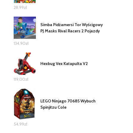
28,99
zł
Simba Pidżamersi Tor Wyścigowy
PJ Masks Rival Racers 2 Pojazdy
134,90
zł
Hexbug Vex Katapulta V2
119,00
zł
LEGO Ninjago 70685 Wybuch
Spinjitzu Cole
54,99
zł