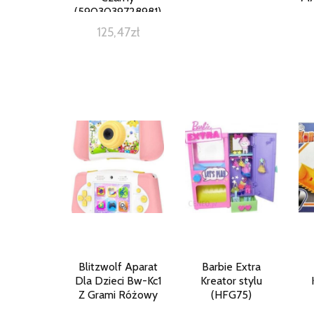
(5903039728981)
125,47
zł
Blitzwolf Aparat
Barbie Extra
Dla Dzieci Bw-Kc1
Kreator stylu
Z Grami Różowy
(HFG75)