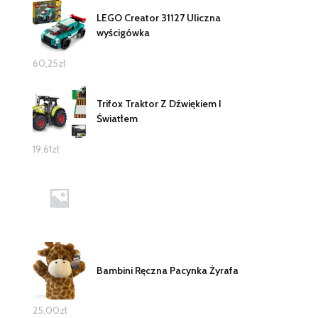
LEGO Creator 31127 Uliczna
wyścigówka
60,25
zł
Trifox Traktor Z Dźwiękiem I
Światłem
19,61
zł
Bambini Ręczna Pacynka Żyrafa
25,00
zł