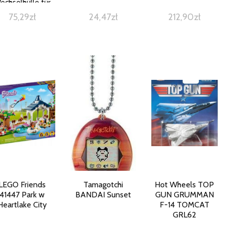
echselhülle für
n tiptoi-Stift /
75,29
zł
24,47
zł
212,90
zł
Geeignet für
nder ab 3 Jahren
ersja niemiecka)
LEGO Friends
Tamagotchi
Hot Wheels TOP
41447 Park w
BANDAI Sunset
GUN GRUMMAN
Heartlake City
F-14 TOMCAT
GRL62