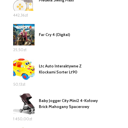
442,36
zł
Far Cry 4 (Digital)
25,50
zł
Ltc Auto Interaktywne Z
Klockami Sorter Lt90
50,13
zł
Baby Jogger City Mini2 4-Kołowy
Brick Mahogany Spacerowy
1 450,00
zł