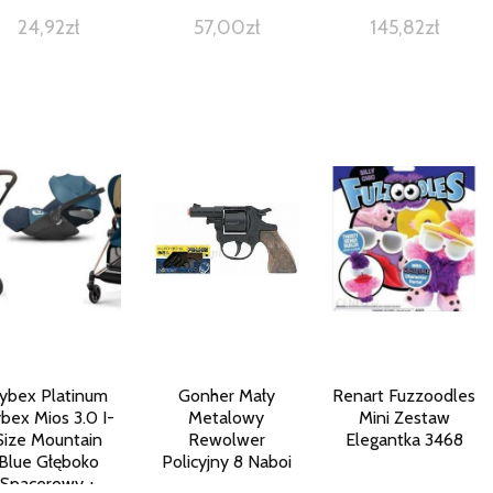
24,92
zł
57,00
zł
145,82
zł
ybex Platinum
Gonher Mały
Renart Fuzzoodles
bex Mios 3.0 I-
Metalowy
Mini Zestaw
Size Mountain
Rewolwer
Elegantka 3468
Blue Głęboko
Policyjny 8 Naboi
Spacerowy +