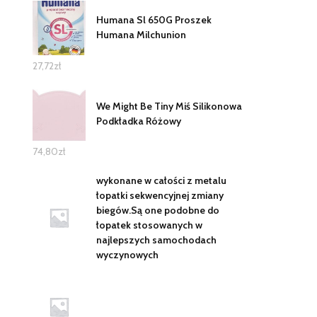
Humana Sl 650G Proszek
Humana Milchunion
27,72
zł
We Might Be Tiny Miś Silikonowa
Podkładka Różowy
74,80
zł
wykonane w całości z metalu
łopatki sekwencyjnej zmiany
biegów.Są one podobne do
łopatek stosowanych w
najlepszych samochodach
wyczynowych