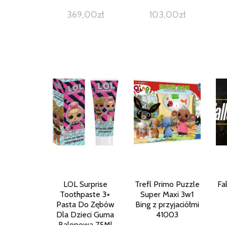
369,00
zł
103,00
zł
LOL Surprise
Trefl Primo Puzzle
Fal
Toothpaste 3+
Super Maxi 3w1
Pasta Do Zębów
Bing z przyjaciółmi
Dla Dzieci Guma
41003
Balonowa 75Ml