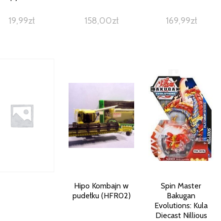
19,99
zł
158,00
zł
169,99
zł
Hipo Kombajn w
Spin Master
pudełku (HFR02)
Bakugan
Evolutions: Kula
Diecast Nillious