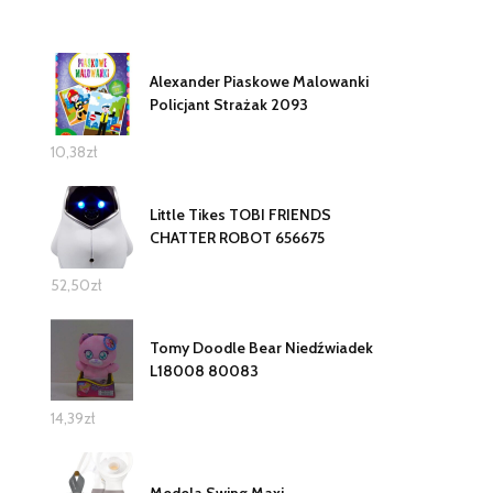
Alexander Piaskowe Malowanki
Policjant Strażak 2093
10,38
zł
Little Tikes TOBI FRIENDS
CHATTER ROBOT 656675
52,50
zł
Tomy Doodle Bear Niedźwiadek
L18008 80083
14,39
zł
Medela Swing Maxi