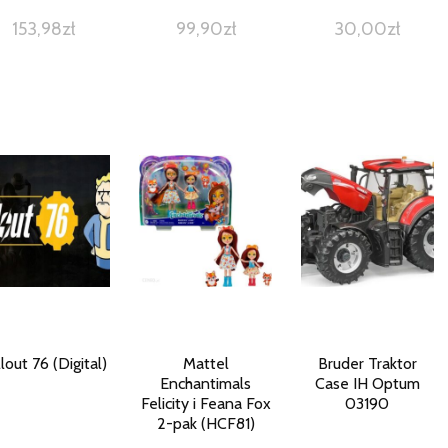
153,98
zł
99,90
zł
30,00
zł
lout 76 (Digital)
Mattel
Bruder Traktor
Enchantimals
Case IH Optum
Felicity i Feana Fox
03190
2-pak (HCF81)