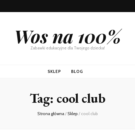
Wos na 100%
Zabawki edukacyjne dla Twojego dziecka!
SKLEP
BLOG
Tag:
cool club
Strona główna
/
Sklep
/
cool club