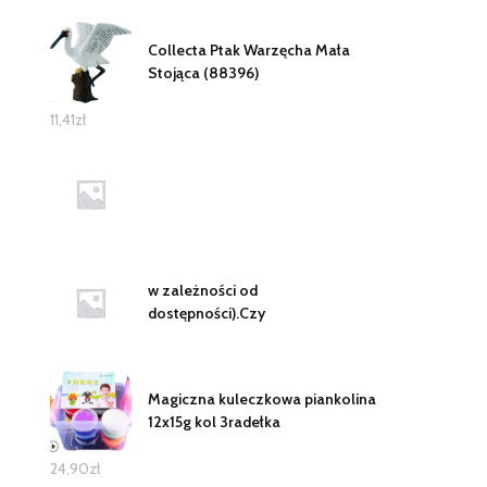
Collecta Ptak Warzęcha Mała
Stojąca (88396)
11,41
zł
w zależności od
dostępności).Czy
Magiczna kuleczkowa piankolina
12x15g kol 3radełka
24,90
zł