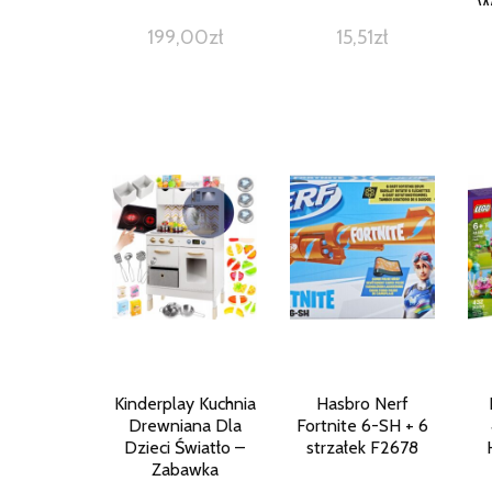
W
de
199,00
zł
15,51
zł
Ki
(w
Kinderplay Kuchnia
Hasbro Nerf
Drewniana Dla
Fortnite 6-SH + 6
Dzieci Światło –
strzałek F2678
Zabawka