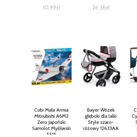
10,99
zł
26,36
zł
Cobi Mała Armia
Bayer Wózek
C
Mitsubishi A6M2
głęboki dla lalki
Cy
Zero Japoński
Style szaro-
Samolot Myśliwski
różowy 12633AA
5515