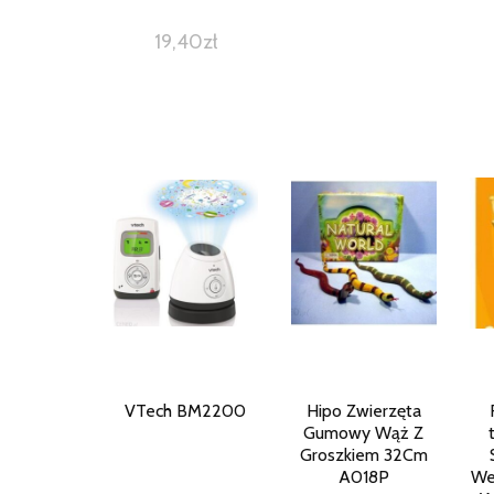
19,40
zł
VTech BM2200
Hipo Zwierzęta
Gumowy Wąż Z
Groszkiem 32Cm
A018P
We