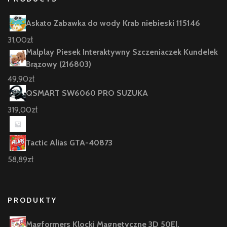
Askato Zabawka do wody Krab niebieski 115146
31,00
zł
Malplay Piesek Interaktywny Szczeniaczek Kundelek
Brązowy (216803)
49,90
zł
QSMART SW6060 PRO SUZUKA
319,00
zł
Tactic Alias GTA-40873
58,89
zł
PRODUKTY
Magformers Klocki Magnetyczne 3D 50El.