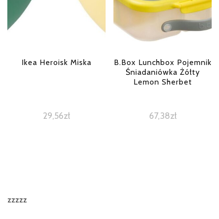
Ikea Heroisk Miska
B.Box Lunchbox Pojemnik
Śniadaniówka Żółty
Lemon Sherbet
29,56
zł
67,38
zł
zzzzz