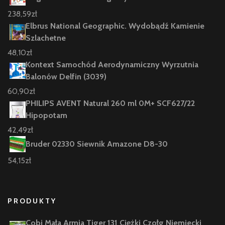
238,59
zł
Elbrus National Geographic. Wydobądź Kamienie
Szlachetne
48,10
zł
Kontext Samochód Aerodynamiczny Wyrzutnia
Balonów Delfin (3039)
60,90
zł
PHILIPS AVENT Natural 260 ml 0M+ SCF627/22
Hipopotam
42,49
zł
Bruder 02330 Siewnik Amazone D8-30
54,15
zł
PRODUKTY
Cobi Mała Armia Tiger 131 Ciężki Czołg Niemiecki