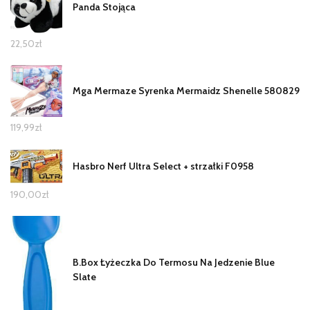
Panda Stojąca
22,50
zł
Mga Mermaze Syrenka Mermaidz Shenelle 580829
119,99
zł
Hasbro Nerf Ultra Select + strzałki F0958
190,00
zł
B.Box Łyżeczka Do Termosu Na Jedzenie Blue
Slate