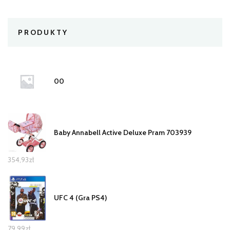
PRODUKTY
00
Baby Annabell Active Deluxe Pram 703939
354,93
zł
UFC 4 (Gra PS4)
79,99
zł