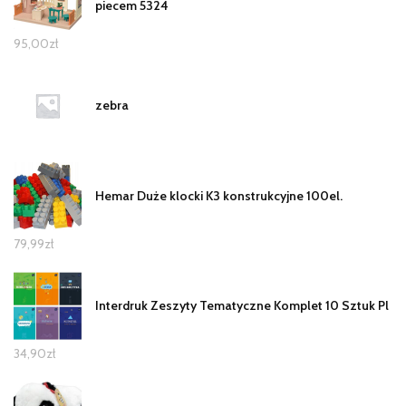
piecem 5324
95,00
zł
zebra
Hemar Duże klocki K3 konstrukcyjne 100el.
79,99
zł
Interdruk Zeszyty Tematyczne Komplet 10 Sztuk Pl
34,90
zł