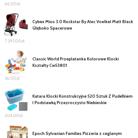
66,00
zł
Cybex Mios 3.0 Rockstar By Alec Voelkel Matt Black
Głęboko Spacerowe
7 297,00
zł
Classic World Przeplatanka Kolorowe Klocki
Kształty Cw53801
36,00
zł
Katara Klocki Konstrukcyjne 520 Sztuk Z Pudełkiem
I Podstawką Przezroczysto Niebieskie
204,00
zł
Epoch Sylvanian Families Pizzeria z ceglanym