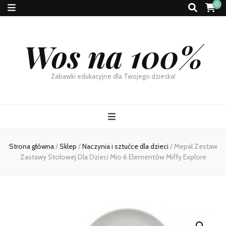
0
Wos na 100%
Zabawki edukacyjne dla Twojego dziecka!
Strona główna
/
Sklep
/
Naczynia i sztućce dla dzieci
/
Mepal Zestaw
Zastawy Stołowej Dla Dzieci Mio 6 Elementów Miffy Explore