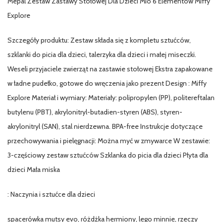
Mepal Zestaw Zastawy Stołowej Dla Dzieci Mio 6 Elementów Miffy
Explore
Szczegóły produktu: Zestaw składa się z kompletu sztućców,
szklanki do picia dla dzieci, talerzyka dla dzieci i małej miseczki.
Weseli przyjaciele zwierząt na zastawie stołowej Ekstra zapakowane
w ładne pudełko, gotowe do wręczenia jako prezent Design : Miffy
Explore Materiał i wymiary: Materiały: polipropylen (PP), politereftalan
butylenu (PBT), akrylonitryl-butadien-styren (ABS), styren-
akrylonitryl (SAN), stal nierdzewna. BPA-free Instrukcje dotyczące
przechowywania i pielęgnacji: Można myć w zmywarce W zestawie:
3-częściowy zestaw sztućców Szklanka do picia dla dzieci Płyta dla
dzieci Mała miska
: Naczynia i sztućce dla dzieci
spacerówka mutsy evo, różdżka hermiony, lego minnie, rzeczy