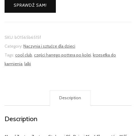
SPRAWDŹ SAM!
SKU:
b01565b6515f
Category:
Naczynia i sztućce dla dzieci
Tags:
cool club
,
części harrego pottera po kolei
,
krzesełka do
karmienia
,
lalki
Description
Description