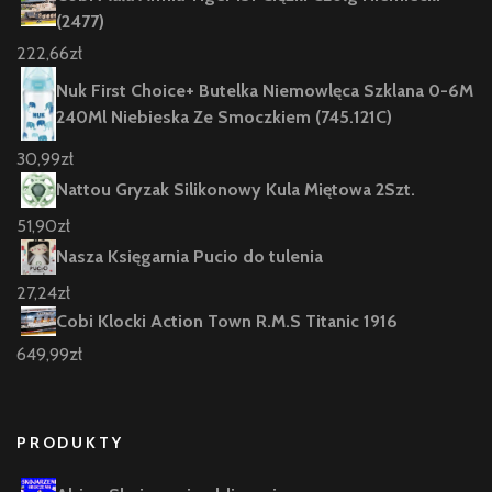
(2477)
222,66
zł
Nuk First Choice+ Butelka Niemowlęca Szklana 0-6M
240Ml Niebieska Ze Smoczkiem (745.121C)
30,99
zł
Nattou Gryzak Silikonowy Kula Miętowa 2Szt.
51,90
zł
Nasza Księgarnia Pucio do tulenia
27,24
zł
Cobi Klocki Action Town R.M.S Titanic 1916
649,99
zł
PRODUKTY