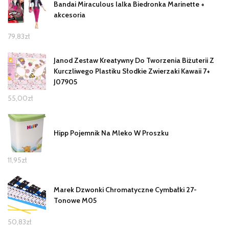
Bandai Miraculous lalka Biedronka Marinette +
akcesoria
79,83
zł
Janod Zestaw Kreatywny Do Tworzenia Biżuterii Z
Kurczliwego Plastiku Słodkie Zwierzaki Kawaii 7+
J07905
55,00
zł
Hipp Pojemnik Na Mleko W Proszku
11,95
zł
Marek Dzwonki Chromatyczne Cymbałki 27-
Tonowe M05
50,83
zł