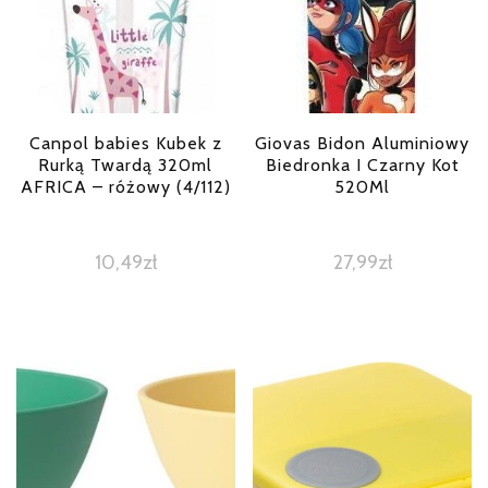
Canpol babies Kubek z
Giovas Bidon Aluminiowy
Rurką Twardą 320ml
Biedronka I Czarny Kot
AFRICA – różowy (4/112)
520Ml
10,49
zł
27,99
zł