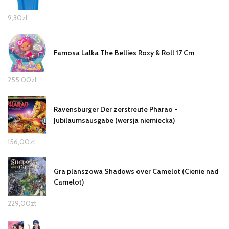
9,30
zł
Famosa Lalka The Bellies Roxy & Roll 17 Cm
255,00
zł
Ravensburger Der zerstreute Pharao -
Jubilaumsausgabe (wersja niemiecka)
156,00
zł
Gra planszowa Shadows over Camelot (Cienie nad
Camelot)
229,00
zł