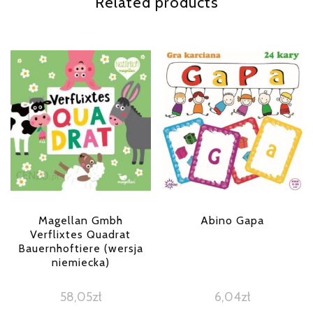
Related products
Magellan Gmbh
Abino Gapa
Verflixtes Quadrat
Bauernhoftiere (wersja
niemiecka)
58,05
zł
6,04
zł