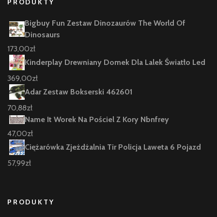
PRODUKTY
Bigbuy Fun Zestaw Dinozaurów The World Of
Dinosaurs
173,00
zł
Kinderplay Drewniany Domek Dla Lalek Światło Led
369,00
zł
Adar Zestaw Bokserski 462601
70,88
zł
Name It Worek Na Pościel Z Kory Nbnfrey
47,00
zł
Ciężarówka Zjeżdżalnia Tir Policja Laweta 6 Pojazd
57,99
zł
PRODUKTY