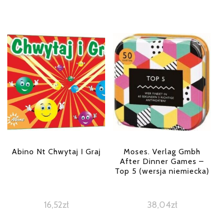
Abino Nt Chwytaj I Graj
Moses. Verlag Gmbh
After Dinner Games –
Top 5 (wersja niemiecka)
16,52
zł
38,04
zł