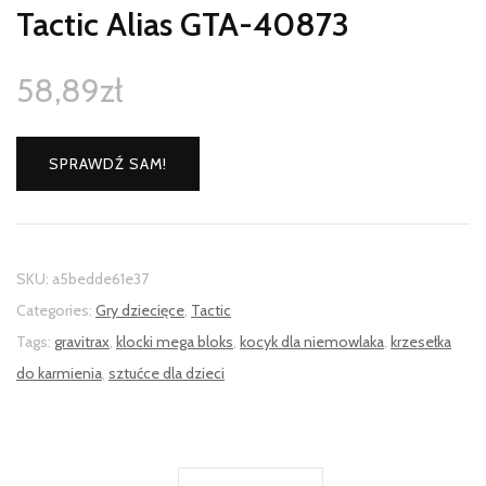
Tactic Alias GTA-40873
58,89
zł
SPRAWDŹ SAM!
SKU:
a5bedde61e37
Categories:
Gry dziecięce
,
Tactic
Tags:
gravitrax
,
klocki mega bloks
,
kocyk dla niemowlaka
,
krzesełka
do karmienia
,
sztućce dla dzieci