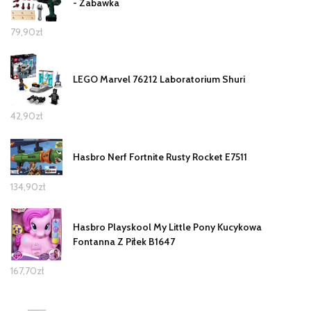
- Zabawka
79,90
zł
LEGO Marvel 76212 Laboratorium Shuri
42,90
zł
Hasbro Nerf Fortnite Rusty Rocket E7511
134,90
zł
Hasbro Playskool My Little Pony Kucykowa
Fontanna Z Piłek B1647
167,70
zł