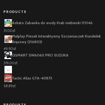
PRODUCTS
Askato Zabawka do wody Krab niebieski 115146
31,00
zł
Malplay Piesek Interaktywny Szczeniaczek Kundelek
Brązowy (216803)
49,90
zł
QSMART SW6060 PRO SUZUKA
319,00
zł
Tactic Alias GTA-40873
58,89
zł
PRODUKTY