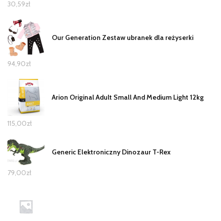
30,59
zł
Our Generation Zestaw ubranek dla reżyserki
94,90
zł
Arion Original Adult Small And Medium Light 12kg
115,00
zł
Generic Elektroniczny Dinozaur T-Rex
79,00
zł