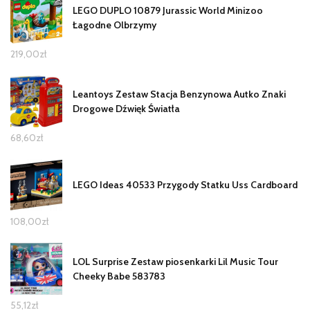
LEGO DUPLO 10879 Jurassic World Minizoo
Łagodne Olbrzymy
219,00
zł
Leantoys Zestaw Stacja Benzynowa Autko Znaki
Drogowe Dźwięk Światła
68,60
zł
LEGO Ideas 40533 Przygody Statku Uss Cardboard
108,00
zł
LOL Surprise Zestaw piosenkarki Lil Music Tour
Cheeky Babe 583783
55,12
zł