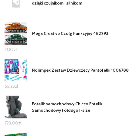
dzięki czujnikom i silnikom
Mega Creative Czołg Funkcyjny 482293
41,82
zł
Norimpex Zestaw Dziewczęcy Pantofelki 1006788
55,25
zł
Fotelik samochodowy Chicco Fotelik
Samochodowy Fold&go I-size
729,00
zł