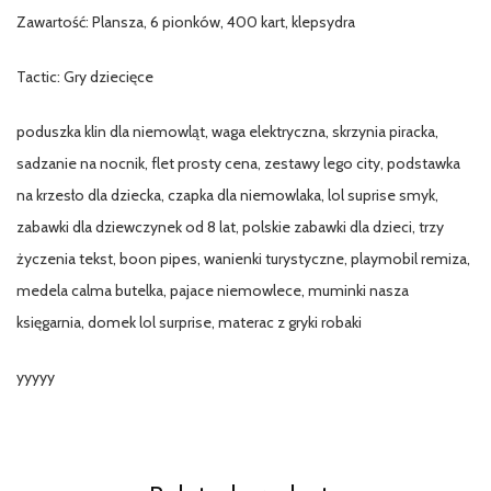
Zawartość: Plansza, 6 pionków, 400 kart, klepsydra
Tactic: Gry dziecięce
poduszka klin dla niemowląt, waga elektryczna, skrzynia piracka,
sadzanie na nocnik, flet prosty cena, zestawy lego city, podstawka
na krzesło dla dziecka, czapka dla niemowlaka, lol suprise smyk,
zabawki dla dziewczynek od 8 lat, polskie zabawki dla dzieci, trzy
życzenia tekst, boon pipes, wanienki turystyczne, playmobil remiza,
medela calma butelka, pajace niemowlece, muminki nasza
księgarnia, domek lol surprise, materac z gryki robaki
yyyyy