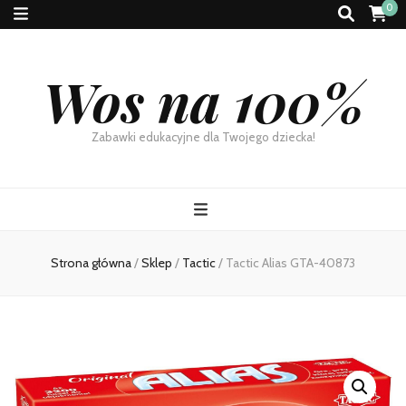
0
Wos na 100%
Zabawki edukacyjne dla Twojego dziecka!
Strona główna
/
Sklep
/
Tactic
/
Tactic Alias GTA-40873