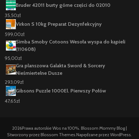
Bruder 42011 burty górne części do 02010
35,50
zł
Virkon S 10kg Preparat Dezynfekcyjny
599,00
zł
Simba Smoby Cotoons Wesoła wyspa do kąpieli
(110608)
95,00
zł
Gra planszowa Galakta Sword & Sorcery
Nieśmiertelne Dusze
293,09
zł
Gibsons Puzzle 1000El. Pierwszy Połów
47,65
zł
2026Prawa autorskie
Wos na 100%
.
Blossom Mommy Blog |
Stworzony przez
Blossom Themes
.Napędzane przez
WordPress
.