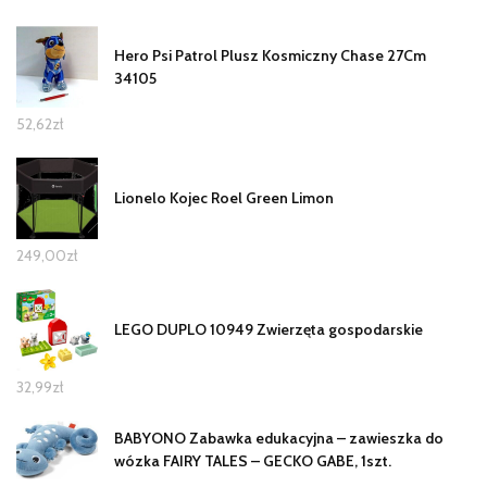
Hero Psi Patrol Plusz Kosmiczny Chase 27Cm
34105
52,62
zł
Lionelo Kojec Roel Green Limon
249,00
zł
LEGO DUPLO 10949 Zwierzęta gospodarskie
32,99
zł
BABYONO Zabawka edukacyjna – zawieszka do
wózka FAIRY TALES – GECKO GABE, 1szt.