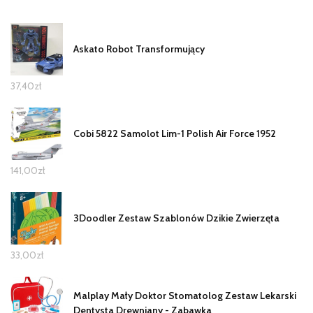
Askato Robot Transformujący
37,40
zł
Cobi 5822 Samolot Lim-1 Polish Air Force 1952
141,00
zł
3Doodler Zestaw Szablonów Dzikie Zwierzęta
33,00
zł
Malplay Mały Doktor Stomatolog Zestaw Lekarski
Dentysta Drewniany - Zabawka