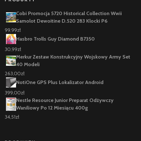
Cobi Promocja 5720 Historical Collection Wwii
Samolot Dewoitine D.520 283 Klocki P6
99,99
zł
Hasbro Trolls Guy Diamond B7350
30,99
zł
Merkur Zestaw Konstrukcyjny Wojskowy Army Set
40 Modeli
263,00
zł
NotiOne GPS Plus Lokalizator Android
399,00
zł
Nestle Resource Junior Preparat Odżywczy
Waniliowy Po 12 Miesiącu 400g
34,51
zł