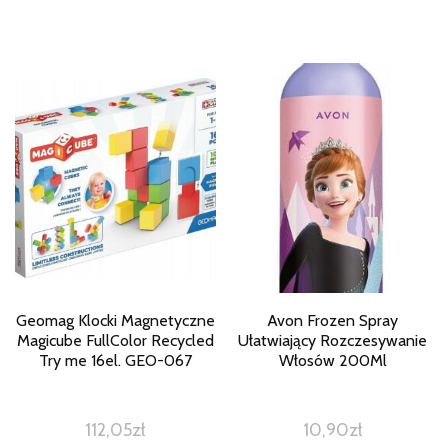
Geomag Klocki Magnetyczne
Avon Frozen Spray
Magicube FullColor Recycled
Ułatwiający Rozczesywanie
Try me 16el. GEO-067
Włosów 200Ml
112,05
zł
10,90
zł