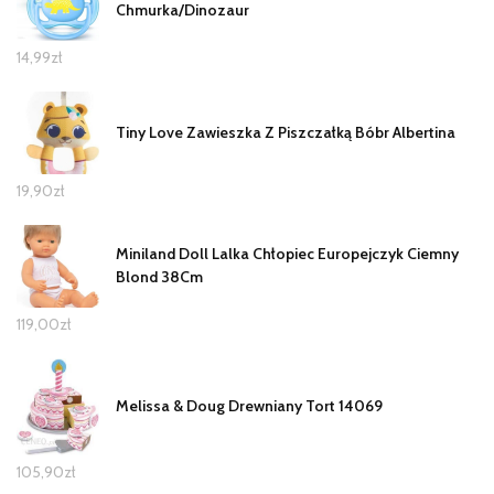
Chmurka/Dinozaur
14,99
zł
Tiny Love Zawieszka Z Piszczałką Bóbr Albertina
19,90
zł
Miniland Doll Lalka Chłopiec Europejczyk Ciemny
Blond 38Cm
119,00
zł
Melissa & Doug Drewniany Tort 14069
105,90
zł