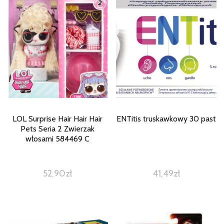
LOL Surprise Hair Hair Hair
ENTitis truskawkowy 30 past
Pets Seria 2 Zwierzak
włosami 584469 C
52,90
zł
41,49
zł