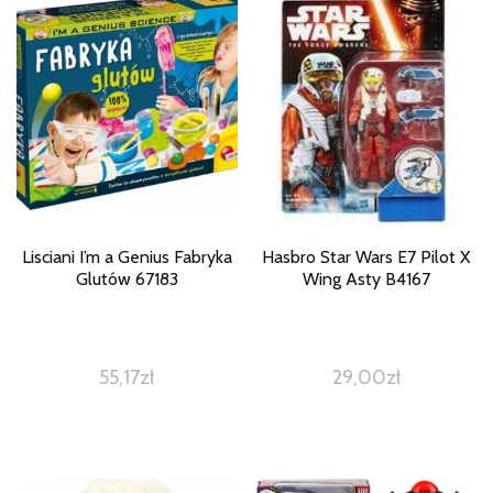
Lisciani I’m a Genius Fabryka
Hasbro Star Wars E7 Pilot X
Glutów 67183
Wing Asty B4167
55,17
zł
29,00
zł