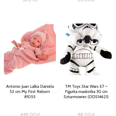
Antonio Juan Lalka Daniela
TM Toys Star Wars E7 –
52 cm My First Reborn
Figurka maskotka 30 cm
81055
Szturmowiec (DDS14621)
449,00
zł
88,00
zł