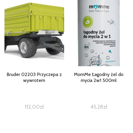
Bruder 02203 Przyczepa z
MomMe Łagodny żel do
wywrotem
mycia 2w1 500ml
112,00
zł
45,28
zł