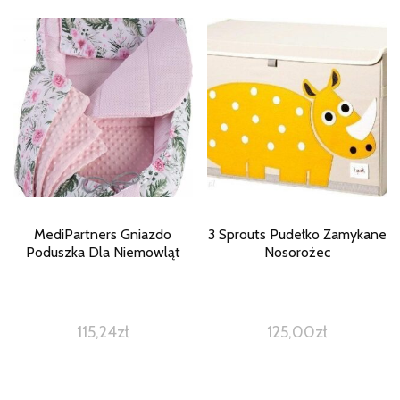
MediPartners Gniazdo
3 Sprouts Pudełko Zamykane
Poduszka Dla Niemowląt
Nosorożec
115,24
zł
125,00
zł