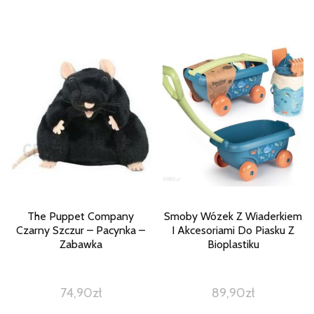
The Puppet Company
Smoby Wózek Z Wiaderkiem
Czarny Szczur – Pacynka –
I Akcesoriami Do Piasku Z
Zabawka
Bioplastiku
74,90
zł
89,90
zł