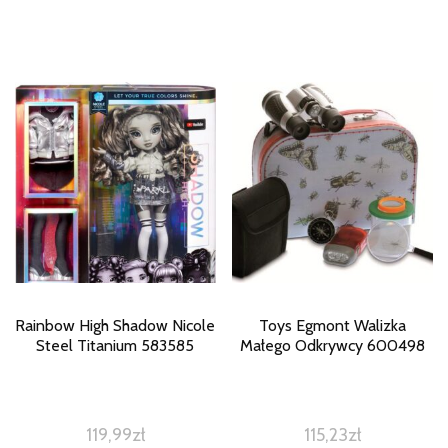
Rainbow High Shadow Nicole
Toys Egmont Walizka
Steel Titanium 583585
Małego Odkrywcy 600498
119,99
zł
115,23
zł