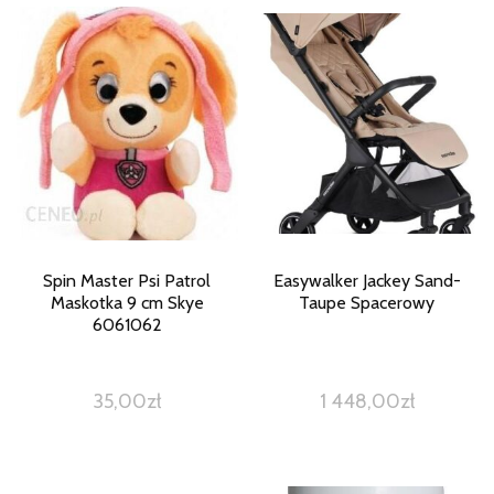
Spin Master Psi Patrol
Easywalker Jackey Sand-
Maskotka 9 cm Skye
Taupe Spacerowy
6061062
35,00
zł
1 448,00
zł