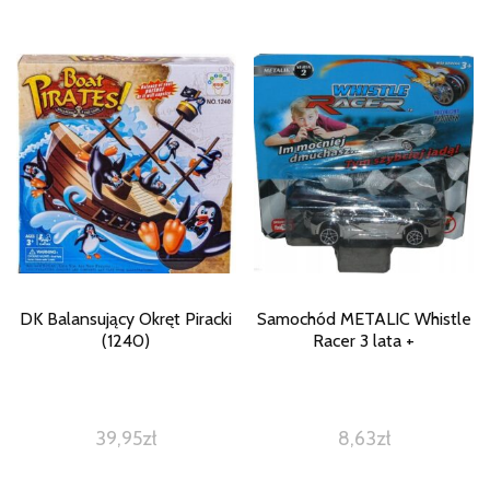
DK Balansujący Okręt Piracki
Samochód METALIC Whistle
(1240)
Racer 3 lata +
39,95
zł
8,63
zł