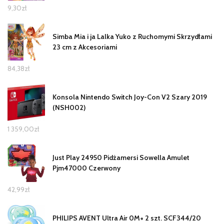
9,30
zł
Simba Mia i ja Lalka Yuko z Ruchomymi Skrzydłami
23 cm z Akcesoriami
84,38
zł
Konsola Nintendo Switch Joy-Con V2 Szary 2019
(NSH002)
1 359,00
zł
Just Play 24950 Pidżamersi Sowella Amulet
Pjm47000 Czerwony
42,99
zł
PHILIPS AVENT Ultra Air 0M+ 2 szt. SCF344/20