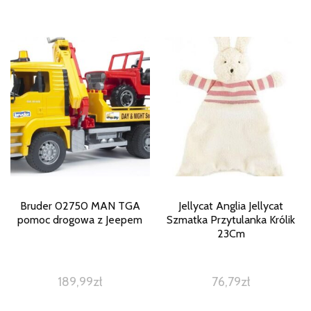
Bruder 02750 MAN TGA
Jellycat Anglia Jellycat
pomoc drogowa z Jeepem
Szmatka Przytulanka Królik
23Cm
189,99
zł
76,79
zł