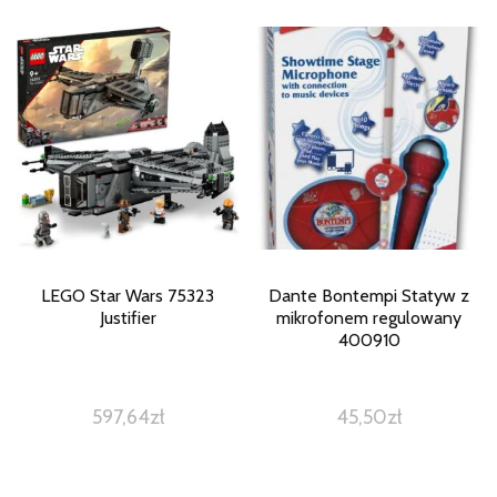
LEGO Star Wars 75323
Dante Bontempi Statyw z
Justifier
mikrofonem regulowany
400910
597,64
zł
45,50
zł