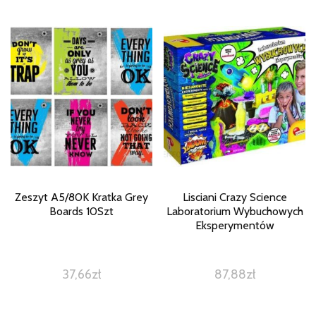
Zeszyt A5/80K Kratka Grey
Lisciani Crazy Science
Boards 10Szt
Laboratorium Wybuchowych
Eksperymentów
37,66
zł
87,88
zł