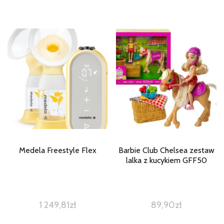
Medela Freestyle Flex
Barbie Club Chelsea zestaw
lalka z kucykiem GFF50
1 249,81
zł
89,90
zł