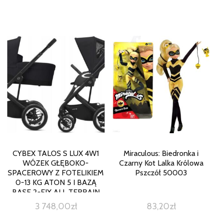
CYBEX TALOS S LUX 4W1
Miraculous: Biedronka i
WÓZEK GŁĘBOKO-
Czarny Kot Lalka Królowa
SPACEROWY Z FOTELIKIEM
Pszczół 50003
0-13 KG ATON 5 I BAZĄ
BASE 2-FIX ALL TERRAIN
BLK DEEP BLACK
3 748,00
zł
83,20
zł