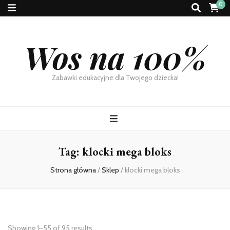
0
Wos na 100%
Zabawki edukacyjne dla Twojego dziecka!
Tag:
klocki mega bloks
Strona główna
/
Sklep
/
klocki mega bloks
Showing 1–55 of 95 results