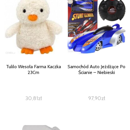
Tulilo Wesoła Farma Kaczka
Samochód Auto Jeżdżące Po
23Cm
Ścianie – Niebieski
30,81
zł
97,90
zł