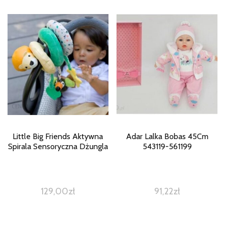
Little Big Friends Aktywna
Adar Lalka Bobas 45Cm
Spirala Sensoryczna Dżungla
543119-561199
129,00
zł
91,22
zł