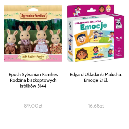
Epoch Sylvanian Families
Edgard Układanki Malucha.
Rodzina biszkoptowych
Emocje 21El.
królików 3144
89,00
zł
16,68
zł