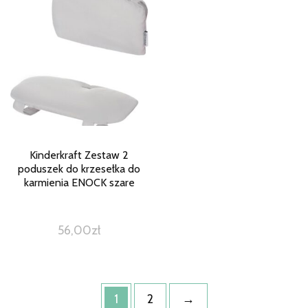
Kinderkraft Zestaw 2
poduszek do krzesełka do
karmienia ENOCK szare
56,00
zł
1
2
→