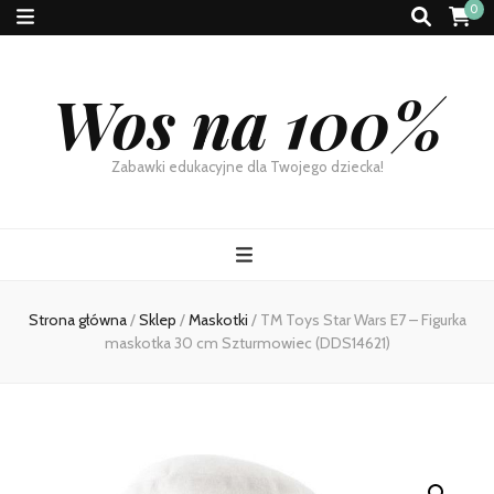
0
Wos na 100%
Zabawki edukacyjne dla Twojego dziecka!
Strona główna
/
Sklep
/
Maskotki
/
TM Toys Star Wars E7 – Figurka
maskotka 30 cm Szturmowiec (DDS14621)