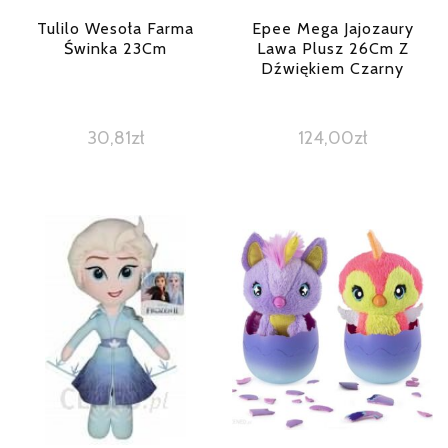
Tulilo Wesoła Farma
Epee Mega Jajozaury
Świnka 23Cm
Lawa Plusz 26Cm Z
Dźwiękiem Czarny
30,81
zł
124,00
zł