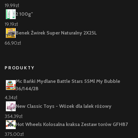
19,99
zł
2 100g"
19,19
zł
Benek Żwirek Super Naturalny 2X25L
66,90
zł
PRODUKTY
Mc Bańki Mydlane Battle Stars 55Ml My Bubble
36/144/28
4,34
zł
New Classic Toys - Wózek dla lalek różowy
354,39
zł
Hot Wheels Kolosalna kraksa Zestaw torów GFH87
375,00
zł