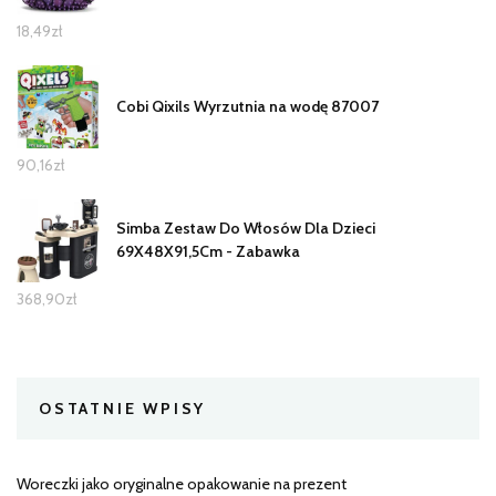
18,49
zł
Cobi Qixils Wyrzutnia na wodę 87007
90,16
zł
Simba Zestaw Do Włosów Dla Dzieci
69X48X91,5Cm - Zabawka
368,90
zł
OSTATNIE WPISY
Woreczki jako oryginalne opakowanie na prezent