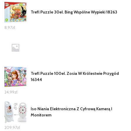
Trefl Puzzle 30el. Bing Wspólne Wypieki 18263
8,97
zł
Trefl Puzzle 100el. Zosia W Królestwie Przygód
16344
24,99
zł
Iso Niania Elektroniczna Z Cyfrową Kamerą I
Monitorem
209,97
zł