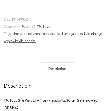
SKU:
f9fc49852444
Categories:
Maskotki
,
TM Toys
Tags:
chusta do noszenia dziecka
,
klocki mega bloks
,
lalki
,
ninjago
,
wyprawka dla dziecka
Description
Description
TM Toys Star Wars E7 – Figurka maskotka 30 cm Szturmowiec
(DDS14621)