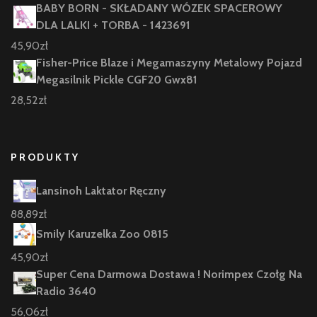
BABY BORN - SKŁADANY WÓZEK SPACEROWY
DLA LALKI + TORBA - 1423691
45,90
zł
Fisher-Price Blaze i Megamaszyny Metalowy Pojazd
Megasilnik Pickle CGF20 Gwx81
28,52
zł
PRODUKTY
Lansinoh Laktator Ręczny
88,89
zł
Smily Karuzelka Zoo 0815
45,90
zł
Super Cena Darmowa Dostawa ! Norimpex Czołg Na
Radio 3640
56,06
zł