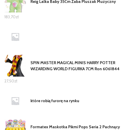
Reig Lalka Baby 35Cm Żaba Pluszak Muzyczny
183,70
zł
SPIN MASTER MAGICAL MINIS HARRY POTTER
WIZARDING WORLD FIGURKA 7CM Ron 6061844
27,50
zł
które robią furorę na rynku
Formatex Maskotka Pikmi Pops Seria 2 Pachnący