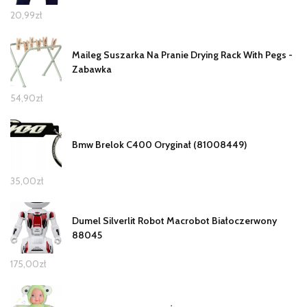
20,99
zł
Maileg Suszarka Na Pranie Drying Rack With Pegs -
Zabawka
54,90
zł
Bmw Brelok C400 Oryginał (81008449)
35,00
zł
Dumel Silverlit Robot Macrobot Białoczerwony
88045
175,00
zł