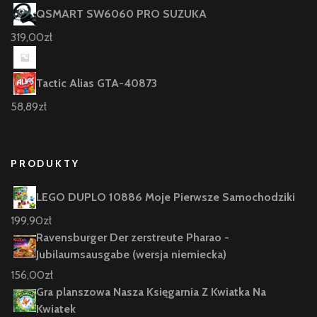
QSMART SW6060 PRO SUZUKA
319,00
zł
Tactic Alias GTA-40873
58,89
zł
PRODUKTY
LEGO DUPLO 10886 Moje Pierwsze Samochodziki
199,90
zł
Ravensburger Der zerstreute Pharao -
Jubilaumsausgabe (wersja niemiecka)
156,00
zł
Gra planszowa Nasza Księgarnia Z Kwiatka Na
Kwiatek