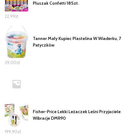
Pluszak Confetti 18Szt.
22,99
zł
Tanner Mały Kupiec Plastelina W Wiaderku, 7
Patyczków
39,00
zł
Fisher-Price Lekki Leżaczek Leśni Przyjaciele
Wibracje DMR90
199,90
zł