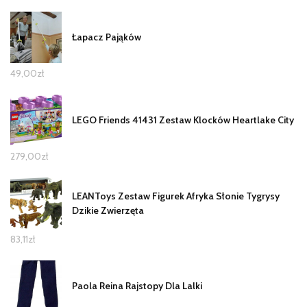
Łapacz Pająków
49,00
zł
LEGO Friends 41431 Zestaw Klocków Heartlake City
279,00
zł
LEANToys Zestaw Figurek Afryka Słonie Tygrysy
Dzikie Zwierzęta
83,11
zł
Paola Reina Rajstopy Dla Lalki