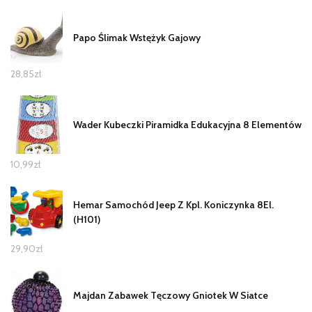
Papo Ślimak Wstężyk Gajowy
28,85
zł
Wader Kubeczki Piramidka Edukacyjna 8 Elementów
10,99
zł
Hemar Samochód Jeep Z Kpl. Koniczynka 8El.
(H101)
29,90
zł
Majdan Zabawek Tęczowy Gniotek W Siatce