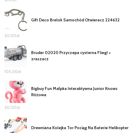
Gift Deco Brelok Samochód Otwieracz 224632
20,00
zł
Bruder 02020 Przyczepa cysterna Fliegl +
zraszacz
105,00
zł
Bigbuy Fun Małpka Interaktywna Junior Knows
Różowa
50,00
zł
Drewniana Kolejka Tor Pociąg Na Baterie Helikopter