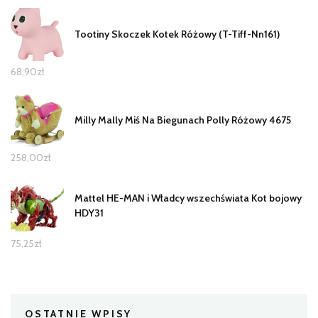
Tootiny Skoczek Kotek Różowy (T-Tiff-Nn161)
68,90
zł
Milly Mally Miś Na Biegunach Polly Różowy 4675
258,00
zł
Mattel HE-MAN i Władcy wszechświata Kot bojowy
HDY31
75,25
zł
OSTATNIE WPISY