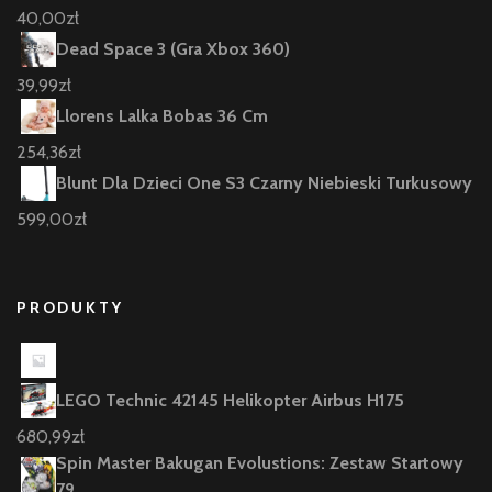
40,00
zł
Dead Space 3 (Gra Xbox 360)
39,99
zł
Llorens Lalka Bobas 36 Cm
254,36
zł
Blunt Dla Dzieci One S3 Czarny Niebieski Turkusowy
599,00
zł
PRODUKTY
LEGO Technic 42145 Helikopter Airbus H175
680,99
zł
Spin Master Bakugan Evolustions: Zestaw Startowy
79