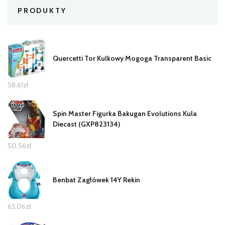
PRODUKTY
Quercetti Tor Kulkowy Mogoga Transparent Basic
58,61
zł
Spin Master Figurka Bakugan Evolutions Kula
Diecast (GXP823134)
50,56
zł
Benbat Zagłówek 14Y Rekin
63,06
zł