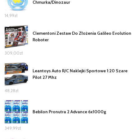
Chmurka/Dinozaur
14,99
zł
Clementoni Zestaw Do Złożenia Galileo Evolution
Roboter
309,00
zł
Leantoys Auto R/C Naklejki Sportowe 1:20 Szare
Pilot 27 Mhz
48,28
zł
Bebilon Pronutra 2 Advance 6x1000g
349,99
zł