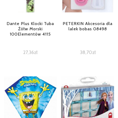
Dante Plus Klocki Tuba
PETERKIN Akcesoria dla
Żółw Morski
lalek bobas 08498
100Elementów 4115
27,36
zł
38,70
zł