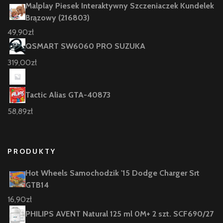
Malplay Piesek Interaktywny Szczeniaczek Kundelek
Brązowy (216803)
49,90
zł
QSMART SW6060 PRO SUZUKA
319,00
zł
Tactic Alias GTA-40873
58,89
zł
PRODUKTY
Hot Wheels Samochodzik '15 Dodge Charger Srt
GTB14
16,90
zł
PHILIPS AVENT Natural 125 ml 0M+ 2 szt. SCF690/27