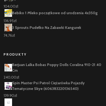
104,00
zł
Bebiko 1 Mleko początkowe od urodzenia 4x350g
136,95
zł
3 Sprouts Pudełko Na Zabawki Kangurek
74,76
zł
PRODUKTY
Berjuan Lalka Bobas Poppy Dolls Coralina 910-21 40
Cm
240,00
zł
Spin Master Psi Patrol Ciężarówka Pojazdy
Tematyczne Skye (606383220136540)
139,90
zł