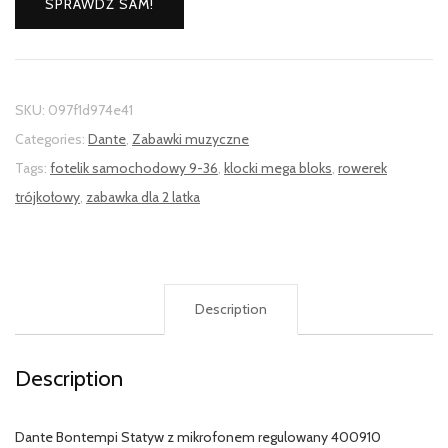
SPRAWDŹ SAM!
SKU:
097f1d974e41
Categories:
Dante
,
Zabawki muzyczne
Tags:
fotelik samochodowy 9-36
,
klocki mega bloks
,
rowerek
trójkołowy
,
zabawka dla 2 latka
Description
Description
Dante Bontempi Statyw z mikrofonem regulowany 400910