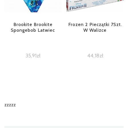
Brookite Brookite
Frozen 2 Pieczątki 7Szt.
Spongebob Latwiec
W Walizce
35,91
zł
44,18
zł
zzzzz