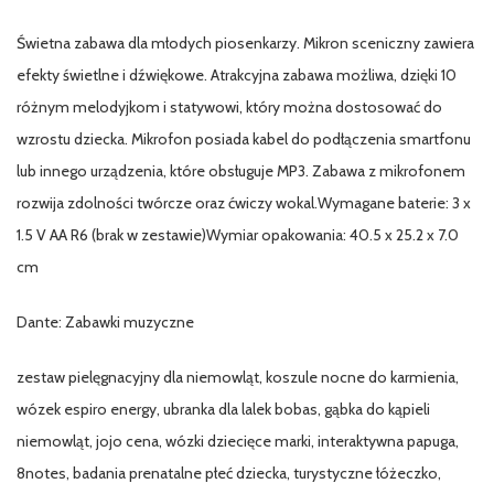
Świetna zabawa dla młodych piosenkarzy. Mikron sceniczny zawiera
efekty świetlne i dźwiękowe. Atrakcyjna zabawa możliwa, dzięki 10
różnym melodyjkom i statywowi, który można dostosować do
wzrostu dziecka. Mikrofon posiada kabel do podłączenia smartfonu
lub innego urządzenia, które obsługuje MP3. Zabawa z mikrofonem
rozwija zdolności twórcze oraz ćwiczy wokal.Wymagane baterie: 3 x
1.5 V AA R6 (brak w zestawie)Wymiar opakowania: 40.5 x 25.2 x 7.0
cm
Dante: Zabawki muzyczne
zestaw pielęgnacyjny dla niemowląt, koszule nocne do karmienia,
wózek espiro energy, ubranka dla lalek bobas, gąbka do kąpieli
niemowląt, jojo cena, wózki dziecięce marki, interaktywna papuga,
8notes, badania prenatalne płeć dziecka, turystyczne łóżeczko,