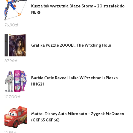
Kusza łuk wyrzutnia Blaze Storm + 20 strzałek do
NERF
76,90
zł
Grafika Puzzle 2000El. The Witching Hour
87,96
zł
Barbie Cutie Reveal Lalka W Przebraniu Pieska
HHG21
107,00
zł
Mattel Disney Auta Mikroauto - Zygzak McQueen
(GKF65 GKF66)
12,85
zł