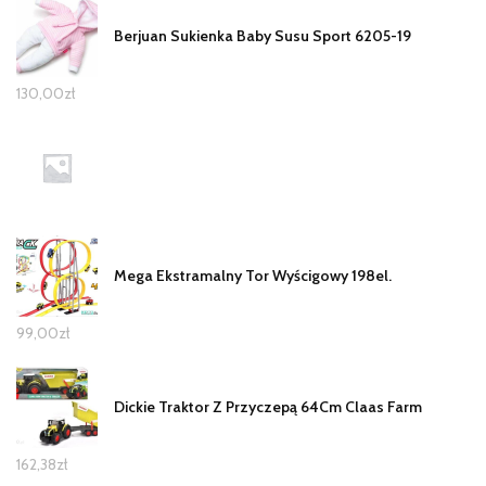
Berjuan Sukienka Baby Susu Sport 6205-19
130,00
zł
Mega Ekstramalny Tor Wyścigowy 198el.
99,00
zł
Dickie Traktor Z Przyczepą 64Cm Claas Farm
162,38
zł