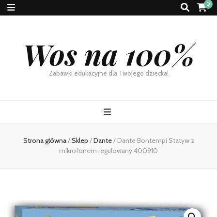
0
Wos na 100%
Zabawki edukacyjne dla Twojego dziecka!
Strona główna
/
Sklep
/
Dante
/
Dante Bontempi Statyw z
mikrofonem regulowany 400910