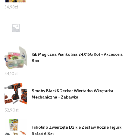
34,98
zł
Kik Magiczna Piankolina 24X15G Kol + Akcesoria
Box
44,10
zł
Smoby Black&Decker Wiertarko Wkrętarka
Mechaniczna - Zabawka
52,90
zł
Frikolino Zwierzęta Dzikie Zestaw Różne Figurki
Safari 6 Szt