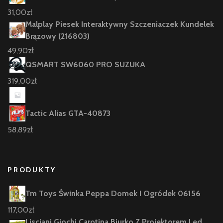
31,00
zł
Malplay Piesek Interaktywny Szczeniaczek Kundelek
Brązowy (216803)
49,90
zł
QSMART SW6060 PRO SUZUKA
319,00
zł
Tactic Alias GTA-40873
58,89
zł
PRODUKTY
Tm Toys Świnka Peppa Domek I Ogródek 06156
117,00
zł
Lisciani Giochi Carotina Biurko Z Projektorem Led