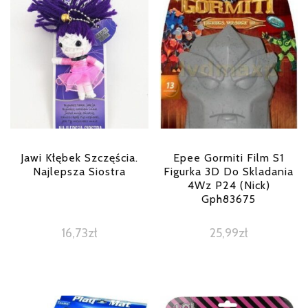
Jawi Kłębek Szczęścia.
Epee Gormiti Film S1
Najlepsza Siostra
Figurka 3D Do Skladania
4Wz P24 (Nick)
Gph83675
16,73
zł
25,99
zł