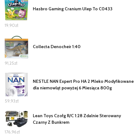
Hasbro Gaming Cranium Ulep To C0433
19,90
zł
Collecta Denocheir 1:40
91,25
zł
NESTLE NAN Expert Pro HA 2 Mleko Modyfikowane
dla niemowląt powyżej 6 Miesiąca 800g
59,93
zł
Lean Toys Czołg R/C 1:28 Zdalnie Sterowany
Czarny Z Bunkrem
176,96
zł