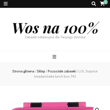
0
Wos na 100%
Zabawki edukacyjne dla Twojego dziecka!
Strona główna
/
Sklep
/
Pozostałe zabawki
/
LOL Surprise
śniadaniówka lunch box 743