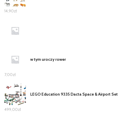
14,90
zł
w tym uroczy rower
7,00
zł
LEGO Education 9335 Dacta Space & Airport Set
499,00
zł