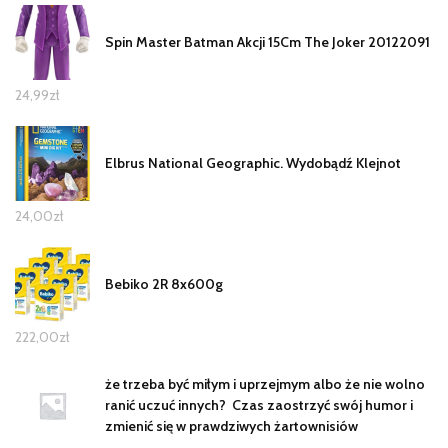
Spin Master Batman Akcji 15Cm The Joker 20122091
24,99
zł
Elbrus National Geographic. Wydobądź Klejnot
24,00
zł
Bebiko 2R 8x600g
222,00
zł
że trzeba być miłym i uprzejmym albo że nie wolno
ranić uczuć innych? Czas zaostrzyć swój humor i
zmienić się w prawdziwych żartownisiów