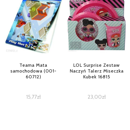
Teama Mata
LOL Surprise Zestaw
samochodowa (001-
Naczyń Talerz Miseczka
60712)
Kubek 16815
15,77
zł
23,00
zł