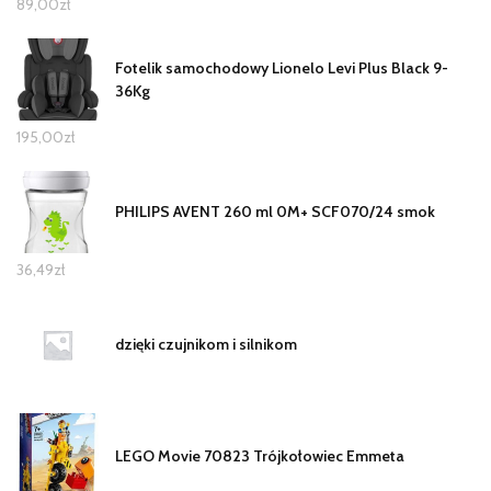
89,00
zł
Fotelik samochodowy Lionelo Levi Plus Black 9-
36Kg
195,00
zł
PHILIPS AVENT 260 ml 0M+ SCF070/24 smok
36,49
zł
dzięki czujnikom i silnikom
LEGO Movie 70823 Trójkołowiec Emmeta