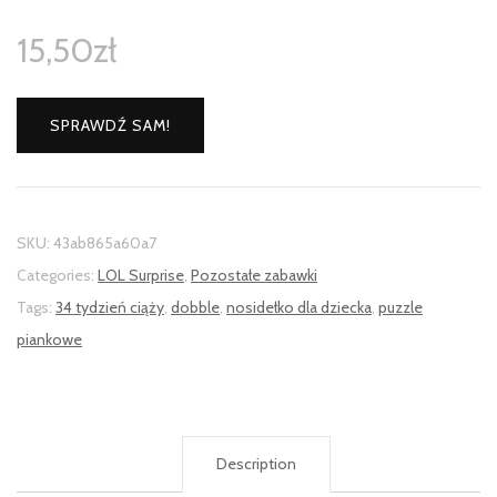
15,50
zł
SPRAWDŹ SAM!
SKU:
43ab865a60a7
Categories:
LOL Surprise
,
Pozostałe zabawki
Tags:
34 tydzień ciąży
,
dobble
,
nosidełko dla dziecka
,
puzzle
piankowe
Description