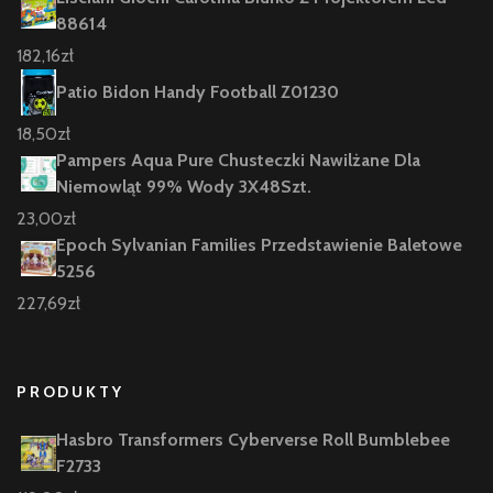
88614
182,16
zł
Patio Bidon Handy Football Z01230
18,50
zł
Pampers Aqua Pure Chusteczki Nawilżane Dla
Niemowląt 99% Wody 3X48Szt.
23,00
zł
Epoch Sylvanian Families Przedstawienie Baletowe
5256
227,69
zł
PRODUKTY
Hasbro Transformers Cyberverse Roll Bumblebee
F2733