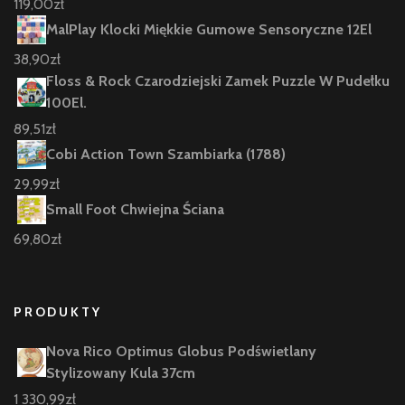
119,00
zł
MalPlay Klocki Miękkie Gumowe Sensoryczne 12El
38,90
zł
Floss & Rock Czarodziejski Zamek Puzzle W Pudełku
100El.
89,51
zł
Cobi Action Town Szambiarka (1788)
29,99
zł
Small Foot Chwiejna Ściana
69,80
zł
PRODUKTY
Nova Rico Optimus Globus Podświetlany
Stylizowany Kula 37cm
1 330,99
zł