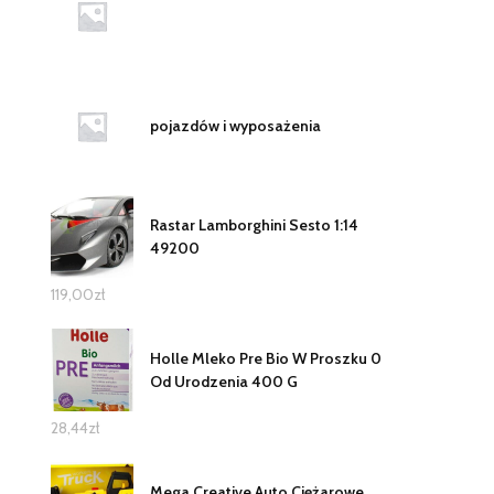
pojazdów i wyposażenia
Rastar Lamborghini Sesto 1:14
49200
119,00
zł
Holle Mleko Pre Bio W Proszku 0
Od Urodzenia 400 G
28,44
zł
Mega Creative Auto Ciężarowe