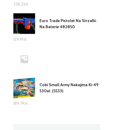
258,23
zł
Euro Trade Pistolet Na Strzałki
Na Baterie 482850
129,91
zł
Cobi Small Army Nakajima Ki-49
530el. (5533)
189,79
zł