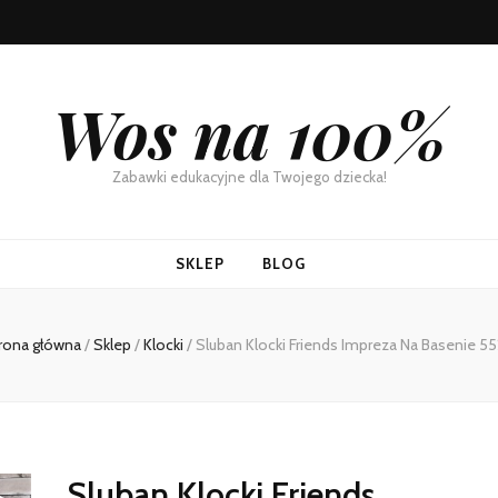
Wos na 100%
Zabawki edukacyjne dla Twojego dziecka!
SKLEP
BLOG
rona główna
/
Sklep
/
Klocki
/
Sluban Klocki Friends Impreza Na Basenie 55
Sluban Klocki Friends