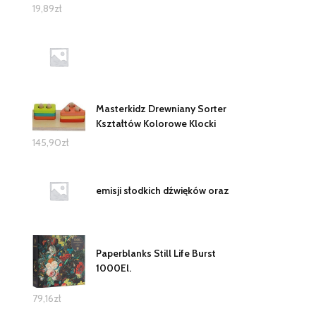
19,89
zł
Masterkidz Drewniany Sorter
Kształtów Kolorowe Klocki
145,90
zł
emisji słodkich dźwięków oraz
Paperblanks Still Life Burst
1000El.
79,16
zł