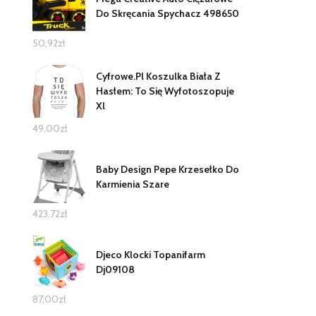
Do Skręcania Spychacz 498650
50,92
zł
Cyfrowe.Pl Koszulka Biała Z
Hasłem: To Się Wyfotoszopuje
Xl
49,00
zł
Baby Design Pepe Krzesełko Do
Karmienia Szare
423,72
zł
Djeco Klocki Topanifarm
Dj09108
87,00
zł