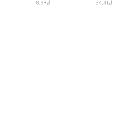
8,39
zł
34,41
zł