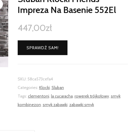
Impreza Na Basenie 552El
447,00
zł
SPRAWDŹ SAM!
SKU:
58ca573cefa4
Categories:
Klocki
,
Sluban
Tags:
clementoni
,
la cucaracha
,
rowerek trójkołowy
,
smyk
kombinezon
,
smyk zabawki
,
zabawki smyk