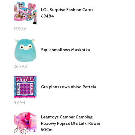
LOL Surprise Fashion Cards
69484
17,50
zł
Squishmallows Maskotka
26,99
zł
Gra planszowa Abino Petteia
9,89
zł
Leantoys Camper Camping
Różowy Pojazd Dla Lalki Rower
50Cm