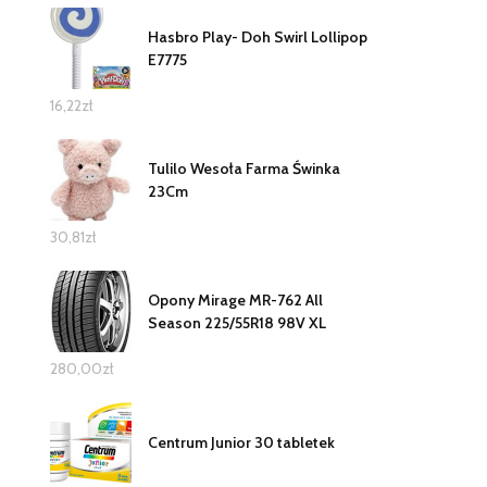
Hasbro Play- Doh Swirl Lollipop
E7775
16,22
zł
Tulilo Wesoła Farma Świnka
23Cm
30,81
zł
Opony Mirage MR-762 All
Season 225/55R18 98V XL
280,00
zł
Centrum Junior 30 tabletek