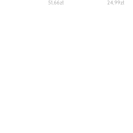
51,66
zł
24,99
zł