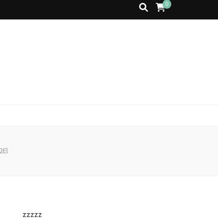
0
2El
zzzzz