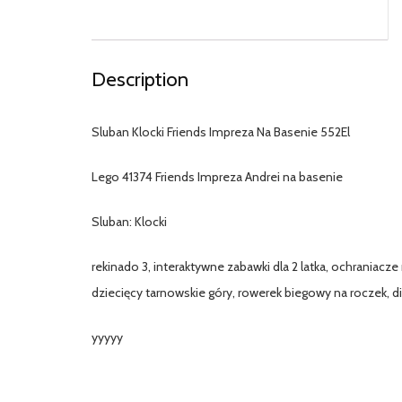
Description
Sluban Klocki Friends Impreza Na Basenie 552El
Lego 41374 Friends Impreza Andrei na basenie
Sluban: Klocki
rekinado 3, interaktywne zabawki dla 2 latka, ochrania
dziecięcy tarnowskie góry, rowerek biegowy na roczek, din
yyyyy