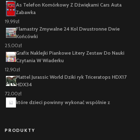
As Telefon Komórkowy Z Dźwiękami Cars Auta
Zabawka
19,99
zł
Flamastry Zmywalne 24 Kol Dwustronne Dwie
Końcówki
25,00
zł
Grafix Naklejki Piankowe Litery Zestaw Do Nauki
Czytania W Wiaderku
12,90
zł
Mattel Jurassic World Dziki ryk Triceratops HDX17
HDX34
72,00
zł
które dzieci powinny wykonać wspólnie z
PRODUKTY