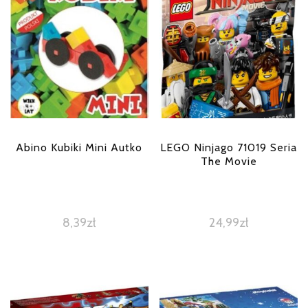
Abino Kubiki Mini Autko
LEGO Ninjago 71019 Seria
The Movie
8,39
zł
24,99
zł