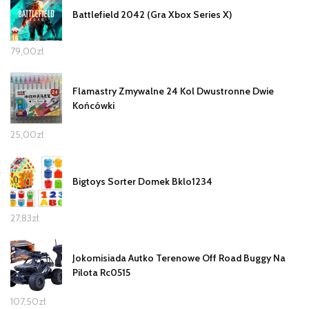
Battlefield 2042 (Gra Xbox Series X)
79,00
zł
Flamastry Zmywalne 24 Kol Dwustronne Dwie
Końcówki
25,00
zł
Bigtoys Sorter Domek Bklo1234
27,83
zł
Jokomisiada Autko Terenowe Off Road Buggy Na
Pilota Rc0515
107,50
zł