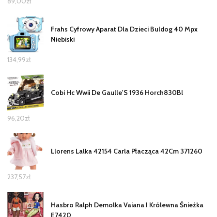
89,00
zł
Frahs Cyfrowy Aparat Dla Dzieci Buldog 40 Mpx
Niebiski
134,99
zł
Cobi Hc Wwii De Gaulle'S 1936 Horch830Bl
96,20
zł
Llorens Lalka 42154 Carla Płacząca 42Cm 371260
237,57
zł
Hasbro Ralph Demolka Vaiana I Królewna Śnieżka
E7420