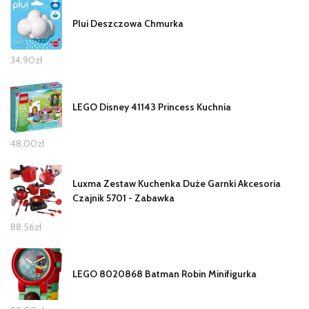
Plui Deszczowa Chmurka
34,90
zł
LEGO Disney 41143 Princess Kuchnia
48,00
zł
Luxma Zestaw Kuchenka Duże Garnki Akcesoria
Czajnik 5701 - Zabawka
88,56
zł
LEGO 8020868 Batman Robin Minifigurka