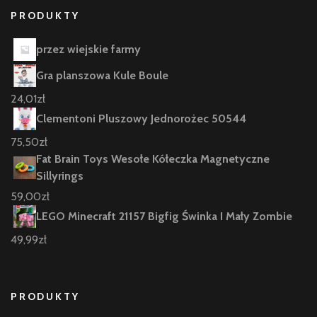
PRODUKTY
przez wiejskie farmy
Gra planszowa Kule Boule
24,01
zł
Clementoni Pluszowy Jednorożec 50544
75,50
zł
Fat Brain Toys Wesołe Kółeczka Magnetyczne
Sillyrings
59,00
zł
LEGO Minecraft 21157 Bigfig Świnka I Mały Zombie
49,99
zł
PRODUKTY