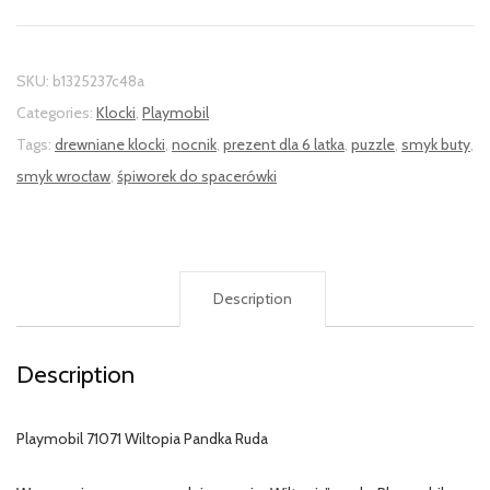
SKU:
b1325237c48a
Categories:
Klocki
,
Playmobil
Tags:
drewniane klocki
,
nocnik
,
prezent dla 6 latka
,
puzzle
,
smyk buty
,
smyk wrocław
,
śpiworek do spacerówki
Description
Description
Playmobil 71071 Wiltopia Pandka Ruda