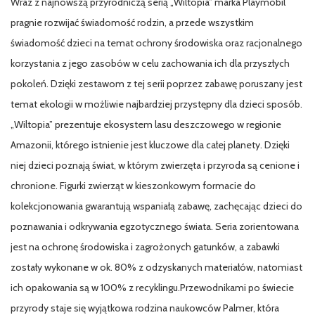
Wraz z najnowszą przyrodniczą serią „Wiltopia” marka Playmobil
pragnie rozwijać świadomość rodzin, a przede wszystkim
świadomość dzieci na temat ochrony środowiska oraz racjonalnego
korzystania z jego zasobów w celu zachowania ich dla przyszłych
pokoleń. Dzięki zestawom z tej serii poprzez zabawę poruszany jest
temat ekologii w możliwie najbardziej przystępny dla dzieci sposób.
„Wiltopia” prezentuje ekosystem lasu deszczowego w regionie
Amazonii, którego istnienie jest kluczowe dla całej planety. Dzięki
niej dzieci poznają świat, w którym zwierzęta i przyroda są cenione i
chronione. Figurki zwierząt w kieszonkowym formacie do
kolekcjonowania gwarantują wspaniałą zabawę, zachęcając dzieci do
poznawania i odkrywania egzotycznego świata. Seria zorientowana
jest na ochronę środowiska i zagrożonych gatunków, a zabawki
zostały wykonane w ok. 80% z odzyskanych materiałów, natomiast
ich opakowania są w 100% z recyklingu.Przewodnikami po świecie
przyrody staje się wyjątkowa rodzina naukowców Palmer, która