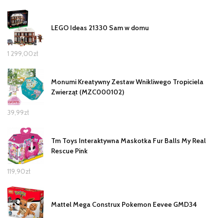
LEGO Ideas 21330 Sam w domu
1 299,00
zł
Monumi Kreatywny Zestaw Wnikliwego Tropiciela
Zwierząt (MZC000102)
39,99
zł
Tm Toys Interaktywna Maskotka Fur Balls My Real
Rescue Pink
119,90
zł
Mattel Mega Construx Pokemon Eevee GMD34