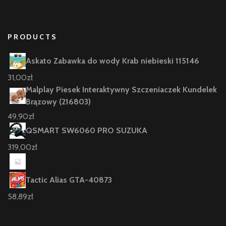
PRODUCTS
Askato Zabawka do wody Krab niebieski 115146
31,00
zł
Malplay Piesek Interaktywny Szczeniaczek Kundelek
Brązowy (216803)
49,90
zł
QSMART SW6060 PRO SUZUKA
319,00
zł
Tactic Alias GTA-40873
58,89
zł