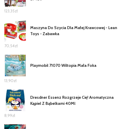
123,35
zł
Maszyna Do Szycia Dla Małej Krawcowej - Lean
Toys - Zabawka
70,54
zł
Playmobil 71070 Wiltopia Mała Foka
13,90
zł
Dresdner Essenz Rozgrzeje Cię! Aromatyczna
Kąpiel Z Bąbelkami 40Ml
8,99
zł