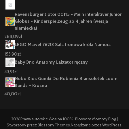
Ravensburger tiptoi 00115 - Mein interaktiver Junior
Globus - Kinderspielzeug ab 4 Jahren (wersja
niemiecka)
288,09
zł
LEGO Marvel 76213 Sala tronowa króla Namora
153,90
zł
BabyOno Anatomy Laktator ręczny
43,91
zł
Nobo Kids Gumki Do Robienia Bransoletek Loom
Bands + Krosno
40,00
zł
2026Prawa autorskie
Wos na 100%
.
Blossom Mommy Blog |
Stworzony przez
Blossom Themes
.Napędzane przez
WordPress
.