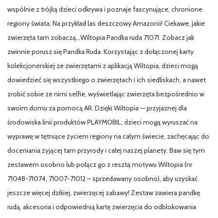
wspólnie z trójką dzieci odkrywa i poznaje fascynujące, chronione
regiony świata. Na przykład las deszczowy Amazonii! Ciekawe, jakie
zwierzęta tam zobaczą…Wiltopia Pandka ruda 71071. Zobacz jak
zwinnie porusz się Pandka Ruda. Korzystając z dołączonej karty
kolekcjonerskiej ze zwierzętami z aplikacją Wiltopia, dzieci mogą
dowiedzieć się wszystkiego o zwierzętach i ich siedliskach, a nawet
zrobić sobie ze nimi selfie, wyświetlając zwierzęta bezpośrednio w
swoim domu za pomocą AR. Dzięki Wiltopia — przyjaznej dla
środowiska linii produktów PLAYMOBIL, dzieci mogą wyruszać na
wyprawę w tętniące życiem regiony na całym świecie, zachęcając do
doceniania żyjącej tam przyrody i całej naszej planety. Baw się tym
zestawem osobno lub połącz go z resztą motywu Wiltopia (nr
71048-71074, 71007-71012 – sprzedawany osobno), aby uzyskać
jeszcze więcej dzikiej, zwierzęcej zabawy! Zestaw zawiera pandkę
rudą, akcesoria i odpowiednią kartę zwierzęcia do odblokowania