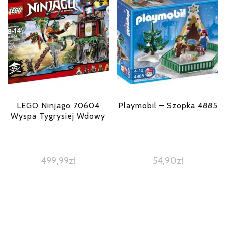
LEGO Ninjago 70604
Playmobil – Szopka 4885
Wyspa Tygrysiej Wdowy
499,99
zł
54,90
zł