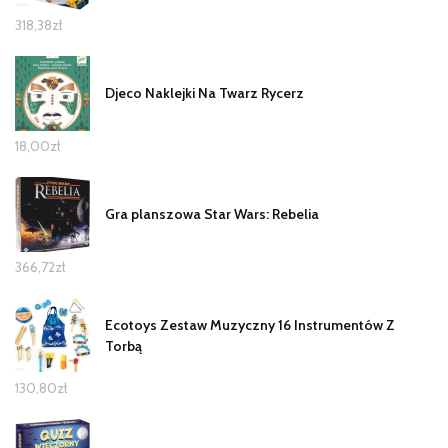
318,38
zł
Djeco Naklejki Na Twarz Rycerz
18,00
zł
Gra planszowa Star Wars: Rebelia
366,72
zł
Ecotoys Zestaw Muzyczny 16 Instrumentów Z
Torbą
130,80
zł