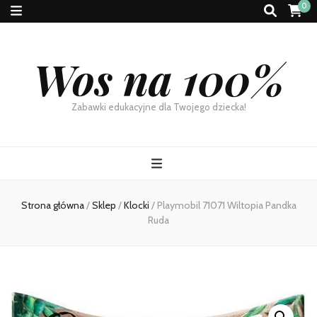
0
Wos na 100%
Zabawki edukacyjne dla Twojego dziecka!
Strona główna
/
Sklep
/
Klocki
/
Playmobil 71071 Wiltopia Pandka
Ruda