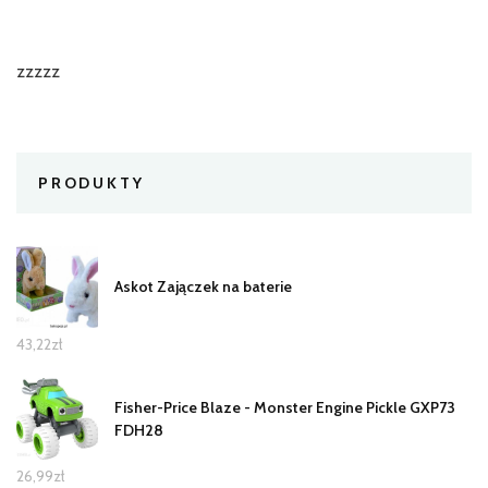
zzzzz
PRODUKTY
Askot Zajączek na baterie
43,22
zł
Fisher-Price Blaze - Monster Engine Pickle GXP73
FDH28
26,99
zł