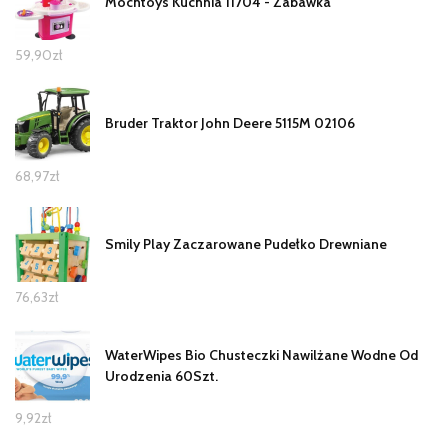
Mochtoys Kuchnia 11704 - Zabawka
59,90
zł
Bruder Traktor John Deere 5115M 02106
68,97
zł
Smily Play Zaczarowane Pudełko Drewniane
76,63
zł
WaterWipes Bio Chusteczki Nawilżane Wodne Od
Urodzenia 60Szt.
9,92
zł