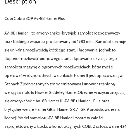
Description
Cobi Cobi 5809 Av-8B Harrier Plus
AV-8B Harrier II to amerykańsko-brytyjski samolot rozpoznawczy
oraz bliskiego wsparcia produkowany od 1983 roku. Samolot cechuje
się unikalną możliwością krótkiego startu i lądowania. Jednak to
dopiero możliwość pionowego startu i lądowania czynią z tego
samolotu mazynę o ogromnych możliwościach, kótra może
operować w róznorodnych warunkach. Harrier II jest opracowaną w
Stanach Zjednoczonych zmodernizowaną i unowocześnioną
wersją samolotu Hawker Siddeley Harrier.Obecnie w użyciu znajdują
się amerykańskie AV-8B Harrier II i AV-8B+ Harrier II Plus oraz
brytyjskie wersje Harrier GR.5, Harrier GR.7 i GR.9 produkowane na
licencji.Model samolotu AV-8B Harrier II został w całości
zaprojektowany z klocków konstrukcyjnych COBI. Zastosowanie 424