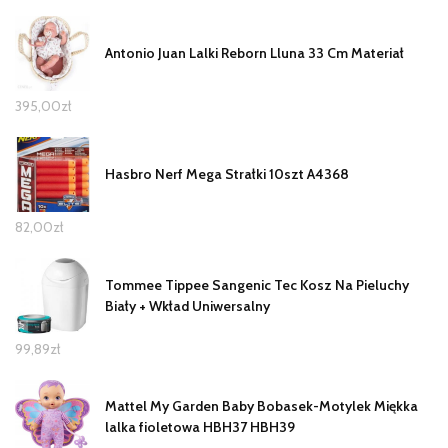
Antonio Juan Lalki Reborn Lluna 33 Cm Materiał
395,00
zł
Hasbro Nerf Mega Strałki 10szt A4368
82,00
zł
Tommee Tippee Sangenic Tec Kosz Na Pieluchy
Biały + Wkład Uniwersalny
99,89
zł
Mattel My Garden Baby Bobasek-Motylek Miękka
lalka fioletowa HBH37 HBH39