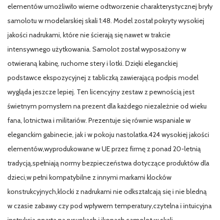
elementów umożliwiło wierne odtworzenie charakterystycznej bryły
samolotu w modelarskiej skali 1:48. Model został pokryty wysokiej
jakości nadrukami, które nie ścierają się nawet w trakcie
intensywnego użytkowania. Samolot został wyposażony w
otwieraną kabinę, ruchome stery i lotki. Dzięki eleganckiej
podstawce ekspozycyjnej z tabliczką zawierającą podpis model
wygląda jeszcze lepiej. Ten licencyjny zestaw z pewnością jest
świetnym pomysłem na prezent dla każdego niezależnie od wieku
fana, lotnictwa i militariów. Prezentuje się równie wspaniale w
eleganckim gabinecie, jak i w pokoju nastolatka.424 wysokiej jakości
elementów,wyprodukowane w UE przez firmę z ponad 20-letnią
tradycją,spełniają normy bezpieczeństwa dotyczące produktów dla
dzieci,w pełni kompatybilne z innymi markami klocków
konstrukcyjnych,klocki z nadrukami nie odkształcają się i nie bledną
w czasie zabawy czy pod wpływem temperatury,czytelna i intuicyjna
instrukcja oparta na rysunkach i ikonach,samolot w skali