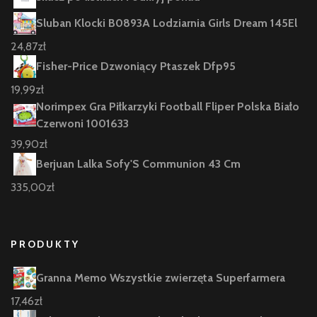
Sluban Klocki B0893A Lodziarnia Girls Dream 145El
24,87
zł
Fisher-Price Dzwoniący Ptaszek Dfp95
19,99
zł
Norimpex Gra Piłkarzyki Football Fliper Polska Biało
Czerwoni 1001633
39,90
zł
Berjuan Lalka Sofy'S Communion 43 Cm
335,00
zł
PRODUKTY
Granna Memo Wszystkie zwierzęta Superfarmera
17,46
zł