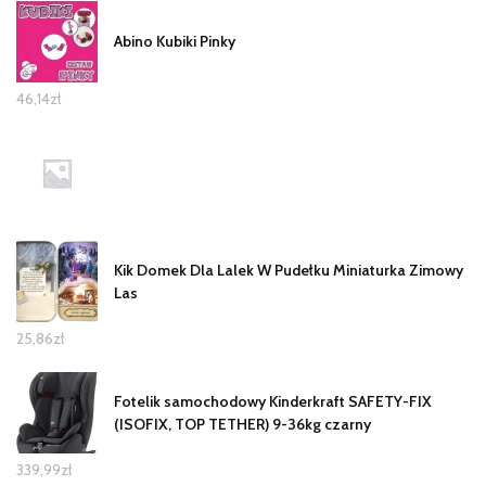
Abino Kubiki Pinky
46,14
zł
Kik Domek Dla Lalek W Pudełku Miniaturka Zimowy
Las
25,86
zł
Fotelik samochodowy Kinderkraft SAFETY-FIX
(ISOFIX, TOP TETHER) 9-36kg czarny
339,99
zł