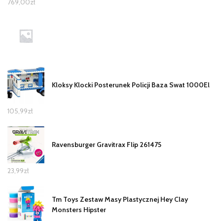
769,00
zł
Kloksy Klocki Posterunek Policji Baza Swat 1000El
105,99
zł
Ravensburger Gravitrax Flip 261475
23,99
zł
Tm Toys Zestaw Masy Plastycznej Hey Clay
Monsters Hipster