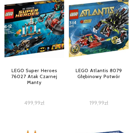
LEGO Super Heroes
LEGO Atlantis 8079
76027 Atak Czarnej
Głębinowy Potwór
Manty
499,99
zł
199,99
zł