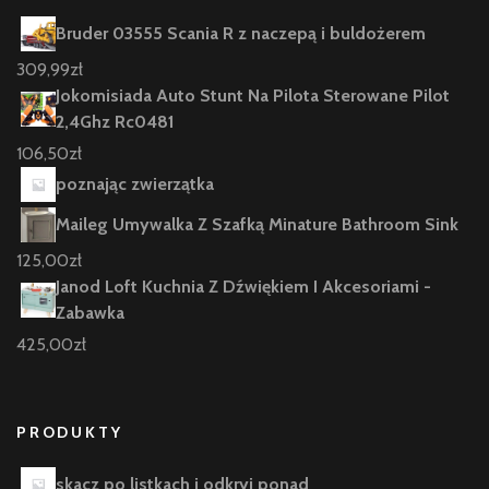
Bruder 03555 Scania R z naczepą i buldożerem
309,99
zł
Jokomisiada Auto Stunt Na Pilota Sterowane Pilot
2,4Ghz Rc0481
106,50
zł
poznając zwierzątka
Maileg Umywalka Z Szafką Minature Bathroom Sink
125,00
zł
Janod Loft Kuchnia Z Dźwiękiem I Akcesoriami -
Zabawka
425,00
zł
PRODUKTY
skacz po listkach i odkryj ponad