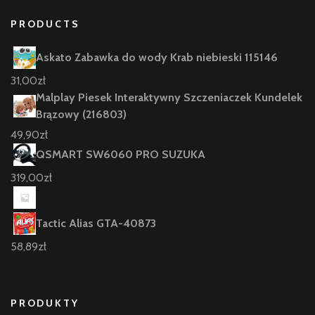
PRODUCTS
Askato Zabawka do wody Krab niebieski 115146
31,00
zł
Malplay Piesek Interaktywny Szczeniaczek Kundelek
Brązowy (216803)
49,90
zł
QSMART SW6060 PRO SUZUKA
319,00
zł
Tactic Alias GTA-40873
58,89
zł
PRODUKTY