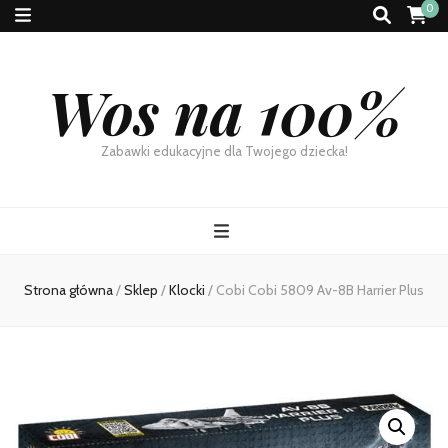
0
Wos na 100%
Zabawki edukacyjne dla Twojego dziecka!
Strona główna
/
Sklep
/
Klocki
/
Cobi Cobi 5809 Av-8B Harrier Plus