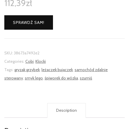
112,39
zł
SPRAWDŹ SAM!
SKU:
38673a7492e2
Categories:
Cobi
,
Klocki
Tags:
gryzak grzybek
,
leżaczek bujaczek
,
samochód zdalnie
sterowany
,
smyk lego
,
śpiworek do wózka
,
szumiś
Description