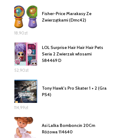
Fisher-Price Marakasy Ze
Zwierzątkami (Dmc42)
18,90
zł
LOL Surprise Hair Hair Hair Pets
Seria 2 Zwierzak włosami
584469 D
52,90
zł
Tony Hawk's Pro Skater 1 + 2 (Gra
PS4)
114,99
zł
Asi Lalka Bomboncin 20Cm
Różowa 114640