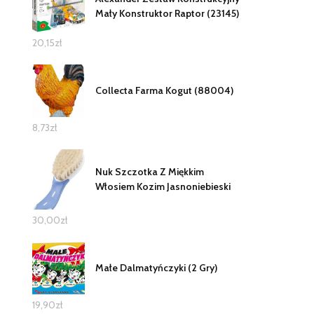
Mały Konstruktor Raptor (23145)
20,15
zł
Collecta Farma Kogut (88004)
8,73
zł
Nuk Szczotka Z Miękkim
Włosiem Kozim Jasnoniebieski
30,00
zł
Małe Dalmatyńczyki (2 Gry)
19,90
zł