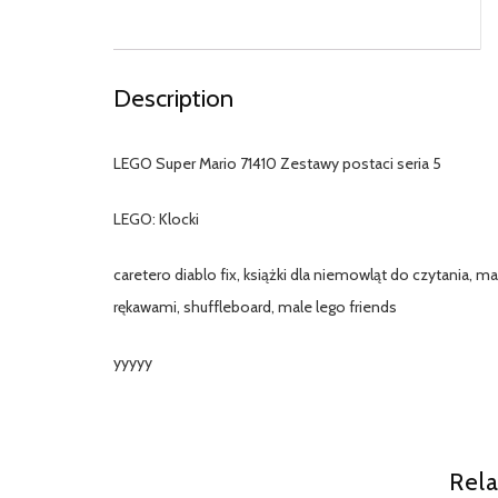
Description
LEGO Super Mario 71410 Zestawy postaci seria 5
LEGO: Klocki
caretero diablo fix, książki dla niemowląt do czytania, m
rękawami, shuffleboard, male lego friends
yyyyy
Rela