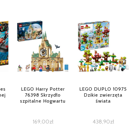
oes
LEGO Harry Potter
LEGO DUPLO 10975
nej
76398 Skrzydło
Dzikie zwierzęta
szpitalne Hogwartu
świata
169,00
zł
438,90
zł