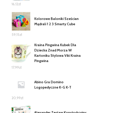
16,12
zł
Kolorowe Baloniki Sześcian
Mądrali 1 2 3 Smarty Cube
59,15
zł
Kraina Pingwina Kubek Dla
Dziecka Znad Morza W
Kartoniku Stylowa Viki Kraina
Pingwina
17,99
zł
Abino Gra Domino
Logopedyczne K-G K-T
20,99
zł
Alexander Zestaw Konstrukcyjny