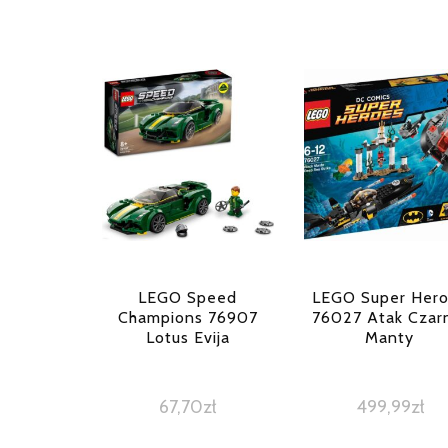
LEGO Speed
LEGO Super Her
Champions 76907
76027 Atak Czar
Lotus Evija
Manty
67,70
zł
499,99
zł