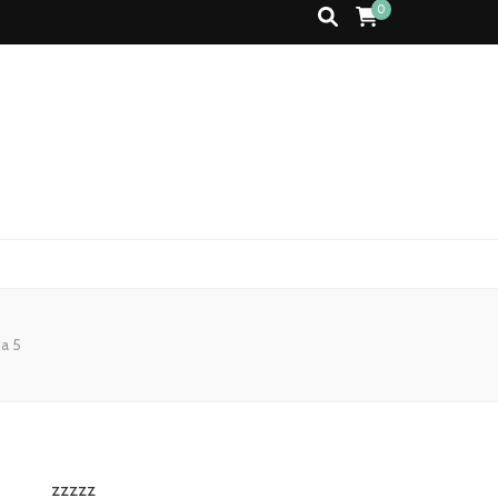
0
a 5
zzzzz