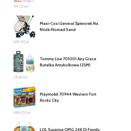
99,00
zł
Maxi-Cosi General Śpiworek Na
Nóżki Nomad Sand
149,00
zł
Tommy Lise 701001 Airy Grace
Butelka Antykolkowa 125Ml
29,80
zł
Playmobil 70944 Western Fort
Rocks City
489,00
zł
LOL Surprise OMG 24K Dj Family