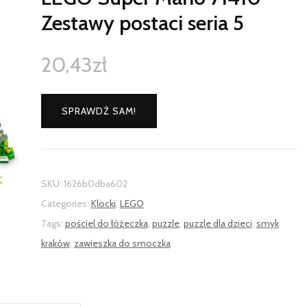
Zestawy postaci seria 5
20,43
zł
SPRAWDŹ SAM!
SKU:
1626b0dba602
Categories:
Klocki
,
LEGO
Tags:
pościel do łóżeczka
,
puzzle
,
puzzle dla dzieci
,
smyk
kraków
,
zawieszka do smoczka