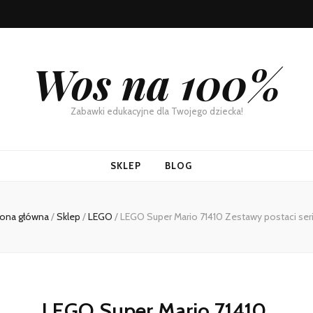
Wos na 100%
Zabawki edukacyjne dla Twojego dziecka!
SKLEP
BLOG
rona główna
/
Sklep
/
LEGO
/
LEGO Super Mario 71410 Zestawy postaci seri
LEGO Super Mario 71410