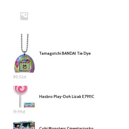
Tamagotchi BANDAI Tie Dye
89,52
zł
Hasbro Play-Doh Lizak E7911C
19,99
zł
Cobi Monsters Cmentarzysko