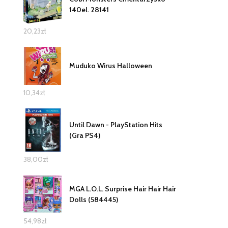
140el. 28141
20,23
zł
Muduko Wirus Halloween
10,34
zł
Until Dawn - PlayStation Hits
(Gra PS4)
38,00
zł
MGA L.O.L. Surprise Hair Hair Hair
Dolls (584445)
54,98
zł