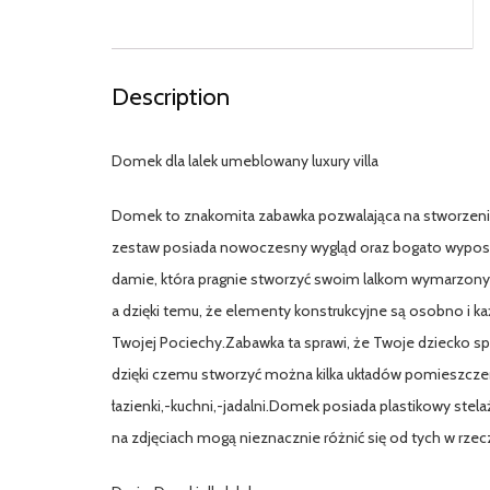
Description
Domek dla lalek umeblowany luxury villa
Domek to znakomita zabawka pozwalająca na stworzenie
zestaw posiada nowoczesny wygląd oraz bogato wyposa
damie, która pragnie stworzyć swoim lalkom wymarzony 
a dzięki temu, że elementy konstrukcyjne są osobno i 
Twojej Pociechy.Zabawka ta sprawi, że Twoje dziecko s
dzięki czemu stworzyć można kilka układów pomieszczeń.I
łazienki,-kuchni,-jadalni.Domek posiada plastikowy 
na zdjęciach mogą nieznacznie różnić się od tych w rzec