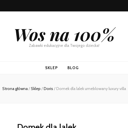
Wos na 100%
Zabawki edukacyjne dla Twojego dziecka!
SKLEP
BLOG
Strona główna
/
Sklep
/
Doris
/
Domek dla lalek umeblowany luxury villa
Domek dla lalek