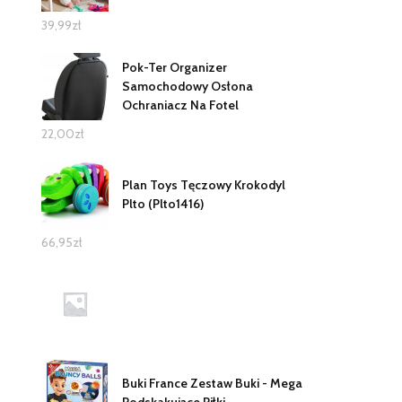
39,99
zł
Pok-Ter Organizer
Samochodowy Osłona
Ochraniacz Na Fotel
22,00
zł
Plan Toys Tęczowy Krokodyl
Plto (Plto1416)
66,95
zł
Buki France Zestaw Buki - Mega