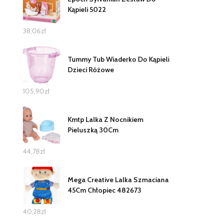
Kąpieli 5022
38,06
zł
Tummy Tub Wiaderko Do Kąpieli
Dzieci Różowe
105,90
zł
Kmtp Lalka Z Nocnikiem
Pieluszką 30Cm
44,78
zł
Mega Creative Lalka Szmaciana
45Cm Chłopiec 482673
40,28
zł