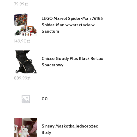
79,99
zł
LEGO Marvel Spider-Man 76185
Spider-Man w warsztacie w
Sanctum
149,90
zł
Chicco Goody Plus Black Re Lux
Spacerowy
889,99
zł
00
Sinsay Maskotka Jednorożec
Biały