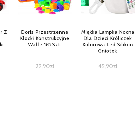
r Z
Doris Przestrzenne
Miękka Lampka Nocna
Klocki Konstrukcyjne
Dla Dzieci Króliczek
ki
Wafle 182Szt.
Kolorowa Led Silikon
Gniotek
29,90
zł
49,90
zł