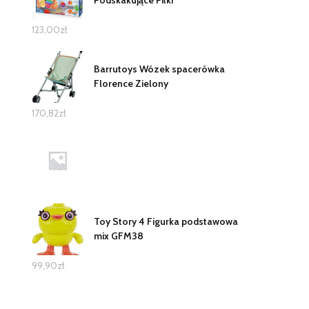
Podskakujące Piłki
123,00
zł
Barrutoys Wózek spacerówka
Florence Zielony
170,82
zł
Toy Story 4 Figurka podstawowa
mix GFM38
99,90
zł