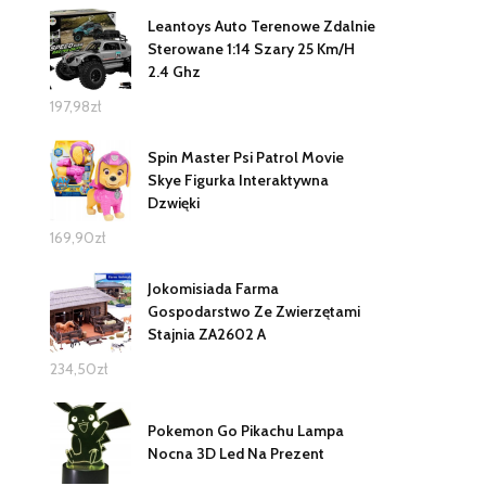
Leantoys Auto Terenowe Zdalnie
Sterowane 1:14 Szary 25 Km/H
2.4 Ghz
197,98
zł
Spin Master Psi Patrol Movie
Skye Figurka Interaktywna
Dzwięki
169,90
zł
Jokomisiada Farma
Gospodarstwo Ze Zwierzętami
Stajnia ZA2602 A
234,50
zł
Pokemon Go Pikachu Lampa
Nocna 3D Led Na Prezent