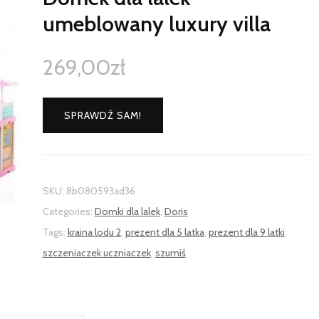
umeblowany luxury villa
269,00
zł
SPRAWDŹ SAM!
SKU:
8b080593ad36
Categories:
Domki dla lalek
,
Doris
Tags:
kraina lodu 2
,
prezent dla 5 latka
,
prezent dla 9 latki
,
szczeniaczek uczniaczek
,
szumiś