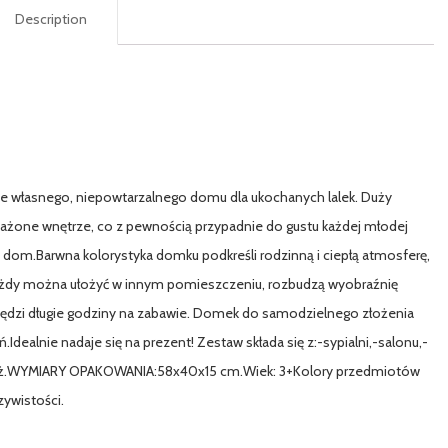
Description
 własnego, niepowtarzalnego domu dla ukochanych lalek. Duży
żone wnętrze, co z pewnością przypadnie do gustu każdej młodej
dom.Barwna kolorystyka domku podkreśli rodzinną i ciepłą atmosferę,
każdy można ułożyć w innym pomieszczeniu, rozbudzą wyobraźnię
pędzi długie godziny na zabawie. Domek do samodzielnego złożenia
dealnie nadaje się na prezent! Zestaw składa się z:-sypialni,-salonu,-
stelaż.WYMIARY OPAKOWANIA:58x40x15 cm.Wiek: 3+Kolory przedmiotów
zywistości.