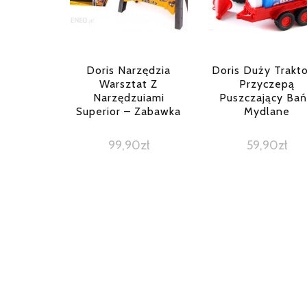
Doris Narzędzia
Doris Duży Trakto
Warsztat Z
Przyczepą
Narzędzuiami
Puszczający Bań
Superior – Zabawka
Mydlane
99,90
zł
59,90
zł