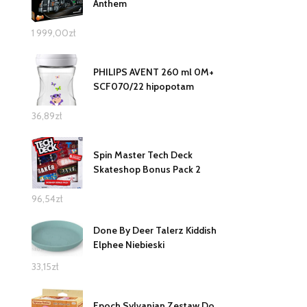
Anthem
1 999,00
zł
PHILIPS AVENT 260 ml 0M+
SCF070/22 hipopotam
36,89
zł
Spin Master Tech Deck
Skateshop Bonus Pack 2
96,54
zł
Done By Deer Talerz Kiddish
Elphee Niebieski
33,15
zł
Epoch Sylvanian Zestaw Do