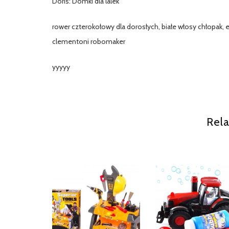
Doris: Domki dla lalek
rower czterokołowy dla dorosłych, białe włosy chłopak, et
clementoni robomaker
yyyyy
Rela