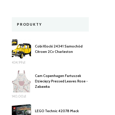
PRODUKTY
Cobi Klocki 24341 Samochód
Citroen 2Cv Charleston
434,99
zł
Cam Copenhagen Fartuszek
Dziecięcy Pressed Leaves Rose -
Zabawka
140,00
zł
LEGO Technic 42078 Mack