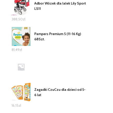
Adbor Wózek dla lalek Lily Sport
LS11
388,50
zł
Pampers Premium 5 (11-16 Kg)
68Szt.
81,49
zł
Zagadki CzuCzu dla dzieci od 5-
6 lat
16,15
zł