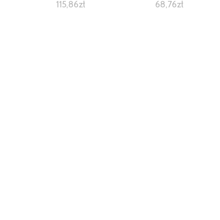
115,86
zł
68,76
zł