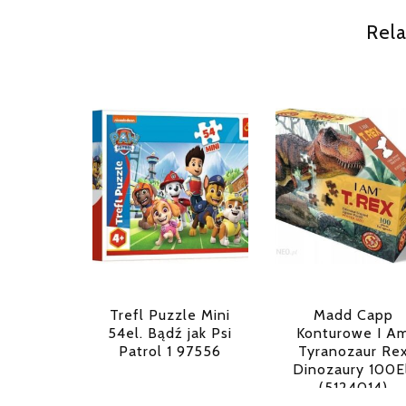
Rela
Trefl Puzzle Mini
Madd Capp
54el. Bądź jak Psi
Konturowe I A
Patrol 1 97556
Tyranozaur Re
Dinozaury 100El
(5124014)