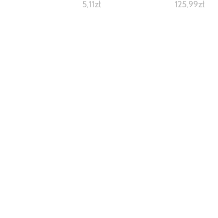
5,11
zł
125,99
zł