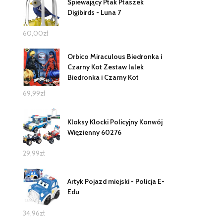
Śpiewający Ptak Ptaszek
Digibirds - Luna 7
60,00
zł
Orbico Miraculous Biedronka i
Czarny Kot Zestaw lalek
Biedronka i Czarny Kot
69,99
zł
Kloksy Klocki Policyjny Konwój
Więzienny 60276
29,99
zł
Artyk Pojazd miejski - Policja E-
Edu
34,96
zł