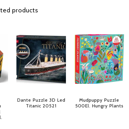
ted products
Dante Puzzle 3D Led
Mudpuppy Puzzle
m
Titanic 20521
500El. Hungry Plants
x
.