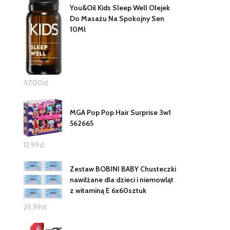
You&Oil Kids Sleep Well Olejek
Do Masażu Na Spokojny Sen
10Ml
57,00
zł
MGA Pop Pop Hair Surprise 3w1
562665
12,99
zł
Zestaw BOBINI BABY Chusteczki
nawilżane dla dzieci i niemowląt
z witaminą E 6x60sztuk
25,99
zł