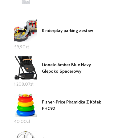
Kinderplay parking zestaw
59,90
zł
Lionelo Amber Blue Navy
Głęboko Spacerowy
1 208,07
zł
Fisher-Price Piramidka Z Kółek
FHC92
40,00
zł