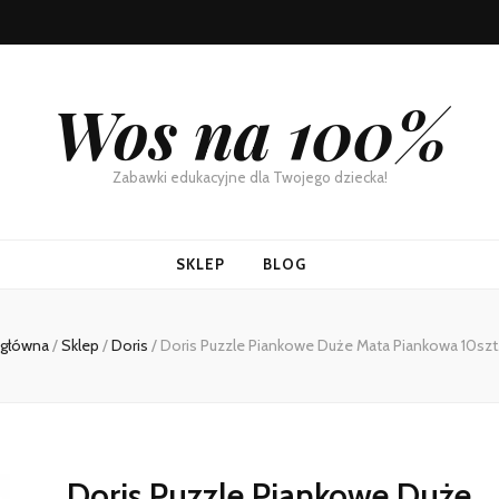
Wos na 100%
Zabawki edukacyjne dla Twojego dziecka!
SKLEP
BLOG
 główna
/
Sklep
/
Doris
/
Doris Puzzle Piankowe Duże Mata Piankowa 10szt
Doris Puzzle Piankowe Duże