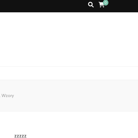
0
. Wzory
zzzzz