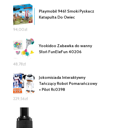
Playmobil 9461 Smoki Pyskacz
Katapulta Do Owiec
94,00
zł
Yookidoo Zabawka do wanny
Słoń FunEleFun 40206
48,78
zł
Jokomisiada Interaktywny
Tańczący Robot Pomarańczowy
+ Pilot Rc0398
229,56
zł