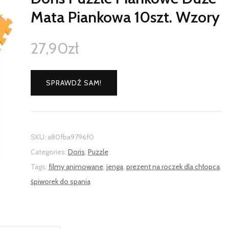
Mata Piankowa 10szt. Wzory
27,90
zł
SPRAWDŹ SAM!
SKU:
a80fba9796f0
Categories:
Doris
,
Puzzle
Tags:
filmy animowane
,
jenga
,
prezent na roczek dla chłopca
,
śpiworek do spania