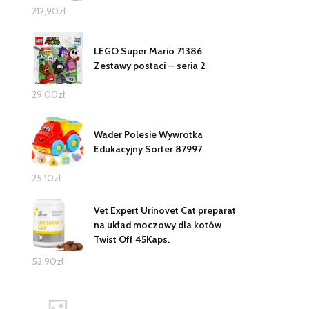
212,90
zł
LEGO Super Mario 71386
Zestawy postaci — seria 2
29,00
zł
Wader Polesie Wywrotka
Edukacyjny Sorter 87997
25,10
zł
Vet Expert Urinovet Cat preparat
na układ moczowy dla kotów
Twist Off 45Kaps.
53,90
zł