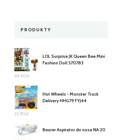
PRODUKTY
LOL Surprise JK Queen Bee Mini
Fashion Doll 570783
49,90
zł
Hot Wheels - Monster Truck
Delivery HHG79 FYJ44
23,90
zł
Beurer Aspirator do nosa NA 20