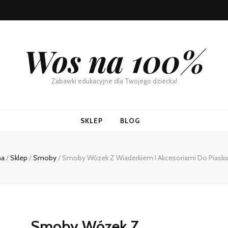
Wos na 100%
Zabawki edukacyjne dla Twojego dziecka!
SKLEP
BLOG
na
/
Sklep
/
Smoby
/
Smoby Wózek Z Wiaderkiem I Akcesoriami Do Piasku 
Smoby Wózek Z