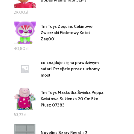
29,00
zł
Tm Toys Zequins Cekinowe
Zwierzaki Fioletowy Kotek
Zeq001
40,80
zł
co znajduje się na prawdziwym
safari. Przejście przez ruchomy
most
Tm Toys Maskotka Świnka Peppa
Kwiatowa Sukienka 20 Cm Eko
Plusz 07383
53,22
zł
Novelies Szary Regał + 2