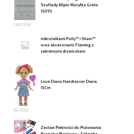
Szuflady Allpin Wysyłka Gratis
15093
1 161,00
zł
mikrolalkami Polly™ i Shani™
oraz akcesoriami; Flaming z
sekretnymi drzwiczkam
Love Diana Hairdresser Diana
15Cm
113,00
zł
Zestaw Piekności do Malowania
Paznokci Manicure - Zabawka