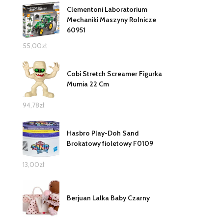
Clementoni Laboratorium
Mechaniki Maszyny Rolnicze
60951
55,00
zł
Cobi Stretch Screamer Figurka
Mumia 22 Cm
94,78
zł
Hasbro Play-Doh Sand
Brokatowy fioletowy F0109
13,00
zł
Berjuan Lalka Baby Czarny