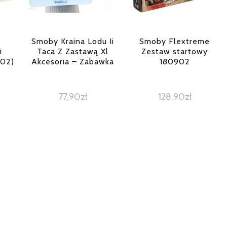
a
Smoby Kraina Lodu Ii
Smoby Flextreme
i
Taca Z Zastawą Xl
Zestaw startowy
102)
Akcesoria – Zabawka
180902
77,90
zł
128,90
zł