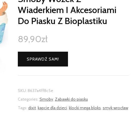
Wiaderkiem I Akcesoriami
Do Piasku Z Bioplastiku
89,90
zł
SPRAWDŹ SAM!
SKU:
8637a4ff8c5e
Categories:
Smoby
,
Zabawki do piasku
Tags:
dixit
,
kapcie dla dzieci
,
klocki mega bloks
,
smyk wrocław