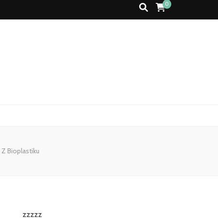
0
Z Bioplastiku
zzzzz