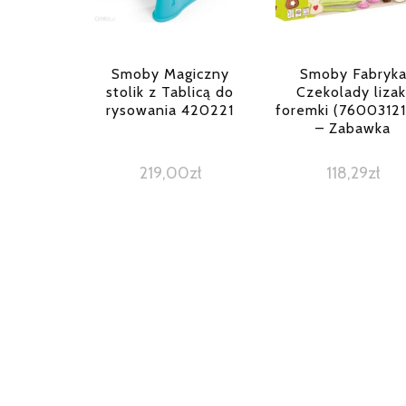
Smoby Magiczny
Smoby Fabryk
stolik z Tablicą do
Czekolady lizak
rysowania 420221
foremki (7600312
– Zabawka
219,00
zł
118,29
zł