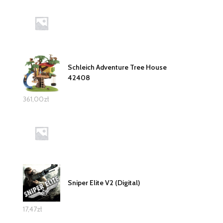
Schleich Adventure Tree House
42408
361,00
zł
Sniper Elite V2 (Digital)
17,47
zł