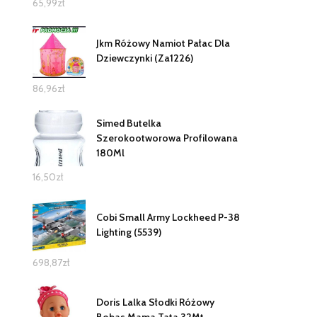
65,99
zł
Jkm Różowy Namiot Pałac Dla
Dziewczynki (Za1226)
86,96
zł
Simed Butelka
Szerokootworowa Profilowana
180Ml
16,50
zł
Cobi Small Army Lockheed P-38
Lighting (5539)
698,87
zł
Doris Lalka Słodki Różowy
Bobas Mama Tata 32Mt