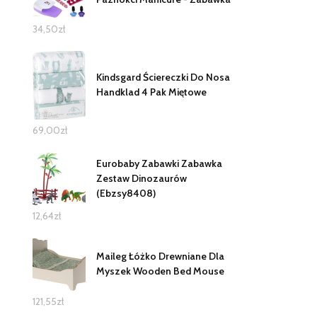
34,50
zł
Kindsgard Ściereczki Do Nosa
Handklad 4 Pak Miętowe
69,00
zł
Eurobaby Zabawki Zabawka
Zestaw Dinozaurów
(Ebzsy8408)
12,64
zł
Maileg Łóżko Drewniane Dla
Myszek Wooden Bed Mouse
121,55
zł