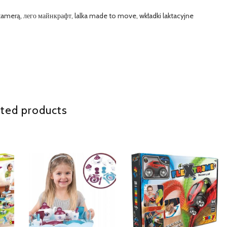
kamerą, лего майнкрафт, lalka made to move, wkładki laktacyjne
ted products