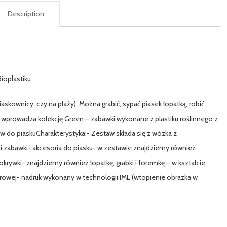
Description
ioplastiku
iaskownicy, czy na plaży). Można grabić, sypać piasek łopatką, robić
 wprowadza kolekcję Green – zabawki wykonane z plastiku roślinnego z
taw do piaskuCharakterystyka:- Zestaw składa się z wózka z
zabawki i akcesoria do piasku- w zestawie znajdziemy również
okrywki- znajdziemy również łopatkę, grabki i foremkę – w kształcie
cukrowej- nadruk wykonany w technologii IML (wtopienie obrazka w