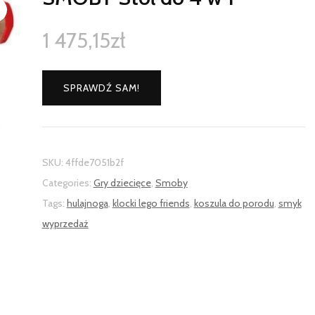
1 475,15
zł
SPRAWDŹ SAM!
SKU:
4ffde7051b2f
Categories:
Gry dziecięce
,
Smoby
Tags:
hulajnoga
,
klocki lego friends
,
koszula do porodu
,
smyk
wyprzedaż