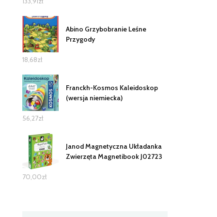
133,91
zł
Abino Grzybobranie Leśne
Przygody
18,68
zł
Franckh-Kosmos Kaleidoskop
(wersja niemiecka)
56,27
zł
Janod Magnetyczna Układanka
Zwierzęta Magnetibook J02723
70,00
zł