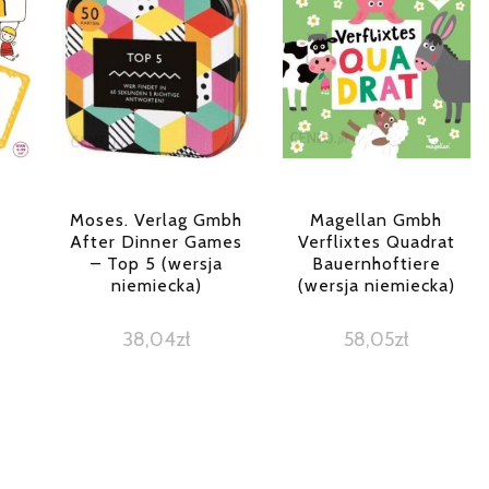
Moses. Verlag Gmbh
Magellan Gmbh
After Dinner Games
Verflixtes Quadrat
– Top 5 (wersja
Bauernhoftiere
niemiecka)
(wersja niemiecka)
38,04
zł
58,05
zł