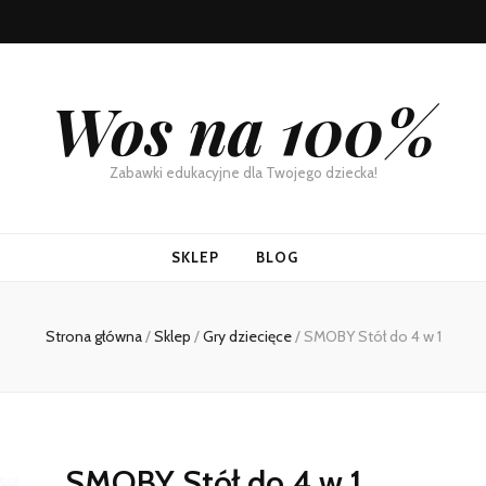
Wos na 100%
Zabawki edukacyjne dla Twojego dziecka!
SKLEP
BLOG
Strona główna
/
Sklep
/
Gry dziecięce
/
SMOBY Stół do 4 w 1
SMOBY Stół do 4 w 1