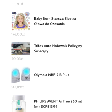
55,20
zł
Baby Born Starsza Siostra
Głowa do Czesania
176,00
zł
Trifox Auto Holownik Policyjny
Świecący
20,03
zł
Olympia MBF1213 Plus
143,89
zł
PHILIPS AVENT AirFree 260 ml
1m+ SCF813/14