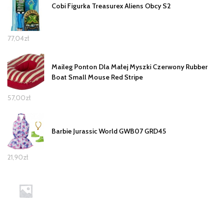
Cobi Figurka Treasurex Aliens Obcy S2
77,04
zł
Maileg Ponton Dla Małej Myszki Czerwony Rubber
Boat Small Mouse Red Stripe
57,00
zł
Barbie Jurassic World GWB07 GRD45
21,90
zł