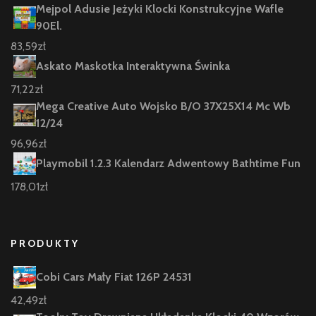
Mejpol Adusie Jeżyki Klocki Konstrukcyjne Wafle
90El.
83,59
zł
Askato Maskotka Interaktywna Świnka
71,22
zł
Mega Creative Auto Wojsko B/O 37X25X14 Mc Wb
12/24
96,96
zł
Playmobil 1.2.3 Kalendarz Adwentowy Bathtime Fun
178,01
zł
PRODUKTY
Cobi Cars Mały Fiat 126P 24531
42,49
zł