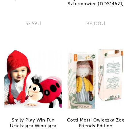
Szturmowiec (DDS14621)
52,59
zł
88,00
zł
Smily Play Win Fun
Cotti Motti Owieczka Zoe
Uciekająca Wibrująca
Friends Edition