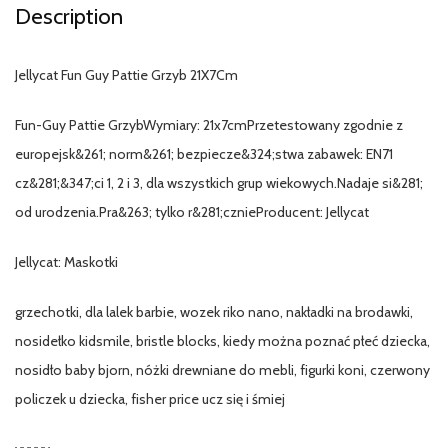
Description
Jellycat Fun Guy Pattie Grzyb 21X7Cm
Fun-Guy Pattie GrzybWymiary: 21x7cmPrzetestowany zgodnie z
europejsk&261; norm&261; bezpiecze&324;stwa zabawek: EN71
cz&281;&347;ci 1, 2 i 3, dla wszystkich grup wiekowych.Nadaje si&281;
od urodzenia.Pra&263; tylko r&281;cznieProducent: Jellycat
Jellycat: Maskotki
grzechotki, dla lalek barbie, wozek riko nano, nakładki na brodawki,
nosidełko kidsmile, bristle blocks, kiedy można poznać płeć dziecka,
nosidło baby bjorn, nóżki drewniane do mebli, figurki koni, czerwony
policzek u dziecka, fisher price ucz się i śmiej