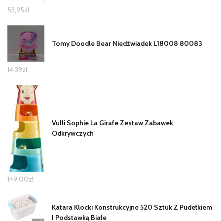
53,95
zł
Tomy Doodle Bear Niedźwiadek L18008 80083
14,39
zł
Vulli Sophie La Girafe Zestaw Zabawek
Odkrywczych
149,00
zł
Katara Klocki Konstrukcyjne 520 Sztuk Z Pudełkiem
I Podstawką Białe