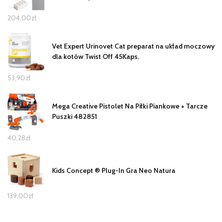
204,00
zł
Vet Expert Urinovet Cat preparat na układ moczowy
dla kotów Twist Off 45Kaps.
53,90
zł
Mega Creative Pistolet Na Piłki Piankowe + Tarcze
Puszki 482851
40,28
zł
Kids Concept ® Plug-In Gra Neo Natura
139,00
zł