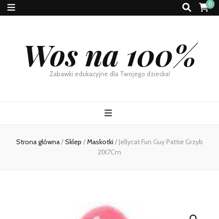
0
Wos na 100%
Zabawki edukacyjne dla Twojego dziecka!
Strona główna
/
Sklep
/
Maskotki
/
Jellycat Fun Guy Pattie Grzyb
21X7Cm