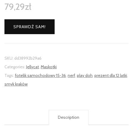
79,29
zł
SPRAWDŹ SAM!
SKU:
dd38992b29a6
Categories:
Jellycat
,
Maskotki
Tags:
fotelik samochodowy 15-36
,
nerf
,
play doh
,
prezent dla 12 latki
,
smyk kraków
Description