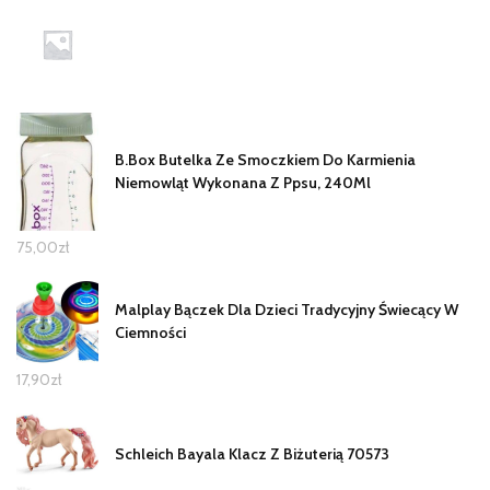
B.Box Butelka Ze Smoczkiem Do Karmienia
Niemowląt Wykonana Z Ppsu, 240Ml
75,00
zł
Malplay Bączek Dla Dzieci Tradycyjny Świecący W
Ciemności
17,90
zł
Schleich Bayala Klacz Z Biżuterią 70573