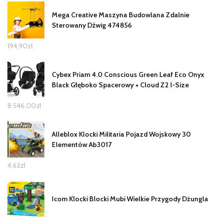
Mega Creative Maszyna Budowlana Zdalnie
Sterowany Dźwig 474856
194,90
zł
Cybex Priam 4.0 Conscious Green Leaf Eco Onyx
Black Głęboko Spacerowy + Cloud Z2 I-Size
8 546,00
zł
Alleblox Klocki Militaria Pojazd Wojskowy 30
Elementów Ab3017
4,62
zł
Icom Klocki Blocki Mubi Wielkie Przygody Dżungla