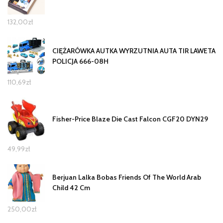
132,00
zł
CIĘŻARÓWKA AUTKA WYRZUTNIA AUTA TIR LAWETA
POLICJA 666-08H
110,69
zł
Fisher-Price Blaze Die Cast Falcon CGF20 DYN29
49,99
zł
Berjuan Lalka Bobas Friends Of The World Arab
Child 42 Cm
250,00
zł