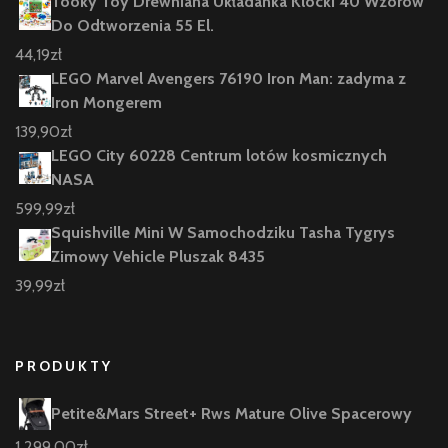
Tooky Toy Drewniana Układanka Klocki 40 Wzorów
Do Odtworzenia 55 El.
44,19
zł
LEGO Marvel Avengers 76190 Iron Man: zadyma z
Iron Mongerem
139,90
zł
LEGO City 60228 Centrum lotów kosmicznych
NASA
599,99
zł
Squishville Mini W Samochodziku Tasha Tygrys
Zimowy Vehicle Pluszak 8435
39,99
zł
PRODUKTY
Petite&Mars Street+ Rws Mature Olive Spacerowy
1 299,00
zł