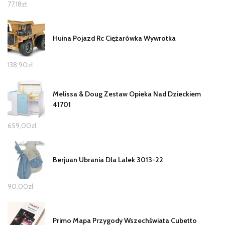
77,18
zł
Huina Pojazd Rc Ciężarówka Wywrotka
138,90
zł
Melissa & Doug Zestaw Opieka Nad Dzieckiem
41701
659,00
zł
Berjuan Ubrania Dla Lalek 3013-22
90,00
zł
Primo Mapa Przygody Wszechświata Cubetto