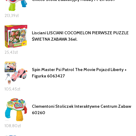
213,39
zł
Lisciani LISCIANI COCOMELON PIERWSZE PUZZLE
ŚWIETNA ZABAWA 36el.
25,43
zł
Spin Master Psi Patrol The Movie Pojazd Liberty +
Figurka 6063427
105,45
zł
Clementoni Stoliczek Interaktywne Centrum Zabaw
60260
108,80
zł