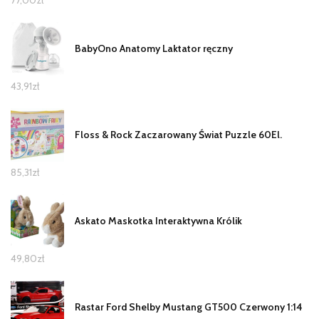
BabyOno Anatomy Laktator ręczny
43,91
zł
Floss & Rock Zaczarowany Świat Puzzle 60El.
85,31
zł
Askato Maskotka Interaktywna Królik
49,80
zł
Rastar Ford Shelby Mustang GT500 Czerwony 1:14