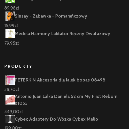
89,98
zł
Sinsay - Zabawka - Pomarańczowy
15,99
zł
Medela Harmony Laktator Ręczny Dwufazowy
79,95
zł
PRODUKTY
PETERKIN Akcesoria dla lalek bobas 08498
38,70
zł
Antonio Juan Lalka Daniela 52 cm My First Reborn
81055
449,00
zł
Cybex Adaptery Do Wózka Cybex Melio
199,00
zł