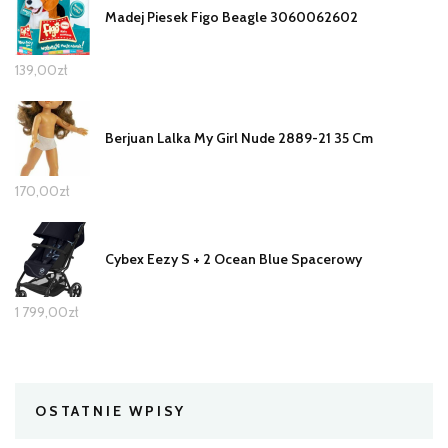
Madej Piesek Figo Beagle 3060062602
139,00
zł
Berjuan Lalka My Girl Nude 2889-21 35 Cm
170,00
zł
Cybex Eezy S + 2 Ocean Blue Spacerowy
1 799,00
zł
OSTATNIE WPISY