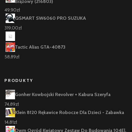
Brązowy (216803)
49,90
zł
QSMART SW6060 PRO SUZUKA
319,00
zł
Tactic Alias GTA-40873
58,89
zł
PRODUKTY
Gonher Kowbojski Revolver + Kabura Szeryfa
74,89
zł
Klein 8120 Rękawice Robocze Dla Dzieci - Zabawka
14,81
zł
Dwm Ogród Kwiatowy Zestaw Do Budowania 104El.