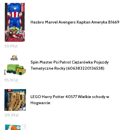
Hasbro Marvel Avengers Kapitan Ameryka B1669
59,99
zł
Spin Master Psi Patrol Ciężarówka Pojazdy
Tematyczne Rocky (606383220136538)
115,90
zł
LEGO Harry Potter 40577 Wielkie schody w
Hogwarcie
219,99
zł