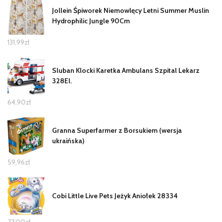
Jollein Śpiworek Niemowlęcy Letni Summer Muslin
Hydrophilic Jungle 90Cm
131,99
zł
Sluban Klocki Karetka Ambulans Szpital Lekarz
328El.
64,90
zł
Granna Superfarmer z Borsukiem (wersja
ukraińska)
59,96
zł
Cobi Little Live Pets Jeżyk Aniołek 28334
77,00
zł