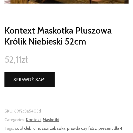
Kontext Maskotka Pluszowa
Królik Niebieski 52cm
52,11
zł
SPRAWDŹ SAM!
SKU:
69f2c3a5403d
Categories:
Kontext
,
Maskotki
Tags:
cool club
,
dinozaur zabawka
,
prawda czy fałsz
,
prezent dla 4