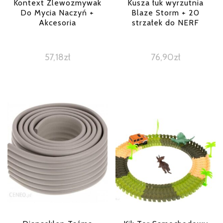
Kontext Zlewozmywak
Kusza łuk wyrzutnia
Do Mycia Naczyń +
Blaze Storm + 20
Akcesoria
strzałek do NERF
57,18
zł
76,90
zł