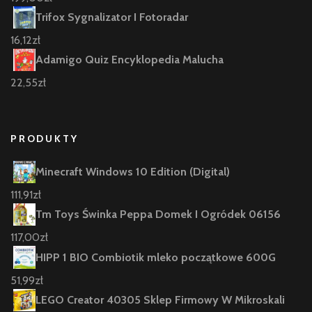
Trifox Sygnalizator I Fotoradar
16,12
zł
Adamigo Quiz Encyklopedia Malucha
22,55
zł
PRODUKTY
Minecraft Windows 10 Edition (Digital)
111,91
zł
Tm Toys Świnka Peppa Domek I Ogródek 06156
117,00
zł
HIPP 1 BIO Combiotik mleko początkowe 600G
51,99
zł
LEGO Creator 40305 Sklep Firmowy W Mikroskali