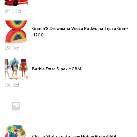
189,00
zł
Grimm'S Drewniana Wieża Podwójna Tęcza Grim-
11200
258,19
zł
Barbie Extra 5-pak HGB61
386,12
zł
Chicco Stolik Edukacyjny Hobby Pl-En 6369