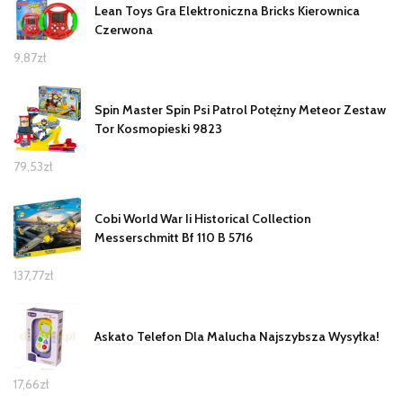
Lean Toys Gra Elektroniczna Bricks Kierownica
Czerwona
9,87
zł
Spin Master Spin Psi Patrol Potężny Meteor Zestaw
Tor Kosmopieski 9823
79,53
zł
Cobi World War Ii Historical Collection
Messerschmitt Bf 110 B 5716
137,77
zł
Askato Telefon Dla Malucha Najszybsza Wysyłka!
17,66
zł