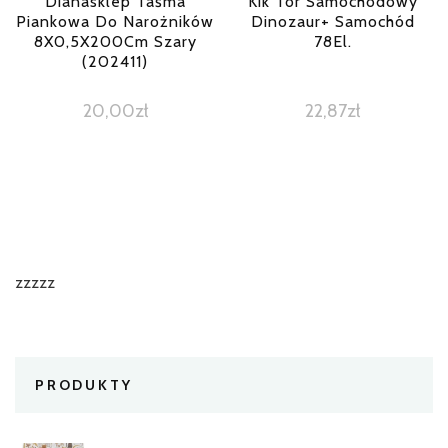
Dianasklep Taśma
Kik Tor Samochodowy
Piankowa Do Narożników
Dinozaur+ Samochód
8X0,5X200Cm Szary
78El.
(202411)
20,00
zł
22,87
zł
zzzzz
PRODUKTY