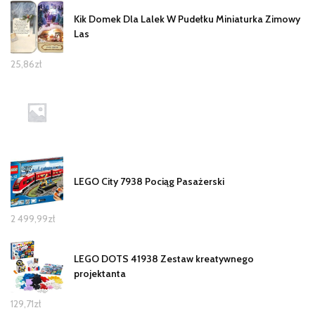
Kik Domek Dla Lalek W Pudełku Miniaturka Zimowy
Las
25,86
zł
LEGO City 7938 Pociąg Pasażerski
2 499,99
zł
LEGO DOTS 41938 Zestaw kreatywnego
projektanta
129,71
zł