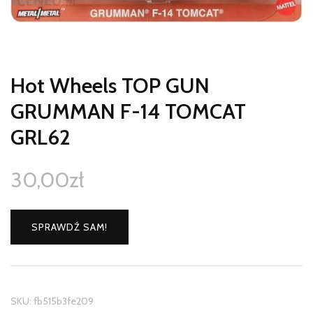
Hot Wheels TOP GUN
GRUMMAN F-14 TOMCAT
GRL62
30,00
zł
SPRAWDŹ SAM!
SKU:
fb515b3fe209