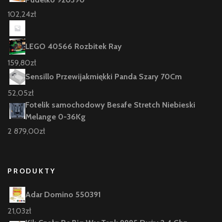
102,24
zł
LEGO 40566 Rozbitek Ray
159,80
zł
Sensillo Przewijakmiękki Panda Szary 70Cm
52,05
zł
Fotelik samochodowy Besafe Stretch Niebieski
Melange 0-36Kg
2 879,00
zł
PRODUKTY
Adar Domino 550391
21,03
zł