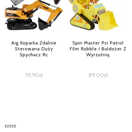
Aig Koparka Zdalnie
Spin Master Psi Patrol
Sterowana Duży
Film Rubble I Buldożer Z
Spychacz Rc
Wyrzutnią
59,90
zł
89,00
zł
zzzzz