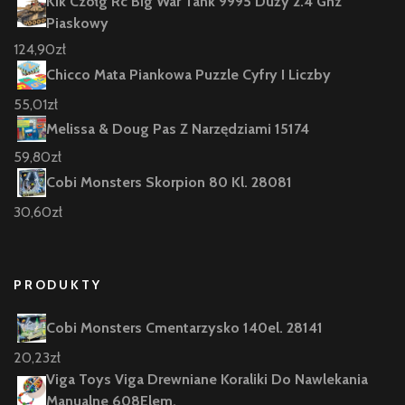
Kik Czołg Rc Big War Tank 9995 Duży 2.4 Ghz
Piaskowy
124,90
zł
Chicco Mata Piankowa Puzzle Cyfry I Liczby
55,01
zł
Melissa & Doug Pas Z Narzędziami 15174
59,80
zł
Cobi Monsters Skorpion 80 Kl. 28081
30,60
zł
PRODUKTY
Cobi Monsters Cmentarzysko 140el. 28141
20,23
zł
Viga Toys Viga Drewniane Koraliki Do Nawlekania
Manualne 608Elem.