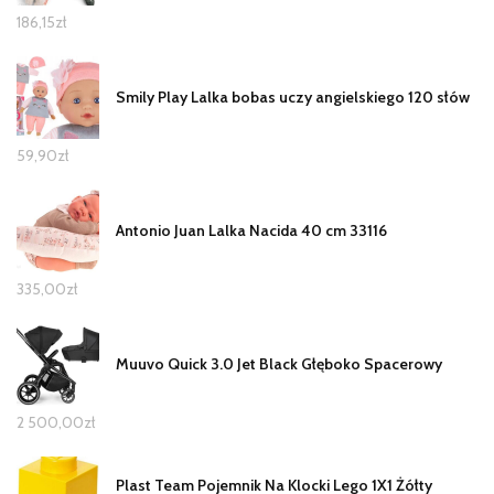
186,15
zł
Smily Play Lalka bobas uczy angielskiego 120 słów
59,90
zł
Antonio Juan Lalka Nacida 40 cm 33116
335,00
zł
Muuvo Quick 3.0 Jet Black Głęboko Spacerowy
2 500,00
zł
Plast Team Pojemnik Na Klocki Lego 1X1 Żółty