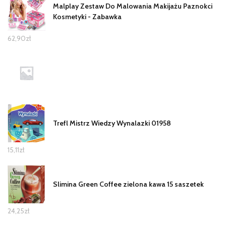
Malplay Zestaw Do Malowania Makijażu Paznokci
Kosmetyki - Zabawka
62,90
zł
Trefl Mistrz Wiedzy Wynalazki 01958
15,11
zł
Slimina Green Coffee zielona kawa 15 saszetek
24,25
zł