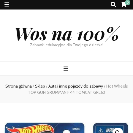
0
Wos na 100%
Zabawki edukacyjne dla Twojego dziecka!
Strona główna
/
Sklep
/
Auta i inne pojazdy do zabawy
/
Hot Wheels
TOP GUN GRUMMAN F-14 TOMCAT GRL62