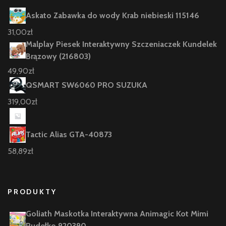
Askato Zabawka do wody Krab niebieski 115146
31,00
zł
Malplay Piesek Interaktywny Szczeniaczek Kundelek
Brązowy (216803)
49,90
zł
QSMART SW6060 PRO SUZUKA
319,00
zł
Tactic Alias GTA-40873
58,89
zł
PRODUKTY
Goliath Maskotka Interaktywna Animagic Kot Mimi
Pudełko 920390