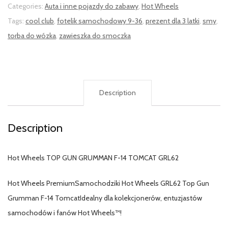
Categories:
Auta i inne pojazdy do zabawy
,
Hot Wheels
Tags:
cool club
,
fotelik samochodowy 9-36
,
prezent dla 3 latki
,
smy
,
torba do wózka
,
zawieszka do smoczka
Description
Description
Hot Wheels TOP GUN GRUMMAN F-14 TOMCAT GRL62
Hot Wheels PremiumSamochodziki Hot Wheels GRL62 Top Gun
Grumman F-14 TomcatIdealny dla kolekcjonerów, entuzjastów
samochodów i fanów Hot Wheels™!