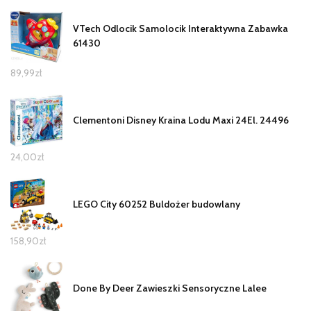
VTech Odlocik Samolocik Interaktywna Zabawka
61430
89,99
zł
Clementoni Disney Kraina Lodu Maxi 24El. 24496
24,00
zł
LEGO City 60252 Buldożer budowlany
158,90
zł
Done By Deer Zawieszki Sensoryczne Lalee