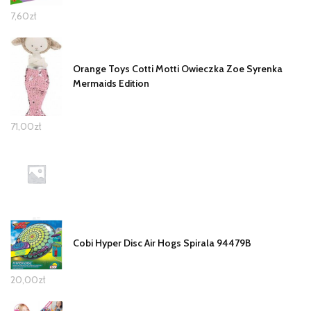
7,60
zł
Orange Toys Cotti Motti Owieczka Zoe Syrenka
Mermaids Edition
71,00
zł
Cobi Hyper Disc Air Hogs Spirala 94479B
20,00
zł