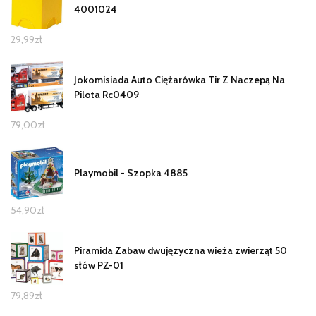
4001024
29,99
zł
Jokomisiada Auto Ciężarówka Tir Z Naczepą Na
Pilota Rc0409
79,00
zł
Playmobil - Szopka 4885
54,90
zł
Piramida Zabaw dwujęzyczna wieża zwierząt 50
słów PZ-01
79,89
zł