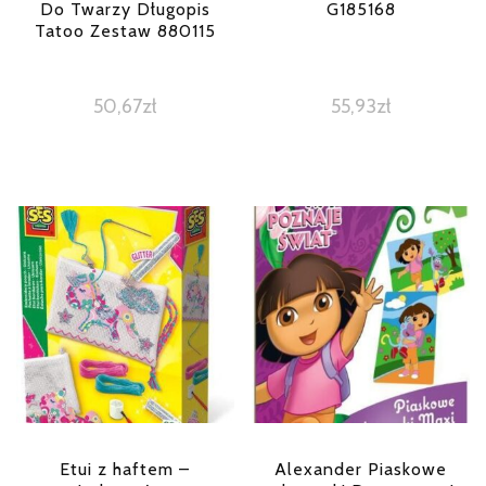
Do Twarzy Długopis
G185168
Tatoo Zestaw 880115
50,67
zł
55,93
zł
Etui z haftem –
Alexander Piaskowe