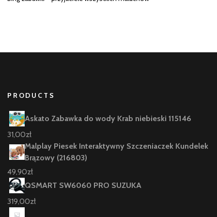
PRODUCTS
Askato Zabawka do wody Krab niebieski 115146
31,00
zł
Malplay Piesek Interaktywny Szczeniaczek Kundelek
Brązowy (216803)
49,90
zł
QSMART SW6060 PRO SUZUKA
319,00
zł