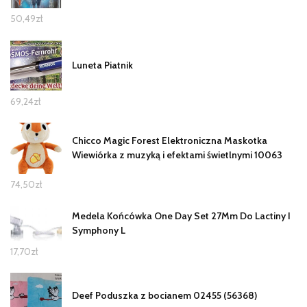
50,49
zł
Luneta Piatnik
69,24
zł
Chicco Magic Forest Elektroniczna Maskotka
Wiewiórka z muzyką i efektami świetlnymi 10063
74,50
zł
Medela Końcówka One Day Set 27Mm Do Lactiny I
Symphony L
17,70
zł
Deef Poduszka z bocianem 02455 (56368)