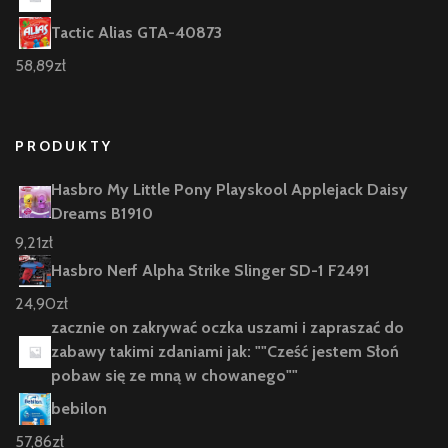
Tactic Alias GTA-40873
58,89
zł
PRODUKTY
Hasbro My Little Pony Playskool Applejack Daisy
Dreams B1910
9,21
zł
Hasbro Nerf Alpha Strike Slinger SD-1 F2491
24,90
zł
zacznie on zakrywać oczka uszami i zapraszać do
zabawy takimi zdaniami jak: ""Cześć jestem Słoń
pobaw się ze mną w chowanego""
bebilon
57,86
zł