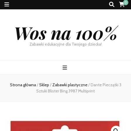
0
Wos na 100%
Zabawki edukacyjne dla Twojego dziecka!
Strona główna
/
Sklep
/
Zabawki plastyczne
/
Dante Pieczątki 3
Sztuki Blister Bing 3987 Multiprint