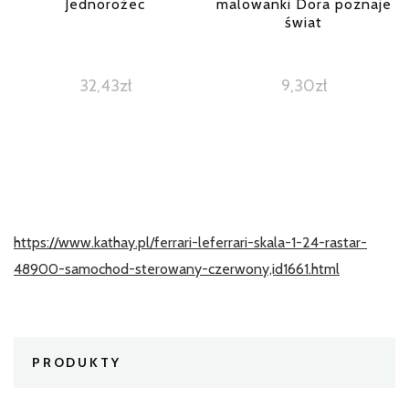
Jednorożec
malowanki Dora poznaje
świat
32,43
zł
9,30
zł
https://www.kathay.pl/ferrari-leferrari-skala-1-24-rastar-
48900-samochod-sterowany-czerwony,id1661.html
PRODUKTY