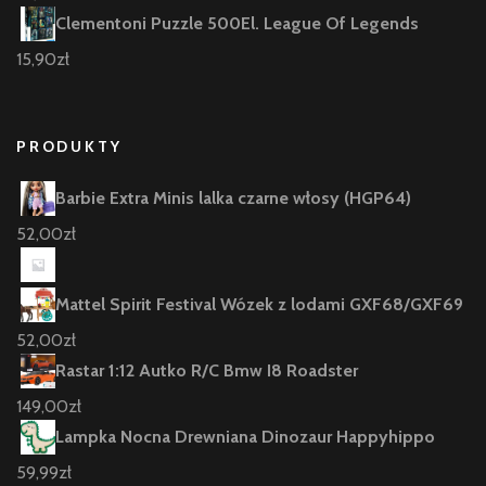
Clementoni Puzzle 500El. League Of Legends
15,90
zł
PRODUKTY
Barbie Extra Minis lalka czarne włosy (HGP64)
52,00
zł
Mattel Spirit Festival Wózek z lodami GXF68/GXF69
52,00
zł
Rastar 1:12 Autko R/C Bmw I8 Roadster
149,00
zł
Lampka Nocna Drewniana Dinozaur Happyhippo
59,99
zł