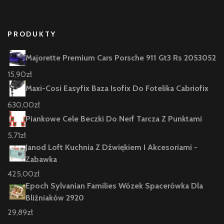
PRODUKTY
Majorette Premium Cars Porsche 911 Gt3 Rs 2053052
15,90
zł
Maxi-Cosi Easyfix Baza Isofix Do Fotelika Cabriofix
630,00
zł
Piankowe Cele Beczki Do Nerf Tarcza Z Punktami
5,71
zł
Janod Loft Kuchnia Z Dźwiękiem I Akcesoriami -
Zabawka
425,00
zł
Epoch Sylvanian Families Wózek Spacerówka Dla
Bliźniaków 2920
29,89
zł