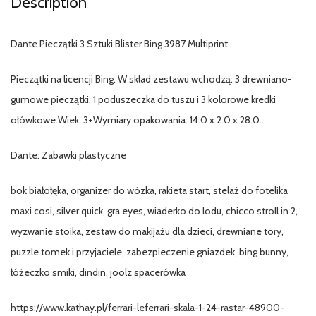
Description
Dante Pieczątki 3 Sztuki Blister Bing 3987 Multiprint
Pieczątki na licencji Bing. W skład zestawu wchodzą: 3 drewniano-
gumowe pieczątki, 1 poduszeczka do tuszu i 3 kolorowe kredki
ołówkowe.Wiek: 3+Wymiary opakowania: 14.0 x 2.0 x 28.0…
Dante: Zabawki plastyczne
bok białołęka, organizer do wózka, rakieta start, stelaż do fotelika
maxi cosi, silver quick, gra eyes, wiaderko do lodu, chicco stroll in 2,
wyzwanie stoika, zestaw do makijażu dla dzieci, drewniane tory,
puzzle tomek i przyjaciele, zabezpieczenie gniazdek, bing bunny,
łóżeczko smiki, dindin, joolz spacerówka
https://www.kathay.pl/ferrari-leferrari-skala-1-24-rastar-48900-