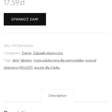
17,59
zł
SPRAWDŹ SAM!
SKU:
957216fd423a
Categories:
Dante
,
Zabawki plastyczne
Tags:
dixit
,
laktator
,
mata edukacyjna dla niemowlaka
,
pościel
dziecięca 140x200
,
puzzle dla 2 latka
Description