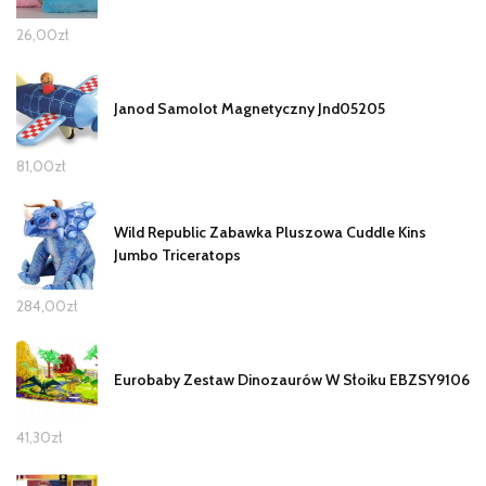
26,00
zł
Janod Samolot Magnetyczny Jnd05205
81,00
zł
Wild Republic Zabawka Pluszowa Cuddle Kins
Jumbo Triceratops
284,00
zł
Eurobaby Zestaw Dinozaurów W Słoiku EBZSY9106
41,30
zł