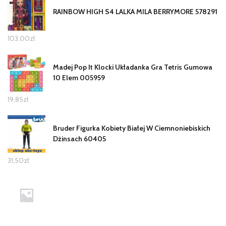
RAINBOW HIGH S4 LALKA MILA BERRYMORE 578291
103,00
zł
Madej Pop It Klocki Układanka Gra Tetris Gumowa
10 Elem 005959
19,85
zł
Bruder Figurka Kobiety Białej W Ciemnoniebiskich
Dżinsach 60405
31,50
zł