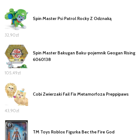
Spin Master Psi Patrol Rocky Z Odznaką
32,90
zł
Spin Master Bakugan Baku-pojemnik Geogan Rising
6060138
105,49
zł
Cobi Zwierzaki Fail Fix Metamorfoza Preppipaws
43,90
zł
TM Toys Roblox Figurka Bec the Fire God