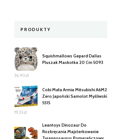
PRODUKTY
Squishmallows Gepard Dallas
Pluszak Maskotka 20 Cm 5093
36,90
zł
Cobi Mała Armia Mitsubishi A6M2
Zero Japoński Samolot Myśliwski
5515
111,35
zł
Leantoys Dinozaur Do
Rozkręcania Majsterkowanie
Tyrannosaurus Pomarańczowy