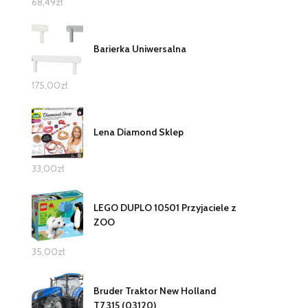
68,49
zł
Barierka Uniwersalna
175,00
zł
Lena Diamond Sklep
33,00
zł
LEGO DUPLO 10501 Przyjaciele z
ZOO
35,00
zł
Bruder Traktor New Holland
T7.315 (03120)