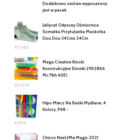
Dodatkowo zestaw wyposażony
jest w pasek
Jellycat Odyssey Ośmiornica
Szmatka Przytulanka Maskotka
Dou Dou 34Cmx 34Cm
95,94
zł
Mega Creative Klocki
Konstrukcyjne Slomki 29X28X6
Mc Pbh 60El.
29,00
zł
Hipo Miecz Na Bańki Mydlane, 4
Kolory, P48 -
4,99
zł
Chicco Next2Me Magic 2021