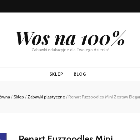
Wos na 100%
Zabawki edukacyjne dla Twojego dziecka!
SKLEP
BLOG
łówna
/
Sklep
/
Zabawki plastyczne
/
Renart Fuzzoodles Mini Zestaw Elega
Renart Fuzzoodles Mini