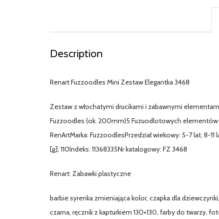
Description
Renart Fuzzoodles Mini Zestaw Elegantka 3468
Zestaw z włochatymi drucikami i zabawnymi elementami,
Fuzzoodles (ok. 200mm)5 Fuzuodlotowych elementów in
RenArtMarka: FuzzoodlesPrzedział wiekowy: 5-7 lat, 8-1
[g]: 110Indeks: 11368335Nr katalogowy: FZ 3468
Renart: Zabawki plastyczne
barbie syrenka zmieniająca kolor, czapka dla dziewczynki,
czarna, ręcznik z kapturkiem 130×130, farby do twarzy, fot