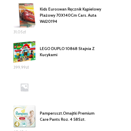
Kids Euroswan Ręcznik Kąpielowy
Plażowy 70X140Cm Cars. Auta
Wd20194
31,05
zł
LEGO DUPLO 10868 Stajnia Z
Kucykami
399,99
zł
Pampersszt.Omajtki Premium
Care Pants Roz. 4 58Szt.