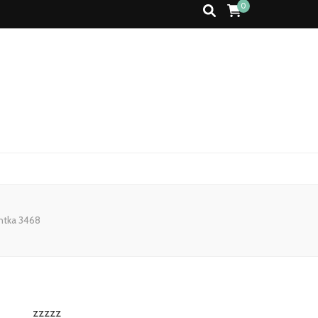
0
ntka 3468
zzzzz