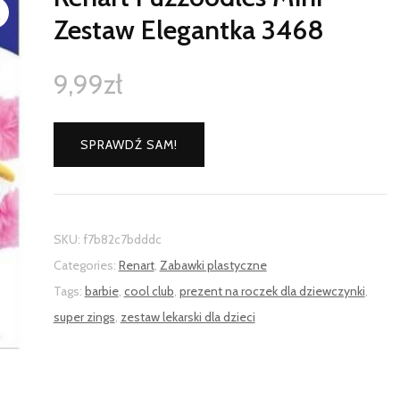
Zestaw Elegantka 3468
9,99
zł
SPRAWDŹ SAM!
SKU:
f7b82c7bdddc
Categories:
Renart
,
Zabawki plastyczne
Tags:
barbie
,
cool club
,
prezent na roczek dla dziewczynki
,
super zings
,
zestaw lekarski dla dzieci