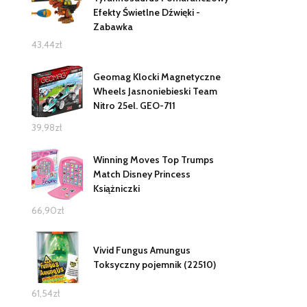
Efekty Świetlne Dźwięki -
Zabawka
43,44
zł
Geomag Klocki Magnetyczne
Wheels Jasnoniebieski Team
Nitro 25el. GEO-711
39,98
zł
Winning Moves Top Trumps
Match Disney Princess
Książniczki
66,90
zł
Vivid Fungus Amungus
Toksyczny pojemnik (22510)
61,54
zł