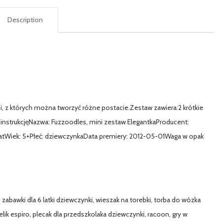
Description
 z których można tworzyć różne postacie.Zestaw zawiera:2 krótkie
strukcjęNazwa: Fuzzoodles, mini zestaw ElegantkaProducent:
1 latWiek: 5+Płeć: dziewczynkaData premiery: 2012-05-01Waga w opak
 zabawki dla 6 latki dziewczynki, wieszak na torebki, torba do wózka
elik espiro, plecak dla przedszkolaka dziewczynki, racoon, gry w