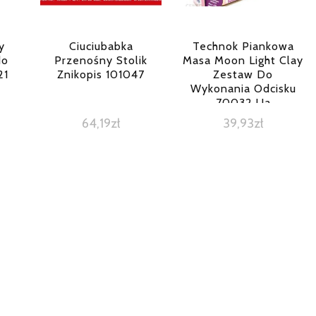
y
Ciuciubabka
Technok Piankowa
do
Przenośny Stolik
Masa Moon Light Clay
21
Znikopis 101047
Zestaw Do
Wykonania Odcisku
70032 Ua
64,19
zł
39,93
zł