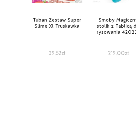
Tuban Zestaw Super
Smoby Magiczn
Slime Xl Truskawka
stolik z Tablicą 
rysowania 4202
39,52
zł
219,00
zł