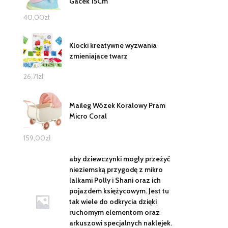
Gacek 15Cm
40,00
zł
Klocki kreatywne wyzwania
zmieniajace twarz
26,71
zł
Maileg Wózek Koralowy Pram
Micro Coral
159,00
zł
aby dziewczynki mogły przeżyć
nieziemską przygodę z mikro
lalkami Polly i Shani oraz ich
pojazdem księżycowym. Jest tu
tak wiele do odkrycia dzięki
ruchomym elementom oraz
arkuszowi specjalnych naklejek.