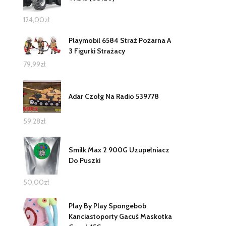
124,00
zł
Playmobil 6584 Straż Pożarna A
3 Figurki Strażacy
79,99
zł
Adar Czołg Na Radio 539778
59,28
zł
Smilk Max 2 900G Uzupełniacz
Do Puszki
50,00
zł
Play By Play Spongebob
Kanciastoporty Gacuś Maskotka