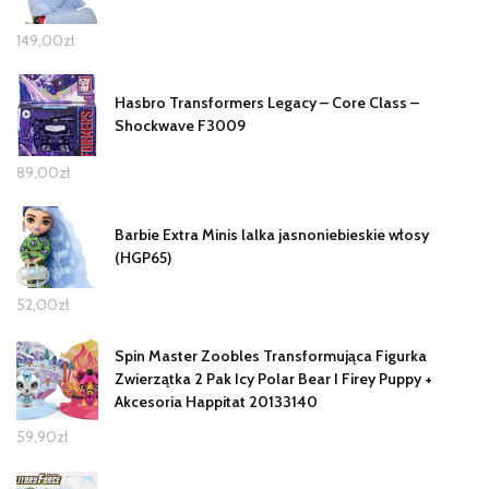
149,00
zł
Hasbro Transformers Legacy – Core Class –
Shockwave F3009
89,00
zł
Barbie Extra Minis lalka jasnoniebieskie włosy
(HGP65)
52,00
zł
Spin Master Zoobles Transformująca Figurka
Zwierzątka 2 Pak Icy Polar Bear I Firey Puppy +
Akcesoria Happitat 20133140
59,90
zł