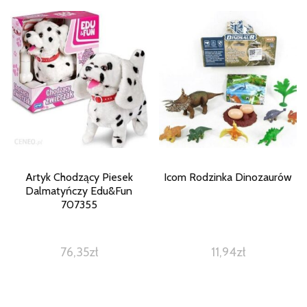
Artyk Chodzący Piesek
Icom Rodzinka Dinozaurów
Dalmatyńczy Edu&Fun
707355
76,35
zł
11,94
zł