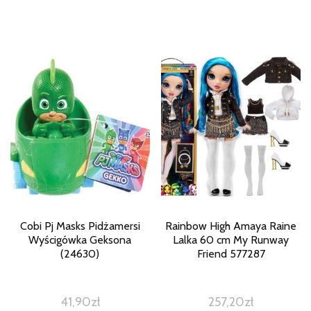
Cobi Pj Masks Pidżamersi
Rainbow High Amaya Raine
Wyścigówka Geksona
Lalka 60 cm My Runway
(24630)
Friend 577287
41,90
zł
257,20
zł