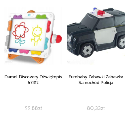
Dumel Discovery Dźwiękopis
Eurobaby Zabawki Zabawka
67312
Samochód Policja
99,88
zł
80,33
zł