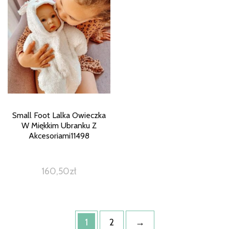
Small Foot Lalka Owieczka
W Miękkim Ubranku Z
Akcesoriami11498
160,50
zł
1
2
→