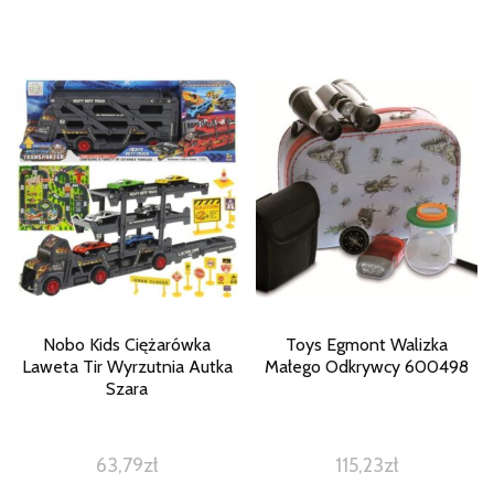
Nobo Kids Ciężarówka
Toys Egmont Walizka
Laweta Tir Wyrzutnia Autka
Małego Odkrywcy 600498
Szara
63,79
zł
115,23
zł