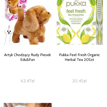
Artyk Chodzący Rudy Piesek
Pukka Feel Fresh Organic
Edu&Fun
Herbal Tea 20Szt
63,47
zł
20,45
zł