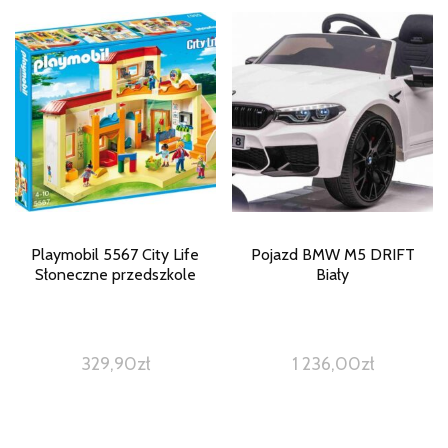
Playmobil 5567 City Life
Pojazd BMW M5 DRIFT
Słoneczne przedszkole
Biały
329,90
zł
1 236,00
zł