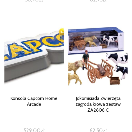
Konsola Capcom Home
Jokomisiada Zwierzęta
Arcade
zagroda krowa zestaw
ZA2606 C
529,00
zł
62,50
zł