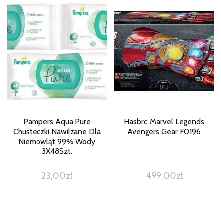
Pampers Aqua Pure
Hasbro Marvel Legends
Chusteczki Nawilżane Dla
Avengers Gear F0196
Niemowląt 99% Wody
3X48Szt.
23,00
zł
499,00
zł