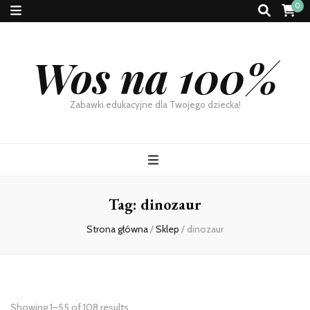
0
Wos na 100%
Zabawki edukacyjne dla Twojego dziecka!
Tag:
dinozaur
Strona główna
/
Sklep
/
dinozaur
Showing 1–55 of 108 results