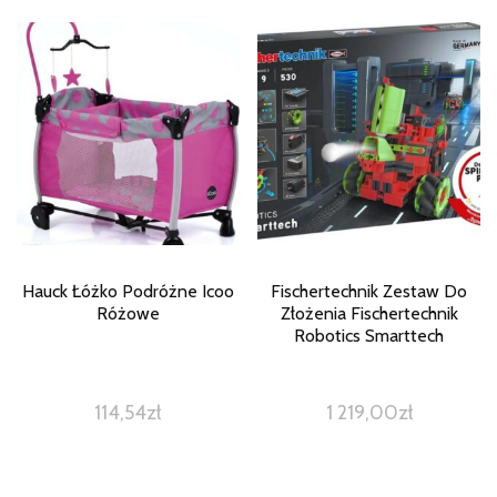
Hauck Łóżko Podróżne Icoo
Fischertechnik Zestaw Do
Różowe
Złożenia Fischertechnik
Robotics Smarttech
114,54
zł
1 219,00
zł