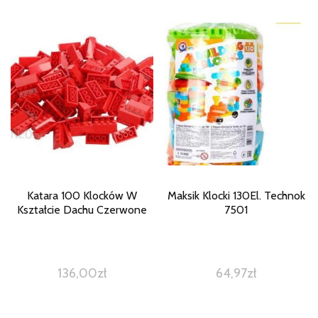
Katara 100 Klocków W
Maksik Klocki 130El. Technok
Kształcie Dachu Czerwone
7501
136,00
zł
64,97
zł