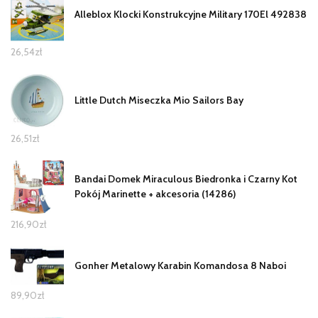
Alleblox Klocki Konstrukcyjne Military 170El 492838
26,54
zł
Little Dutch Miseczka Mio Sailors Bay
26,51
zł
Bandai Domek Miraculous Biedronka i Czarny Kot
Pokój Marinette + akcesoria (14286)
216,90
zł
Gonher Metalowy Karabin Komandosa 8 Naboi
89,90
zł