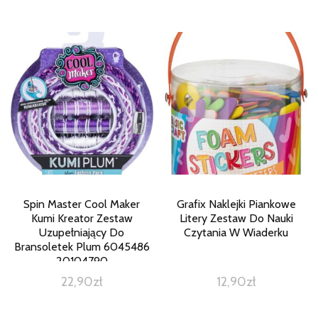
Spin Master Cool Maker
Grafix Naklejki Piankowe
Kumi Kreator Zestaw
Litery Zestaw Do Nauki
Uzupełniający Do
Czytania W Wiaderku
Bransoletek Plum 6045486
20104790
22,90
zł
12,90
zł