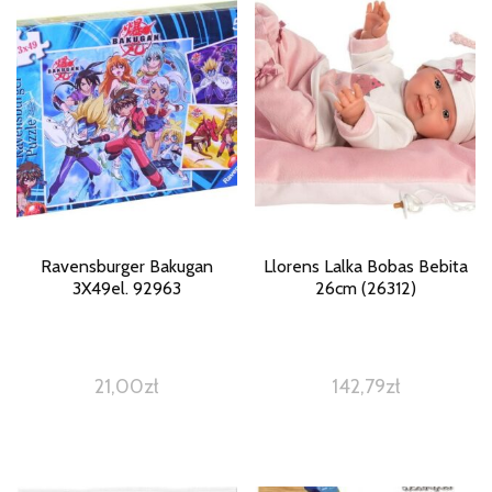
Ravensburger Bakugan
Llorens Lalka Bobas Bebita
3X49el. 92963
26cm (26312)
21,00
zł
142,79
zł