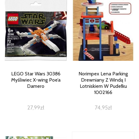
LEGO Star Wars 30386
Norimpex Lena Parking
Myśliwiec X-wing Poe’a
Drewniany Z Windą I
Damero
Lotniskiem W Pudełku
1002166
27,99
zł
74,95
zł