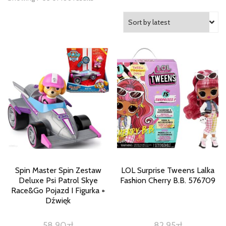
Spin Master Spin Zestaw
LOL Surprise Tweens Lalka
Deluxe Psi Patrol Skye
Fashion Cherry B.B. 576709
Race&Go Pojazd I Figurka +
Dźwięk
58,90
zł
82,95
zł