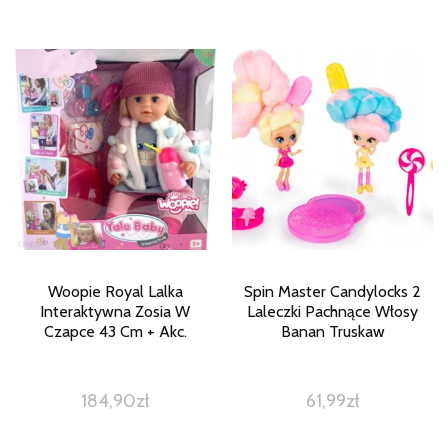
Woopie Royal Lalka
Spin Master Candylocks 2
Interaktywna Zosia W
Laleczki Pachnące Włosy
Czapce 43 Cm + Akc.
Banan Truskaw
184,90
zł
61,99
zł