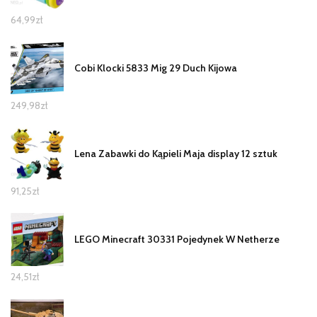
64,99
zł
Cobi Klocki 5833 Mig 29 Duch Kijowa
249,98
zł
Lena Zabawki do Kąpieli Maja display 12 sztuk
91,25
zł
LEGO Minecraft 30331 Pojedynek W Netherze
24,51
zł