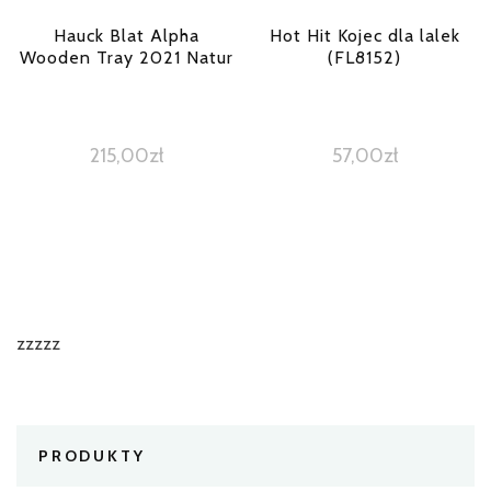
Hauck Blat Alpha
Hot Hit Kojec dla lalek
Wooden Tray 2021 Natur
(FL8152)
215,00
zł
57,00
zł
zzzzz
PRODUKTY