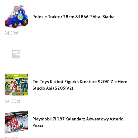
Polesie Traktor 28cm 84866 P Altaj Siatka
24,59
zł
Tm Toys Klikbot Figurka Kreature S2051 Zie Hero
Studio Ani (S2051V2)
64,00
zł
Playmobil 71087 Kalendarz Adwentowy Asterix
Piraci