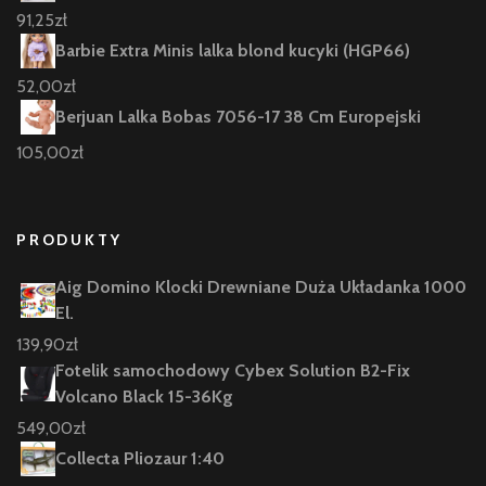
91,25
zł
Barbie Extra Minis lalka blond kucyki (HGP66)
52,00
zł
Berjuan Lalka Bobas 7056-17 38 Cm Europejski
105,00
zł
PRODUKTY
Aig Domino Klocki Drewniane Duża Układanka 1000
El.
139,90
zł
Fotelik samochodowy Cybex Solution B2-Fix
Volcano Black 15-36Kg
549,00
zł
Collecta Pliozaur 1:40