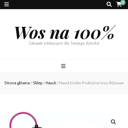
0
Wos na 100%
Zabawki edukacyjne dla Twojego dziecka!
Strona główna
/
Sklep
/
Hauck
/
Hauck Łóżko Podróżne Icoo Różowe