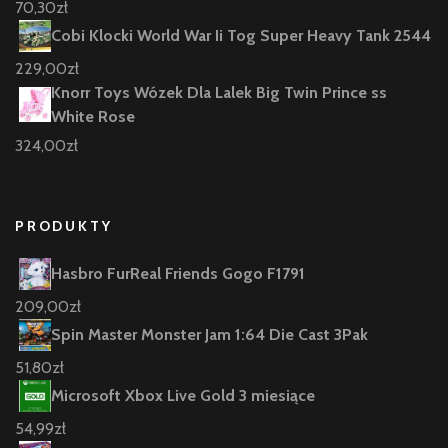
70,30
zł
Cobi Klocki World War Ii Tog Super Heavy Tank 2544
229,00
zł
Knorr Toys Wózek Dla Lalek Big Twin Prince ss
White Rose
324,00
zł
PRODUKTY
Hasbro FurReal Friends Gogo F1791
209,00
zł
Spin Master Monster Jam 1:64 Die Cast 3Pak
51,80
zł
Microsoft Xbox Live Gold 3 miesiące
54,99
zł