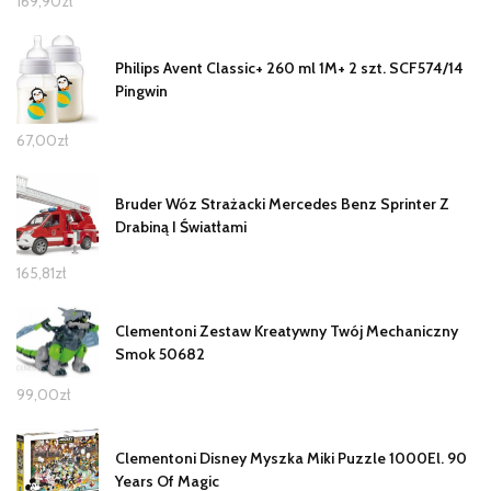
169,90
zł
Philips Avent Classic+ 260 ml 1M+ 2 szt. SCF574/14
Pingwin
67,00
zł
Bruder Wóz Strażacki Mercedes Benz Sprinter Z
Drabiną I Światłami
165,81
zł
Clementoni Zestaw Kreatywny Twój Mechaniczny
Smok 50682
99,00
zł
Clementoni Disney Myszka Miki Puzzle 1000El. 90
Years Of Magic