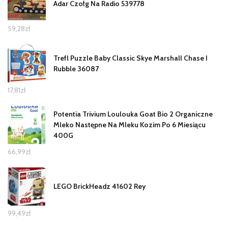
Adar Czołg Na Radio 539778
59,28
zł
Trefl Puzzle Baby Classic Skye Marshall Chase I
Rubble 36087
17,81
zł
Potentia Trivium Loulouka Goat Bio 2 Organiczne
Mleko Następne Na Mleku Kozim Po 6 Miesiącu
400G
66,99
zł
LEGO BrickHeadz 41602 Rey
99,49
zł