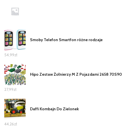
Smoby Telefon Smartfon różne rodzaje
54,99
zł
Hipo Zestaw Żołnierzy M Z Pojazdami 2658 70S90
27,99
zł
Daffi Kombajn Do Zielonek
44,26
zł