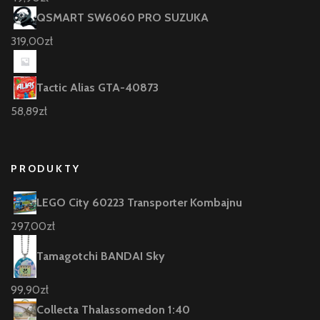
QSMART SW6060 PRO SUZUKA
319,00
zł
Tactic Alias GTA-40873
58,89
zł
PRODUKTY
LEGO City 60223 Transporter Kombajnu
297,00
zł
Tamagotchi BANDAI Sky
99,90
zł
Collecta Thalassomedon 1:40