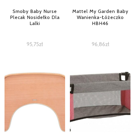
Smoby Baby Nurse
Mattel My Garden Baby
Plecak Nosidełko Dla
Wanienka-Łóżeczko
Lalki
HBH46
95,75
zł
96,86
zł