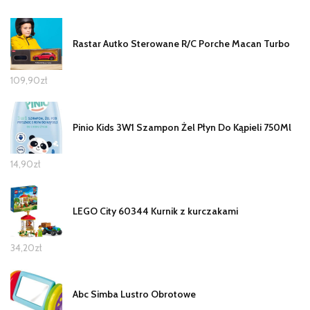
Rastar Autko Sterowane R/C Porche Macan Turbo
109,90
zł
Pinio Kids 3W1 Szampon Żel Płyn Do Kąpieli 750Ml
14,90
zł
LEGO City 60344 Kurnik z kurczakami
34,20
zł
Abc Simba Lustro Obrotowe