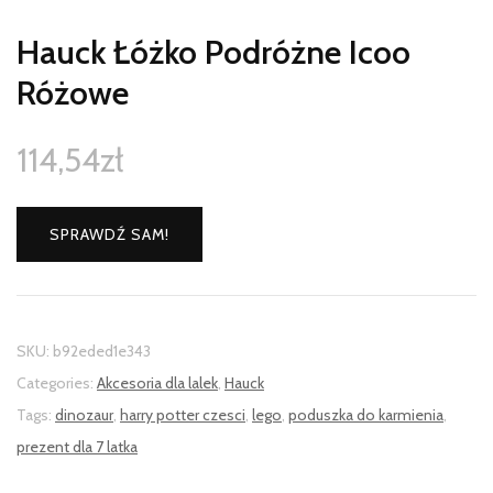
Hauck Łóżko Podróżne Icoo
Różowe
114,54
zł
SPRAWDŹ SAM!
SKU:
b92eded1e343
Categories:
Akcesoria dla lalek
,
Hauck
Tags:
dinozaur
,
harry potter czesci
,
lego
,
poduszka do karmienia
,
prezent dla 7 latka