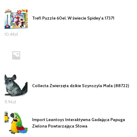
Trefl Puzzle 60el. W świecie Spidey'a 17371
10,48
zł
Collecta Zwierzęta dzikie Szynszyla Mała (88722)
11,96
zł
Import Leantoys Interaktywna Gadająca Papuga
Zielona Powtarzająca Słowa