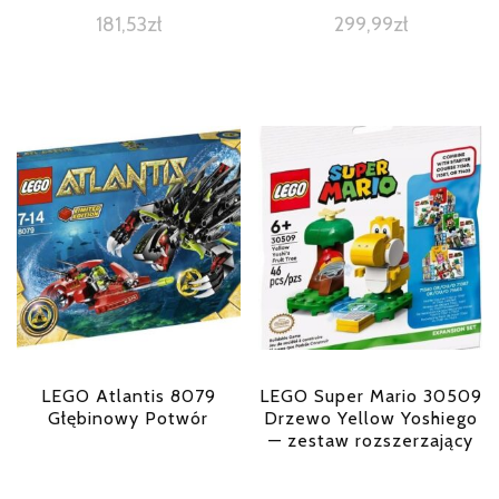
181,53
zł
299,99
zł
LEGO Atlantis 8079
LEGO Super Mario 30509
Głębinowy Potwór
Drzewo Yellow Yoshiego
— zestaw rozszerzający