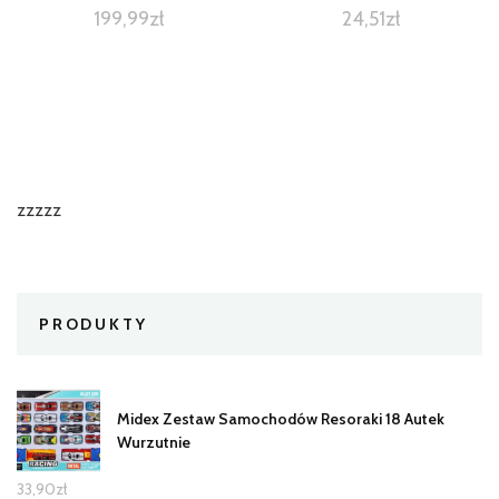
199,99
zł
24,51
zł
zzzzz
PRODUKTY
Midex Zestaw Samochodów Resoraki 18 Autek
Wurzutnie
33,90
zł