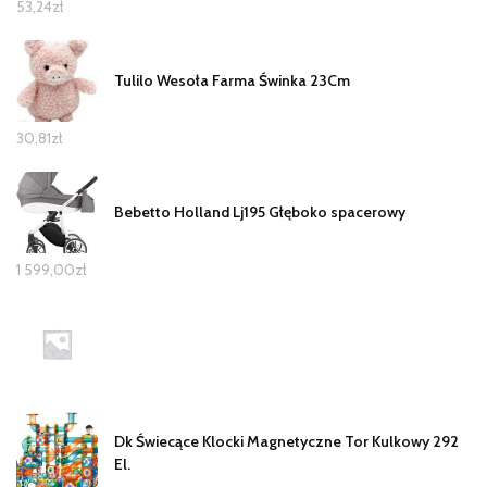
53,24
zł
Tulilo Wesoła Farma Świnka 23Cm
30,81
zł
Bebetto Holland Lj195 Głęboko spacerowy
1 599,00
zł
Dk Świecące Klocki Magnetyczne Tor Kulkowy 292
El.