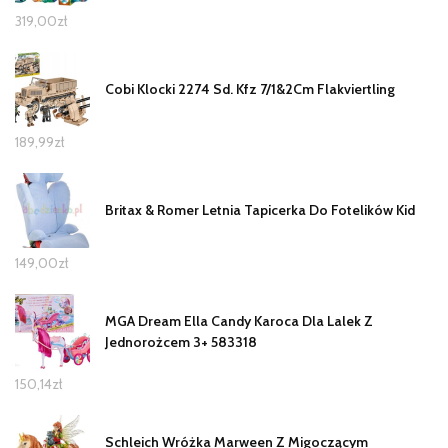
319,00
zł
Cobi Klocki 2274 Sd. Kfz 7/1&2Cm Flakviertling
189,99
zł
Britax & Romer Letnia Tapicerka Do Fotelików Kid
149,00
zł
MGA Dream Ella Candy Karoca Dla Lalek Z
Jednorożcem 3+ 583318
150,14
zł
Schleich Wróżka Marween Z Migoczącym