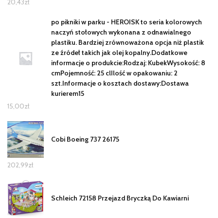
20,43
zł
po pikniki w parku - HEROISK to seria kolorowych
naczyń stołowych wykonana z odnawialnego
plastiku. Bardziej zrównoważona opcja niż plastik
ze źródeł takich jak olej kopalny.Dodatkowe
informacje o produkcie:Rodzaj: KubekWysokość: 8
cmPojemność: 25 clIlość w opakowaniu: 2
szt.Informacje o kosztach dostawy:Dostawa
kurierem15
15,00
zł
Cobi Boeing 737 26175
202,99
zł
Schleich 72158 Przejazd Bryczką Do Kawiarni