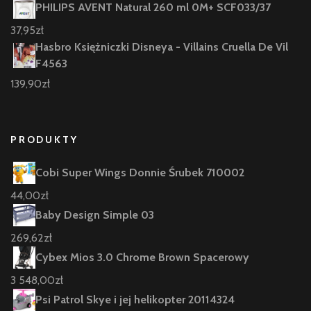
PHILIPS AVENT Natural 260 ml 0M+ SCF033/37
37,95
zł
Hasbro Księżniczki Disneya - Villains Cruella De Vil
F4563
139,90
zł
PRODUKTY
Cobi Super Wings Donnie Śrubek 710002
44,00
zł
Baby Design Simple 03
269,62
zł
Cybex Mios 3.0 Chrome Brown Spacerowy
3 548,00
zł
Psi Patrol Skye i jej helikopter 20114324