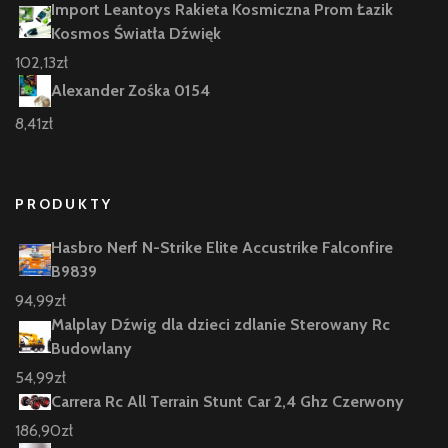
Import Leantoys Rakieta Kosmiczna Prom Łazik
Kosmos Światła Dźwięk
102,13
zł
Alexander Zośka 0154
8,41
zł
PRODUKTY
Hasbro Nerf N-Strike Elite Accustrike Falconfire
B9839
94,99
zł
Malplay Dźwig dla dzieci zdlanie Sterowany Rc
Budowlany
54,99
zł
Carrera Rc All Terrain Stunt Car 2,4 Ghz Czerwony
186,90
zł