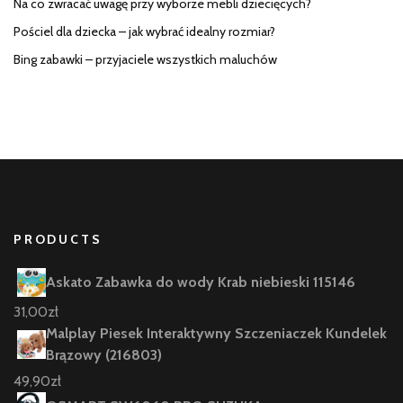
Na co zwracać uwagę przy wyborze mebli dziecięcych?
Pościel dla dziecka – jak wybrać idealny rozmiar?
Bing zabawki – przyjaciele wszystkich maluchów
PRODUCTS
Askato Zabawka do wody Krab niebieski 115146
31,00
zł
Malplay Piesek Interaktywny Szczeniaczek Kundelek
Brązowy (216803)
49,90
zł