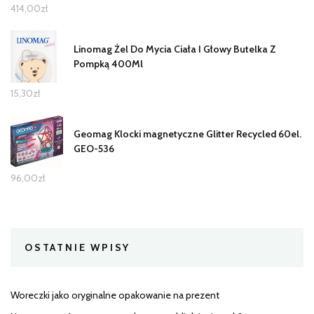
414,00
zł
Linomag Żel Do Mycia Ciała I Głowy Butelka Z
Pompką 400Ml
15,30
zł
Geomag Klocki magnetyczne Glitter Recycled 60el.
GEO-536
96,00
zł
OSTATNIE WPISY
Woreczki jako oryginalne opakowanie na prezent