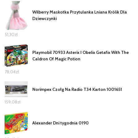
Wilberry Maskotka Przytulanka Lniana Królik Dla
Dziewczynki
51,30
zł
Playmobil 70933 Asterix I Obelix Getafix With The
Caldron Of Magic Potion
78,04
zł
Norimpex Czołg Na Radio T34 Karton 1001651
159,08
zł
Alexander Dni tygodnia 0190