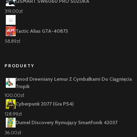
QSMART SW6060 PRO SUZUKA
319,00
zł
Tactic Alias GTA-40873
58,89
zł
PRODUKTY
Janod Drewniany Lemur Z Cymbałkami Do Ciągnięcia
Tropik
100,00
zł
Cyberpunk 2077 (Gra PS4)
128,99
zł
Dumel Discovery Rymujący Smartfonik 42037
36,00
zł