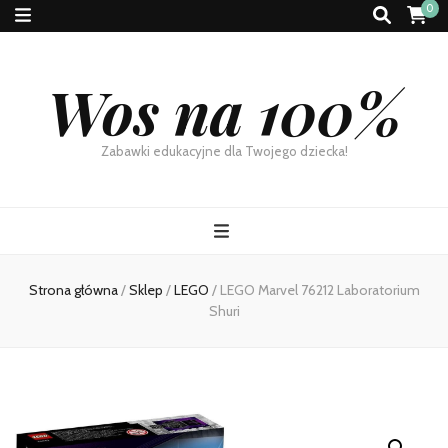
0
Wos na 100%
Zabawki edukacyjne dla Twojego dziecka!
Strona główna
/
Sklep
/
LEGO
/
LEGO Marvel 76212 Laboratorium
Shuri