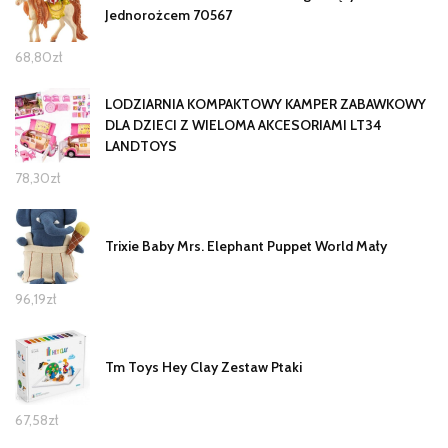
Jednorożcem 70567
68,80
zł
LODZIARNIA KOMPAKTOWY KAMPER ZABAWKOWY
DLA DZIECI Z WIELOMA AKCESORIAMI LT34
LANDTOYS
78,30
zł
Trixie Baby Mrs. Elephant Puppet World Mały
96,19
zł
Tm Toys Hey Clay Zestaw Ptaki
67,58
zł