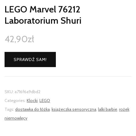
LEGO Marvel 76212
Laboratorium Shuri
42,90
zł
SPRAWDŹ SAM!
SKU:
a716f6a9dbd2
Categories:
Klocki
,
LEGO
Tags:
dostawka do łóżka
,
książeczka sensoryczna
,
lalki barbie
,
rożek
niemowlęcy