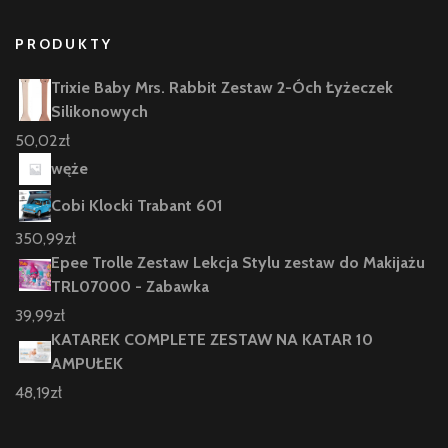
PRODUKTY
Trixie Baby Mrs. Rabbit Zestaw 2-Óch Łyżeczek
Silikonowych
50,02
zł
węże
Cobi Klocki Trabant 601
350,99
zł
Epee Trolle Zestaw Lekcja Stylu zestaw do Makijażu
TRL07000 - Zabawka
39,99
zł
KATAREK COMPLETE ZESTAW NA KATAR 10
AMPUŁEK
48,19
zł