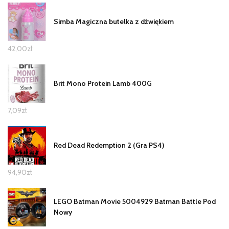
Simba Magiczna butelka z dźwiękiem
42,00
zł
Brit Mono Protein Lamb 400G
7,09
zł
Red Dead Redemption 2 (Gra PS4)
94,90
zł
LEGO Batman Movie 5004929 Batman Battle Pod
Nowy