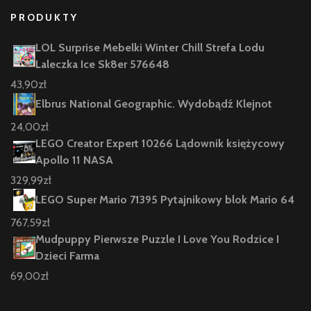
PRODUKTY
LOL Surprise Mebelki Winter Chill Strefa Lodu
Laleczka Ice Sk8er 576648
43,90
zł
Elbrus National Geographic. Wydobądź Klejnot
24,00
zł
LEGO Creator Expert 10266 Lądownik księżycowy
Apollo 11 NASA
329,99
zł
LEGO Super Mario 71395 Pytajnikowy blok Mario 64
767,59
zł
Mudpuppy Pierwsze Puzzle I Love You Rodzice I
Dzieci Farma
69,00
zł