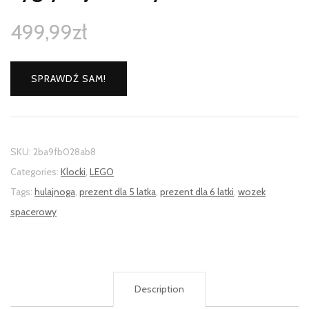
499,99
zł
SPRAWDŹ SAM!
SKU:
2ba9fb028ab8
Categories:
Klocki
,
LEGO
Tags:
hulajnoga
,
prezent dla 5 latka
,
prezent dla 6 latki
,
wozek
spacerowy
Description