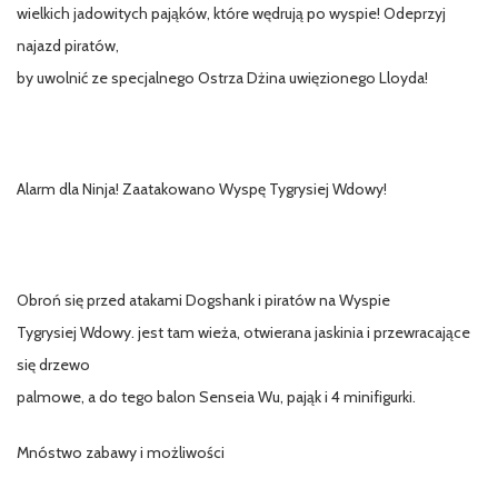
wielkich jadowitych pająków, które wędrują po wyspie! Odeprzyj
najazd piratów,
by uwolnić ze specjalnego Ostrza Dżina uwięzionego Lloyda!
Alarm dla Ninja! Zaatakowano Wyspę Tygrysiej Wdowy!
Obroń się przed atakami Dogshank i piratów na Wyspie
Tygrysiej Wdowy. jest tam wieża, otwierana jaskinia i przewracające
się drzewo
palmowe, a do tego balon Senseia Wu, pająk i 4 minifigurki.
Mnóstwo zabawy i możliwości