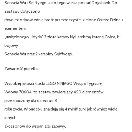
Senseia Wu i Sqiffyego, a do tego wielką postać Dogshank. Do
zestawu dołączono
również odpowiednią broń: przezroczyste, zielone Ostrze Dżina z
elementem
„uwięzionego Lloyda”, 2 złote katany Nyi, srebrną katanę Colea, kij
bojowy
Senseia Wu oraz 2 karabiny Sqiffyego.
Zawartość pudełka
Wysokiej jakości klocki LEGO NINJAGO Wyspa Tygrysiej
Wdowy 70604, to zestaw zawierający 450 elementów
przeznaczony dla dzieci od 8
roku życia. W pudełku znajdują się 4 minifigurki jak również wiele
innych
akcesoriów do wspaniałej zabawy.