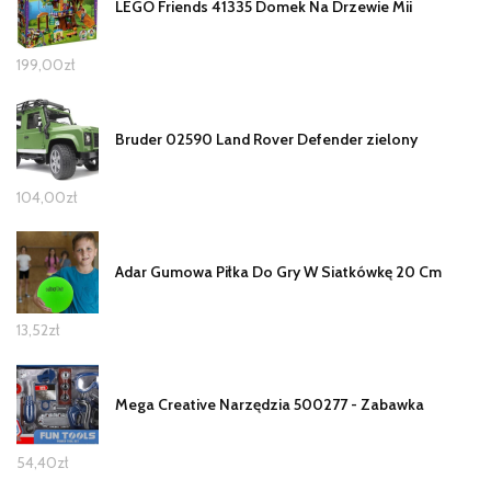
LEGO Friends 41335 Domek Na Drzewie Mii
199,00
zł
Bruder 02590 Land Rover Defender zielony
104,00
zł
Adar Gumowa Piłka Do Gry W Siatkówkę 20 Cm
13,52
zł
Mega Creative Narzędzia 500277 - Zabawka
54,40
zł