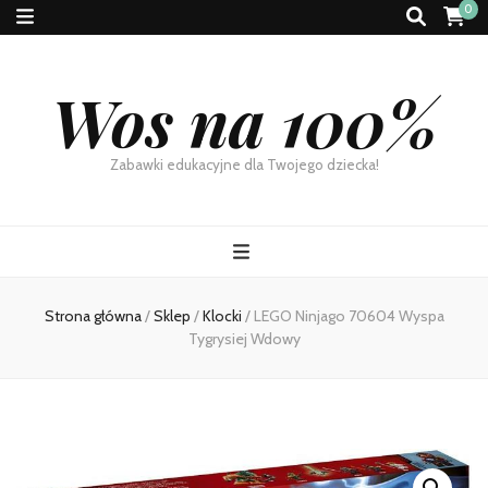
0
Wos na 100%
Zabawki edukacyjne dla Twojego dziecka!
Strona główna
/
Sklep
/
Klocki
/
LEGO Ninjago 70604 Wyspa
Tygrysiej Wdowy