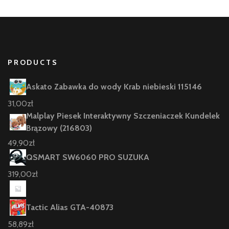
PRODUCTS
Askato Zabawka do wody Krab niebieski 115146
31,00
zł
Malplay Piesek Interaktywny Szczeniaczek Kundelek
Brązowy (216803)
49,90
zł
QSMART SW6060 PRO SUZUKA
319,00
zł
Tactic Alias GTA-40873
58,89
zł