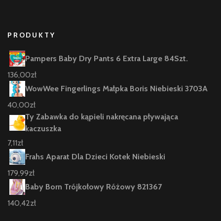
PRODUKTY
Pampers Baby Dry Pants 6 Extra Large 84Szt.
136,00
zł
WowWee Fingerlings Małpka Boris Niebieski 3703A
40,00
zł
Ty Zabawka do kąpieli nakręcana pływająca
kaczuszka
7,11
zł
Frahs Aparat Dla Dzieci Kotek Niebieski
179,99
zł
Baby Born Trójkołowy Różowy 821367
140,42
zł