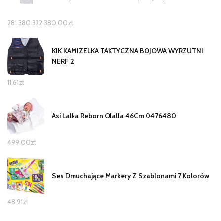
281 380 322 380,00
zł
KIK KAMIZELKA TAKTYCZNA BOJOWA WYRZUTNI
NERF 2
11,61
zł
Asi Lalka Reborn Olalla 46Cm 0476480
499,00
zł
Ses Dmuchające Markery Z Szablonami 7 Kolorów
48,91
zł