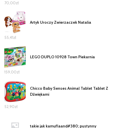
70,00
zł
Artyk Uroczy Zwierzaczek Natalia
55,41
zł
LEGO DUPLO 10928 Town Piekarnia
159,00
zł
Chicco Baby Senses Animal Tablet Tablet Z
Dźwiękami
52,90
zł
takie jak kamuflaand#380; pustynny