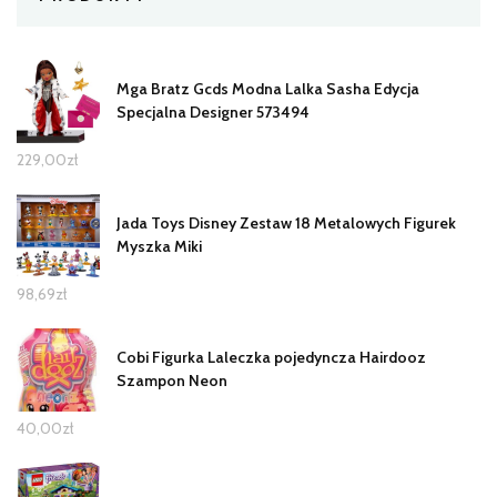
Mga Bratz Gcds Modna Lalka Sasha Edycja
Specjalna Designer 573494
229,00
zł
Jada Toys Disney Zestaw 18 Metalowych Figurek
Myszka Miki
98,69
zł
Cobi Figurka Laleczka pojedyncza Hairdooz
Szampon Neon
40,00
zł