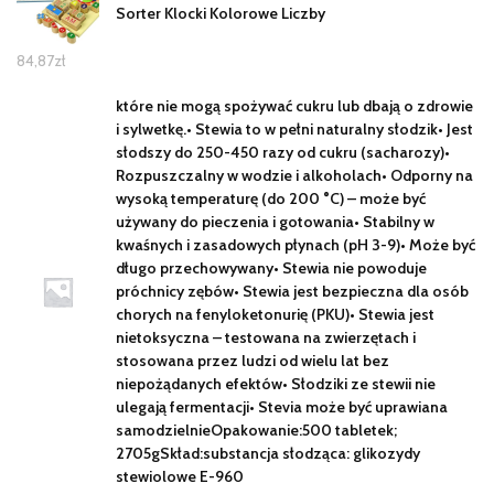
Sorter Klocki Kolorowe Liczby
84,87
zł
które nie mogą spożywać cukru lub dbają o zdrowie
i sylwetkę.• Stewia to w pełni naturalny słodzik• Jest
słodszy do 250-450 razy od cukru (sacharozy)•
Rozpuszczalny w wodzie i alkoholach• Odporny na
wysoką temperaturę (do 200 °C) – może być
używany do pieczenia i gotowania• Stabilny w
kwaśnych i zasadowych płynach (pH 3-9)• Może być
długo przechowywany• Stewia nie powoduje
próchnicy zębów• Stewia jest bezpieczna dla osób
chorych na fenyloketonurię (PKU)• Stewia jest
nietoksyczna – testowana na zwierzętach i
stosowana przez ludzi od wielu lat bez
niepożądanych efektów• Słodziki ze stewii nie
ulegają fermentacji• Stevia może być uprawiana
samodzielnieOpakowanie:500 tabletek;
2705gSkład:substancja słodząca: glikozydy
stewiolowe E-960