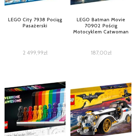
LEGO City 7938 Pociąg
LEGO Batman Movie
Pasażerski
70902 Pościg
Motocyklem Catwoman
2 499,99
zł
187,00
zł