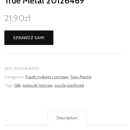
True Metal 20126469
21,90
zł
SPRAWDŹ SAM!
SKU:
905158c83421
Categories:
Figurki makiety i zestawy
,
Spin Master
Tags:
lalki
,
pieluszki tetrowe
,
puzzle piankowe
Description