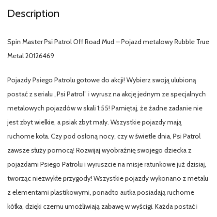
Description
Spin Master Psi Patrol Off Road Mud – Pojazd metalowy Rubble True
Metal 20126469
Pojazdy Psiego Patrolu gotowe do akcji! Wybierz swoją ulubioną
postać z serialu „Psi Patrol” i wyrusz na akcję jednym ze specjalnych
metalowych pojazdów w skali 1:55! Pamiętaj, że żadne zadanie nie
jest zbyt wielkie, a psiak zbyt mały. Wszystkie pojazdy mają
ruchome koła. Czy pod osłoną nocy, czy w świetle dnia, Psi Patrol
zawsze służy pomocą! Rozwijaj wyobraźnię swojego dziecka z
pojazdami Psiego Patrolu i wyruszcie na misje ratunkowe już dzisiaj,
tworząc niezwykłe przygody! Wszystkie pojazdy wykonano z metalu
z elementami plastikowymi, ponadto autka posiadają ruchome
kółka, dzięki czemu umożliwiają zabawę w wyścigi. Każda postać i