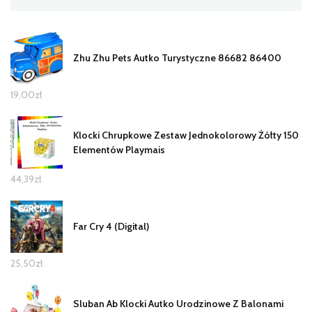
Zhu Zhu Pets Autko Turystyczne 86682 86400
19,00
zł
Klocki Chrupkowe Zestaw Jednokolorowy Żółty 150
Elementów Playmais
44,39
zł
Far Cry 4 (Digital)
25,50
zł
Sluban Ab Klocki Autko Urodzinowe Z Balonami