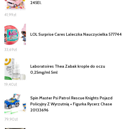
245El.
41,99
zł
LOL Surprise Cares Laleczka Nauczycielka 577744
33,69
zł
Laboratoires Thea Zabak krople do oczu
0,25mg/ml 5ml
19,40
zł
Spin Master Psi Patrol Rescue Knights Pojazd
Policyjny Z Wyrzutnią + Figurka Rycerz Chase
20133696
79,90
zł