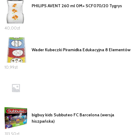
PHILIPS AVENT 260 ml 0M+ SCF070/20 Tygrys
40,00
zł
Wader Kubeczki Piramidka Edukacyjna 8 Elementów
10,99
zł
bigbuy kids Subbuteo FC Barcelona (wersja
hiszpańska)
313,50
zł