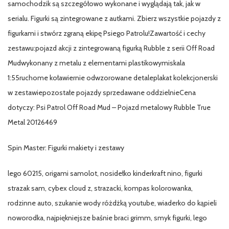
samochodzik są szczegółowo wykonane i wyglądają tak, jak w
serialu. Figurki są zintegrowane z autkami. Zbierz wszystkie pojazdy z
figurkami i stwórz zgraną ekipę Psiego Patrolu!Zawartość i cechy
zestawu:pojazd akcji z zintegrowaną figurką Rubble z serii Off Road
Mudwykonany z metalu z elementami plastikowymiskala
1:55ruchome koławiernie odwzorowane detaleplakat kolekcjonerski
w zestawiepozostałe pojazdy sprzedawane oddzielnieCena
dotyczy: Psi Patrol Off Road Mud – Pojazd metalowy Rubble True
Metal 20126469
Spin Master: Figurki makiety i zestawy
lego 60215, origami samolot, nosidełko kinderkraft nino, figurki
strazak sam, cybex cloud z, strazacki, kompas kolorowanka,
rodzinne auto, szukanie wody różdżką youtube, wiaderko do kąpieli
noworodka, najpiękniejsze baśnie braci grimm, smyk figurki, lego