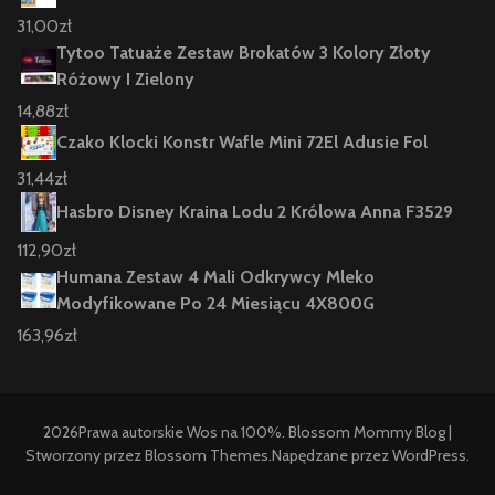
31,00
zł
Tytoo Tatuaże Zestaw Brokatów 3 Kolory Złoty
Różowy I Zielony
14,88
zł
Czako Klocki Konstr Wafle Mini 72El Adusie Fol
31,44
zł
Hasbro Disney Kraina Lodu 2 Królowa Anna F3529
112,90
zł
Humana Zestaw 4 Mali Odkrywcy Mleko
Modyfikowane Po 24 Miesiącu 4X800G
163,96
zł
2026Prawa autorskie
Wos na 100%
.
Blossom Mommy Blog |
Stworzony przez
Blossom Themes
.Napędzane przez
WordPress
.