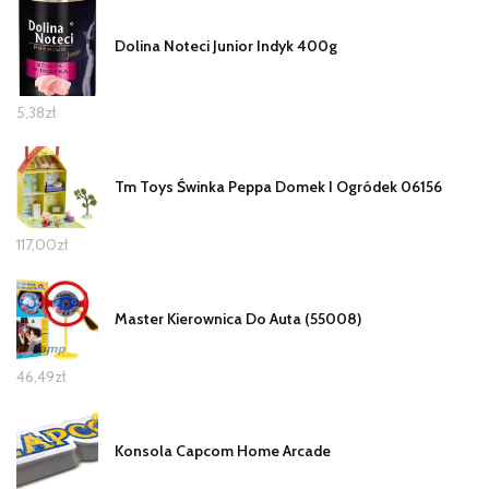
Dolina Noteci Junior Indyk 400g
5,38
zł
Tm Toys Świnka Peppa Domek I Ogródek 06156
117,00
zł
Master Kierownica Do Auta (55008)
46,49
zł
Konsola Capcom Home Arcade