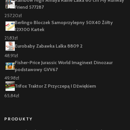
Rainbow High Amaya Raine Lalka 60 cm My Runway
Friend 577287
257,20
zł
Berlingo Bloczek Samoprzylepny 50X40 Żółty
12X100 Kartek
21,83
zł
Eurobaby Zabawka Lalka 8809 2
48,91
zł
Fisher-Price Jurassic World Imaginext Dinozaur
podstawowy GVV67
49,98
zł
Trifox Traktor Z Przyczepą I Dźwiękiem
65,84
zł
PRODUKTY