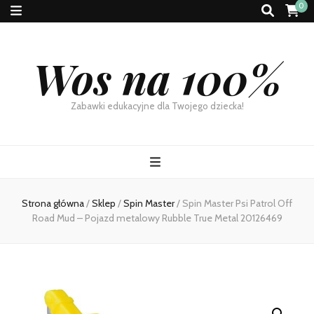
0
Wos na 100%
Zabawki edukacyjne dla Twojego dziecka!
Strona główna
/
Sklep
/
Spin Master
/
Spin Master Psi Patrol Off
Road Mud – Pojazd metalowy Rubble True Metal 20126469