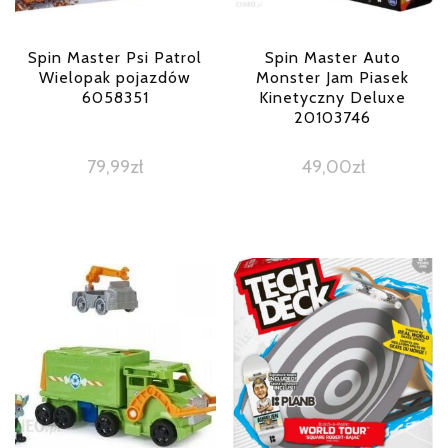
Spin Master Psi Patrol
Spin Master Auto
Wielopak pojazdów
Monster Jam Piasek
6058351
Kinetyczny Deluxe
20103746
79,99
zł
49,00
zł