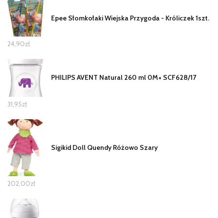
Epee Słomkołaki Wiejska Przygoda - Króliczek 1szt.
24,90
zł
PHILIPS AVENT Natural 260 ml 0M+ SCF628/17
31,95
zł
Sigikid Doll Quendy Różowo Szary
202,00
zł