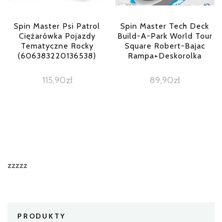
Spin Master Psi Patrol
Spin Master Tech Deck
Ciężarówka Pojazdy
Build-A-Park World Tour
Tematyczne Rocky
Square Robert-Bajac
(606383220136538)
Rampa+Deskorolka
115,90
zł
89,90
zł
zzzzz
PRODUKTY