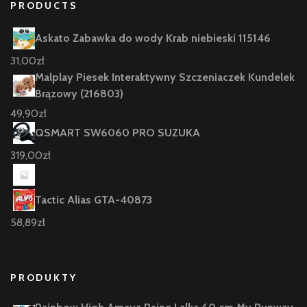
PRODUCTS
Askato Zabawka do wody Krab niebieski 115146
31,00
zł
Malplay Piesek Interaktywny Szczeniaczek Kundelek
Brązowy (216803)
49,90
zł
QSMART SW6060 PRO SUZUKA
319,00
zł
Tactic Alias GTA-40873
58,89
zł
PRODUKTY