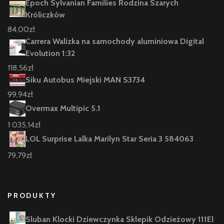
Epoch Sylvanian Families Rodzina Szarych
Króliczków
84,00
zł
Carrera Walizka na samochody aluminiowa Digital
Evolution 1:32
118,56
zł
Siku Autobus Miejski MAN S3734
99,94
zł
Overmax Multipic 5.1
1 035,14
zł
LOL Surprise Lalka Marilyn Star Seria 3 584063
79,79
zł
PRODUKTY
Sluban Klocki Dziewczynka Sklepik Odzieżowy 111El