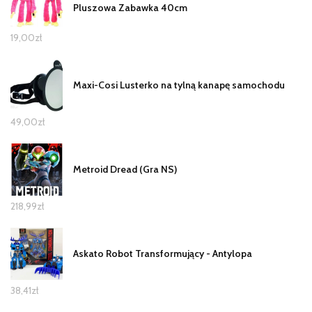
Pluszowa Zabawka 40cm
19,00
zł
Maxi-Cosi Lusterko na tylną kanapę samochodu
49,00
zł
Metroid Dread (Gra NS)
218,99
zł
Askato Robot Transformujący - Antylopa
38,41
zł