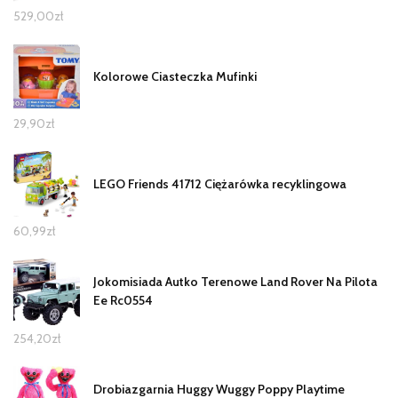
529,00
zł
Kolorowe Ciasteczka Mufinki
29,90
zł
LEGO Friends 41712 Ciężarówka recyklingowa
60,99
zł
Jokomisiada Autko Terenowe Land Rover Na Pilota
Ee Rc0554
254,20
zł
Drobiazgarnia Huggy Wuggy Poppy Playtime