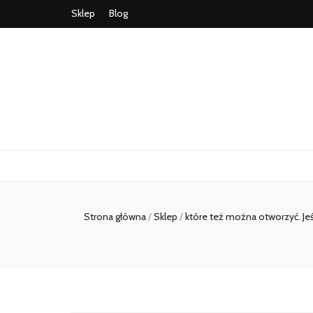
Sklep
Blog
Strona główna
/
Sklep
/
które też można otworzyć. J