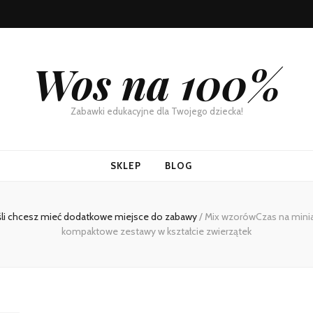
Wos na 100%
Zabawki edukacyjne dla Twojego dziecka!
SKLEP
BLOG
eśli chcesz mieć dodatkowe miejsce do zabawy
/
Mix wzorówCzas na minia
kompaktowe zestawy w kształcie zwierzątek