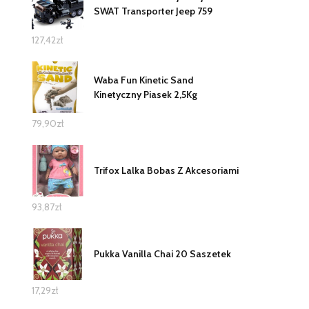
SWAT Transporter Jeep 759
127,42
zł
Waba Fun Kinetic Sand
Kinetyczny Piasek 2,5Kg
79,90
zł
Trifox Lalka Bobas Z Akcesoriami
93,87
zł
Pukka Vanilla Chai 20 Saszetek
17,29
zł