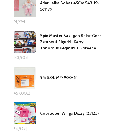
Adar Lalka Bobas 45Cm 543119-
561199
91,22
zł
Spin Master Bakugan Baku-Gear
Zestaw 4 Figurki I Karty
Tretorous Pegatrix X Goreene
143,90
zł
9% 5.0L MF-900-5"
457,00
zł
Cobi Super Wings Dizzy (25123)
34,99
zł