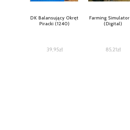
DK Balansujący Okręt
Farming Simulator
Piracki (1240)
(Digital)
39,95
zł
85,21
zł