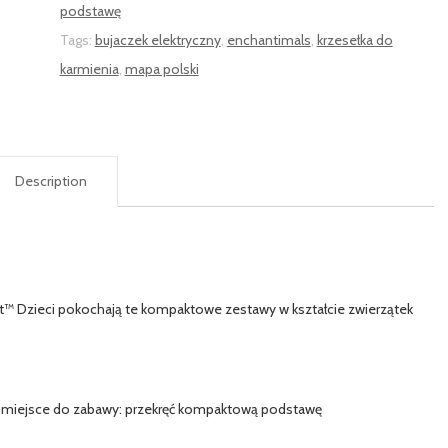
podstawę
Tags:
bujaczek elektryczny
,
enchantimals
,
krzesełka do
karmienia
,
mapa polski
Description
t™ Dzieci pokochają te kompaktowe zestawy w kształcie zwierzątek
e miejsce do zabawy: przekręć kompaktową podstawę