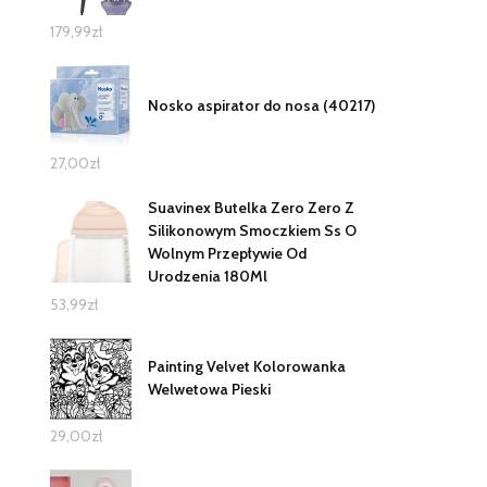
179,99
zł
Nosko aspirator do nosa (40217)
27,00
zł
Suavinex Butelka Zero Zero Z
Silikonowym Smoczkiem Ss O
Wolnym Przepływie Od
Urodzenia 180Ml
53,99
zł
Painting Velvet Kolorowanka
Welwetowa Pieski
29,00
zł