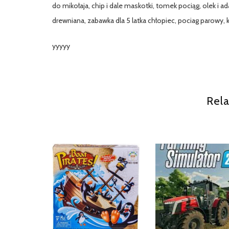
do mikołaja, chip i dale maskotki, tomek pociąg, olek i a
drewniana, zabawka dla 5 latka chłopiec, pociag parowy, 
yyyyy
Rela