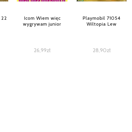
 22
Icom Wiem więc
Playmobil 71054
wygrywam junior
Wiltopia Lew
26,99
zł
28,90
zł