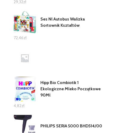
29,32
zł
Ses Nl Autobus Walizka
Sortownik Kształtów
72,46
zł
Hipp Bio Combiotik 1
Ekologiczne Mleko Początkowe
90Ml
4,82
zł
PHILIPS SERIA 5000 BHD514/00