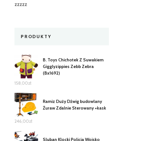
zzzzz
PRODUKTY
B. Toys Chichotek Z Suwakiem
Gigglyzippies Zebb Zebra
(Bx1692)
158,00
zł
Ramiz Duży Dźwig budowlany
Żuraw Zdalnie Sterowany +kask
246,00
zł
Sluban Klocki Policja Wojsko