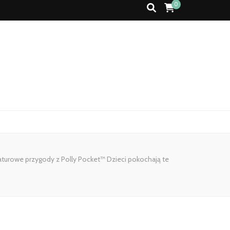
0
turowe przygody z Polly Pocket™ Dzieci pokochają te