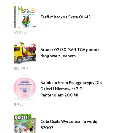
Trefl Mistakos Extra 01645
63,99
zł
Bruder 02750 MAN TGA pomoc
drogowa z Jeepem
189,99
zł
Bambino Krem Pielęgnacyjny Dla
Dzieci I Niemowląt Z D-
Pantenolem 200 Ml
11,99
zł
Cobi Qixils Wyrzutnia na wodę
87007