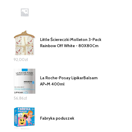
Little Ściereczki Molleton 3-Pack
Rainbow Off White - 80X80Cm
92,00
zł
La Roche-Posay LipikarBalsam
AP+M 400ml
56,86
zł
Fabryka poduszek