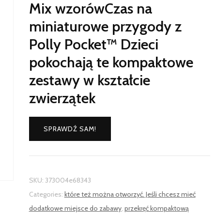
Mix wzorówCzas na
miniaturowe przygody z
Polly Pocket™ Dzieci
pokochają te kompaktowe
zestawy w kształcie
zwierzątek
SPRAWDŹ SAM!
SKU:
373004e68343
Categories:
które też można otworzyć. Jeśli chcesz mieć
dodatkowe miejsce do zabawy
,
przekręć kompaktową