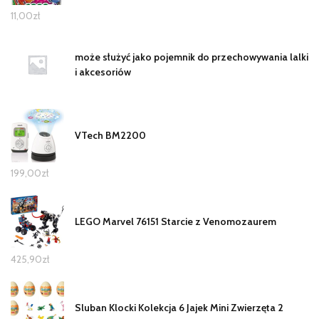
11,00
zł
może służyć jako pojemnik do przechowywania lalki
i akcesoriów
VTech BM2200
199,00
zł
LEGO Marvel 76151 Starcie z Venomozaurem
425,90
zł
Sluban Klocki Kolekcja 6 Jajek Mini Zwierzęta 2