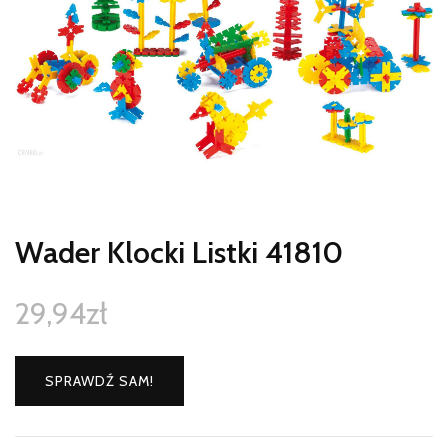
Wader Klocki Listki 41810
29,94
zł
SPRAWDŹ SAM!