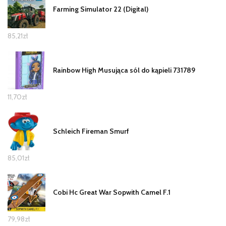
Farming Simulator 22 (Digital)
85,21
zł
Rainbow High Musująca sól do kąpieli 731789
11,70
zł
Schleich Fireman Smurf
85,01
zł
Cobi Hc Great War Sopwith Camel F.1
79,98
zł