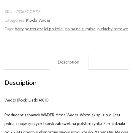
SKU:
f733d8009718
Categories:
Klocki
,
Wader
Tags:
harry potter części po kolei
,
na na na surprise
,
pieluchy tetrowe
Description
Description
Wader Klocki Listki 41810
Producent zabawek WADER, firma Wader-Wożniak sp. z o.o. jest
jedną z największych fabryk zabawek na polskim rynku. Firma działa
od 25 lat i obecnie eksportuje swoje produkty do 70 państw. Ma ona