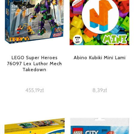
LEGO Super Heroes
Abino Kubiki Mini Lami
76097 Lex Luthor Mech
Takedown
455,19
zł
8,39
zł