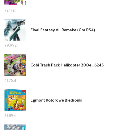
72,17
zł
Final Fantasy VII Remake (Gra PS4)
99,99
zł
Cobi Trash Pack Helikopter 200el. 6245
41,75
zł
Egmont Kolorowe Biedronki
61,89
zł