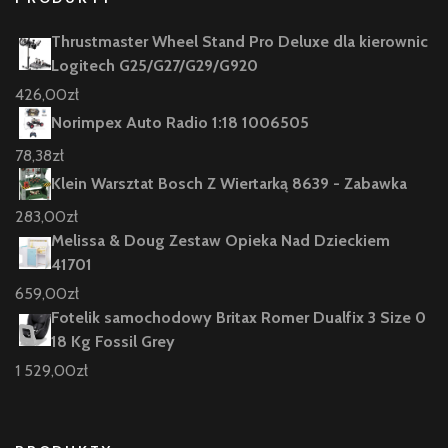
Thrustmaster Wheel Stand Pro Deluxe dla kierownic
Logitech G25/G27/G29/G920
426,00
zł
Norimpex Auto Radio 1:18 1006505
78,38
zł
Klein Warsztat Bosch Z Wiertarką 8639 - Zabawka
283,00
zł
Melissa & Doug Zestaw Opieka Nad Dzieckiem
41701
659,00
zł
Fotelik samochodowy Britax Romer Dualfix 3 Size 0
18 Kg Fossil Grey
1 529,00
zł