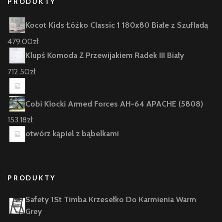
PRODUKTY
Kocot Kids Łóżko Classic 1 180x80 Białe z Szufladą
479,00
zł
Klupś Komoda Z Przewijakiem Radek III Biały
712,50
zł
Cobi Klocki Armed Forces AH-64 APACHE (5808)
153,18
zł
otwórz kąpiel z bąbelkami
PRODUKTY
Safety 1St Timba Krzesełko Do Karmienia Warm
Grey