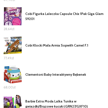
Cobi Figurka Laleczka Capsule Chix 1Pak Giga Glam
59201
28,64
zł
Cobi Klocki Mała Armia Sopwith Camel F.1
77,49
zł
Clementoni Baby Interaktywny Bębenek
68,00
zł
Barbie Extra Moda Lalka Tunika w
gwiazdki/Brązowe kucyki (GRN27/GXF10)