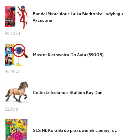
Bandai Miraculous Lalka Biedronka Ladybug +
Akcesoria
98,00
zł
Master Kierownica Do Auta (55008)
46,49
zł
Collecta Icelandic Stallion Bay Dun
22,30
zł
SES NL Koraliki do prasowanek ciemny róż