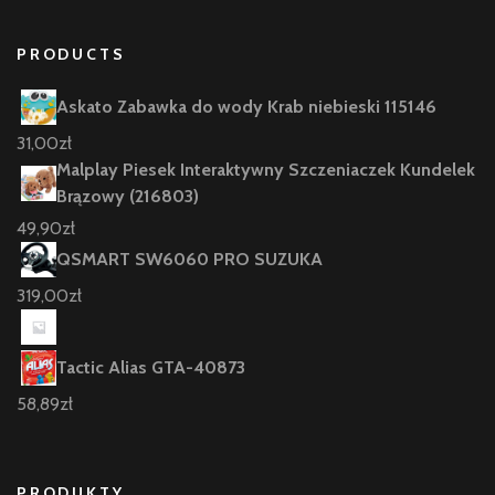
PRODUCTS
Askato Zabawka do wody Krab niebieski 115146
31,00
zł
Malplay Piesek Interaktywny Szczeniaczek Kundelek
Brązowy (216803)
49,90
zł
QSMART SW6060 PRO SUZUKA
319,00
zł
Tactic Alias GTA-40873
58,89
zł
PRODUKTY