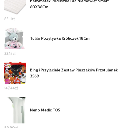
Babymatex Poduszka Dla Niemowląt Smart
60X36Cm
83,11
zł
Tulilo Pozytywka Króliczek 18Cm
33,15
zł
Bing i Przyjaciele Zestaw Pluszaków Przytulanek
3569
147,44
zł
Neno Medic T05
89,90
zł