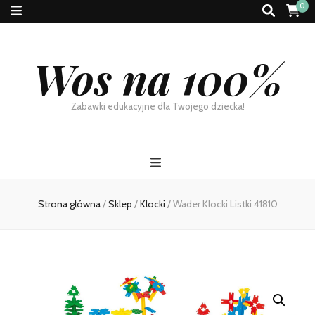
0
Wos na 100%
Zabawki edukacyjne dla Twojego dziecka!
Strona główna
/
Sklep
/
Klocki
/
Wader Klocki Listki 41810