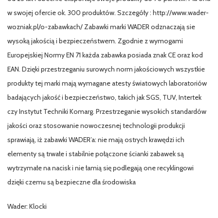
w swojej ofercie ok. 300 produktów. Szczegóły : http://www.wader-
wozniak.pl/o-zabawkach/ Zabawki marki WADER odznaczają sie
wysoką jakością i bezpieczeństwem. Zgodnie z wymogami
Europejskiej Normy EN 71 każda zabawka posiada znak CE oraz kod
EAN. Dzięki przestrzeganiu surowych norm jakościowych wszystkie
produkty tej marki mają wymagane atesty światowych laboratoriów
badających jakość i bezpieczeństwo, takich jak SGS, TUV, Intertek
czy Instytut Techniki Komarg. Przestrzeganie wysokich standardów
jakości oraz stosowanie nowoczesnej technologii produkcji
sprawiają, iż zabawki WADER’a: nie mają ostrych krawędzi ich
elementy są trwałe i stabilnie połączone ścianki zabawek są
wytrzymałe na nacisk i nie łamią się podlegają one recyklingowi
dzięki czemu są bezpieczne dla środowiska
Wader: Klocki