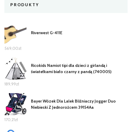
PRODUKTY
Riverwest G-411E
569,00
zł
Ricokids Namiot tipi dla dzieci z girlandą i
światełkami biało czarny z pandą (740005)
189,99
zł
Bayer Wózek Dla Lalek Bliźniaczy Jogger Duo
Niebieski Z Jednorożcem 39154Aa
170,21
zł