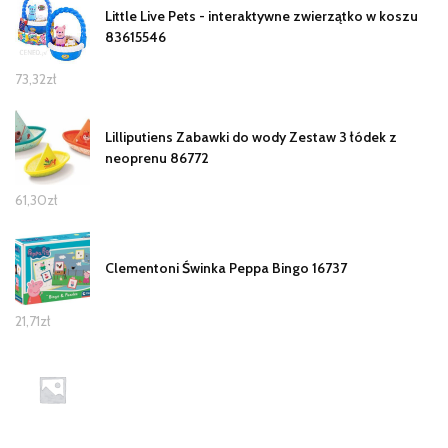
Little Live Pets - interaktywne zwierzątko w koszu
83615546
73,32
zł
Lilliputiens Zabawki do wody Zestaw 3 łódek z
neoprenu 86772
61,30
zł
Clementoni Świnka Peppa Bingo 16737
21,71
zł