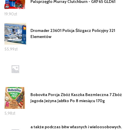
Palsprzęgło Murray Clutchburn - GKF65 GLD61
19,90
zł
Dromader 23601 Policja Ślizgacz Policyjny 321
Elementów
55,99
zł
Bobovita Porcja Zbóż Kaszka Bezmleczna 7 Zbóż
Jagoda Jeżyna Jabłko Po 8 miesiącu 170g
5,98
zł
a także podczas bitw własnych i wieloosobowych.