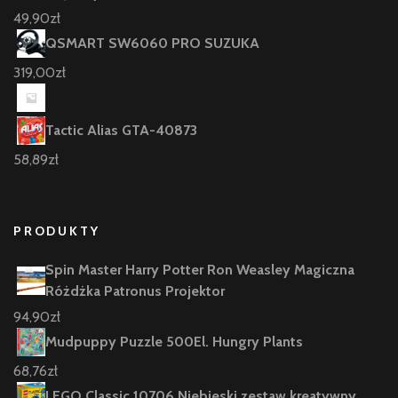
49,90
zł
QSMART SW6060 PRO SUZUKA
319,00
zł
Tactic Alias GTA-40873
58,89
zł
PRODUKTY
Spin Master Harry Potter Ron Weasley Magiczna
Różdżka Patronus Projektor
94,90
zł
Mudpuppy Puzzle 500El. Hungry Plants
68,76
zł
LEGO Classic 10706 Niebieski zestaw kreatywny