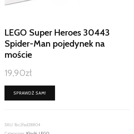
LEGO Super Heroes 30443
Spider-Man pojedynek na
moście
19,90
zł
SPRAWDŹ SAM!
SKU:
1bc2fad28804
Categories:
Klocki
,
LEGO