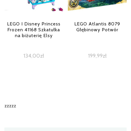
LEGO I Disney Princess
LEGO Atlantis 8079
Frozen 41168 Szkatułka
Głębinowy Potwór
na biżuterię Elsy
134,00
zł
199,99
zł
zzzzz