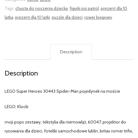
Tags:
chusta do noszenia dziecka
,
figurki psi patrol
,
prezent dla 10
latka
,
prezent dla 10 latki
,
puzzle dla dzieci
,
rower biegowy
Description
Description
LEGO Super Heroes 30443 Spider-Man pojedynek na moście
LEGO: Klocki
moji pops zestawy, tekstylia dla niemowląt, 60047, projektor do
rysowania dla dzieci, foteliki samochodowe lublin, britax romer trifix,