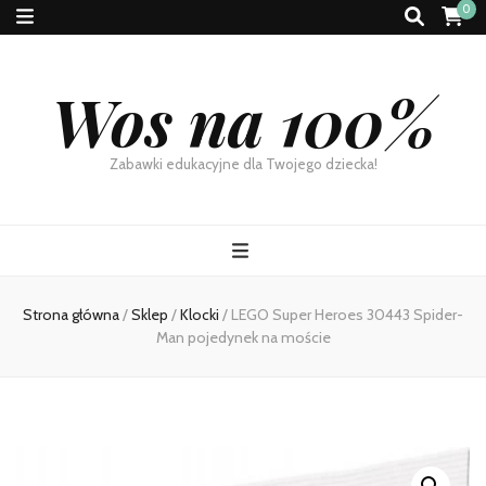
0
Wos na 100%
Zabawki edukacyjne dla Twojego dziecka!
Strona główna
/
Sklep
/
Klocki
/
LEGO Super Heroes 30443 Spider-
Man pojedynek na moście