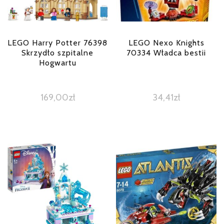
LEGO Harry Potter 76398
LEGO Nexo Knights
Skrzydło szpitalne
70334 Władca bestii
Hogwartu
169,00
zł
34,41
zł