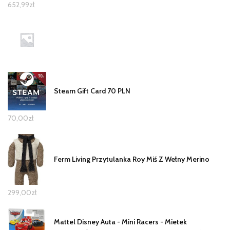
652,99
zł
Steam Gift Card 70 PLN
70,00
zł
Ferm Living Przytulanka Roy Miś Z Wełny Merino
299,00
zł
Mattel Disney Auta - Mini Racers - Mietek