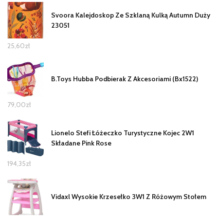
Svoora Kalejdoskop Ze Szklaną Kulką Autumn Duży
23051
25,60
zł
B.Toys Hubba Podbierak Z Akcesoriami (Bx1522)
79,00
zł
Lionelo Stefi Łóżeczko Turystyczne Kojec 2W1
Składane Pink Rose
194,35
zł
Vidaxl Wysokie Krzesełko 3W1 Z Różowym Stołem