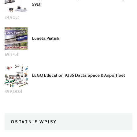
59El.
34,90
zł
Luneta Piatnik
69,24
zł
LEGO Education 9335 Dacta Space & Airport Set
499,00
zł
OSTATNIE WPISY