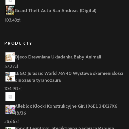
Grand Theft Auto San Andreas (Digital)
103,43
zł
PRODUKTY
Djeco Drewniana Układanka Baby Animali
57,27
zł
LEGO Jurassic World 76940 Wystawa skamieniałości
dinozaura tyranozaura
104,90
zł
Alleblox Klocki Konstrukcyjne Girl 196El. 34X27X6
18/36
38,66
zł
Import Leantoys Interaktywna Gadająca Papuga