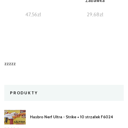
Zabawka
47,56
zł
29,68
zł
zzzzz
PRODUKTY
Hasbro Nerf Ultra - Strike + 10 strzałek F6024