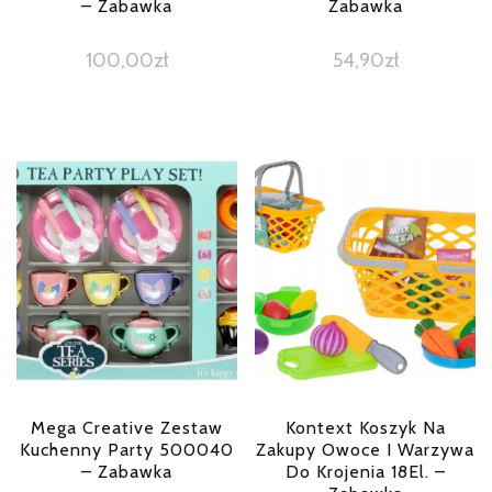
– Zabawka
Zabawka
100,00
zł
54,90
zł
Mega Creative Zestaw
Kontext Koszyk Na
Kuchenny Party 500040
Zakupy Owoce I Warzywa
– Zabawka
Do Krojenia 18El. –