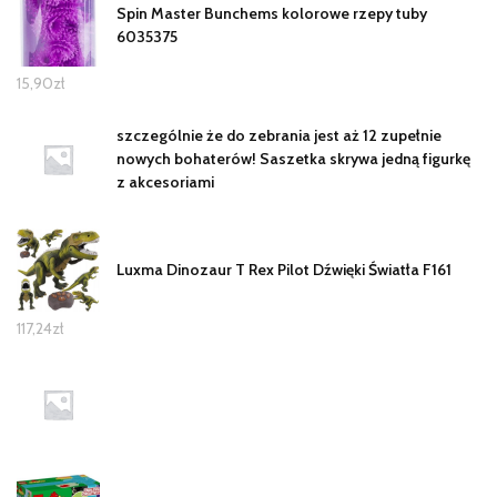
Spin Master Bunchems kolorowe rzepy tuby
6035375
15,90
zł
szczególnie że do zebrania jest aż 12 zupełnie
nowych bohaterów! Saszetka skrywa jedną figurkę
z akcesoriami
Luxma Dinozaur T Rex Pilot Dźwięki Światła F161
117,24
zł