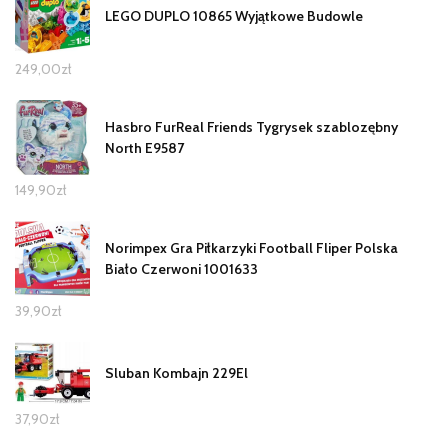
LEGO DUPLO 10865 Wyjątkowe Budowle
249,00
zł
Hasbro FurReal Friends Tygrysek szablozębny
North E9587
149,90
zł
Norimpex Gra Piłkarzyki Football Fliper Polska
Biało Czerwoni 1001633
39,90
zł
Sluban Kombajn 229El
37,90
zł