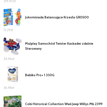
219,90
zł
Jokomisiada Balansujące Krzesła GR0500
13,29
zł
Malplay Samochód Twister Kaskader zdalnie
Sterowany
34,96
zł
Bebiko Pro+ 1 330G
36,98
zł
Cobi Historical Collection Wwii Jeep Willys Mb 2399