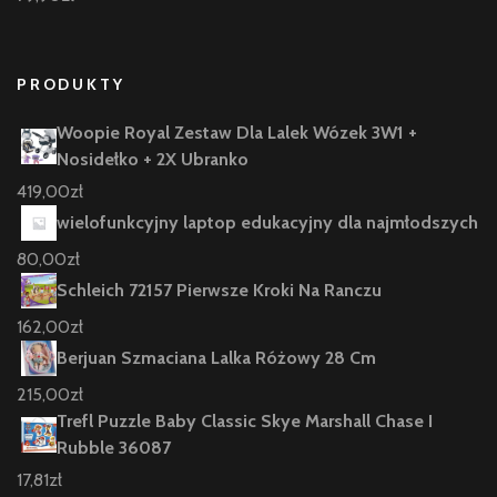
PRODUKTY
Woopie Royal Zestaw Dla Lalek Wózek 3W1 +
Nosidełko + 2X Ubranko
419,00
zł
wielofunkcyjny laptop edukacyjny dla najmłodszych
80,00
zł
Schleich 72157 Pierwsze Kroki Na Ranczu
162,00
zł
Berjuan Szmaciana Lalka Różowy 28 Cm
215,00
zł
Trefl Puzzle Baby Classic Skye Marshall Chase I
Rubble 36087
17,81
zł