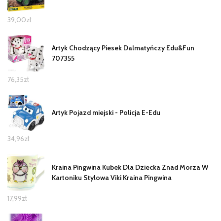
39,00
zł
Artyk Chodzący Piesek Dalmatyńczy Edu&Fun
707355
76,35
zł
Artyk Pojazd miejski - Policja E-Edu
34,96
zł
Kraina Pingwina Kubek Dla Dziecka Znad Morza W
Kartoniku Stylowa Viki Kraina Pingwina
17,99
zł