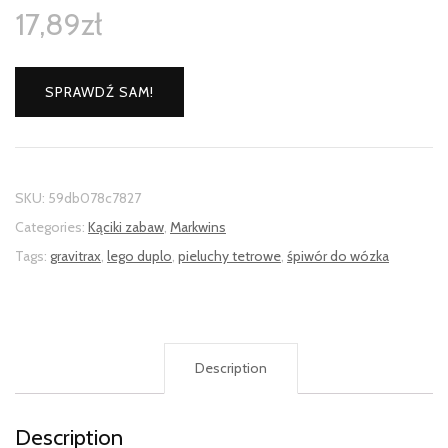
17,89
zł
SPRAWDŹ SAM!
SKU:
59db078c7827
Categories:
Kąciki zabaw
,
Markwins
Tags:
gravitrax
,
lego duplo
,
pieluchy tetrowe
,
śpiwór do wózka
Description
Description