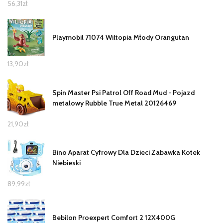
56,31
zł
Playmobil 71074 Wiltopia Młody Orangutan
13,90
zł
Spin Master Psi Patrol Off Road Mud - Pojazd
metalowy Rubble True Metal 20126469
21,90
zł
Bino Aparat Cyfrowy Dla Dzieci Zabawka Kotek
Niebieski
89,99
zł
Bebilon Proexpert Comfort 2 12X400G