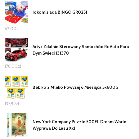
Jokomisiada BINGO GR0251
62,00
zł
Artyk Zdalnie Sterowany Samochód Rc Auto Para
Dym Świeci 131370
178,00
zł
Bebiko 2 Mleko Powyżej 6 Miesiąca 5x600G
137,99
zł
New York Company Puzzle 500El. Dream World
Wyprawa Do Lasu Xxl