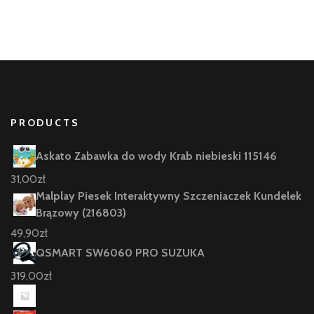
PRODUCTS
Askato Zabawka do wody Krab niebieski 115146
31,00
zł
Malplay Piesek Interaktywny Szczeniaczek Kundelek
Brązowy (216803)
49,90
zł
QSMART SW6060 PRO SUZUKA
319,00
zł