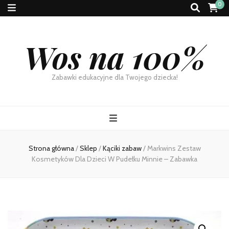
0
Wos na 100%
Zabawki edukacyjne dla Twojego dziecka!
Strona główna
/
Sklep
/
Kąciki zabaw
/
Markwins Zestaw
Kosmetyków Dla Dzieci W Pudełku Minnie – Zabawka