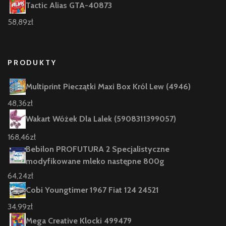
Tactic Alias GTA-40873
58,89
zł
PRODUKTY
Multiprint Pieczątki Maxi Box Król Lew (4946)
48,36
zł
Wakart Wóżek Dla Lalek (5908311399057)
168,46
zł
Bebilon PROFUTURA 2 Specjalistyczne
modyfikowane mleko następne 800g
64,24
zł
Cobi Youngtimer 1967 Fiat 124 24521
34,99
zł
Mega Creative Klocki 499479