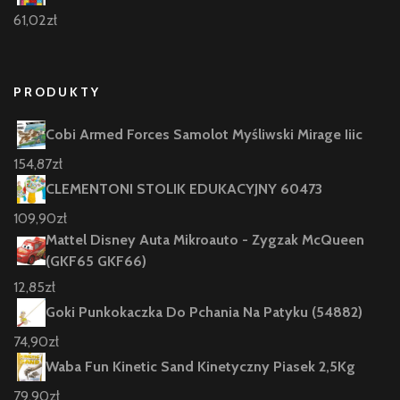
61,02
zł
PRODUKTY
Cobi Armed Forces Samolot Myśliwski Mirage Iiic
154,87
zł
CLEMENTONI STOLIK EDUKACYJNY 60473
109,90
zł
Mattel Disney Auta Mikroauto - Zygzak McQueen
(GKF65 GKF66)
12,85
zł
Goki Punkokaczka Do Pchania Na Patyku (54882)
74,90
zł
Waba Fun Kinetic Sand Kinetyczny Piasek 2,5Kg
79,90
zł