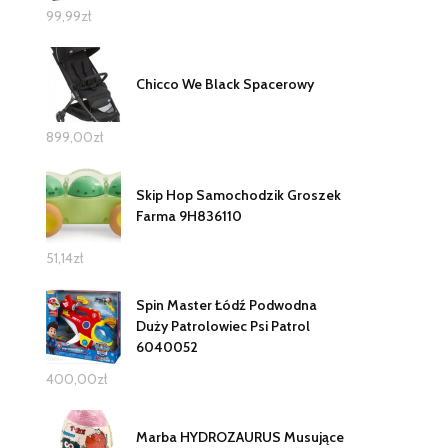
99,99
zł
Chicco We Black Spacerowy
899,00
zł
Skip Hop Samochodzik Groszek
Farma 9H836110
51,14
zł
Spin Master Łódź Podwodna
Duży Patrolowiec Psi Patrol
6040052
400,00
zł
Marba HYDROZAURUS Musujące