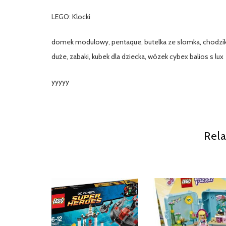
LEGO: Klocki
domek modulowy, pentaque, butelka ze slomka, chodzik or
duże, zabaki, kubek dla dziecka, wózek cybex balios s lux
yyyyy
Rela