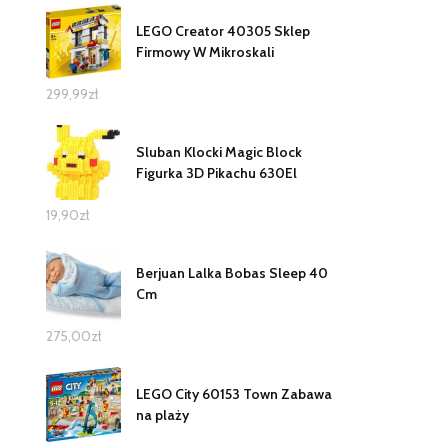
LEGO Creator 40305 Sklep
Firmowy W Mikroskali
299,99
zł
Sluban Klocki Magic Block
Figurka 3D Pikachu 630El
19,90
zł
Berjuan Lalka Bobas Sleep 40
Cm
275,00
zł
LEGO City 60153 Town Zabawa
na plaży