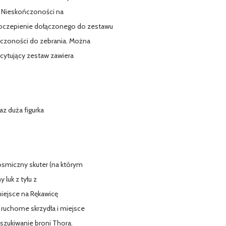
ca Nieskończoności na
doczepienie dołączonego do zestawu
czoności do zebrania. Można
cytujący zestaw zawiera
az duża figurka
osmiczny skuter (na którym
 luk z tyłu z
iejsce na Rękawicę
ruchome skrzydła i miejsce
szukiwanie broni Thora.