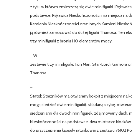
z tyłu. w którym zmieszczą się dwie minifigurki i Rękawi
podstawce. Rękawica Nieskończoności ma miejsca na 
Kamienia Nieskończoności oraz innych Kamieni Nieskoń
ją również zamocować do dużej figurki Thanosa. Ten eks
trzy minifigurki z bronią i 10 elementów mocy.
– W
zestawie trzy minifigurki: Iron Man. Star-Lord i Gamora or
Thanosa.
–
Statek Strażników ma otwierany kokpit z miejscem na k
mogą siedzieć dwie minifigurki). składaną szybę. otwierany
siedzeniami dla dwóch minifigurek. zdejmowany dach. m
Nieskończoności na podstawce. dwa miotacze klocków. 
do przyczepienia kapsuły ratunkowej z zestawu 76102 Po