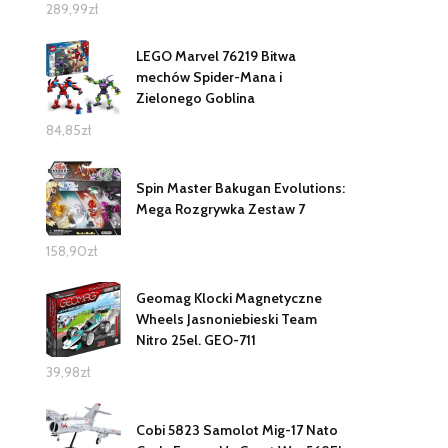
289,99
zł
LEGO Marvel 76219 Bitwa
mechów Spider-Mana i
Zielonego Goblina
84,85
zł
Spin Master Bakugan Evolutions:
Mega Rozgrywka Zestaw 7
158,90
zł
Geomag Klocki Magnetyczne
Wheels Jasnoniebieski Team
Nitro 25el. GEO-711
39,98
zł
Cobi 5823 Samolot Mig-17 Nato