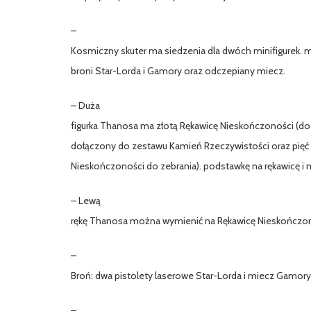
–
Kosmiczny skuter ma siedzenia dla dwóch minifigurek. m
broni Star-Lorda i Gamory oraz odczepiany miecz.
– Duża
figurka Thanosa ma złotą Rękawicę Nieskończoności (do
dołączony do zestawu Kamień Rzeczywistości oraz pięć
Nieskończoności do zebrania). podstawkę na rękawicę i 
– Lewą
rękę Thanosa można wymienić na Rękawicę Nieskończon
–
Broń: dwa pistolety laserowe Star-Lorda i miecz Gamory
–