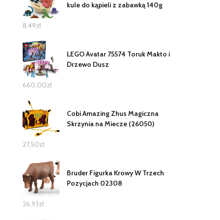
kule do kąpieli z zabawką 140g
8,49
zł
LEGO Avatar 75574 Toruk Makto i
Drzewo Dusz
660,00
zł
Cobi Amazing Zhus Magiczna
Skrzynia na Miecze (26050)
27,50
zł
Bruder Figurka Krowy W Trzech
Pozycjach 02308
26,93
zł