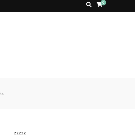
0
ka
zzzzz