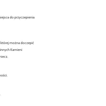
iejsca do przyczepienia
 której można doczepić
 innych Kamieni
miecz.
ości.
.