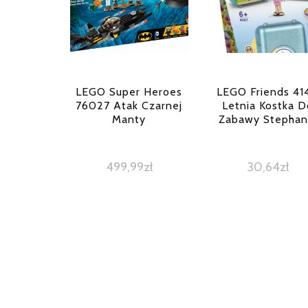
LEGO Super Heroes
LEGO Friends 414
76027 Atak Czarnej
Letnia Kostka D
Manty
Zabawy Stephan
499,99
zł
30,64
zł