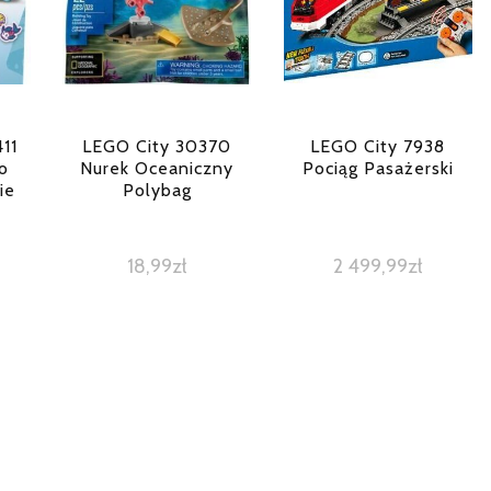
11
LEGO City 30370
LEGO City 7938
o
Nurek Oceaniczny
Pociąg Pasażerski
ie
Polybag
18,99
zł
2 499,99
zł