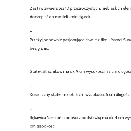
Zestaw zawiera też 10 przezroczystych. niebieskich e
doczepiać do modeli i minifigurek.
–
Przeżyj ponownie pasjonujące chwile z filmu Marvel Su
bez granic.
–
Statek Strażników ma ok. 9 cm wysokości. 22 cm długośc
–
Kosmiczny skuter ma ok. 5 cm wysokości. 5 cm długości 
–
Rękawica Nieskończoności z podstawką ma ok. 4 cm wyso
cm głębokości.