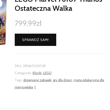
Ostateczna Walka
799,99
zł
SPRAWDŹ SAM!
SKU:
28fab00d3528
Categories:
Klocki
,
LEGO
Tags:
drewniane zabawki
,
gry dla dzieci
,
mata edukacyjna dla
niemowlaka
,
t