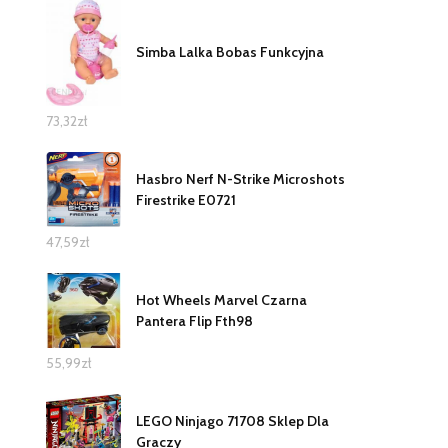
Simba Lalka Bobas Funkcyjna
73,32
zł
Hasbro Nerf N-Strike Microshots
Firestrike E0721
47,59
zł
Hot Wheels Marvel Czarna
Pantera Flip Fth98
55,99
zł
LEGO Ninjago 71708 Sklep Dla
Graczy