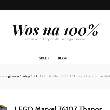
Wos na 100%
Zabawki edukacyjne dla Twojego dziecka!
SKLEP
BLOG
trona główna
/
Sklep
/
LEGO
/
LEGO Marvel 76107 Thanos Ostateczna Wal
LEGO Marvel 76107 Thanos