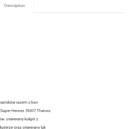
Description
trażników razem z Iron
 Super Heroes 76107 Thanos:
w. otwierany kokpit z
uterze oraz otwierany luk