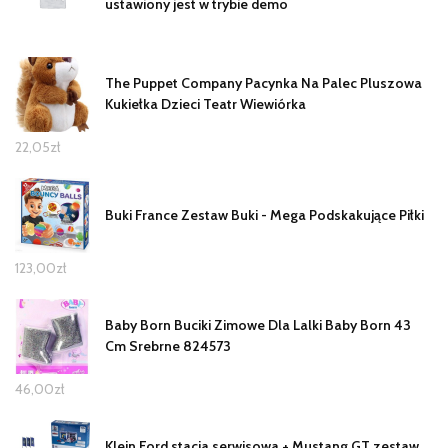
ustawiony jest w trybie demo
The Puppet Company Pacynka Na Palec Pluszowa
Kukiełka Dzieci Teatr Wiewiórka
22,05
zł
Buki France Zestaw Buki - Mega Podskakujące Piłki
123,00
zł
Baby Born Buciki Zimowe Dla Lalki Baby Born 43
Cm Srebrne 824573
46,00
zł
Klein Ford stacja serwisowa + Mustang GT zestaw