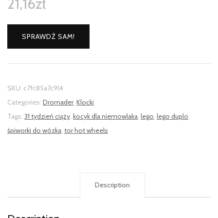
21,16
zł
SPRAWDŹ SAM!
SKU:
c7fc85a7c914
Categories:
Dromader
,
Klocki
Tags:
31 tydzień ciąży
,
kocyk dla niemowlaka
,
lego
,
lego duplo
,
śpiworki do wózka
,
tor hot wheels
Description