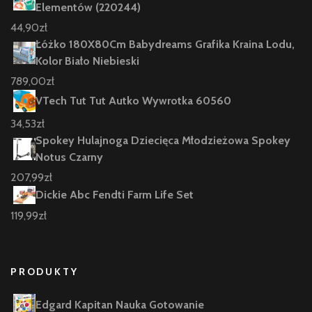
Elementów (220244)
44,90
zł
Łóżko 180X80Cm Babydreams Grafika Kraina Lodu,
Kolor Biało Niebieski
789,00
zł
VTech Tut Tut Autko Wywrotka 60560
34,53
zł
Spokey Hulajnoga Dziecięca Młodzieżowa Spokey
Notus Czarny
207,99
zł
Dickie Abc Fendti Farm Life Set
119,99
zł
PRODUKTY
Edgard Kapitan Nauka Gotowanie