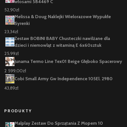
włosami 584469 C
52,90
zł
Melissa & Doug Naklejki Wielorazowe Wypukłe
Syrenki
23,34
zł
Zestaw BOBINI BABY Chusteczki nawilżane dla
dzieci i niemowląt z witaminą E 6x60sztuk
25,99
zł
Junama Termo Line Tex01 Beige Głęboko Spacerowy
2 599,00
zł
Cobi Small Army Gw Independence 105El. 2980
43,89
zł
PRODUKTY
Malplay Zestaw Do Sprzątania Z Mopem 10