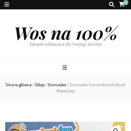
0
Wos na 100%
Zabawki edukacyjne dla Twojego dziecka!
Strona główna
/
Sklep
/
Dromader
/
Dromader Konstruktorek Klocki
Matal Jeep