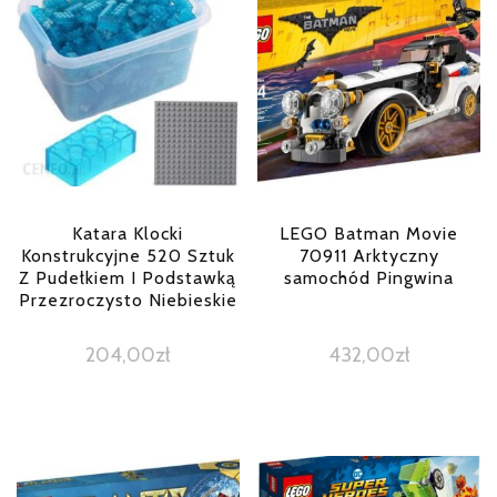
Katara Klocki
LEGO Batman Movie
Konstrukcyjne 520 Sztuk
70911 Arktyczny
Z Pudełkiem I Podstawką
samochód Pingwina
Przezroczysto Niebieskie
204,00
zł
432,00
zł