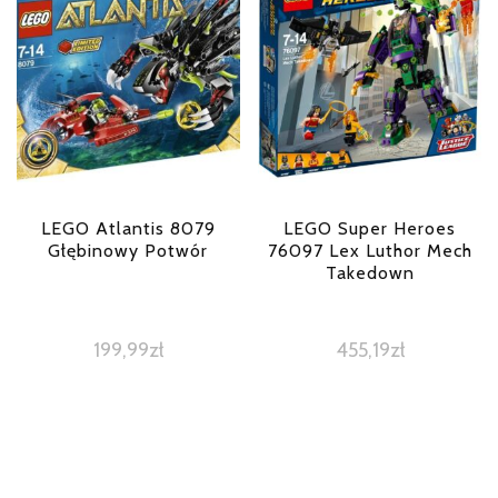
LEGO Atlantis 8079
LEGO Super Heroes
Głębinowy Potwór
76097 Lex Luthor Mech
Takedown
199,99
zł
455,19
zł