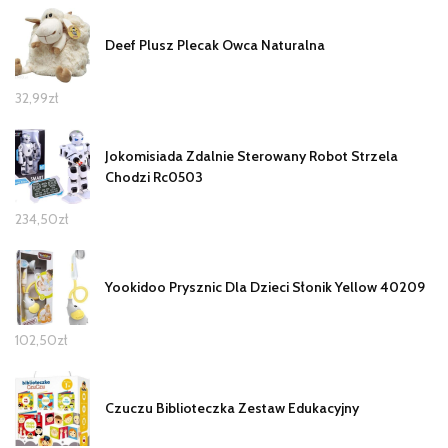
Deef Plusz Plecak Owca Naturalna
32,99
zł
Jokomisiada Zdalnie Sterowany Robot Strzela
Chodzi Rc0503
234,50
zł
Yookidoo Prysznic Dla Dzieci Słonik Yellow 40209
102,50
zł
Czuczu Biblioteczka Zestaw Edukacyjny