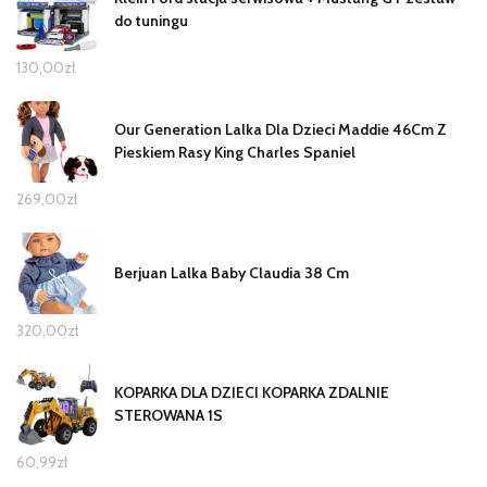
do tuningu
130,00
zł
Our Generation Lalka Dla Dzieci Maddie 46Cm Z
Pieskiem Rasy King Charles Spaniel
269,00
zł
Berjuan Lalka Baby Claudia 38 Cm
320,00
zł
KOPARKA DLA DZIECI KOPARKA ZDALNIE
STEROWANA 1S
60,99
zł