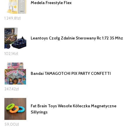
Medela Freestyle Flex
1 249,81
zł
Leantoys Czołg Zdalnie Sterowany Rc 1:72 35 Mhz
102,14
zł
Bandai TAMAGOTCHI PIX PARTY CONFETTI
247,42
zł
Fat Brain Toys Wesołe Kółeczka Magnetyczne
Sillyrings
59,00
zł