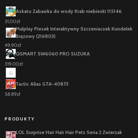
Askato Zabawka do wody Krab niebieski 115146
31,00
zł
Malplay Piesek Interaktywny Szczeniaczek Kundelek
Brązowy (216803)
49,90
zł
QSMART SW6060 PRO SUZUKA
319,00
zł
Tactic Alias GTA-40873
58,89
zł
PRODUKTY
LOL Surprise Hair Hair Hair Pets Seria 2 Zwierzak