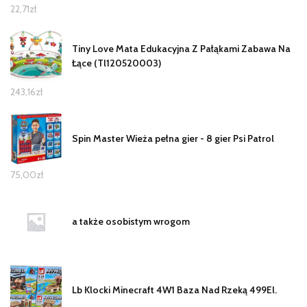
22,71
zł
Tiny Love Mata Edukacyjna Z Pałąkami Zabawa Na
Łące (Tl120520003)
243,16
zł
Spin Master Wieża pełna gier - 8 gier Psi Patrol
75,00
zł
a także osobistym wrogom
Lb Klocki Minecraft 4W1 Baza Nad Rzeką 499El.