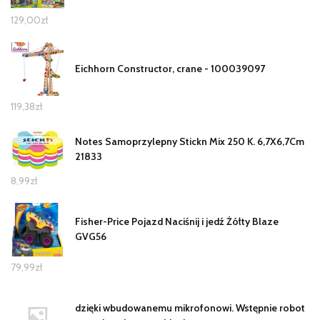
129,00
zł
Eichhorn Constructor, crane - 100039097
119,38
zł
Notes Samoprzylepny Stickn Mix 250 K. 6,7X6,7Cm
21833
8,99
zł
Fisher-Price Pojazd Naciśnij i jedź Żółty Blaze
GVG56
79,99
zł
dzięki wbudowanemu mikrofonowi. Wstępnie robot