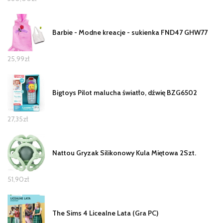
Barbie - Modne kreacje - sukienka FND47 GHW77
25,99
zł
Bigtoys Pilot malucha światło, dźwię BZG6502
27,35
zł
Nattou Gryzak Silikonowy Kula Miętowa 2Szt.
51,90
zł
The Sims 4 Licealne Lata (Gra PC)