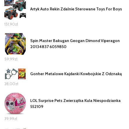
Artyk Auto Rekin Zdalnie Sterowane Toys For Boys
151,90
zł
Spin Master Bakugan Geogan Dimond Viperagon
20134837 6059850
59,99
zł
Gonher Metalowe Kajdanki Kowbojskie Z Odznaką
28,00
zł
LOL Surprise Pets Zwierzątka Kula Niespodzianka
552109
39,99
zł