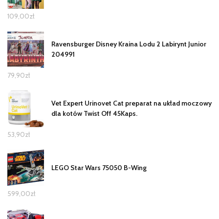
109,00
zł
Ravensburger Disney Kraina Lodu 2 Labirynt Junior
204991
79,90
zł
Vet Expert Urinovet Cat preparat na układ moczowy
dla kotów Twist Off 45Kaps.
53,90
zł
LEGO Star Wars 75050 B-Wing
599,00
zł