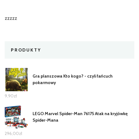
zzzzz
PRODUKTY
Gra planszowa Kto kogo? - czyli łańcuch
pokarmowy
9,90
zł
LEGO Marvel Spider-Man 76175 Atak na kryjówkę
Spider-Mana
296,00
zł