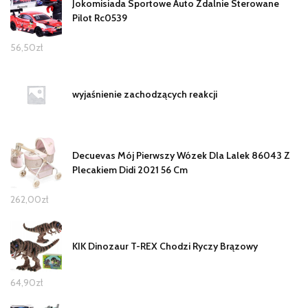
Jokomisiada Sportowe Auto Zdalnie Sterowane
Pilot Rc0539
56,50
zł
wyjaśnienie zachodzących reakcji
Decuevas Mój Pierwszy Wózek Dla Lalek 86043 Z
Plecakiem Didi 2021 56 Cm
262,00
zł
KIK Dinozaur T-REX Chodzi Ryczy Brązowy
64,90
zł