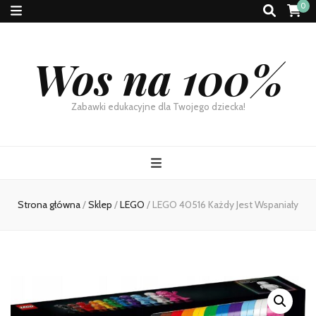
0
Wos na 100%
Zabawki edukacyjne dla Twojego dziecka!
Strona główna
/
Sklep
/
LEGO
/
LEGO 40516 Każdy Jest Wspaniały