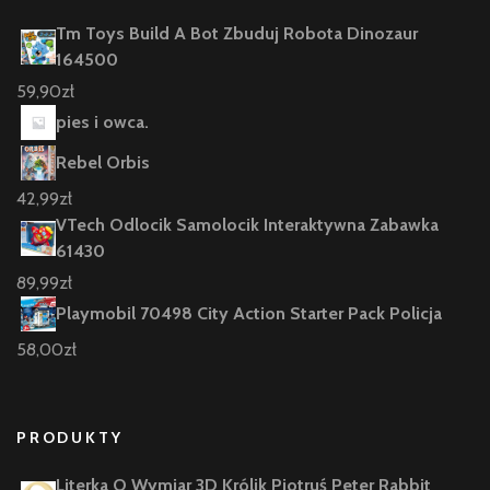
Tm Toys Build A Bot Zbuduj Robota Dinozaur
164500
59,90
zł
pies i owca.
Rebel Orbis
42,99
zł
VTech Odlocik Samolocik Interaktywna Zabawka
61430
89,99
zł
Playmobil 70498 City Action Starter Pack Policja
58,00
zł
PRODUKTY
Literka O Wymiar 3D Królik Piotruś Peter Rabbit