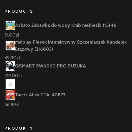
PRODUCTS
Askato Zabawka do wody Krab niebieski 115146
31,00
zł
Malplay Piesek Interaktywny Szczeniaczek Kundelek
Brązowy (216803)
49,90
zł
QSMART SW6060 PRO SUZUKA
319,00
zł
Tactic Alias GTA-40873
58,89
zł
PRODUKTY