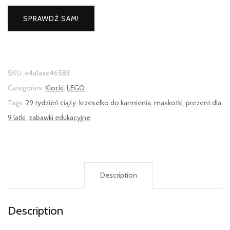
SPRAWDŹ SAM!
SKU:
e4a1aae46583
Categories:
Klocki
,
LEGO
Tags:
29 tydzień ciąży
,
krzesełko do karmienia
,
maskotki
,
prezent dla
9 latki
,
zabawki edukacyjne
Description
Description