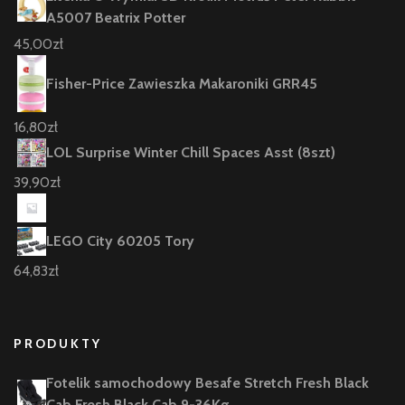
A5007 Beatrix Potter
45,00
zł
Fisher-Price Zawieszka Makaroniki GRR45
16,80
zł
LOL Surprise Winter Chill Spaces Asst (8szt)
39,90
zł
LEGO City 60205 Tory
64,83
zł
PRODUKTY
Fotelik samochodowy Besafe Stretch Fresh Black
Cab Fresh Black Cab 9-36Kg