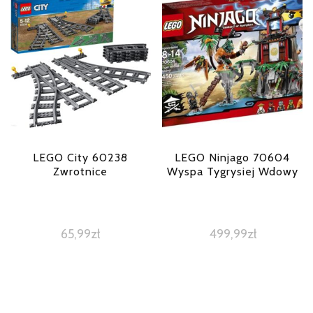
LEGO City 60238
LEGO Ninjago 70604
Zwrotnice
Wyspa Tygrysiej Wdowy
65,99
zł
499,99
zł