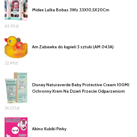
Midex Lalka Bobas 3Wz 33X10,5X20Cm
65,95
zł
Am Zabawka do kąpieli 3 sztuki (AM 043A)
22,49
zł
Disney Naturaverde Baby Protective Cream 100Ml
Ochronny Krem Na Dzień Przeciw Odparzeniom
26,00
zł
Abino Kubiki Pinky