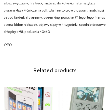
arbuz zwyczajny, fire truck, materac do kolyski, matematyka z
plusem klasa 4 ćwiczenia pdf, tula free to grow blossom, match psi
patrol, kinderkraft yummy, queen king, porsche 911 lego, lego friends
scena, bidon niekapek, objawy ciąży w 4 tygodniu, spodnie dresowe
chłopięce 98, poduszka 40×60
yyyyy
Related products