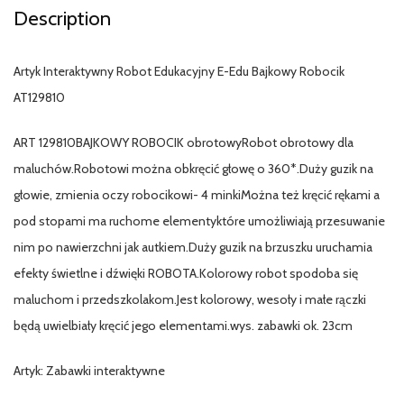
Description
Artyk Interaktywny Robot Edukacyjny E-Edu Bajkowy Robocik
AT129810
ART 129810BAJKOWY ROBOCIK obrotowyRobot obrotowy dla
maluchów.Robotowi można obkręcić głowę o 360*.Duży guzik na
głowie, zmienia oczy robocikowi- 4 minkiMożna też kręcić rękami a
pod stopami ma ruchome elementyktóre umożliwiają przesuwanie
nim po nawierzchni jak autkiem.Duży guzik na brzuszku uruchamia
efekty świetlne i dźwięki ROBOTA.Kolorowy robot spodoba się
maluchom i przedszkolakom.Jest kolorowy, wesoły i małe rączki
będą uwielbiały kręcić jego elementami.wys. zabawki ok. 23cm
Artyk: Zabawki interaktywne