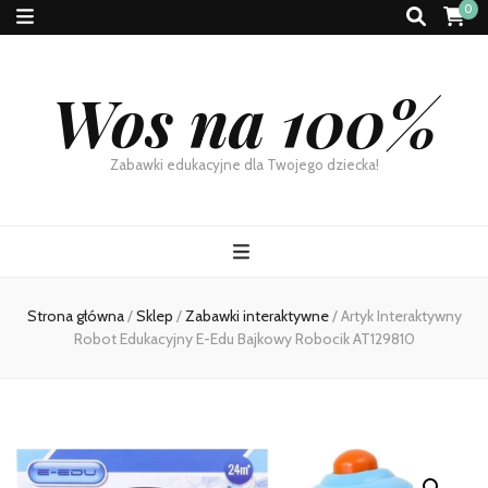
0
Wos na 100%
Zabawki edukacyjne dla Twojego dziecka!
Strona główna
/
Sklep
/
Zabawki interaktywne
/
Artyk Interaktywny
Robot Edukacyjny E-Edu Bajkowy Robocik AT129810