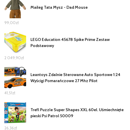
Maileg Tata Mysz - Dad Mouse
99,00
zł
LEGO Education 45678 Spike Prime Zestaw
Podstawowy
2 049,90
zł
Leantoys Zdalnie Sterowane Auto Sportowe 1:24
Wyścigi Pomarańczowe 27 Mhz Pilot
41,51
zł
Trefl Puzzle Super Shapes XXL 60el. Uśmiechnięte
pieski Psi Patrol 50009
26,36
zł