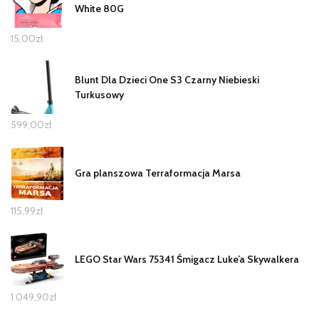
White 80G
15,00
zł
Blunt Dla Dzieci One S3 Czarny Niebieski
Turkusowy
599,00
zł
Gra planszowa Terraformacja Marsa
115,99
zł
LEGO Star Wars 75341 Śmigacz Luke’a Skywalkera
1 049,90
zł