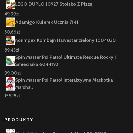
LEGO DUPLO 10927 Stoisko Z Pizzą
49,99
zł
Adamigo Kuferek Ucznia 7141
30,66
zł
norimpex Kombajn Harvester zielony 1004030
89,43
zł
Spin Master Psi Patrol Ultimate Rescue Rocky I
Śmieciarka 6044192
99,00
zł
Spin Master Psi Patrol Interaktywna Maskotka
Marshall
155,18
zł
PRODUKTY