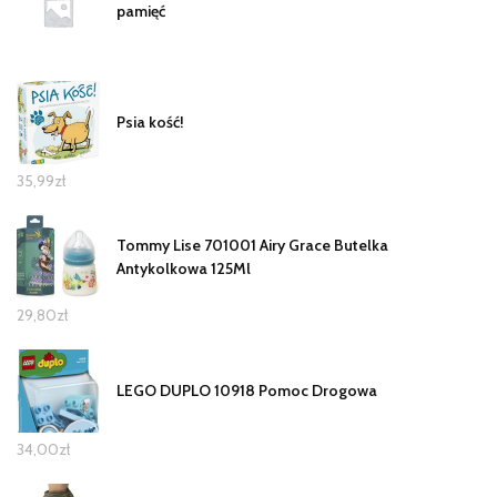
pamięć
Psia kość!
35,99
zł
Tommy Lise 701001 Airy Grace Butelka
Antykolkowa 125Ml
29,80
zł
LEGO DUPLO 10918 Pomoc Drogowa
34,00
zł