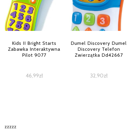
Kids II Bright Starts
Dumel Discovery Dumel
Zabawka Interaktywna
Discovery Telefon
Pilot 9077
Zwierzątka Dd42667
46,99
zł
32,90
zł
zzzzz