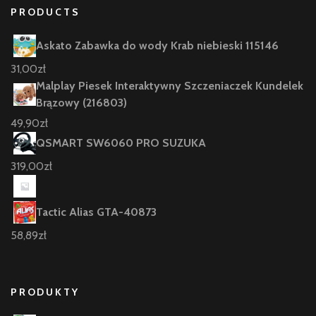
PRODUCTS
Askato Zabawka do wody Krab niebieski 115146
31,00
zł
Malplay Piesek Interaktywny Szczeniaczek Kundelek
Brązowy (216803)
49,90
zł
QSMART SW6060 PRO SUZUKA
319,00
zł
Tactic Alias GTA-40873
58,89
zł
PRODUKTY