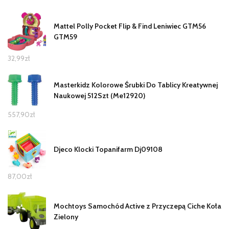
Mattel Polly Pocket Flip & Find Leniwiec GTM56
GTM59
32,99
zł
Masterkidz Kolorowe Śrubki Do Tablicy Kreatywnej
Naukowej 512Szt (Me12920)
557,90
zł
Djeco Klocki Topanifarm Dj09108
87,00
zł
Mochtoys Samochód Active z Przyczepą Ciche Koła
Zielony