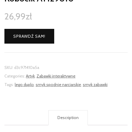
26,99
zł
SPRAWDŹ SAM!
SKU:
d3c971410a5a
Categories:
Artyk
,
Zabawki interaktywne
Tags:
lego duplo
,
smyk spodnie narciarskie
,
smyk zabawki
Description