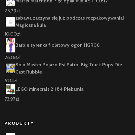
Mattel Matchbox Pięciopak Mix AST. C1817
25,29
zł
zabawa zaczyna się już podczas rozpakowywania!
Magiczna kula
10,00
zł
Barbie syrenka fioletowy ogon HGR06
26,08
zł
Spin Master Pojazd Psi Patrol Big Truck Pups Die
Cast Rubble
51,14
zł
LEGO Minecraft 21184 Piekarnia
73,97
zł
PRODUKTY