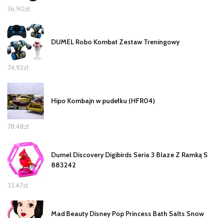
36,90
zł
DUMEL Robo Kombat Zestaw Treningowy
74,92
zł
Hipo Kombajn w pudełku (HFR04)
78,48
zł
Dumel Discovery Digibirds Seria 3 Blaze Z Ramką S
883242
33,47
zł
Mad Beauty Disney Pop Princess Bath Salts Snow