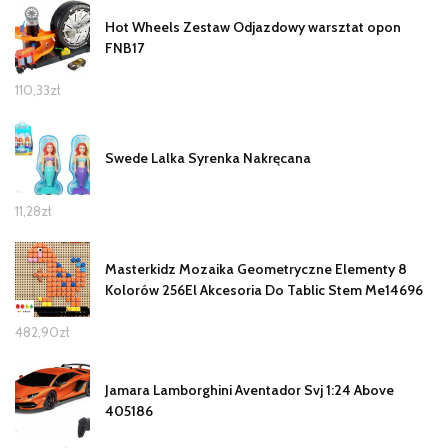
Hot Wheels Zestaw Odjazdowy warsztat opon
FNB17
110,33
zł
Swede Lalka Syrenka Nakręcana
11,28
zł
Masterkidz Mozaika Geometryczne Elementy 8
Kolorów 256El Akcesoria Do Tablic Stem Me14696
482,90
zł
Jamara Lamborghini Aventador Svj 1:24 Above
405186