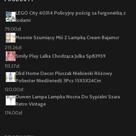
LEGO City 60314 Policyjny pościg za furgonetką z
lodami
79,00
zł
Moonie Szumiący Miś Z Lampką Cream Bajamcr
215,26
zł
Smily Play Lalka Chodząca Julka Sp83959
113,37
zł
Dkd Home Decor Pluszak Niebieski Różowy
Poliester Niedźwiedź 3Pcs 15X5X24Cm
120,00
zł
Duwen Lampa Lampka Nocna Do Sypialni Szara
Retro Vintage
174,00
zł