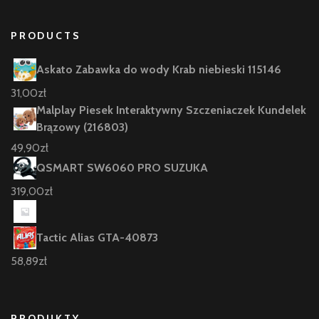
PRODUCTS
Askato Zabawka do wody Krab niebieski 115146
31,00
zł
Malplay Piesek Interaktywny Szczeniaczek Kundelek
Brązowy (216803)
49,90
zł
QSMART SW6060 PRO SUZUKA
319,00
zł
Tactic Alias GTA-40873
58,89
zł
PRODUKTY