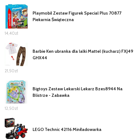
Playmobil Zestaw Figurek Special Plus 70877
Piekarnia Świąteczna
14,40
zł
Barbie Ken ubranka dla lalki Mattel (kucharz) FXJ49
GHX44
21,50
zł
Bigtoys Zestaw Lekarski Lekarz Bzes8944 Na
Blistrze - Zabawka
12,50
zł
LEGO Technic 42116 Miniładowarka