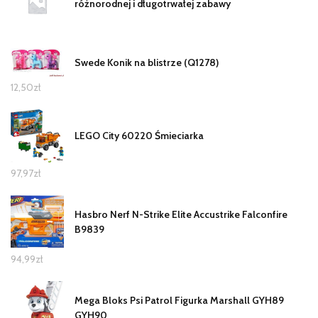
różnorodnej i długotrwałej zabawy
Swede Konik na blistrze (Q1278)
12,50
zł
LEGO City 60220 Śmieciarka
97,97
zł
Hasbro Nerf N-Strike Elite Accustrike Falconfire
B9839
94,99
zł
Mega Bloks Psi Patrol Figurka Marshall GYH89
GYH90