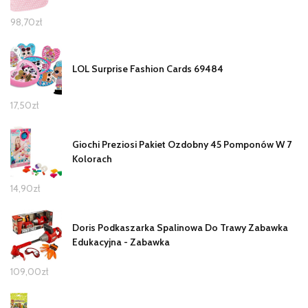
98,70
zł
LOL Surprise Fashion Cards 69484
17,50
zł
Giochi Preziosi Pakiet Ozdobny 45 Pomponów W 7
Kolorach
14,90
zł
Doris Podkaszarka Spalinowa Do Trawy Zabawka
Edukacyjna - Zabawka
109,00
zł