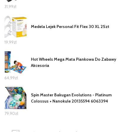
31,99
zł
Medela Lejek Personal Fit Flex 30 XL 2Szt
19,99
zł
Hot Wheels Mega Mata Piankowa Do Zabawy
Akcesoria
64,99
zł
Spin Master Bakugan Evolutions - Platinum
Colossus + Nanokule 20135594 6063394
79,90
zł