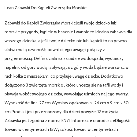
Lean Zabawki Do Kąpieli Zwierzątka Morskie
Zabawki do Kąpieli Zwierzątka MorskieJeśli twoje dziecko lubi
morskie przygody, kąpiele w basenie i wannie to idealna zabawka dla
waszego dziecka, a jeśli twoje dziecko nie lubi kąpieli to na pewno
ułatwi mu tą czynność, odwróci jego uwagę i połączy z
przyjemnością. Delfin działa na zasadzie wodospadu, wystarczy
napełnić od góry wodą i spływająca z góry woda będzie wprawiać w
ruch kółka z muszelkami co przykuje uwagę dziecka. Dodatkowo
dołączono 3 zwierzęta morskie , które unoszą się na tafli wody i
pływają wokół twojego dziecka, wywołując uśmiech na jego twarzy.
Wysokość delfina: 27 cm Wymiary opakowania : 24 cm x 9 cm x 30
cm Produkt jest przeznaczony dla dzieci powyżej 12 mc życia.
Zabawka jest zgodna z normą EN71. Informacje o produkcieDługość
towaru w centymetrach 15Wysokość towaru w centymetrach