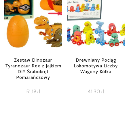
Zestaw Dinozaur
Drewniany Pociąg
Tyranozaur Rex z Jajkiem
Lokomotywa Liczby
DIY Śrubokręt
Wagony Kółka
Pomarańczowy
51,19
zł
41,30
zł