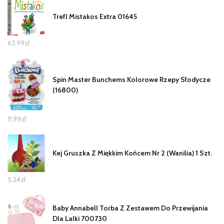
Trefl Mistakos Extra 01645
63,99
zł
Spin Master Bunchems Kolorowe Rzepy Słodycze
(16800)
11,99
zł
Kej Gruszka Z Miękkim Końcem Nr 2 (Wanilia) 1 Szt.
5,24
zł
Baby Annabell Torba Z Zestawem Do Przewijania
Dla Lalki 700730