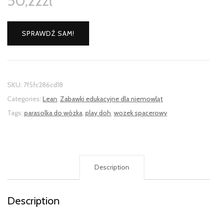
50,22
zł
SPRAWDŹ SAM!
SKU:
7f5fc286cd18
Categories:
Lean
,
Zabawki edukacyjne dla niemowląt
Tags:
parasolka do wózka
,
play doh
,
wozek spacerowy
Description
Description