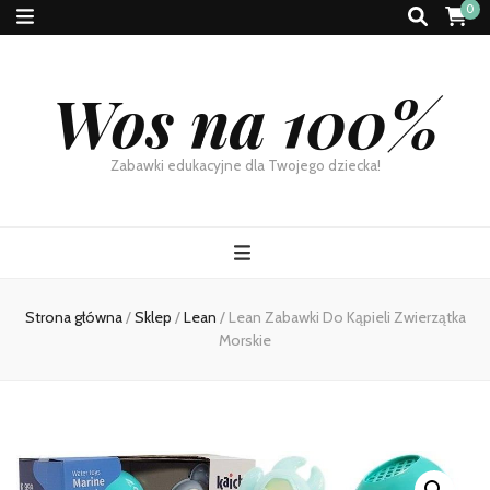
0
Wos na 100%
Zabawki edukacyjne dla Twojego dziecka!
Strona główna
/
Sklep
/
Lean
/
Lean Zabawki Do Kąpieli Zwierzątka
Morskie