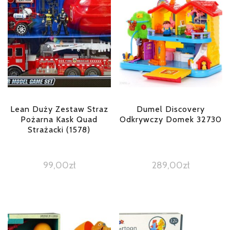
Lean Duży Zestaw Straz
Dumel Discovery
Pożarna Kask Quad
Odkrywczy Domek 32730
Strażacki (1578)
99,00
zł
289,00
zł