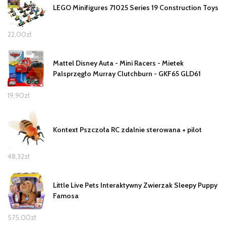
LEGO Minifigures 71025 Series 19 Construction Toys
22,00
zł
Mattel Disney Auta - Mini Racers - Mietek
Palsprzęgło Murray Clutchburn - GKF65 GLD61
19,90
zł
Kontext Pszczoła RC zdalnie sterowana + pilot
48,32
zł
Little Live Pets Interaktywny Zwierzak Sleepy Puppy
Famosa
575,00
zł