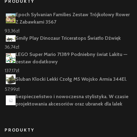
PRODUKTY
Epoch Sylvanian Families Zestaw Trójkołowy Rower
Z Zabawkami 3567
93,36
zł
Smily Play Dinozaur Triceratops Światło Dźwięk
36,74
zł
LEGO Super Mario 71389 Podniebny świat Lakitu —
zestaw dodatkowy
137,17
zł
Sluban Klocki Lekki Czołg M5 Wojsko Armia 344El.
57,99
zł
bezpieczeństwo i nowoczesna stylistyka. W czasie
projektowania akcesoriów oraz ubranek dla lalek
PRODUKTY