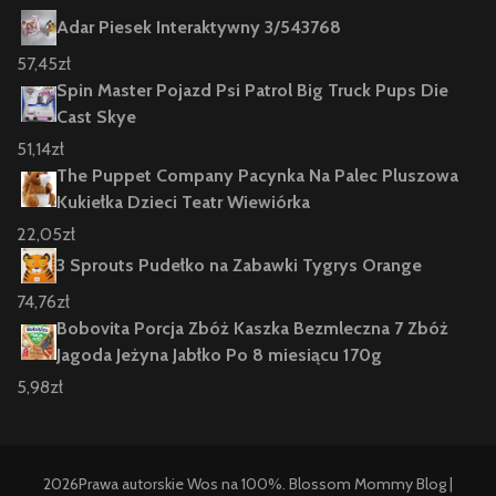
Adar Piesek Interaktywny 3/543768
57,45
zł
Spin Master Pojazd Psi Patrol Big Truck Pups Die
Cast Skye
51,14
zł
The Puppet Company Pacynka Na Palec Pluszowa
Kukiełka Dzieci Teatr Wiewiórka
22,05
zł
3 Sprouts Pudełko na Zabawki Tygrys Orange
74,76
zł
Bobovita Porcja Zbóż Kaszka Bezmleczna 7 Zbóż
Jagoda Jeżyna Jabłko Po 8 miesiącu 170g
5,98
zł
2026Prawa autorskie
Wos na 100%
.
Blossom Mommy Blog |