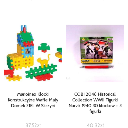
Marioinex Klocki
COBI 2046 Historical
Konstrukcyjne Wafle Mały
Collection WWII Figurki
Domek 31El. W Skrzyni
Narvik 1940 30 klocków + 3
figurki
37,52
zł
40,32
zł