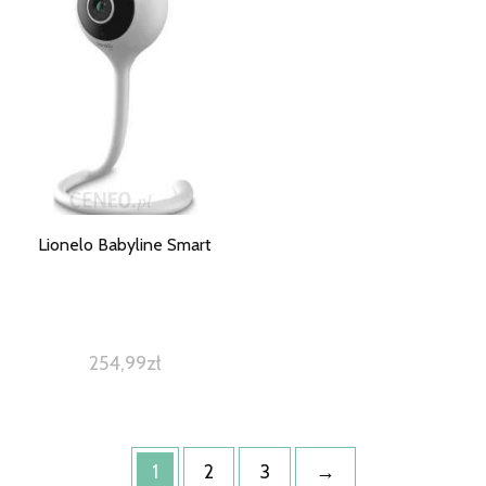
Lionelo Babyline Smart
254,99
zł
1
2
3
→