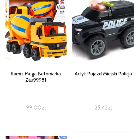
Ramiz Mega Betoniarka
Artyk Pojazd Miejski Policja
Zau99981
99,00
zł
25,42
zł