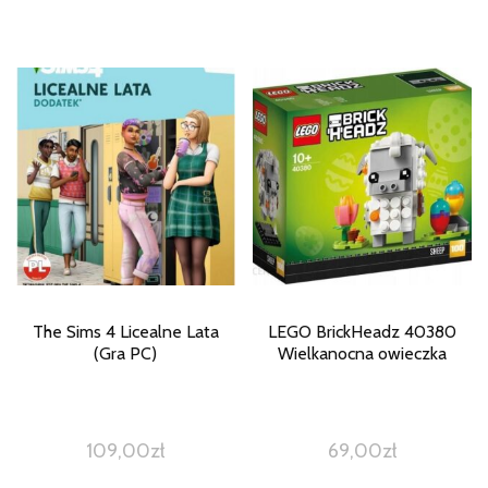
The Sims 4 Licealne Lata
LEGO BrickHeadz 40380
(Gra PC)
Wielkanocna owieczka
109,00
zł
69,00
zł