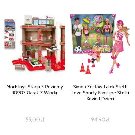
Mochtoys Stacja 3 Poziomy
Simba Zestaw Lalek Steffi
10903 Garaż Z Windą
Love Sporty Familijne Steffi
Kevin I Dzieci
55,00
zł
94,90
zł