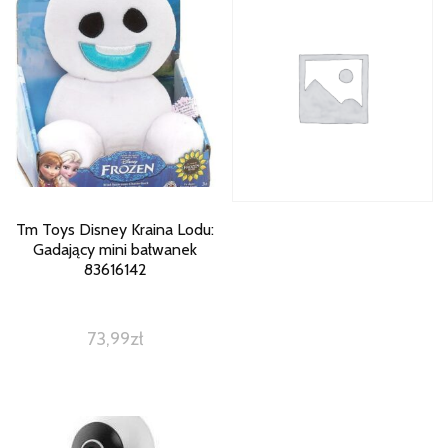
Tm Toys Disney Kraina Lodu:
Gadający mini bałwanek
83616142
73,99
zł