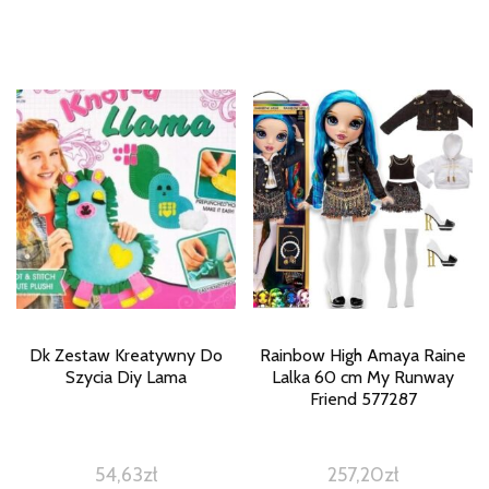
Dk Zestaw Kreatywny Do
Rainbow High Amaya Raine
Szycia Diy Lama
Lalka 60 cm My Runway
Friend 577287
54,63
zł
257,20
zł