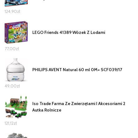
124,90
zł
LEGO Friends 41389 Wózek Z Lodami
77,00
zł
PHILIPS AVENT Natural 60 ml 0M+ SCF039/17
49,00
zł
Iso Trade Farma Ze Zwierzętami I Akcesoriami 2
Autka Rolnicze
121,12
zł