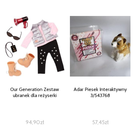
Our Generation Zestaw
Adar Piesek Interaktywny
ubranek dla reżyserki
3/543768
94,90
zł
57,45
zł