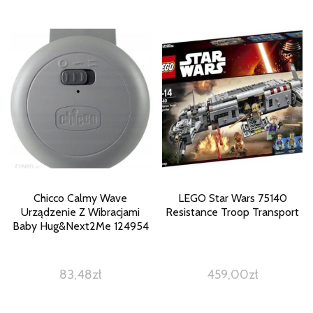
Chicco Calmy Wave
LEGO Star Wars 75140
Urządzenie Z Wibracjami
Resistance Troop Transport
Baby Hug&Next2Me 124954
83,48
zł
459,00
zł