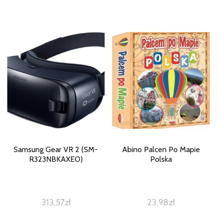
Samsung Gear VR 2 (SM-
Abino Palcen Po Mapie
R323NBKAXEO)
Polska
313,57
zł
23,98
zł