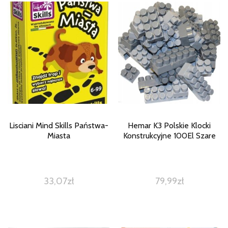
Lisciani Mind Skills Państwa-
Hemar K3 Polskie Klocki
Miasta
Konstrukcyjne 100El Szare
33,07
zł
79,99
zł