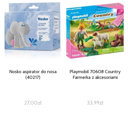
Nosko aspirator do nosa
Playmobil 70608 Country
(40217)
Farmerka z akcesoriami
27,00
zł
33,99
zł