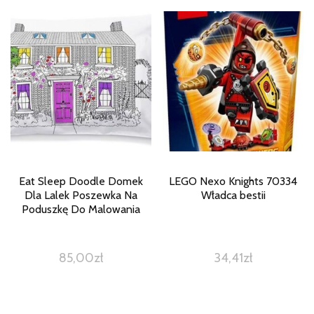
Eat Sleep Doodle Domek
LEGO Nexo Knights 70334
Dla Lalek Poszewka Na
Władca bestii
Poduszkę Do Malowania
85,00
zł
34,41
zł