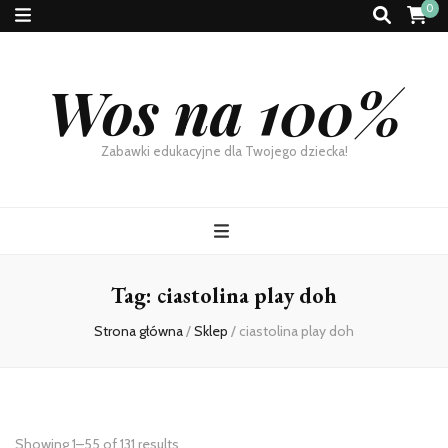
0
Wos na 100%
Zabawki edukacyjne dla Twojego dziecka!
Tag:
ciastolina play doh
Strona główna
/
Sklep
/
ciastolina play doh
Showing 1–55 of 131 results