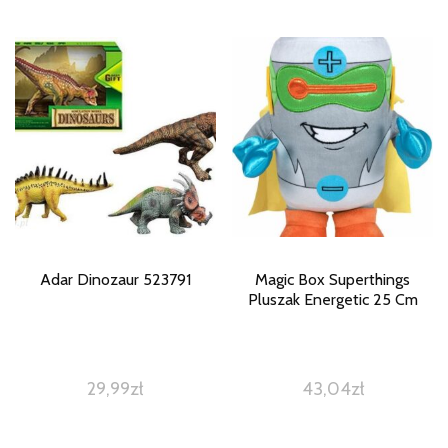
Adar Dinozaur 523791
Magic Box Superthings
Pluszak Energetic 25 Cm
29,99
zł
43,04
zł