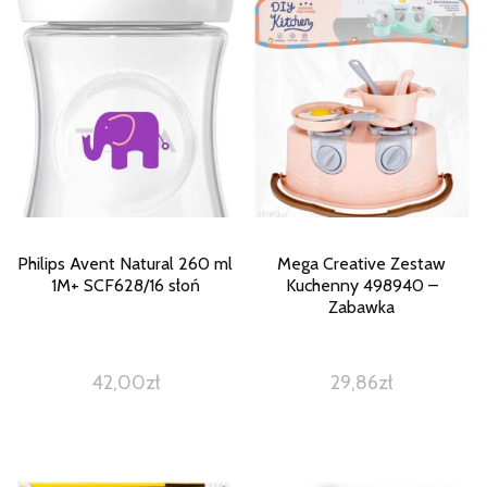
Philips Avent Natural 260 ml
Mega Creative Zestaw
1M+ SCF628/16 słoń
Kuchenny 498940 –
Zabawka
42,00
zł
29,86
zł