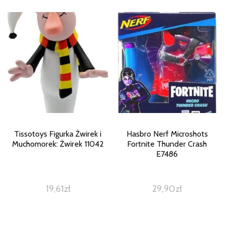
Tissotoys Figurka Żwirek i
Hasbro Nerf Microshots
Muchomorek: Żwirek 11042
Fortnite Thunder Crash
E7486
19,61
zł
29,90
zł