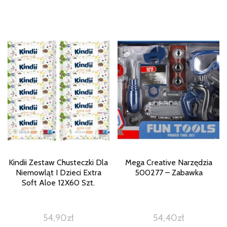
Kindii Zestaw Chusteczki Dla
Mega Creative Narzędzia
Niemowląt I Dzieci Extra
500277 – Zabawka
Soft Aloe 12X60 Szt.
54,90
zł
54,40
zł