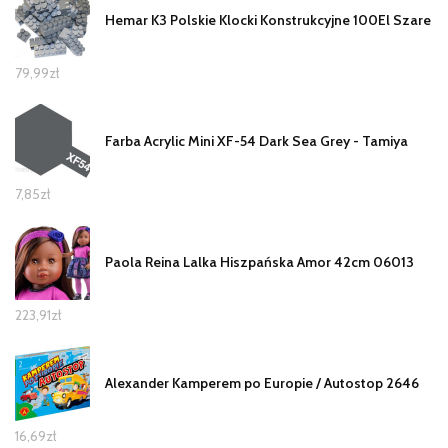
Hemar K3 Polskie Klocki Konstrukcyjne 100El Szare
79,99
zł
Farba Acrylic Mini XF-54 Dark Sea Grey - Tamiya
7,85
zł
Paola Reina Lalka Hiszpańska Amor 42cm 06013
223,91
zł
Alexander Kamperem po Europie / Autostop 2646
16,69
zł