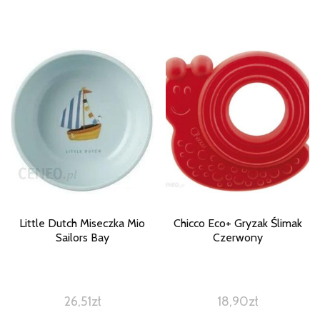
Little Dutch Miseczka Mio
Chicco Eco+ Gryzak Ślimak
Sailors Bay
Czerwony
26,51
zł
18,90
zł