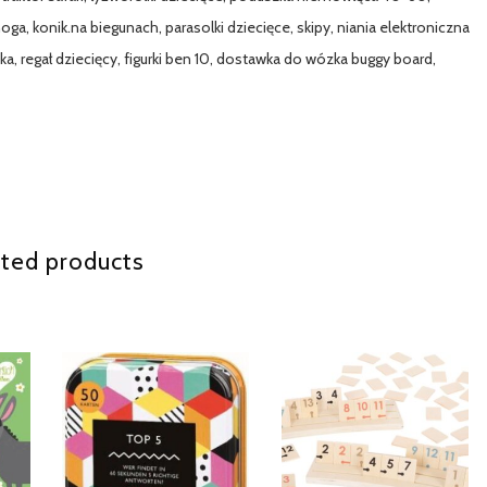
jnoga, konik.na biegunach, parasolki dziecięce, skipy, niania elektroniczna
hka, regał dziecięcy, figurki ben 10, dostawka do wózka buggy board,
ted products