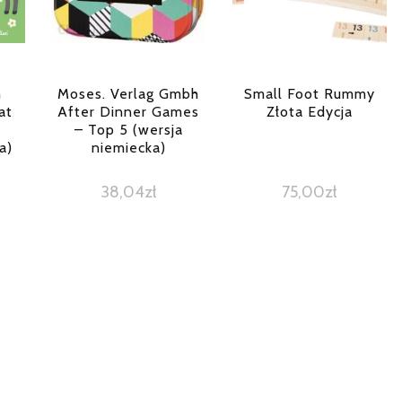
h
Moses. Verlag Gmbh
Small Foot Rummy
at
After Dinner Games
Złota Edycja
e
– Top 5 (wersja
a)
niemiecka)
38,04
zł
75,00
zł