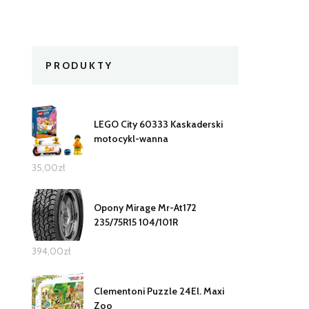
PRODUKTY
LEGO City 60333 Kaskaderski
motocykl-wanna
35,00
zł
Opony Mirage Mr-At172
235/75R15 104/101R
394,00
zł
Clementoni Puzzle 24El. Maxi
Zoo