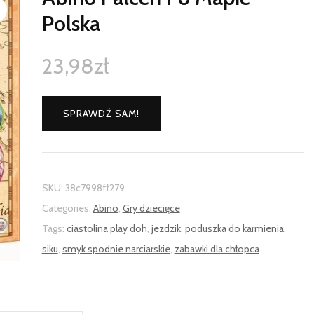
Polska
23,98
zł
SPRAWDŹ SAM!
SKU:
38c7998ff279
Categories:
Abino
,
Gry dziecięce
Tags:
ciastolina play doh
,
jezdzik
,
poduszka do karmienia
,
siku
,
smyk spodnie narciarskie
,
zabawki dla chłopca