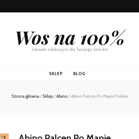
Wos na 100%
Zabawki edukacyjne dla Twojego dziecka!
SKLEP
BLOG
Strona główna
/
Sklep
/
Abino
/
Abino Palcen Po Mapie Polska
Abino Palcen Po Mapie