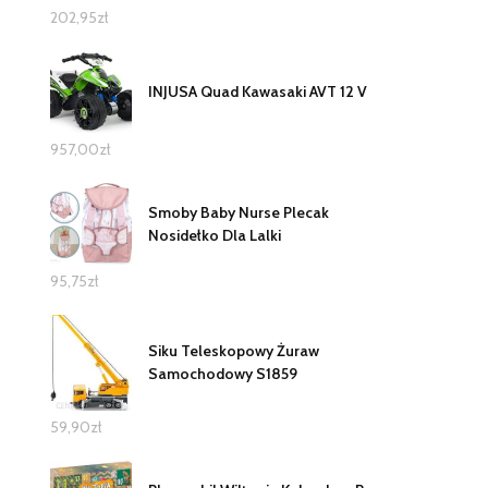
202,95
zł
INJUSA Quad Kawasaki AVT 12 V
957,00
zł
Smoby Baby Nurse Plecak
Nosidełko Dla Lalki
95,75
zł
Siku Teleskopowy Żuraw
Samochodowy S1859
59,90
zł