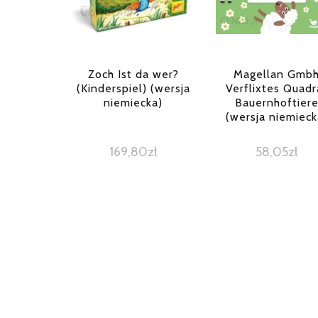
Zoch Ist da wer?
Magellan Gmb
(Kinderspiel) (wersja
Verflixtes Quadr
niemiecka)
Bauernhoftier
(wersja niemieck
169,80
zł
58,05
zł