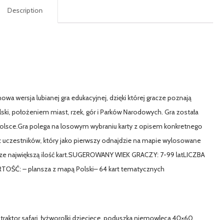
Description
wersja lubianej gra edukacyjnej, dzięki której gracze poznają
ski, położeniem miast, rzek, gór i Parków Narodowych. Gra została
 Polsce.Gra polega na losowym wybraniu karty z opisem konkretnego
z uczestników, który jako pierwszy odnajdzie na mapie wylosowane
erze największą ilość kart.SUGEROWANY WIEK GRACZY: 7-99 latLICZBA
OŚĆ: – plansza z mapą Polski– 64 kart tematycznych
 traktor safari, łyżworolki dziecięce, poduszka niemowlęca 40×60,