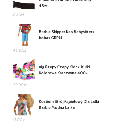
4Szt.
6,46
zł
Barbie Skipper Ken Babysitters
bobas GRP14
46,67
zł
Aig Rzepy Czepy Klocki Kulki
Kolorowe Kreatywne 400+
59,90
zł
Kostium Strój Kąpielowy Dla Lalki
Barbie Modna Lalka
17,00
zł