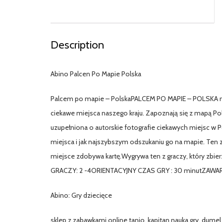
Description
Abino Palcen Po Mapie Polska
Palcem po mapie – PolskaPALCEM PO MAPIE – POLSKA nowa 
ciekawe miejsca naszego kraju. Zapoznają się z mapą Pol
uzupełniona o autorskie fotografie ciekawych miejsc w
miejsca i jak najszybszym odszukaniu go na mapie. Ten 
miejsce zdobywa kartę.Wygrywa ten z graczy, który zbi
GRACZY: 2 -4ORIENTACYJNY CZAS GRY : 30 minutZAWART
Abino: Gry dziecięce
sklep z zabawkami online tanio, kapitan nauka gry, dumel