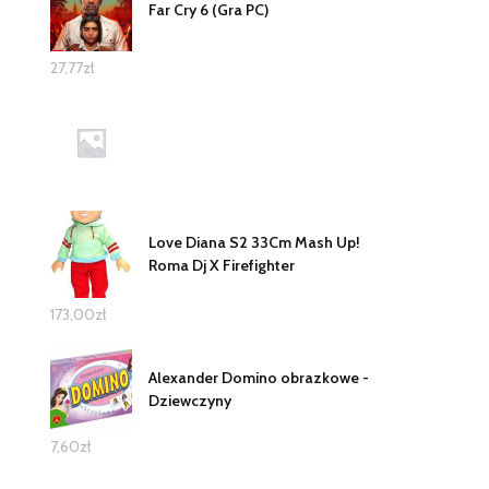
Far Cry 6 (Gra PC)
27,77
zł
Love Diana S2 33Cm Mash Up!
Roma Dj X Firefighter
173,00
zł
Alexander Domino obrazkowe -
Dziewczyny
7,60
zł