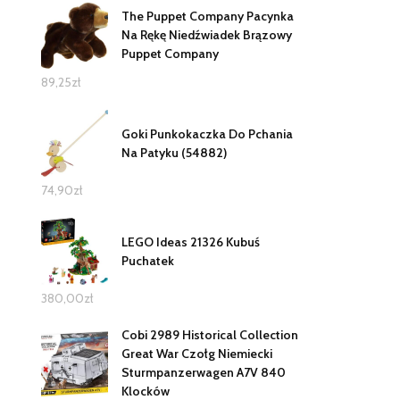
The Puppet Company Pacynka
Na Rękę Niedźwiadek Brązowy
Puppet Company
89,25
zł
Goki Punkokaczka Do Pchania
Na Patyku (54882)
74,90
zł
LEGO Ideas 21326 Kubuś
Puchatek
380,00
zł
Cobi 2989 Historical Collection
Great War Czołg Niemiecki
Sturmpanzerwagen A7V 840
Klocków