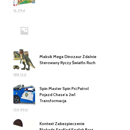
16,29
zł
Maksik Mega Dinozaur Zdalnie
Sterowany Ryczy Światło Ruch
188,12
zł
Spin Master Spin Psi Patrol
Pojazd Chase'a 2w1
Transformacja
159,99
zł
Kontext Zabezpieczenie
Blokada Szuflad Szafek Brąz