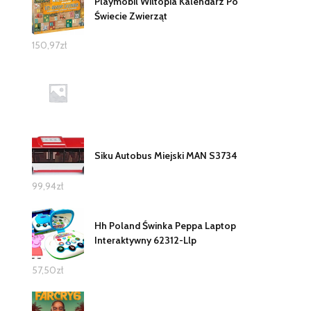
Playmobil Wiltopia Kalendarz Po
Świecie Zwierząt
150,97
zł
Siku Autobus Miejski MAN S3734
99,94
zł
Hh Poland Świnka Peppa Laptop
Interaktywny 62312-Llp
57,50
zł