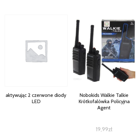
aktywując 2 czerwone diody
Nobokids Walkie Talkie
LED
Krótkofalówka Policyjna
Agent
19,99
zł