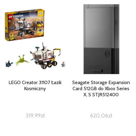
LEGO Creator 31107 Łazik
Seagate Storage Expansion
Kosmiczny
Card 512GB do Xbox Series
X, S STJR512400
319,99
zł
620,06
zł