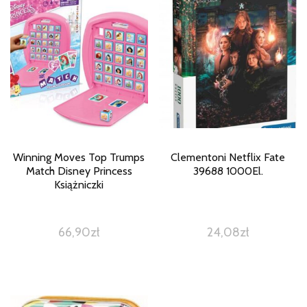
Winning Moves Top Trumps
Clementoni Netflix Fate
Match Disney Princess
39688 1000El.
Książniczki
66,90
zł
24,08
zł