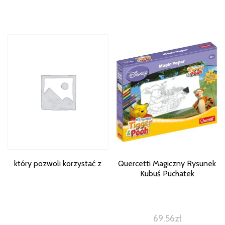
który pozwoli korzystać z
Quercetti Magiczny Rysunek
Kubuś Puchatek
69,56
zł