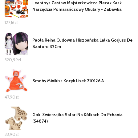
Leantoys Zestaw Majsterkowicza Plecak Kask
Narzędzia Pomarańczowy Okulary - Zabawka
127,16
zł
Paola Reina Cudowna Hiszpańska Lalka Gorjuss De
Santoro 32Cm
320,99
zł
Smoby Minikiss Kocyk Lisek 210126 A
47,90
zł
Goki Zwierzątka Safari Na Kółkach Do Pchania
(54874)
33,90
zł