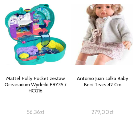
Mattel Polly Pocket zestaw
Antonio Juan Lalka Baby
Oceanarium Wyderki FRY35 /
Beni Tears 42 Cm
HCG16
56,36
zł
279,00
zł