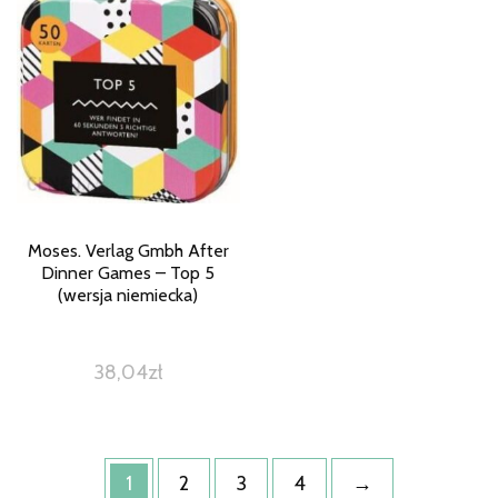
Moses. Verlag Gmbh After
Dinner Games – Top 5
(wersja niemiecka)
38,04
zł
1
2
3
4
→