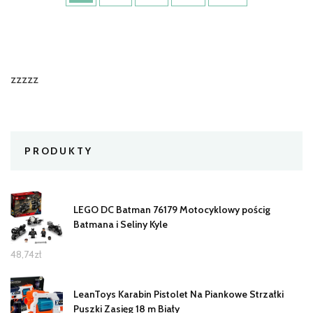
zzzzz
PRODUKTY
LEGO DC Batman 76179 Motocyklowy pościg
Batmana i Seliny Kyle
48,74
zł
LeanToys Karabin Pistolet Na Piankowe Strzałki
Puszki Zasięg 18 m Biały