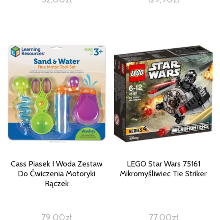
Cass Piasek I Woda Zestaw
LEGO Star Wars 75161
Do Ćwiczenia Motoryki
Mikromyśliwiec Tie Striker
Rączek
79,00
zł
77,00
zł