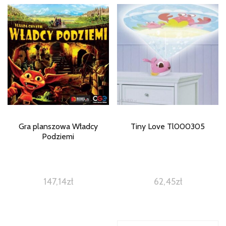
Gra planszowa Władcy
Tiny Love Tl000305
Podziemi
147,14
zł
62,45
zł