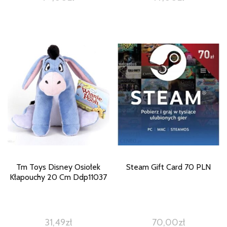
Tm Toys Disney Osiołek
Steam Gift Card 70 PLN
Kłapouchy 20 Cm Ddp11037
31,49
zł
70,00
zł