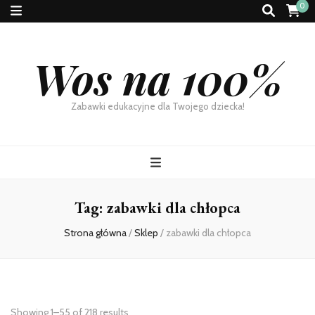
0
Wos na 100%
Zabawki edukacyjne dla Twojego dziecka!
Tag:
zabawki dla chłopca
Strona główna
/
Sklep
/
zabawki dla chłopca
Showing 1–55 of 218 results