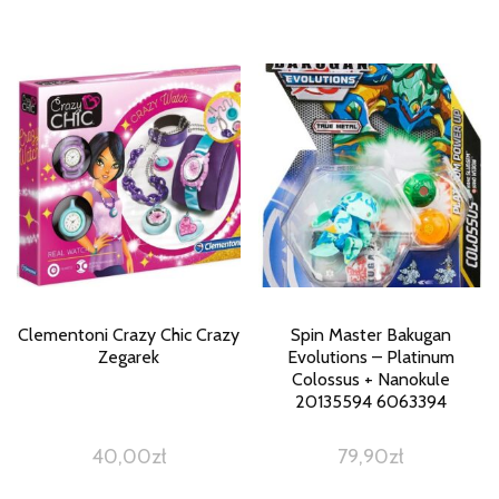
Clementoni Crazy Chic Crazy
Spin Master Bakugan
Zegarek
Evolutions – Platinum
Colossus + Nanokule
20135594 6063394
40,00
zł
79,90
zł