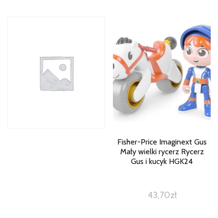
Fisher-Price Imaginext Gus
Mały wielki rycerz Rycerz
Gus i kucyk HGK24
43,70
zł