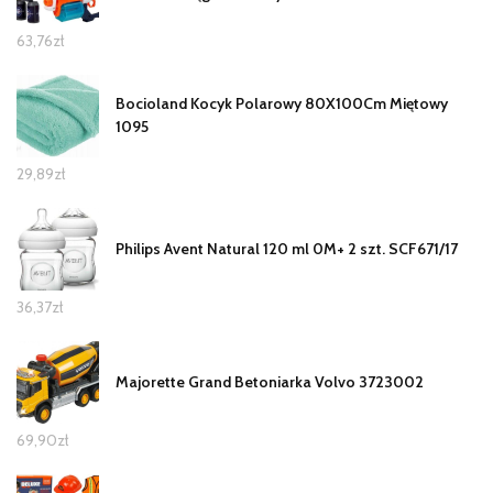
63,76
zł
Bocioland Kocyk Polarowy 80X100Cm Miętowy
1095
29,89
zł
Philips Avent Natural 120 ml 0M+ 2 szt. SCF671/17
36,37
zł
Majorette Grand Betoniarka Volvo 3723002
69,90
zł