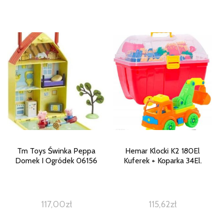
Tm Toys Świnka Peppa
Hemar Klocki K2 180El
Domek I Ogródek 06156
Kuferek + Koparka 34El.
117,00
zł
115,62
zł