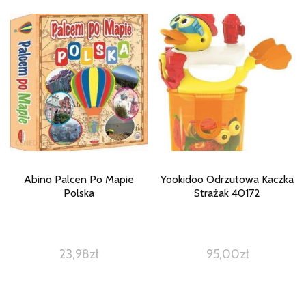
Abino Palcen Po Mapie
Yookidoo Odrzutowa Kaczka
Polska
Strażak 40172
23,98
zł
95,00
zł