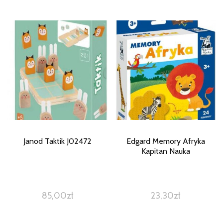
Janod Taktik J02472
Edgard Memory Afryka
Kapitan Nauka
85,00
zł
23,30
zł