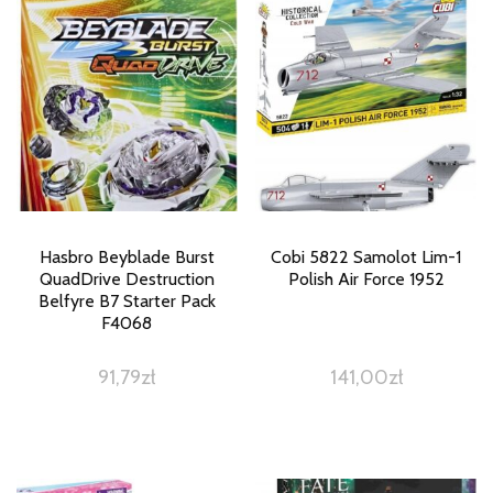
Hasbro Beyblade Burst
Cobi 5822 Samolot Lim-1
QuadDrive Destruction
Polish Air Force 1952
Belfyre B7 Starter Pack
F4068
91,79
zł
141,00
zł