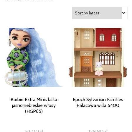
Barbie Extra Minis lalka
Epoch Sylvanian Families
jasnoniebieskie włosy
Pałacowa willa 5400
(HGP65)
52,00
zł
129,90
zł