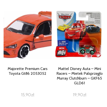
Majorette Premium Cars
Mattel Disney Auta – Mini
Toyota Gt86 2053052
Racers – Mietek Palsprzęgło
Murray Clutchburn – GKF65
GLD61
15,90
zł
19,90
zł