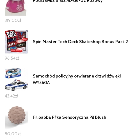
Podstawka Biała AL-G6-02 Różowy
319,00
zł
Spin Master Tech Deck Skateshop Bonus Pack 2
96,54
zł
Samochód policyjny otwierane drzwi dźwięki
WY560A
43,42
zł
Filibabba Piłka Sensoryczna Pil Blush
80,00
zł