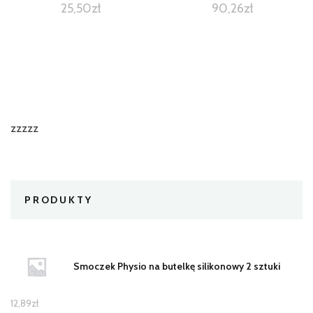
25,50
zł
90,26
zł
zzzzz
PRODUKTY
Smoczek Physio na butelkę silikonowy 2 sztuki
12,89
zł