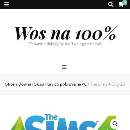
0
Wos na 100%
Zabawki edukacyjne dla Twojego dziecka!
Strona główna
/
Sklep
/
Gry do pobrania na PC
/
The Sims 4 (Digital)