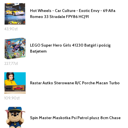
Hot Wheels - Car Culture - Exotic Envy - 69 Alfa
Romeo 33 Stradale FPY86 HCJ91
43,90
zł
LEGO Super Hero Girls 41230 Batgirl i pościg
Batjetem
227,77
zł
Rastar Autko Sterowane R/C Porche Macan Turbo
109,90
zł
Spin Master Maskotka Psi Patrol plusz 8cm Chase