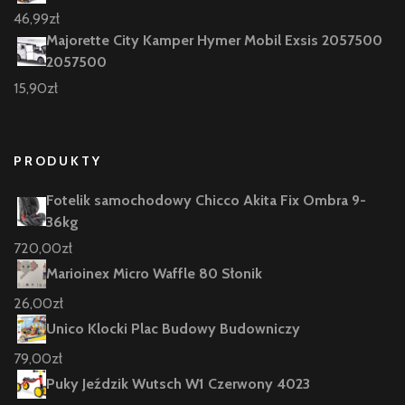
46,99
zł
Majorette City Kamper Hymer Mobil Exsis 2057500
2057500
15,90
zł
PRODUKTY
Fotelik samochodowy Chicco Akita Fix Ombra 9-
36kg
720,00
zł
Marioinex Micro Waffle 80 Słonik
26,00
zł
Unico Klocki Plac Budowy Budowniczy
79,00
zł
Puky Jeździk Wutsch W1 Czerwony 4023