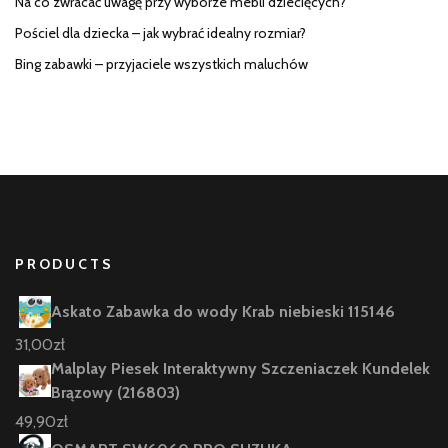
Na co zwracać uwagę przy wyborze mebli dziecięcych?
Pościel dla dziecka – jak wybrać idealny rozmiar?
Bing zabawki – przyjaciele wszystkich maluchów
PRODUCTS
Askato Zabawka do wody Krab niebieski 115146
31,00
zł
Malplay Piesek Interaktywny Szczeniaczek Kundelek
Brązowy (216803)
49,90
zł