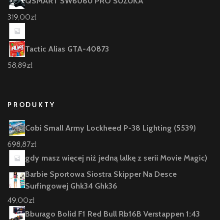
QSMART SW6060 PRO SUZUKA
319,00
zł
Tactic Alias GTA-40873
58,89
zł
PRODUKTY
Cobi Small Army Lockheed P-38 Lighting (5539)
698,87
zł
gdy masz więcej niż jedną lalkę z serii Movie Magic)
Barbie Sportowa Siostra Skipper Na Desce
Surfingowej Ghk34 Ghk36
49,00
zł
Bburago Bolid F1 Red Bull Rb16B Verstappen 1:43