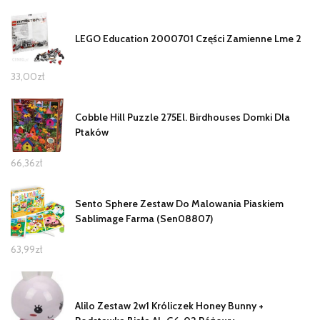
LEGO Education 2000701 Części Zamienne Lme 2
33,00
zł
Cobble Hill Puzzle 275El. Birdhouses Domki Dla
Ptaków
66,36
zł
Sento Sphere Zestaw Do Malowania Piaskiem
Sablimage Farma (Sen08807)
63,99
zł
Alilo Zestaw 2w1 Króliczek Honey Bunny +