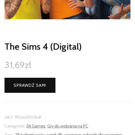
The Sims 4 (Digital)
31,69
zł
SPRAWDŹ SAM!
SKU:
ff0ee5f00bd1
Categories:
EA Games
,
Gry do pobrania na PC
Tags:
29 tydzień ciąży
,
cymbałki
,
szumisie
,
zabawki dla rocznego