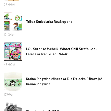
28,99
zł
Trifox Śmieciarka Rozkręcana
121,34
zł
LOL Surprise Mebelki Winter Chill Strefa Lodu
Laleczka Ice Sk8er 576648
43,90
zł
Kraina Pingwina Miseczka Dla Dziecka Piłkarz Jaś
Kraina Pingwina
17,99
zł