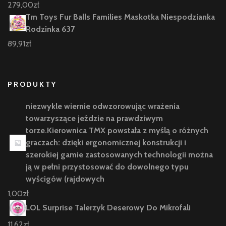
279,00
zł
Tm Toys Fur Balls Families Maskotka Niespodzianka
Rodzinka 637
89,91
zł
PRODUKTY
niezwykle wiernie odwzorowując wrażenia
towarzyszące jeździe na prawdziwym
torze.Kierownica TMX powstała z myślą o różnych
graczach: dzięki ergonomicznej konstrukcji i
szerokiej gamie zastosowanych technologii można
ją w pełni przystosować do dowolnego typu
wyścigów (rajdowych
1,00
zł
LOL Surprise Talerzyk Deserowy Do Mikrofali
11,62
zł