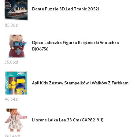
Dante Puzzle 3D Led Titanic 20521
115,86
zł
Djeco Laleczka Figurka Księżniczki Anouchka
Dj06756
35,86
zł
Apli Kids Zestaw Stempelków I Wałków Z Farbkami
46,64
zł
Llorens Lalka Lea 33 Cm (GXP821911)
190,46
zł