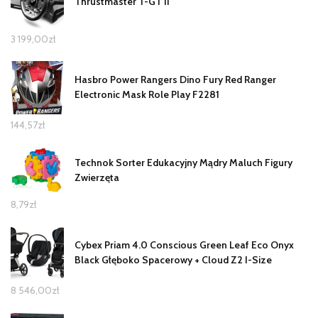
Thrustmaster T-GT II
3 199,00
zł
Hasbro Power Rangers Dino Fury Red Ranger
Electronic Mask Role Play F2281
144,57
zł
Technok Sorter Edukacyjny Mądry Maluch Figury
Zwierzęta
8,79
zł
Cybex Priam 4.0 Conscious Green Leaf Eco Onyx
Black Głęboko Spacerowy + Cloud Z2 I-Size
8 546,00
zł