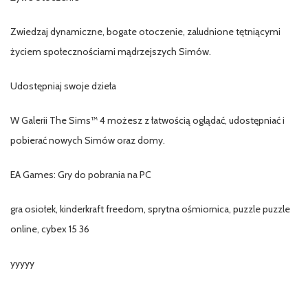
Zwiedzaj dynamiczne, bogate otoczenie, zaludnione tętniącymi
życiem społecznościami mądrzejszych Simów.
Udostępniaj swoje dzieła
W Galerii The Sims™ 4 możesz z łatwością oglądać, udostępniać i
pobierać nowych Simów oraz domy.
EA Games: Gry do pobrania na PC
gra osiołek, kinderkraft freedom, sprytna ośmiornica, puzzle puzzle
online, cybex 15 36
yyyyy