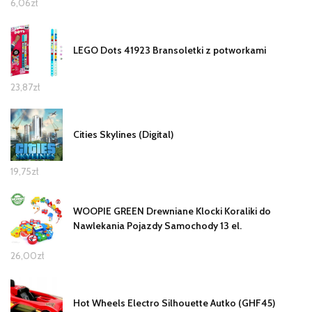
6,06
zł
LEGO Dots 41923 Bransoletki z potworkami
23,87
zł
Cities Skylines (Digital)
19,75
zł
WOOPIE GREEN Drewniane Klocki Koraliki do
Nawlekania Pojazdy Samochody 13 el.
26,00
zł
Hot Wheels Electro Silhouette Autko (GHF45)