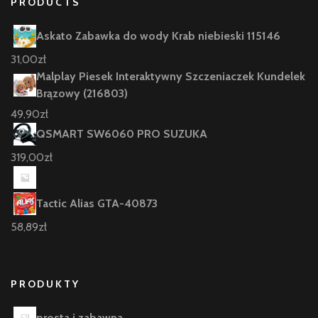
PRODUCTS
Askato Zabawka do wody Krab niebieski 115146
31,00
zł
Malplay Piesek Interaktywny Szczeniaczek Kundelek
Brązowy (216803)
49,90
zł
QSMART SW6060 PRO SUZUKA
319,00
zł
Tactic Alias GTA-40873
58,89
zł
PRODUKTY
prosta i zabawna