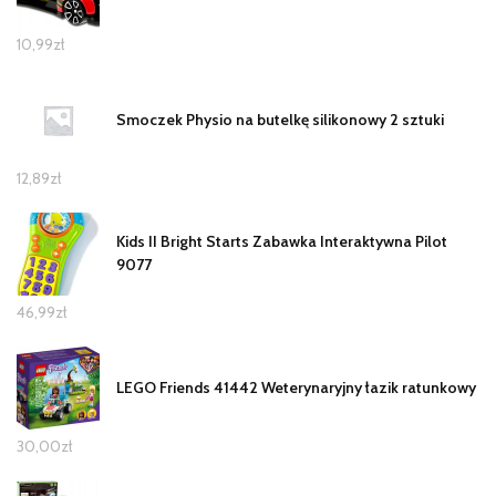
10,99
zł
Smoczek Physio na butelkę silikonowy 2 sztuki
12,89
zł
Kids II Bright Starts Zabawka Interaktywna Pilot
9077
46,99
zł
LEGO Friends 41442 Weterynaryjny łazik ratunkowy
30,00
zł