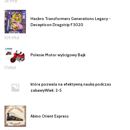
28,99
zł
Hasbro Transformers Generations Legacy -
Decepticon Dragstrip F3020
109,99
zł
Polesie Motor wyścigowy Bajk
17,68
zł
która pozwala na efektywną naukę podczas
zabawyWiek: 2-5
Abino Orient Express