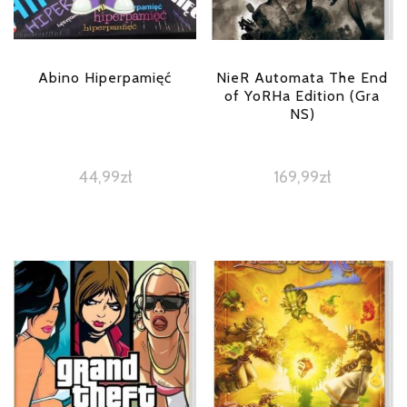
Abino Hiperpamięć
NieR Automata The End
of YoRHa Edition (Gra
NS)
44,99
zł
169,99
zł