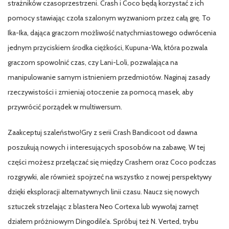
strażników czasoprzestrzeni. Crash i Coco będą korzystać z ich
pomocy stawiając czoła szalonym wyzwaniom przez całą grę. To
Ika-Ika, dająca graczom możliwość natychmiastowego odwrócenia
jednym przyciskiem środka ciężkości, Kupuna-Wa, która pozwala
graczom spowolnić czas, czy Lani-Loli, pozwalająca na
manipulowanie samym istnieniem przedmiotów. Naginaj zasady
rzeczywistości i zmieniaj otoczenie za pomocą masek, aby
przywrócić porządek w multiwersum.
Zaakceptuj szaleństwo!Gry z serii Crash Bandicoot od dawna
poszukują nowych i interesujących sposobów na zabawę. W tej
części możesz przełączać się między Crashem oraz Coco podczas
rozgrywki, ale również spojrzeć na wszystko z nowej perspektywy
dzięki eksploracji alternatywnych linii czasu. Naucz się nowych
sztuczek strzelając z blastera Neo Cortexa lub wywołaj zamęt
działem próżniowym Dingodile’a. Spróbuj też N. Verted, trybu