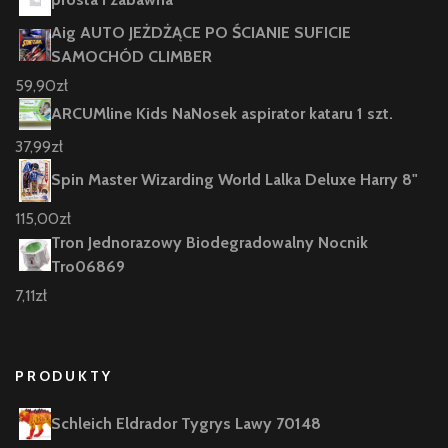
Aig AUTO JEŻDŻĄCE PO ŚCIANIE SUFICIE
SAMOCHÓD CLIMBER
59,90
zł
ARCUMline Kids NaNosek aspirator kataru 1 szt.
37,99
zł
Spin Master Wizarding World Lalka Deluxe Harry 8"
115,00
zł
Tron Jednorazowy Biodegradowalny Nocnik
Tro06869
7,11
zł
PRODUKTY
Schleich Eldrador Tygrys Lawy 70148