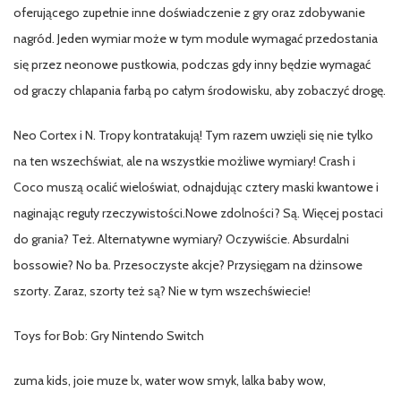
oferującego zupełnie inne doświadczenie z gry oraz zdobywanie
nagród. Jeden wymiar może w tym module wymagać przedostania
się przez neonowe pustkowia, podczas gdy inny będzie wymagać
od graczy chlapania farbą po całym środowisku, aby zobaczyć drogę.
Neo Cortex i N. Tropy kontratakują! Tym razem uwzięli się nie tylko
na ten wszechświat, ale na wszystkie możliwe wymiary! Crash i
Coco muszą ocalić wieloświat, odnajdując cztery maski kwantowe i
naginając reguły rzeczywistości.Nowe zdolności? Są. Więcej postaci
do grania? Też. Alternatywne wymiary? Oczywiście. Absurdalni
bossowie? No ba. Przesoczyste akcje? Przysięgam na dżinsowe
szorty. Zaraz, szorty też są? Nie w tym wszechświecie!
Toys for Bob: Gry Nintendo Switch
zuma kids, joie muze lx, water wow smyk, lalka baby wow,