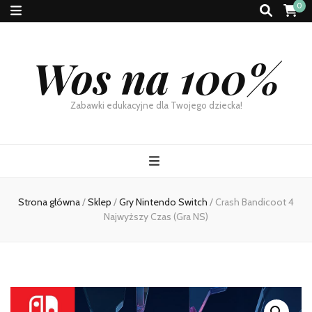
0
Wos na 100%
Zabawki edukacyjne dla Twojego dziecka!
Strona główna
/
Sklep
/
Gry Nintendo Switch
/
Crash Bandicoot 4
Najwyższy Czas (Gra NS)