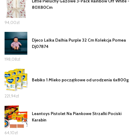
Little Pieluchy Gazowe 3-Pack Rainbow Off White -
80X80Cm
94,00
zł
Djeco Lalka Dalhia Purple 32 Cm Kolekcja Pomea
Dj07874
198,08
zł
Bebiko 1 Mleko początkowe od urodzenia 6x800g
221,94
zł
Leantoys Pistolet Na Piankowe Strzałki Pociski
Karabin
64,10
zł