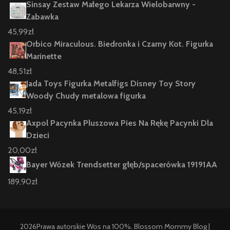
Sinsay Zestaw Małego Lekarza Wielobarwny -
Zabawka
45,99
zł
Orbico Miraculous. Biedronka i Czarny Kot. Figurka
Marinette
48,51
zł
Jada Toys Figurka Metalfigs Disney Toy Story
Woody Chudy metalowa figurka
45,19
zł
Axpol Pacynka Pluszowa Pies Na Rękę Pacynki Dla
Dzieci
20,00
zł
Bayer Wózek Trendsetter głęb/spacerówka 19191AA
189,90
zł
2026Prawa autorskie
Wos na 100%
.
Blossom Mommy Blog |