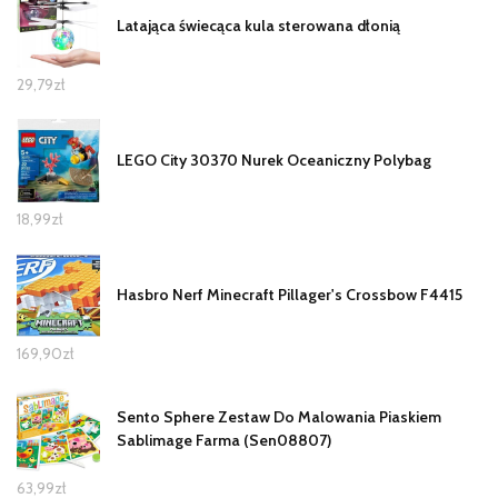
Latająca świecąca kula sterowana dłonią
29,79
zł
LEGO City 30370 Nurek Oceaniczny Polybag
18,99
zł
Hasbro Nerf Minecraft Pillager's Crossbow F4415
169,90
zł
Sento Sphere Zestaw Do Malowania Piaskiem
Sablimage Farma (Sen08807)
63,99
zł