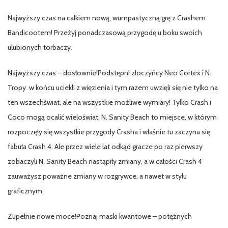
Najwyższy czas na całkiem nową, wumpastyczną grę z Crashem
Bandicootem! Przeżyj ponadczasową przygodę u boku swoich
ulubionych torbaczy.
Najwyższy czas – dosłownie!Podstępni złoczyńcy Neo Cortex i N.
Tropy w końcu uciekli z więzienia i tym razem uwzięli się nie tylko na
ten wszechświat, ale na wszystkie możliwe wymiary! Tylko Crash i
Coco mogą ocalić wieloświat. N. Sanity Beach to miejsce, w którym
rozpoczęły się wszystkie przygody Crasha i właśnie tu zaczyna się
fabuła Crash 4. Ale przez wiele lat odkąd gracze po raz pierwszy
zobaczyli N. Sanity Beach nastąpiły zmiany, a w całości Crash 4
zauważysz poważne zmiany w rozgrywce, a nawet w stylu
graficznym.
Zupełnie nowe moce!Poznaj maski kwantowe – potężnych