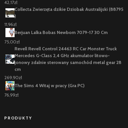
42,17
zł
Collecta Zwierzęta dzikie Dziobak Australijski (88795
)
11,96
zł
Berjuan Lalka Bobas Newborn 7079-17 30 Cm
75,00
zł
Revell Revell Control 24463 RC Car Monster Truck
Mercedes G-Class 2,4 GHz akumulator litowo-
jonowy zdalnie sterowany samochód metal gear 28
cm
269,90
zł
The Sims 4 Witaj w pracy (Gra PC)
76,99
zł
PRODUKTY