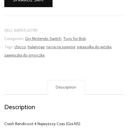
SPRAWDŹ SAM!
SKU:
168f0fc20781
Categories:
Gry Nintendo Switch
,
Toys for Bob
Tags:
chicco
,
hulajnoga
,
na na na surprise
,
parasolka do wózka
,
zawieszka do smoczka
Description
Description
Crash Bandicoot 4 Najwyższy Czas (Gra NS)