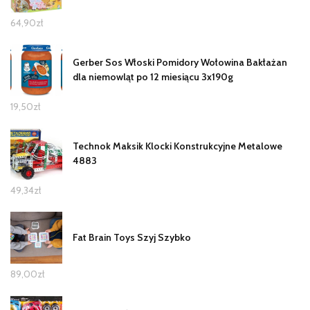
64,90
zł
Gerber Sos Włoski Pomidory Wołowina Bakłażan
dla niemowląt po 12 miesiącu 3x190g
19,50
zł
Technok Maksik Klocki Konstrukcyjne Metalowe
4883
49,34
zł
Fat Brain Toys Szyj Szybko
89,00
zł