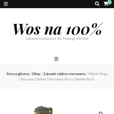
0
Wos na 100%
Zabawki edukacyjne dla Twojego dziecka!
Strona główna
/
Sklep
/
Zabawki zdalnie sterowane
/
Maksik Mega
Dinozaur Zdalnie Sterowany Ryczy Światło Ruch