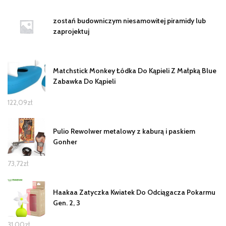
zostań budowniczym niesamowitej piramidy lub
zaprojektuj
Matchstick Monkey Łódka Do Kąpieli Z Małpką Blue
Zabawka Do Kąpieli
122,09
zł
Pulio Rewolwer metalowy z kaburą i paskiem
Gonher
73,72
zł
Haakaa Zatyczka Kwiatek Do Odciągacza Pokarmu
Gen. 2, 3
31,00
zł