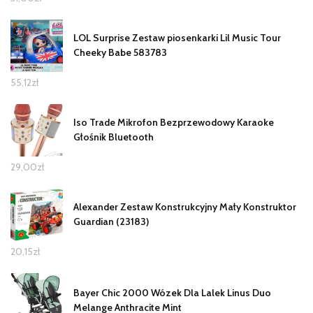
LOL Surprise Zestaw piosenkarki Lil Music Tour
Cheeky Babe 583783
55,12
zł
Iso Trade Mikrofon Bezprzewodowy Karaoke
Głośnik Bluetooth
29,00
zł
Alexander Zestaw Konstrukcyjny Mały Konstruktor
Guardian (23183)
20,15
zł
Bayer Chic 2000 Wózek Dla Lalek Linus Duo
Melange Anthracite Mint