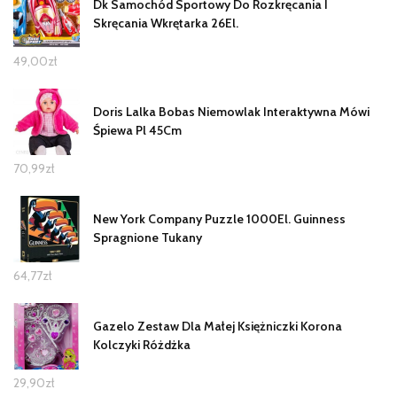
Dk Samochód Sportowy Do Rozkręcania I
Skręcania Wkrętarka 26El.
49,00
zł
Doris Lalka Bobas Niemowlak Interaktywna Mówi
Śpiewa Pl 45Cm
70,99
zł
New York Company Puzzle 1000El. Guinness
Spragnione Tukany
64,77
zł
Gazelo Zestaw Dla Małej Księżniczki Korona
Kolczyki Różdżka
29,90
zł