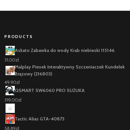
PRODUCTS
Askato Zabawka do wody Krab niebieski 115146
31,00
zł
Malplay Piesek Interaktywny Szczeniaczek Kundelek
Brązowy (216803)
49,90
zł
QSMART SW6060 PRO SUZUKA
319,00
zł
Tactic Alias GTA-40873
58,89
zł