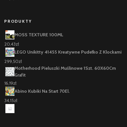
PRODUKTY
MOSS TEXTURE 100ML
20,43
zł
LEGO Unikitty 41455 Kreatywne Pudełko Z Klockami
299,50
zł
Motherhood Pieluszki Muślinowe 1Szt. 60X60Cm
Grafit
16,19
zł
Abino Kubiki Na Start 70El.
34,15
zł