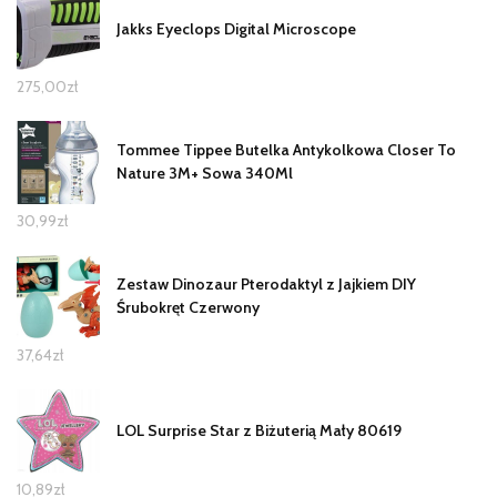
Jakks Eyeclops Digital Microscope
275,00
zł
Tommee Tippee Butelka Antykolkowa Closer To
Nature 3M+ Sowa 340Ml
30,99
zł
Zestaw Dinozaur Pterodaktyl z Jajkiem DIY
Śrubokręt Czerwony
37,64
zł
LOL Surprise Star z Biżuterią Mały 80619
10,89
zł