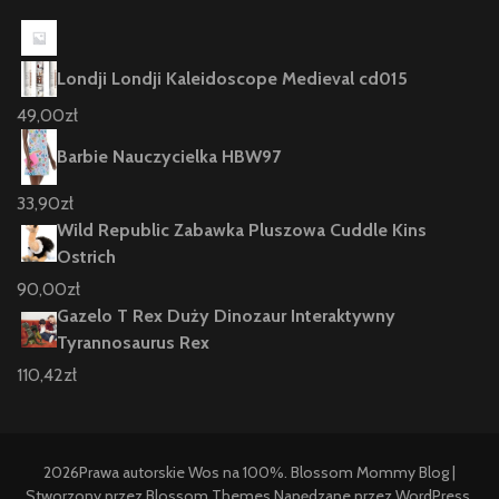
Londji Londji Kaleidoscope Medieval cd015
49,00
zł
Barbie Nauczycielka HBW97
33,90
zł
Wild Republic Zabawka Pluszowa Cuddle Kins
Ostrich
90,00
zł
Gazelo T Rex Duży Dinozaur Interaktywny
Tyrannosaurus Rex
110,42
zł
2026Prawa autorskie
Wos na 100%
.
Blossom Mommy Blog |
Stworzony przez
Blossom Themes
.Napędzane przez
WordPress
.