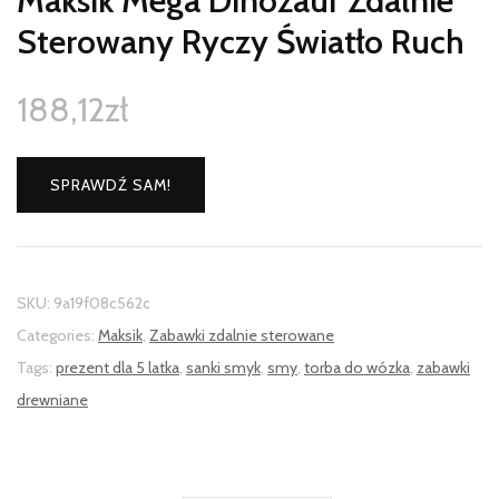
Maksik Mega Dinozaur Zdalnie
Sterowany Ryczy Światło Ruch
188,12
zł
SPRAWDŹ SAM!
SKU:
9a19f08c562c
Categories:
Maksik
,
Zabawki zdalnie sterowane
Tags:
prezent dla 5 latka
,
sanki smyk
,
smy
,
torba do wózka
,
zabawki
drewniane