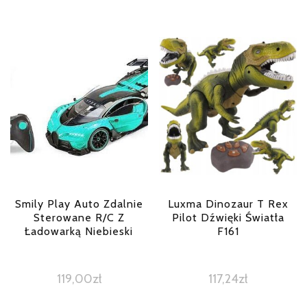
Smily Play Auto Zdalnie
Luxma Dinozaur T Rex
Sterowane R/C Z
Pilot Dźwięki Światła
Ładowarką Niebieski
F161
119,00
zł
117,24
zł