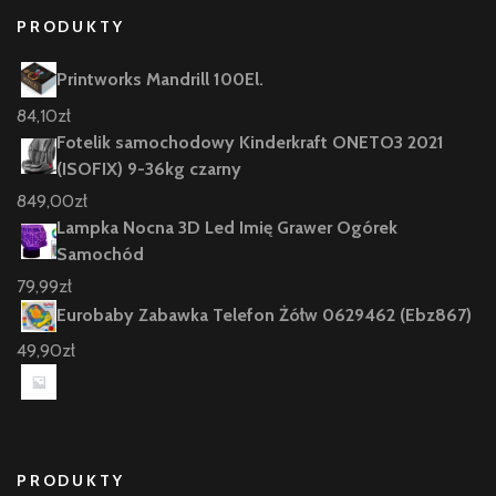
PRODUKTY
Printworks Mandrill 100El.
84,10
zł
Fotelik samochodowy Kinderkraft ONETO3 2021
(ISOFIX) 9-36kg czarny
849,00
zł
Lampka Nocna 3D Led Imię Grawer Ogórek
Samochód
79,99
zł
Eurobaby Zabawka Telefon Żółw 0629462 (Ebz867)
49,90
zł
PRODUKTY