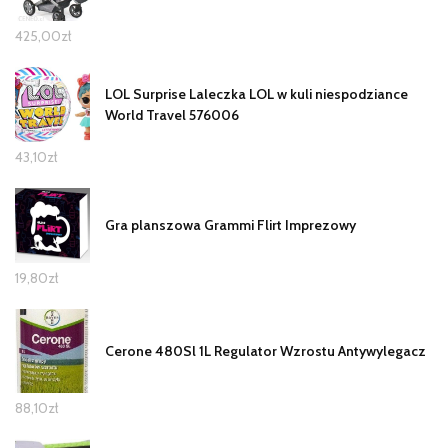
425,00
zł
LOL Surprise Laleczka LOL w kuli niespodziance
World Travel 576006
43,10
zł
Gra planszowa Grammi Flirt Imprezowy
19,80
zł
Cerone 480Sl 1L Regulator Wzrostu Antywylegacz
88,10
zł