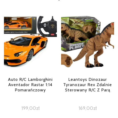
Auto R/C Lamborghini
Leantoys Dinozaur
Aventador Rastar 1:14
Tyranozaur Rex Zdalnie
Pomarańczowy
Sterowany R/C Z Parą
199,00
zł
169,00
zł