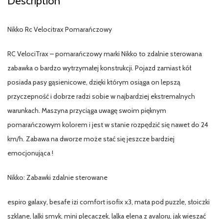
Description
Nikko Rc Velocitrax Pomarańczowy
RC VelociTrax – pomarańczowy marki Nikko to zdalnie sterowana
zabawka o bardzo wytrzymałej konstrukcji. Pojazd zamiast kół
posiada pasy gąsienicowe, dzięki którym osiąga on lepszą
przyczepność i dobrze radzi sobie w najbardziej ekstremalnych
warunkach. Maszyna przyciąga uwagę swoim pięknym
pomarańczowym kolorem i jest w stanie rozpędzić się nawet do 24
km/h. Zabawa na dworze może stać się jeszcze bardziej
emocjonująca !
Nikko: Zabawki zdalnie sterowane
espiro galaxy, besafe izi comfort isofix x3, mata pod puzzle, słoiczki
szklane, lalki smyk, mini plecaczek, lalka elena z avaloru, jak wieszać