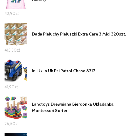
42,90
zł
Dada Pieluchy Pieluszki Extra Care 3 Midi 320szt.
415,30
zł
In-Uk In Uk Psi Patrol Chase 8217
41,90
zł
Landtoys Drewniana Bierdonka Układanka
Montessori Sorter
26,50
zł