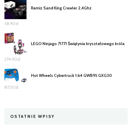
Ramiz Sand King Crawler 2,4Ghz
58,90
zł
LEGO Ninjago 71771 Świątynia kryształowego króla
274,90
zł
Hot Wheels Cybertruck 1:64 GWB95 GXG30
87,00
zł
OSTATNIE WPISY