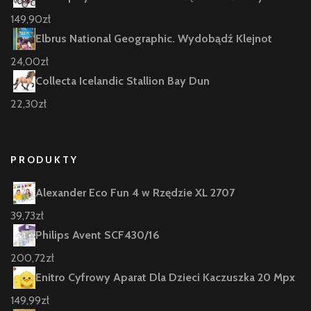
149,90
zł
Elbrus National Geographic. Wydobądź Klejnot
24,00
zł
Collecta Icelandic Stallion Bay Dun
22,30
zł
PRODUKTY
Alexander Eco Fun 4 w Rzędzie XL 2707
39,73
zł
Philips Avent SCF430/16
200,72
zł
Enitro Cyfrowy Aparat Dla Dzieci Kaczuszka 20 Mpx
149,99
zł