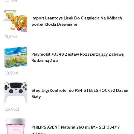
20,15
zł
Import Leantoys Lisek Do Ciągnięcia Na Kółkach
Sorter Klocki Drewniane
51,66
zł
Playmobil 70348 Zestaw Rozszerzający Zabawę
Rodzinną Zoo
38,50
zł
SteelDigi Kontroler do PS4 STEELSHOCK v2 Dasan
Biały
129,95
zł
PHILIPS AVENT Natural 260 ml 1M+ SCF034/17
różowy