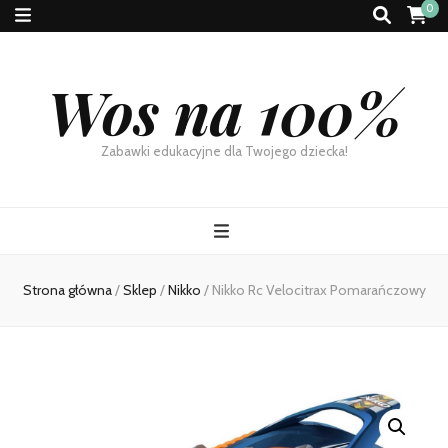
0
Wos na 100%
Zabawki edukacyjne dla Twojego dziecka!
Strona główna
/
Sklep
/
Nikko
/
Nikko Rc Velocitrax Pomarańczowy