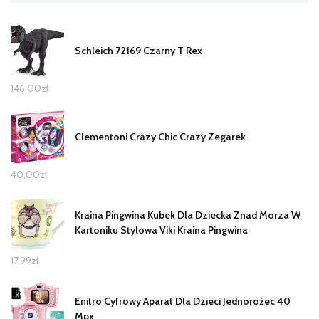
Schleich 72169 Czarny T Rex
146,00
zł
Clementoni Crazy Chic Crazy Zegarek
40,00
zł
Kraina Pingwina Kubek Dla Dziecka Znad Morza W
Kartoniku Stylowa Viki Kraina Pingwina
17,99
zł
Enitro Cyfrowy Aparat Dla Dzieci Jednorożec 40
Mpx