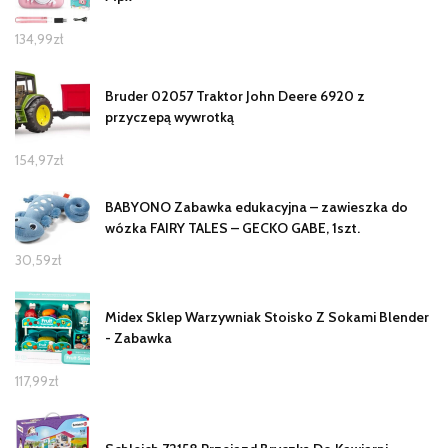
134,99
zł
Bruder 02057 Traktor John Deere 6920 z
przyczepą wywrotką
154,97
zł
BABYONO Zabawka edukacyjna – zawieszka do
wózka FAIRY TALES – GECKO GABE, 1szt.
30,59
zł
Midex Sklep Warzywniak Stoisko Z Sokami Blender
- Zabawka
117,99
zł