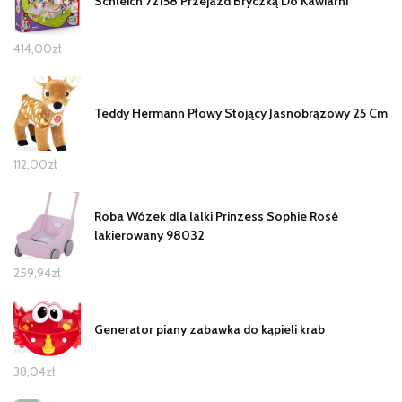
Schleich 72158 Przejazd Bryczką Do Kawiarni
414,00
zł
Teddy Hermann Płowy Stojący Jasnobrązowy 25 Cm
112,00
zł
Roba Wózek dla lalki Prinzess Sophie Rosé
lakierowany 98032
259,94
zł
Generator piany zabawka do kąpieli krab
38,04
zł