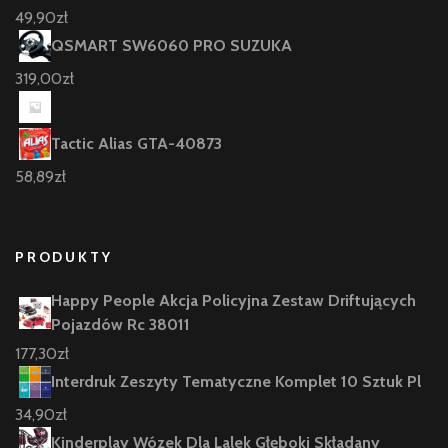
49,90
zł
QSMART SW6060 PRO SUZUKA
319,00
zł
Tactic Alias GTA-40873
58,89
zł
PRODUKTY
Happy People Akcja Policyjna Zestaw Driftujących
Pojazdów Rc 38011
177,30
zł
Interdruk Zeszyty Tematyczne Komplet 10 Sztuk Pl
34,90
zł
Kinderplay Wózek Dla Lalek Głęboki Składany