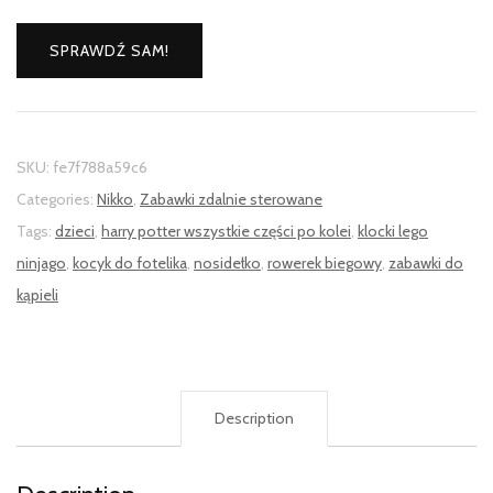
SPRAWDŹ SAM!
SKU:
fe7f788a59c6
Categories:
Nikko
,
Zabawki zdalnie sterowane
Tags:
dzieci
,
harry potter wszystkie części po kolei
,
klocki lego
ninjago
,
kocyk do fotelika
,
nosidełko
,
rowerek biegowy
,
zabawki do
kąpieli
Description