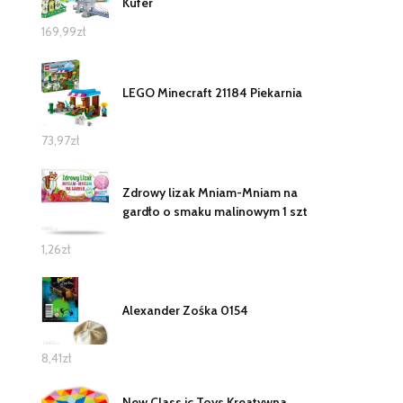
Kufer
169,99
zł
LEGO Minecraft 21184 Piekarnia
73,97
zł
Zdrowy lizak Mniam-Mniam na
gardło o smaku malinowym 1 szt
1,26
zł
Alexander Zośka 0154
8,41
zł
New Class ic Toys Kreatywna