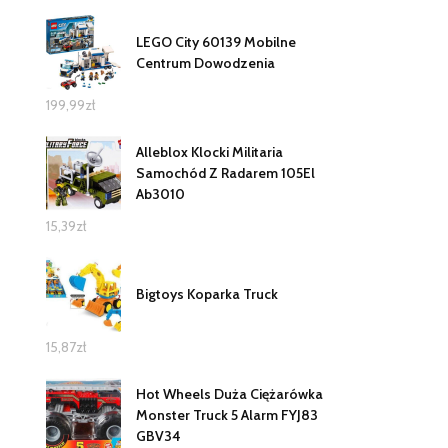
LEGO City 60139 Mobilne
Centrum Dowodzenia
199,99
zł
Alleblox Klocki Militaria
Samochód Z Radarem 105El
Ab3010
15,39
zł
Bigtoys Koparka Truck
15,87
zł
Hot Wheels Duża Ciężarówka
Monster Truck 5 Alarm FYJ83
GBV34