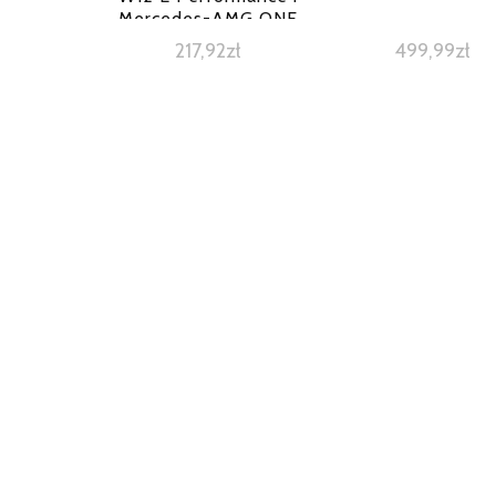
Mercedes-AMG ONE
217,92
zł
499,99
zł