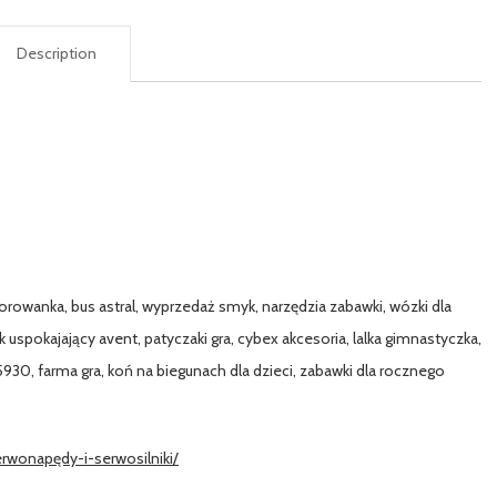
Description
kolorowanka, bus astral, wyprzedaż smyk, narzędzia zabawki, wózki dla
 uspokajający avent, patyczaki gra, cybex akcesoria, lalka gimnastyczka,
5930, farma gra, koń na biegunach dla dzieci, zabawki dla rocznego
rwonapędy-i-serwosilniki/