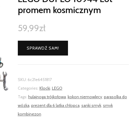
promem kosmicznym
59,99
zł
SPRAWDŹ SAM!
SKU:
6c21e6451817
Categories:
Klocki
,
LEGO
Tags:
hulajnoga trójkołowa
,
kokon niemowlęcy
,
parasolka do
wózka
,
prezent dla 6 latka chłopca
,
sanki smyk
,
smyk
kombinezon