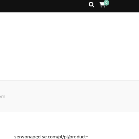
0
nym
serwonapęd se.com/pl/pl/product-