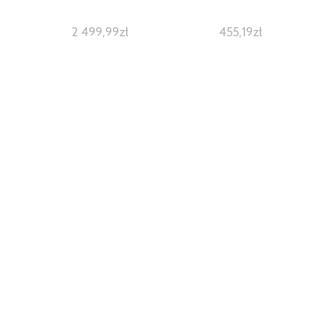
2 499,99
zł
455,19
zł