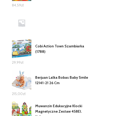
84,59
zł
Cobi Action Town Szambiarka
(1788)
29,99
zł
Berjuan Lalka Bobas Baby Smile
12141-21 26 Cm
215,00
zł
Muwanzin Edukacyjne Klocki
Magnetyczne Zestaw 458El.