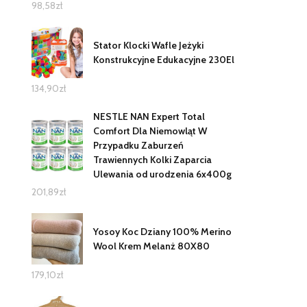
98,58
zł
Stator Klocki Wafle Jeżyki
Konstrukcyjne Edukacyjne 230El
134,90
zł
NESTLE NAN Expert Total
Comfort Dla Niemowląt W
Przypadku Zaburzeń
Trawiennych Kolki Zaparcia
Ulewania od urodzenia 6x400g
201,89
zł
Yosoy Koc Dziany 100% Merino
Wool Krem Melanż 80X80
179,10
zł