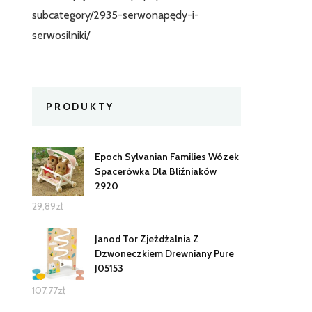
subcategory/2935-serwonapędy-i-
serwosilniki/
PRODUKTY
Epoch Sylvanian Families Wózek
Spacerówka Dla Bliźniaków
2920
29,89
zł
Janod Tor Zjeżdżalnia Z
Dzwoneczkiem Drewniany Pure
J05153
107,77
zł