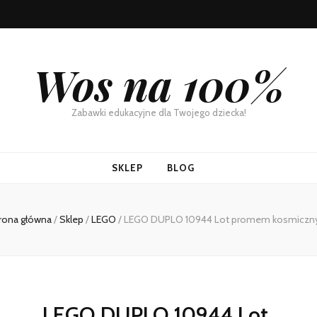
Wos na 100%
Zabawki edukacyjne dla Twojego dziecka!
SKLEP
BLOG
rona główna
/
Sklep
/
LEGO
/
LEGO DUPLO 10944 Lot promem kosmicz
LEGO DUPLO 10944 Lot