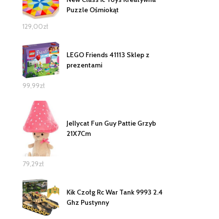
Puzzle Ośmiokąt
129,00
zł
LEGO Friends 41113 Sklep z
prezentami
99,99
zł
Jellycat Fun Guy Pattie Grzyb
21X7Cm
79,29
zł
Kik Czołg Rc War Tank 9993 2.4
Ghz Pustynny