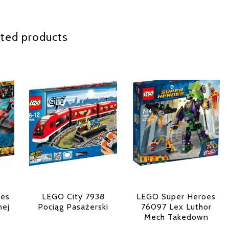
ted products
oes
LEGO City 7938
LEGO Super Heroes
nej
Pociąg Pasażerski
76097 Lex Luthor
Mech Takedown