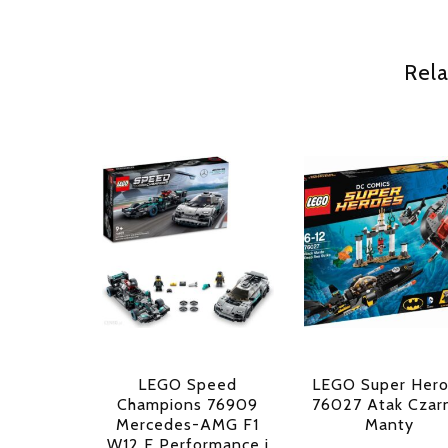
Rela
LEGO Speed
LEGO Super Her
Champions 76909
76027 Atak Czar
Mercedes-AMG F1
Manty
W12 E Performance i