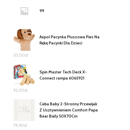
99
Axpol Pacynka Pluszowa Pies Na
Rękę Pacynki Dla Dzieci
20,00
zł
Spin Master Tech Deck X-
Connect rampa 6065921
92,00
zł
Ceba Baby 2-Stronny Przewijak
Z Usztywnieniem Comfort Papa
Bear Biały 50X70Cm
79,90
zł