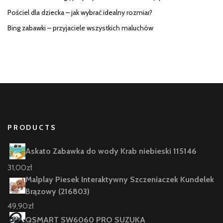
Pościel dla dziecka – jak wybrać idealny rozmiar?
Bing zabawki – przyjaciele wszystkich maluchów
PRODUCTS
Askato Zabawka do wody Krab niebieski 115146
31,00
zł
Malplay Piesek Interaktywny Szczeniaczek Kundelek
Brązowy (216803)
49,90
zł
QSMART SW6060 PRO SUZUKA