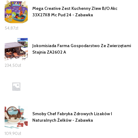
Mega Creative Zest Kuchenny Zlew B/O Akc
33X27X8 Mc Pud 24 - Zabawka
54,87
zł
Jokomisiada Farma Gospodarstwo Ze Zwierzętami
Stajnia ZA2602 A
234,50
zł
Smoby Chef Fabryka Zdrowych Lizaków I
Naturalnych Żelków - Zabawka
109,90
zł