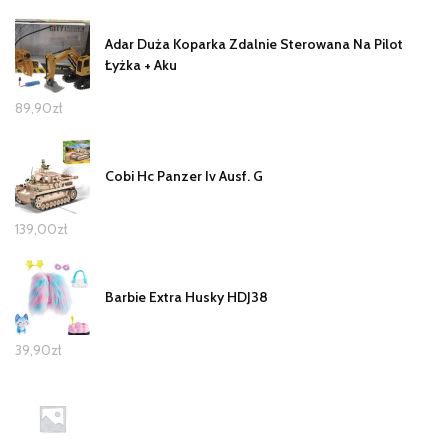
Adar Duża Koparka Zdalnie Sterowana Na Pilot
Łyżka + Aku
89,90
zł
Cobi Hc Panzer Iv Ausf. G
139,00
zł
Barbie Extra Husky HDJ38
39,90
zł