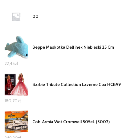
00
Beppe Maskotka Delfinek Niebieski 25 Cm
22,45
zł
Barbie Tribute Collection Laverne Cox HCB99
180,70
zł
Cobi Armia Wot Cromwell 505el. (3002)
349,30
zł