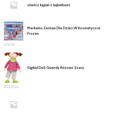
otwórz kąpiel z bąbelkami
Markwins Zestaw Dla Dzieci W Kosmetyczce
Frozen
37,67
zł
Sigikid Doll Quendy Różowo Szary
202,00
zł