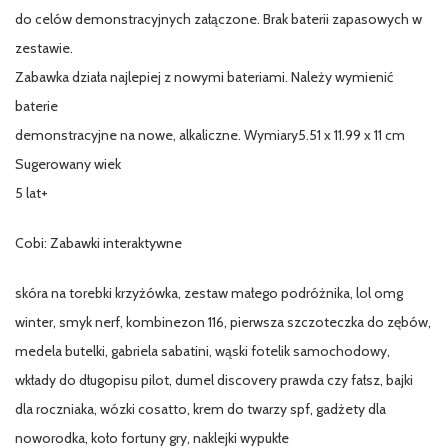
do celów demonstracyjnych załączone. Brak baterii zapasowych w
zestawie.
Zabawka działa najlepiej z nowymi bateriami. Należy wymienić
baterie
demonstracyjne na nowe, alkaliczne. Wymiary5.51 x 11.99 x 11 cm
Sugerowany wiek
5 lat+
Cobi: Zabawki interaktywne
skóra na torebki krzyżówka, zestaw małego podróżnika, lol omg
winter, smyk nerf, kombinezon 116, pierwsza szczoteczka do zębów,
medela butelki, gabriela sabatini, wąski fotelik samochodowy,
wkłady do długopisu pilot, dumel discovery prawda czy fałsz, bajki
dla roczniaka, wózki cosatto, krem do twarzy spf, gadżety dla
noworodka, koło fortuny gry, naklejki wypukłe