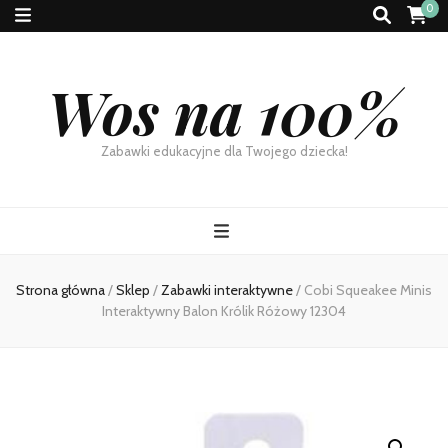
0
Wos na 100%
Zabawki edukacyjne dla Twojego dziecka!
Strona główna
/
Sklep
/
Zabawki interaktywne
/
Cobi Squeakee Minis
Interaktywny Balon Królik Różowy 12304