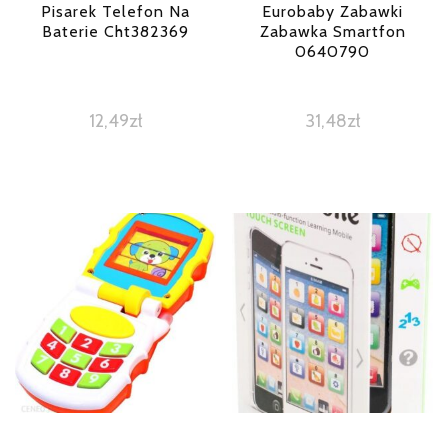
Pisarek Telefon Na
Eurobaby Zabawki
Baterie Cht382369
Zabawka Smartfon
0640790
12,49
zł
31,48
zł