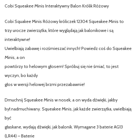
Cobi Squeakee Minis Interaktywny Balon Królik Różowy
Cobi Squakee Minis Różowy króliczek 12304 Squeakee Minis to
trzy urocze zwierzątka, które wyglądają jak balonikowe i są
interaktywne!
Uwielbiają zabawę i rozśmieszać innych! Powiedz coś do Squeakee
Minis, a on
powtórzy to helowym głosem! Spróbuj się nie śmiać, to jest
wyczyn, bo każdy
głos w wersji helowej brzmi przezabawnie!
Dmuchnij Squeakee Minis w nosek, a on wyda dźwięki, jakby
był nadmuchiwany. Squeakee Minis, jak każde zwierzątka, uwielbiają
być
głaskane, wydają dźwięki, jak balonik. Wymagane 3 baterie AG13
(LR44) – Baterie