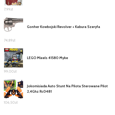
7,99
zł
Gonher Kowbojski Revolver + Kabura Szeryfa
74,89
zł
LEGO Mixels 41580 Myke
99,00
zł
Jokomisiada Auto Stunt Na Pilota Sterowane Pilot
2,4Ghz Rc0481
106,50
zł