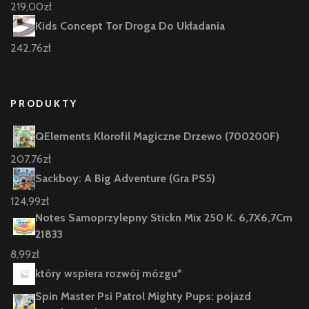
219,00
zł
Kids Concept Tor Droga Do Układania
242,76
zł
PRODUKTY
QElements Klorofil Magiczne Drzewo (700200F)
207,76
zł
Sackboy: A Big Adventure (Gra PS5)
124,99
zł
Notes Samoprzylepny Stickn Mix 250 K. 6,7X6,7Cm
21833
8,99
zł
który wspiera rozwój mózgu*
Spin Master Psi Patrol Mighty Pups: pojazd