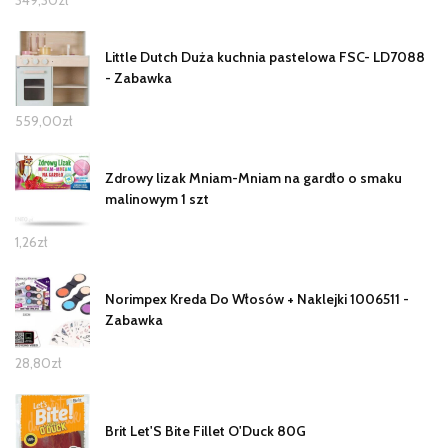
Little Dutch Duża kuchnia pastelowa FSC- LD7088
- Zabawka
559,00
zł
Zdrowy lizak Mniam-Mniam na gardło o smaku
malinowym 1 szt
1,26
zł
Norimpex Kreda Do Włosów + Naklejki 1006511 -
Zabawka
28,80
zł
Brit Let'S Bite Fillet O'Duck 80G