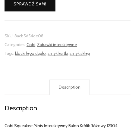
SPRAWDŹ SAM!
SKU:
8acb5d54de08
Categories:
Cobi
,
Zabawki interaktywne
Tags:
klocki lego duplo
,
smyk kurtki
,
smyk sklep
Description
Description
Cobi Squeakee Minis Interaktywny Balon Królik Różowy 12304