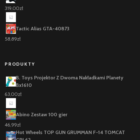
319,00
zł
Tactic Alias GTA-40873
58,89
zł
PRODUKTY
B. Toys Projektor Z Dwoma Nakładkami Planety
Bx1610
63,00
zł
Abino Zestaw 100 gier
46,99
zł
Hot Wheels TOP GUN GRUMMAN F-14 TOMCAT
GRL62