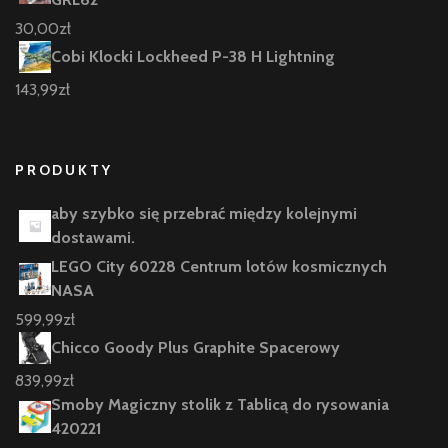
30,00
zł
Cobi Klocki Lockheed P-38 H Lightning
143,99
zł
PRODUKTY
aby szybko się przebrać między kolejnymi
dostawami.
LEGO City 60228 Centrum lotów kosmicznych
NASA
599,99
zł
Chicco Goody Plus Graphite Spacerowy
839,99
zł
Smoby Magiczny stolik z Tablicą do rysowania
420221