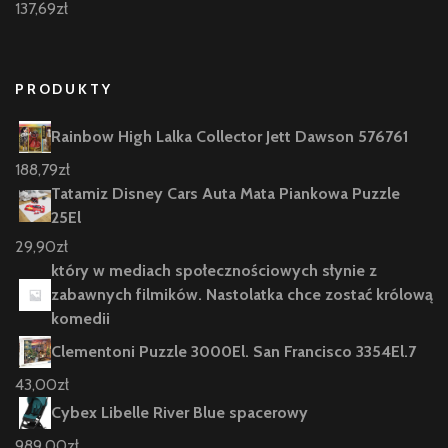
137,69
zł
PRODUKTY
Rainbow High Lalka Collector Jett Dawson 576761
188,79
zł
Tatamiz Disney Cars Auta Mata Piankowa Puzzle
25El
29,90
zł
który w mediach społecznościowych słynie z
zabawnych filmików. Nastolatka chce zostać królową
komedii
Clementoni Puzzle 3000El. San Francisco 3354El.7
43,00
zł
Cybex Libelle River Blue spacerowy
989,00
zł