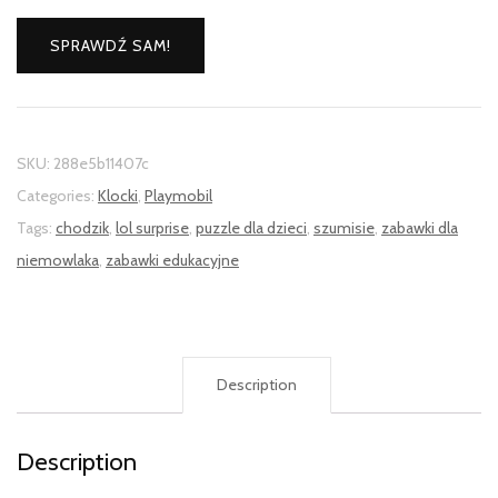
SPRAWDŹ SAM!
SKU:
288e5b11407c
Categories:
Klocki
,
Playmobil
Tags:
chodzik
,
lol surprise
,
puzzle dla dzieci
,
szumisie
,
zabawki dla
niemowlaka
,
zabawki edukacyjne
Description
Description