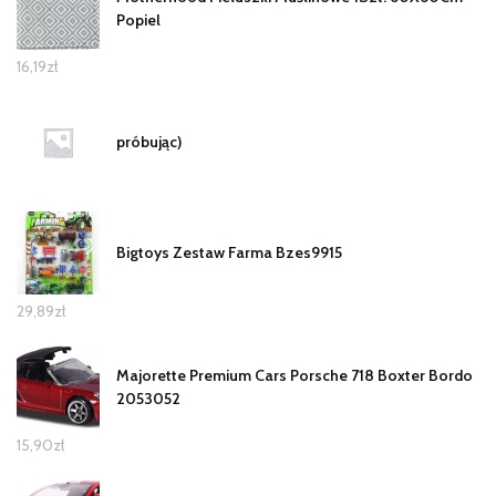
Popiel
16,19
zł
próbując)
Bigtoys Zestaw Farma Bzes9915
29,89
zł
Majorette Premium Cars Porsche 718 Boxter Bordo
2053052
15,90
zł