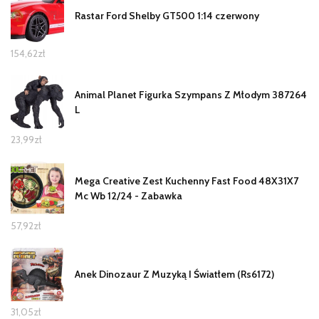
Rastar Ford Shelby GT500 1:14 czerwony
154,62
zł
Animal Planet Figurka Szympans Z Młodym 387264
L
23,99
zł
Mega Creative Zest Kuchenny Fast Food 48X31X7
Mc Wb 12/24 - Zabawka
57,92
zł
Anek Dinozaur Z Muzyką I Światłem (Rs6172)
31,05
zł