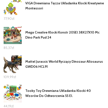
VIGA Drewniana Tęcza Układanka Klocki Kreatywne
Montessori
77,90
zł
Mega Creative Klocki Konstr 205El 38X27X10 Mc
Dino Park Pud 24
85,37
zł
Mattel Jurassic World Ryczący Dinozaur Allosaurus
GWD06 HCL91
109,99
zł
Tooky Toy Drewniana Układanka Klocki 40
Wzorów Do Odtworzenia 55 El.
44,19
zł