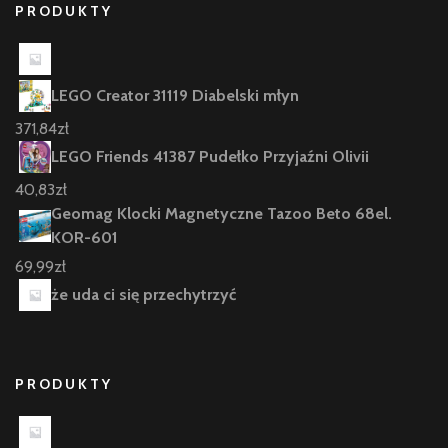
PRODUKTY
LEGO Creator 31119 Diabelski młyn
371,84
zł
LEGO Friends 41387 Pudełko Przyjaźni Olivii
40,83
zł
Geomag Klocki Magnetyczne Tazoo Beto 68el.
KOR-601
69,99
zł
że uda ci się przechytrzyć
PRODUKTY