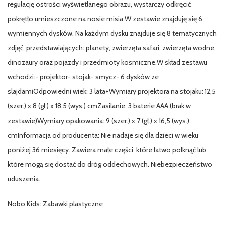
regulację ostrości wyświetlanego obrazu, wystarczy odkręcić
pokrętło umieszczone na nosie misia.W zestawie znajduję się 6
wymiennych dysków. Na każdym dysku znajduje się 8 tematycznych
zdjęć, przedstawiających: planety, zwierzęta safari, zwierzęta wodne,
dinozaury oraz pojazdy i przedmioty kosmiczne.W skład zestawu
wchodzi:- projektor- stojak- smycz- 6 dysków ze
slajdamiOdpowiedni wiek: 3 lata+Wymiary projektora na stojaku: 12,5
(szer.) x 8 (gł.) x 18,5 (wys.) cmZasilanie: 3 baterie AAA (brak w
zestawie)Wymiary opakowania: 9 (szer.) x 7 (gł.) x 16,5 (wys.)
cmInformacja od producenta: Nie nadaje się dla dzieci w wieku
poniżej 36 miesięcy. Zawiera małe części, które łatwo połknąć lub
które mogą się dostać do dróg oddechowych. Niebezpieczeństwo
uduszenia.
Nobo Kids: Zabawki plastyczne