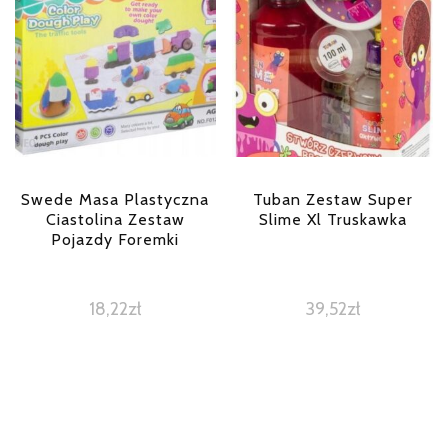
Swede Masa Plastyczna
Tuban Zestaw Super
Ciastolina Zestaw
Slime Xl Truskawka
Pojazdy Foremki
18,22
zł
39,52
zł