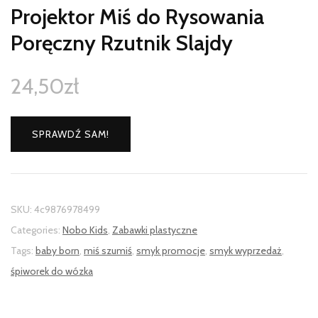
Projektor Miś do Rysowania
Poręczny Rzutnik Slajdy
24,50
zł
SPRAWDŹ SAM!
SKU:
4c9876978499
Categories:
Nobo Kids
,
Zabawki plastyczne
Tags:
baby born
,
miś szumiś
,
smyk promocje
,
smyk wyprzedaż
,
śpiworek do wózka