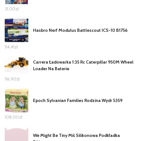
31,00
zł
Hasbro Nerf Modulus Battlescout ICS-10 B1756
114,41
zł
Carrera Ładowarka 1:35 Rc Caterpillar 950M Wheel
Loader Na Baterie
116,90
zł
Epoch Sylvanian Families Rodzina Wydr 5359
108,00
zł
We Might Be Tiny Miś Silikonowa Podkładka