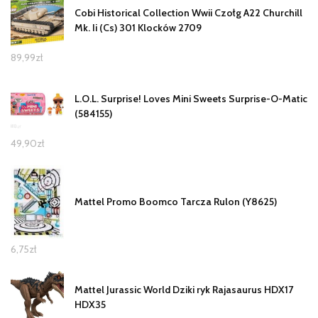
Cobi Historical Collection Wwii Czołg A22 Churchill
Mk. Ii (Cs) 301 Klocków 2709
89,99
zł
L.O.L. Surprise! Loves Mini Sweets Surprise-O-Matic
(584155)
49,90
zł
Mattel Promo Boomco Tarcza Rulon (Y8625)
6,75
zł
Mattel Jurassic World Dziki ryk Rajasaurus HDX17
HDX35