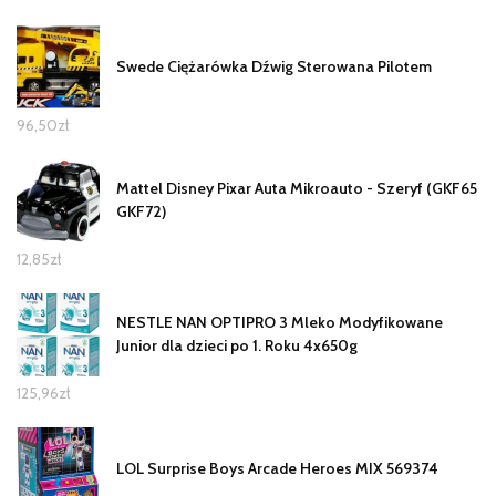
Swede Ciężarówka Dźwig Sterowana Pilotem
96,50
zł
Mattel Disney Pixar Auta Mikroauto - Szeryf (GKF65
GKF72)
12,85
zł
NESTLE NAN OPTIPRO 3 Mleko Modyfikowane
Junior dla dzieci po 1. Roku 4x650g
125,96
zł
LOL Surprise Boys Arcade Heroes MIX 569374