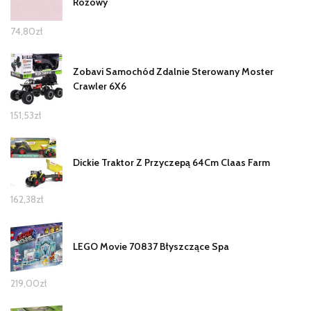
Różowy
74,80
zł
Zobavi Samochód Zdalnie Sterowany Moster
Crawler 6X6
151,53
zł
Dickie Traktor Z Przyczepą 64Cm Claas Farm
162,38
zł
LEGO Movie 70837 Błyszczące Spa
219,00
zł