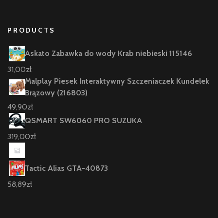
PRODUCTS
Askato Zabawka do wody Krab niebieski 115146
31,00
zł
Malplay Piesek Interaktywny Szczeniaczek Kundelek
Brązowy (216803)
49,90
zł
QSMART SW6060 PRO SUZUKA
319,00
zł
Tactic Alias GTA-40873
58,89
zł