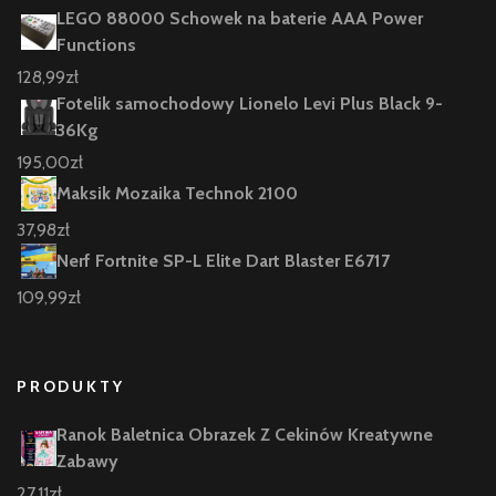
LEGO 88000 Schowek na baterie AAA Power
Functions
128,99
zł
Fotelik samochodowy Lionelo Levi Plus Black 9-
36Kg
195,00
zł
Maksik Mozaika Technok 2100
37,98
zł
Nerf Fortnite SP-L Elite Dart Blaster E6717
109,99
zł
PRODUKTY
Ranok Baletnica Obrazek Z Cekinów Kreatywne
Zabawy
27,11
zł