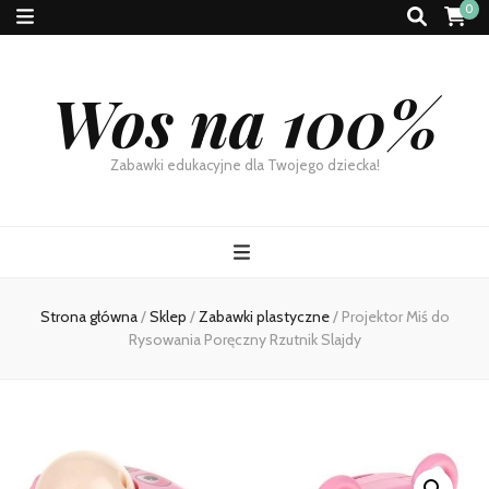
0
Wos na 100%
Zabawki edukacyjne dla Twojego dziecka!
Strona główna
/
Sklep
/
Zabawki plastyczne
/
Projektor Miś do
Rysowania Poręczny Rzutnik Slajdy