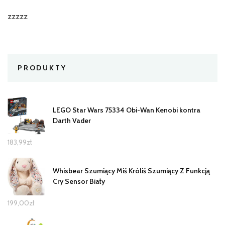
zzzzz
PRODUKTY
LEGO Star Wars 75334 Obi-Wan Kenobi kontra
Darth Vader
183,99
zł
Whisbear Szumiący Miś Króliś Szumiący Z Funkcją
Cry Sensor Biały
199,00
zł