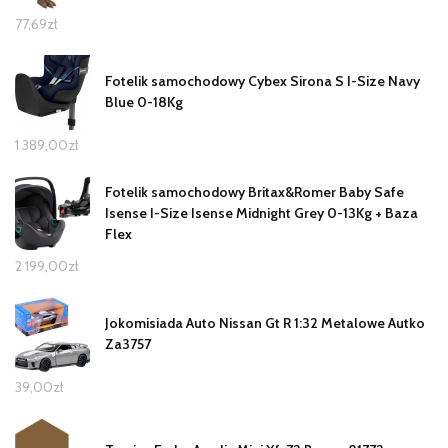
77,69
zł
Fotelik samochodowy Cybex Sirona S I-Size Navy
Blue 0-18Kg
1 389,00
zł
Fotelik samochodowy Britax&Romer Baby Safe
Isense I-Size Isense Midnight Grey 0-13Kg + Baza
Flex
2 199,00
zł
Jokomisiada Auto Nissan Gt R 1:32 Metalowe Autko
Za3757
39,00
zł