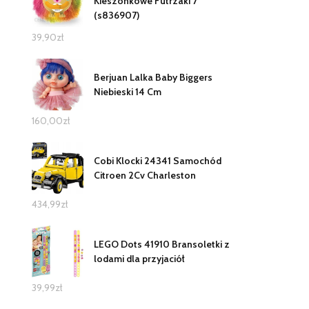
Kieszonkowe Futrzaki 7
(s836907)
39,90
zł
Berjuan Lalka Baby Biggers
Niebieski 14 Cm
160,00
zł
Cobi Klocki 24341 Samochód
Citroen 2Cv Charleston
434,99
zł
LEGO Dots 41910 Bransoletki z
lodami dla przyjaciół
39,99
zł