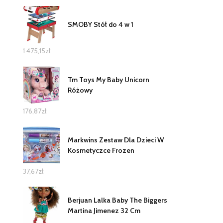
SMOBY Stół do 4 w 1
1 475,15
zł
Tm Toys My Baby Unicorn
Różowy
176,87
zł
Markwins Zestaw Dla Dzieci W
Kosmetyczce Frozen
37,67
zł
Berjuan Lalka Baby The Biggers
Martina Jimenez 32 Cm