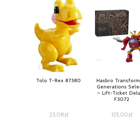
Tolo T-Rex 87380
Hasbro Transform
Generations Sele
– Lift-Ticket Del
F3072
23,08
zł
125,00
zł