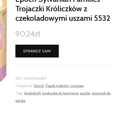
Trojaczki Króliczków z
czekoladowymi uszami 5532
90,24
zł
SPRAWDŹ SAM!
SKU:
66e6fa1aedb8
Categories:
Epoch
,
Figurki makiety i zestawy
Tags:
kinderkraft
,
poduszka do karmienia
,
puzzle
,
śpiworek do
wózka