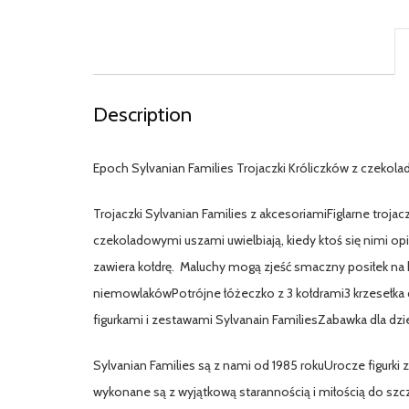
Description
Epoch Sylvanian Families Trojaczki Króliczków z czeko
Trojaczki Sylvanian Families z akcesoriamiFiglarne trojac
czekoladowymi uszami uwielbiają, kiedy ktoś się nimi op
zawiera kołdrę. Maluchy mogą zjeść smaczny posiłek na kr
niemowlakówPotrójne łóżeczko z 3 kołdrami3 krzesełka d
figurkami i zestawami Sylvanain FamiliesZabawka dla dzie
Sylvanian Families są z nami od 1985 rokuUrocze figurki 
wykonane są z wyjątkową starannością i miłością do szcz