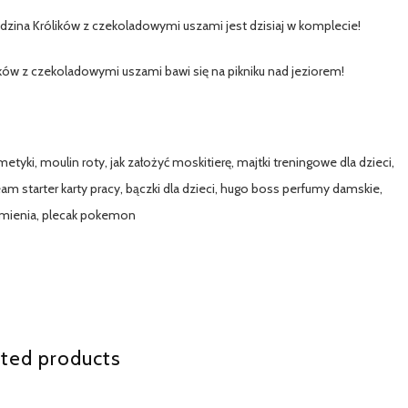
zina Królików z czekoladowymi uszami jest dzisiaj w komplecie!
ów z czekoladowymi uszami bawi się na pikniku nad jeziorem!
etyki, moulin roty, jak założyć moskitierę, majtki treningowe dla dzieci,
team starter karty pracy, bączki dla dzieci, hugo boss perfumy damskie,
armienia, plecak pokemon
ted products