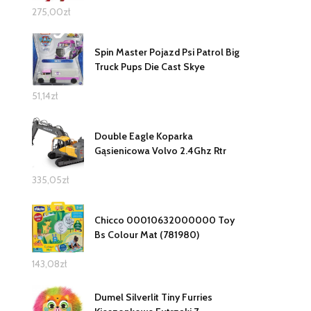
275,00
zł
Spin Master Pojazd Psi Patrol Big
Truck Pups Die Cast Skye
51,14
zł
Double Eagle Koparka
Gąsienicowa Volvo 2.4Ghz Rtr
335,05
zł
Chicco 00010632000000 Toy
Bs Colour Mat (781980)
143,08
zł
Dumel Silverlit Tiny Furries