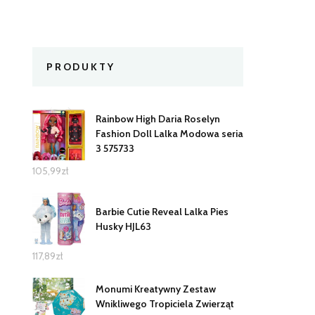
PRODUKTY
Rainbow High Daria Roselyn
Fashion Doll Lalka Modowa seria
3 575733
105,99
zł
Barbie Cutie Reveal Lalka Pies
Husky HJL63
117,89
zł
Monumi Kreatywny Zestaw
Wnikliwego Tropiciela Zwierząt