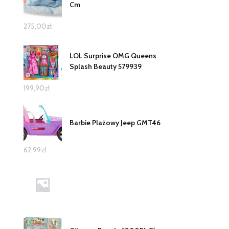
Cm
275,00
zł
LOL Surprise OMG Queens
Splash Beauty 579939
199,90
zł
Barbie Plażowy Jeep GMT46
62,99
zł