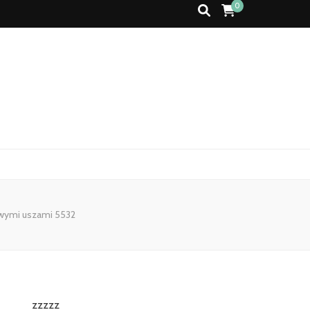
0
owymi uszami 5532
zzzzz