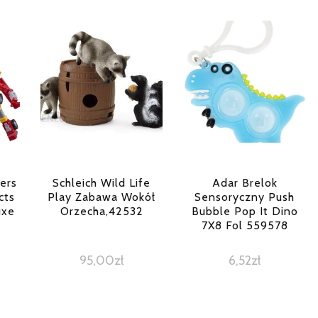
ers
Schleich Wild Life
Adar Brelok
cts
Play Zabawa Wokół
Sensoryczny Push
uxe
Orzecha,42532
Bubble Pop It Dino
7X8 Fol 559578
95,00
zł
6,52
zł