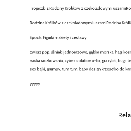
Trojaczki z Rodziny Królików z czekoladowymi uszamiRod
Rodzina Królików z czekoladowymi uszamiRodzina Królik
Epoch: Figurki makiety i zestawy
zwierz pop, śliniaki jednorazowe, gąbka morska, hagi kosm
nauka raczkowania, cybex solution x-fix, gra rybki, bugs 
sex bajki, grumpy, tum tum, baby design krzesełko do k
yyyyy
Rela