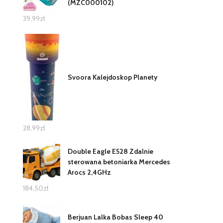
(MZC000102)
39,99
zł
Svoora Kalejdoskop Planety
28,99
zł
Double Eagle E528 Zdalnie
sterowana betoniarka Mercedes
Arocs 2,4GHz
184,50
zł
Berjuan Lalka Bobas Sleep 40