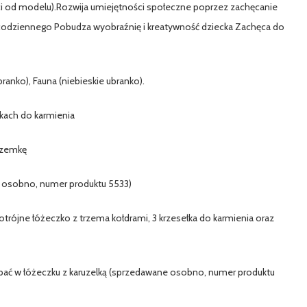
ości od modelu).Rozwija umiejętności społeczne poprzez zachęcanie
a codziennego Pobudza wyobraźnię i kreatywność dziecka Zachęca do
branko), Fauna (niebieskie ubranko).
łkach do karmienia
rzemkę
 osobno, numer produktu 5533)
trójne łóżeczko z trzema kołdrami, 3 krzesełka do karmienia oraz
 spać w łóżeczku z karuzelką (sprzedawane osobno, numer produktu