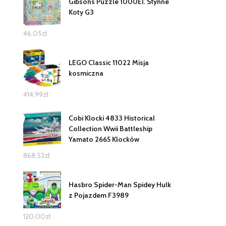
Gibsons Puzzle 1000El. Słynne
Koty G3
46,05
zł
LEGO Classic 11022 Misja
kosmiczna
414,99
zł
Cobi Klocki 4833 Historical
Collection Wwii Battleship
Yamato 2665 Klocków
868,53
zł
Hasbro Spider-Man Spidey Hulk
z Pojazdem F3989
120,00
zł