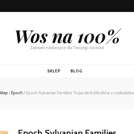
Wos na 100%
Zabawki edukacyjne dla Twojego dziecka!
SKLEP
BLOG
klep
/
Epoch
/
Epoch Sylvanian Families Trojaczki Króliczków z czekolad
Epoch Sylvanian Families