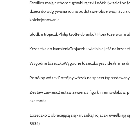
Families mają ruchome główki, rączki i nóżki (w zależn
dzieci do odgrywania ról na podstawie obserwacji życi
kolekcjonowania
Słodkie trojaczkiPhilip (żółte ubranko), Flora (czerwone u
Krzesełka do karmieniaTrojaczki uwielbiają jeść na krzese
Wygodne łóżeczkoWygodne łóżeczko jest idealne na d
Potrójny wózek Potrójny wózek na spacer (sprzedawany
Zestaw zawiera:Zestaw zawiera 3 figurki niemowlaków, po
akcesoria.
Łóżeczko z obracającą się karuzelkąTrojaczki uwielbiają
5534)