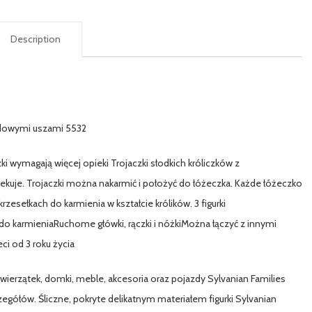
Description
ladowymi uszami 5532
zki wymagają więcej opieki Trojaczki słodkich króliczków z
iekuje. Trojaczki można nakarmić i położyć do łóżeczka. Każde łóżeczko
zesełkach do karmienia w kształcie królików. 3 figurki
o karmieniaRuchome główki, rączki i nóżkiMożna łączyć z innymi
ci od 3 roku życia
zwierzątek, domki, meble, akcesoria oraz pojazdy Sylvanian Families
egółów. Śliczne, pokryte delikatnym materiałem figurki Sylvanian