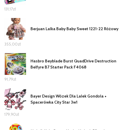
131,17
zł
Berjuan Lalka Baby Baby Sweet 1221-22 Różowy
355,00
zł
Hasbro Beyblade Burst QuadDrive Destruction
Belfyre B7 Starter Pack F4068
91,79
zł
Bayer Design Wózek Dla Lalek Gondola +
Spacerówka City Star 3w1
179,90
zł