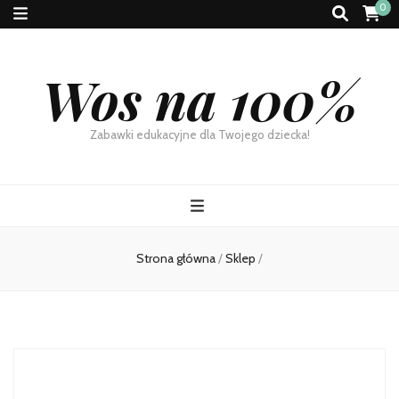
0
Wos na 100%
Zabawki edukacyjne dla Twojego dziecka!
Strona główna
/
Sklep
/