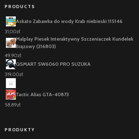
PRODUCTS
Askato Zabawka do wody Krab niebieski 115146
31,00
zł
Malplay Piesek Interaktywny Szczeniaczek Kundelek
Brązowy (216803)
49,90
zł
QSMART SW6060 PRO SUZUKA
319,00
zł
Tactic Alias GTA-40873
58,89
zł
PRODUKTY