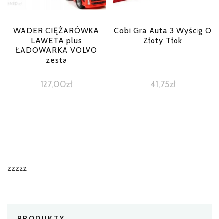
WADER CIĘŻARÓWKA
Cobi Gra Auta 3 Wyścig O
LAWETA plus
Złoty Tłok
ŁADOWARKA VOLVO
zesta
127,00
zł
41,75
zł
zzzzz
PRODUKTY