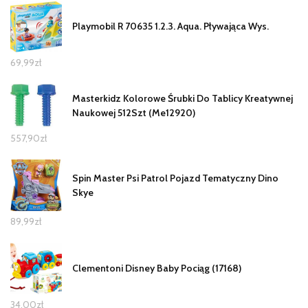
Playmobil R 70635 1.2.3. Aqua. Pływająca Wys.
69,99
zł
Masterkidz Kolorowe Śrubki Do Tablicy Kreatywnej
Naukowej 512Szt (Me12920)
557,90
zł
Spin Master Psi Patrol Pojazd Tematyczny Dino
Skye
89,99
zł
Clementoni Disney Baby Pociąg (17168)
34,00
zł