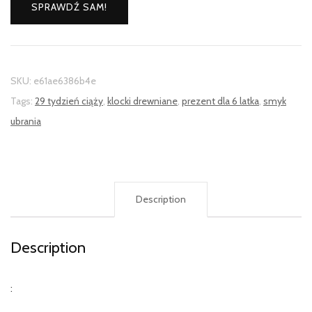
SPRAWDŹ SAM!
SKU:
e61ae6386b4e
Tags:
29 tydzień ciąży
,
klocki drewniane
,
prezent dla 6 latka
,
smyk
ubrania
Description
Description
: