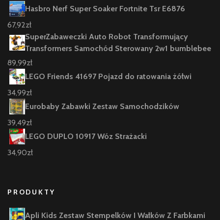
Hasbro Nerf Super Soaker Fortnite Tsr E6876
67,92
zł
SuperZabaweczki Auto Robot Transformujący
Transformers Samochód Sterowany 2w1 bumblebee
89,99
zł
LEGO Friends 41697 Pojazd do ratowania żółwi
34,99
zł
Eurobaby Zabawki Zestaw Samochodzików
39,49
zł
LEGO DUPLO 10917 Wóz Strażacki
34,90
zł
PRODUKTY
Apli Kids Zestaw Stempelków I Wałków Z Farbkami