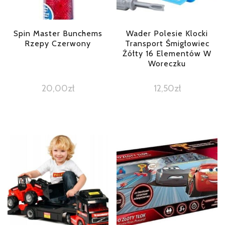
Spin Master Bunchems
Wader Polesie Klocki
Rzepy Czerwony
Transport Śmigłowiec
Żółty 16 Elementów W
Woreczku
20,00
zł
12,50
zł