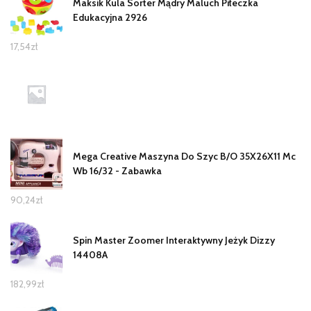
Maksik Kula Sorter Mądry Maluch Piłeczka
Edukacyjna 2926
17,54
zł
Mega Creative Maszyna Do Szyc B/O 35X26X11 Mc
Wb 16/32 - Zabawka
90,24
zł
Spin Master Zoomer Interaktywny Jeżyk Dizzy
14408A
182,99
zł