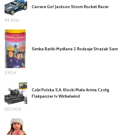
Carrera Go! Jackson Storm Rocket Racer
49,90
zł
Simba Bańki Mydlane 2 Rodzaje Strażak Sam
3,90
zł
Cobi Polska S.A. Klocki Mała Armia Czołg
Flakpanzer Iv Wirbelwind
130,00
zł