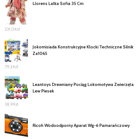
Llorens Lalka Sofia 35 Cm
231,04
zł
Jokomisiada Konstrukcyjne Klocki Techniczne Silnik
Za1065
79,24
zł
Leantoys Drewniany Pociąg Lokomotywa Zwierzęta
Lew Piesek
38,99
zł
Ricoh Wodoodporny Aparat Wg-6 Pamarańczowy