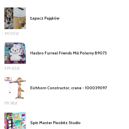
Łapacz Pająków
49,00
zł
Hasbro Furreal Friends Miś Polarny B9073
279,30
zł
Eichhorn Constructor, crane - 100039097
119,38
zł
Spin Master Pixobitz Studio