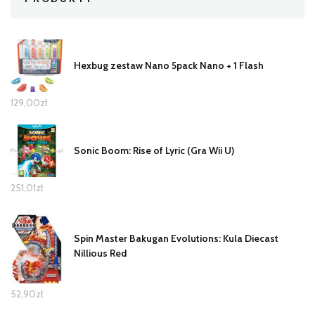
Hexbug zestaw Nano 5pack Nano + 1 Flash
129,00
zł
Sonic Boom: Rise of Lyric (Gra Wii U)
251,01
zł
Spin Master Bakugan Evolutions: Kula Diecast
Nillious Red
52,90
zł