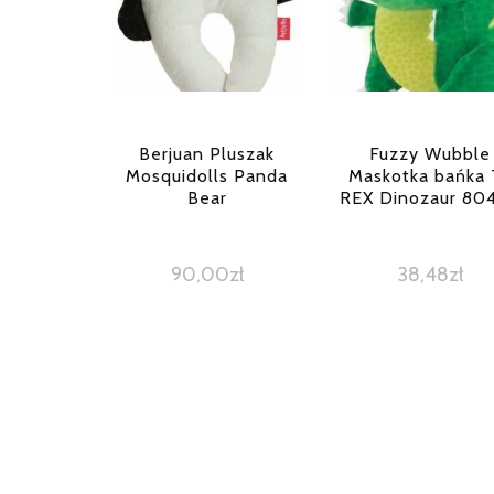
Berjuan Pluszak
Fuzzy Wubble
Mosquidolls Panda
Maskotka bańka 
Bear
REX Dinozaur 80
90,00
zł
38,48
zł