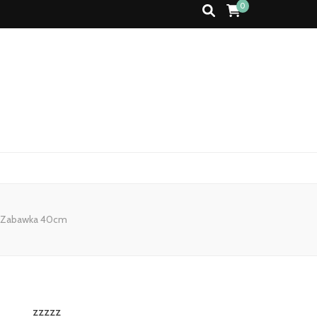
0
a Zabawka 40cm
zzzzz