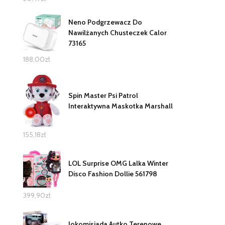
Neno Podgrzewacz Do
Nawilżanych Chusteczek Calor
73165
188,00
zł
Spin Master Psi Patrol
Interaktywna Maskotka Marshall
155,18
zł
LOL Surprise OMG Lalka Winter
Disco Fashion Dollie 561798
399,90
zł
Jokomisiada Autko Terenowe