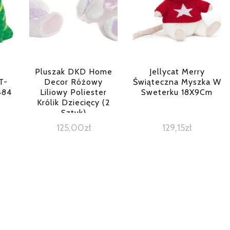
Pluszak DKD Home
Jellycat Merry
T-
Decor Różowy
Świąteczna Myszka W
484
Liliowy Poliester
Sweterku 18X9Cm
Królik Dziecięcy (2
Sztuk)
125,00
zł
129,15
zł