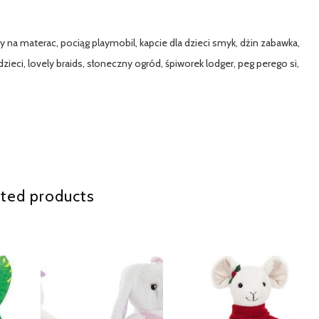
y na materac, pociąg playmobil, kapcie dla dzieci smyk, dżin zabawka,
dzieci, lovely braids, słoneczny ogród, śpiworek lodger, peg perego si,
ted products