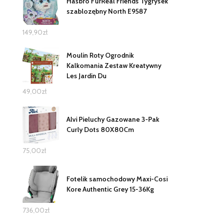
Hasbro FurReal Friends Tygrysek
szablozębny North E9587
149,90
zł
Moulin Roty Ogrodnik
Kalkomania Zestaw Kreatywny
Les Jardin Du
49,00
zł
Alvi Pieluchy Gazowane 3-Pak
Curly Dots 80X80Cm
75,00
zł
Fotelik samochodowy Maxi-Cosi
Kore Authentic Grey 15-36Kg
736,00
zł