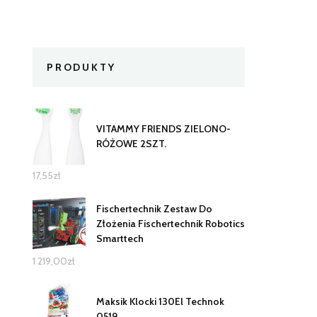
PRODUKTY
VITAMMY FRIENDS ZIELONO-
RÓŻOWE 2SZT.
17,55
zł
Fischertechnik Zestaw Do
Złożenia Fischertechnik Robotics
Smarttech
1 219,00
zł
Maksik Klocki 130El Technok
0519