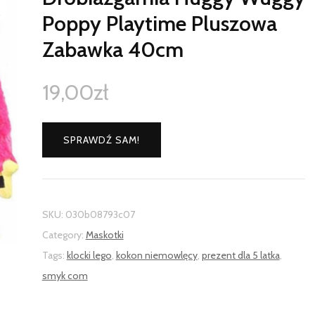
Poppy Playtime Pluszowa
Zabawka 40cm
19,00
zł
SPRAWDŹ SAM!
SKU:
030b08793c07
Category:
Maskotki
Tags:
klocki lego
,
kokon niemowlęcy
,
prezent dla 5 latka
,
smyk com