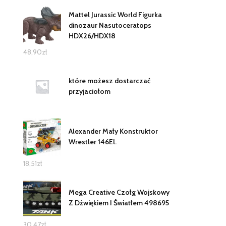
Mattel Jurassic World Figurka
dinozaur Nasutoceratops
HDX26/HDX18
48,90
zł
które możesz dostarczać
przyjaciołom
Alexander Mały Konstruktor
Wrestler 146El.
18,51
zł
Mega Creative Czołg Wojskowy
Z Dźwiękiem I Światłem 498695
30,47
zł