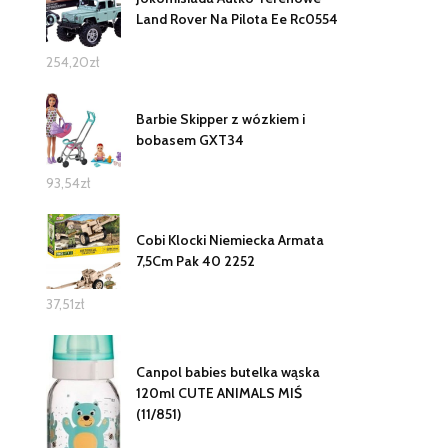
Land Rover Na Pilota Ee Rc0554
254,20
zł
Barbie Skipper z wózkiem i
bobasem GXT34
93,54
zł
Cobi Klocki Niemiecka Armata
7,5Cm Pak 40 2252
37,51
zł
Canpol babies butelka wąska
120ml CUTE ANIMALS MIŚ
(11/851)