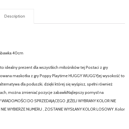
Description
Zabawka 40cm
idealny prezent dla wszystkich miłośników tej Postaci z gry
rowana maskotka z gry Poppy Playtime HUGGY WUGGYJej wysokość to
lternatywa dla poduszki, dzięki której się wyśpisz, spełni również
kach, można zmieniać pozycje zabawkiNajlepszy pomysł na
W WIADOMOŚCI DO SPRZEDAJĄCEGO ,JEŻELI WYBRANY KOLOR NIE
 NIE WYBIERZE NUMERU , ZOSTANIE WYSŁANY KOLOR LOSOWY .Kolor