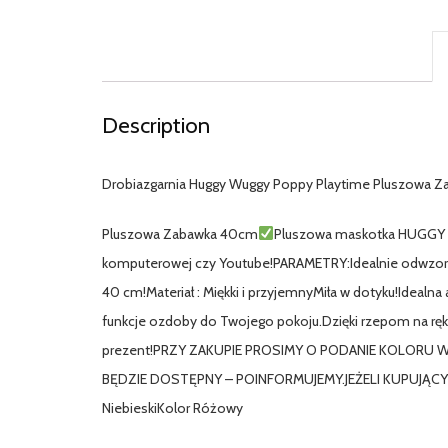
Description
Drobiazgarnia Huggy Wuggy Poppy Playtime Pluszowa 
Pluszowa Zabawka 40cm
Pluszowa maskotka HUGGY to 
komputerowej czy Youtube!PARAMETRY:Idealnie odwzo
40 cm!Materiał : Miękki i przyjemnyMiła w dotyku!Idealna a
funkcje ozdoby do Twojego pokoju.Dzięki rzepom na rę
prezent!PRZY ZAKUPIE PROSIMY O PODANIE KOLORU 
BĘDZIE DOSTĘPNY – POINFORMUJEMY.JEŻELI KUPUJĄCY
NiebieskiKolor Różowy