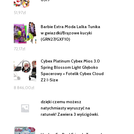
51,97
zł
Barbie Extra Moda Lalka Tunika
w gwiazdki/Brązowe kucyki
(GRN27/GXF10)
72,17
zł
Cybex Platinum Cybex Mios 3.0
Spring Blossom Light Głęboko
Spacerowy + Fotelik Cybex Cloud
Z2 I-Size
8 846,00
zł
dzięki czemu możesz
natychmiasty wyruszyć na
ratunek! Zawiera 3 wyścigówki.