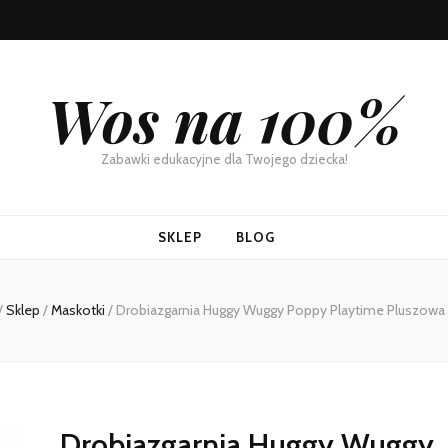
Wos na 100%
Zabawki edukacyjne dla Twojego dziecka!
SKLEP
BLOG
/
Sklep
/
Maskotki
/
Drobiazgarnia Huggy Wuggy Poppy Playtime Pluszow
Drobiazgarnia Huggy Wuggy