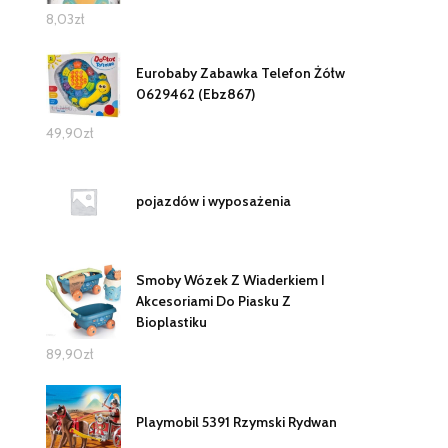
8,03
zł
Eurobaby Zabawka Telefon Żółw
0629462 (Ebz867)
49,90
zł
pojazdów i wyposażenia
Smoby Wózek Z Wiaderkiem I
Akcesoriami Do Piasku Z
Bioplastiku
89,90
zł
Playmobil 5391 Rzymski Rydwan