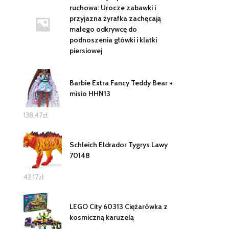
ruchowa: Urocze zabawki i
przyjazna żyrafka zachęcają
małego odkrywcę do
podnoszenia główki i klatki
piersiowej
Barbie Extra Fancy Teddy Bear +
misio HHN13
138,47
zł
Schleich Eldrador Tygrys Lawy
70148
42,17
zł
LEGO City 60313 Ciężarówka z
kosmiczną karuzelą