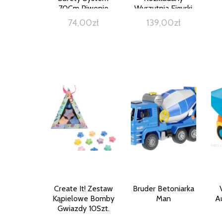
70Cm Piwonie
Wyrzutnia Figurki
Platynowy
74,00
zł
139,00
zł
Create It! Zestaw
Bruder Betoniarka
Kąpielowe Bomby
Man
A
Gwiazdy 10Szt.