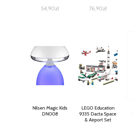
54,90
zł
76,90
zł
Nilsen Magic Kids
LEGO Education
DN008
9335 Dacta Space
& Airport Set