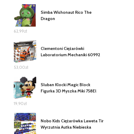
Simba Wishonaut Rico The
Dragon
62,99
zł
Clementoni Ciężarówki
Laboratorium Mechaniki 60992
53,00
zł
Sluban Klocki Magic Block
Figurka 3D Myszka Miki 758El
19,90
zł
Nobo Kids Ciężarówka Laweta Tir
Wyrzutnia Autka Niebieska