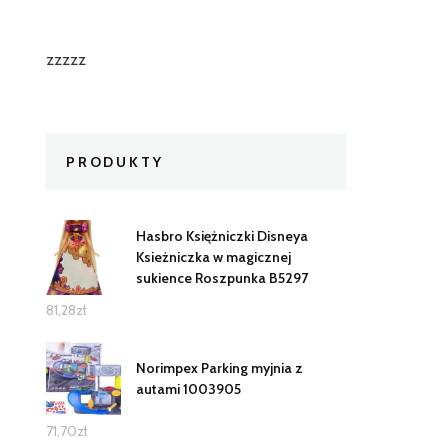
zzzzz
PRODUKTY
Hasbro Księżniczki Disneya
Ksieżniczka w magicznej
sukience Roszpunka B5297
81,28
zł
Norimpex Parking myjnia z
autami 1003905
71,70
zł