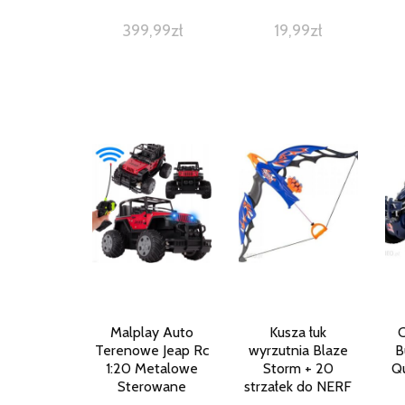
399,99
zł
19,99
zł
Malplay Auto
Kusza łuk
C
Terenowe Jeap Rc
wyrzutnia Blaze
B
1:20 Metalowe
Storm + 20
Q
Sterowane
strzałek do NERF