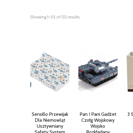
Showing 1–55 of 132 results
Sensillo Przewijak
Pan I Pani Gadżet
3 
Dla Niemowląt
Czołg Wojskowy
Usztywniany
Wojsko
Safety System
Rozkładany