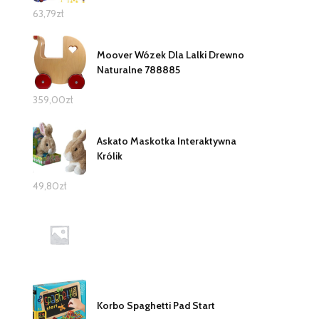
63,79
zł
Moover Wózek Dla Lalki Drewno
Naturalne 788885
359,00
zł
Askato Maskotka Interaktywna
Królik
49,80
zł
Korbo Spaghetti Pad Start