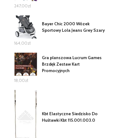
247,00
zł
Bayer Chic 2000 Wózek
Sportowy Lola Jeans Grey Szary
164,00
zł
Gra planszowa Lucrum Games
Brzdęk Zestaw Kart
Promocyjnych
18,00
zł
Kbt Elastyczne Siedzisko Do
Huśtawki Kbt 115.001.003.0