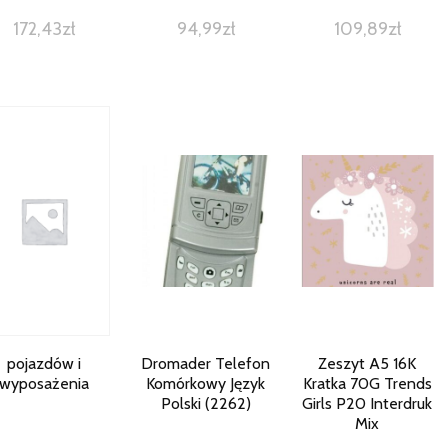
Fantazja
172,43
zł
94,99
zł
109,89
zł
pojazdów i
Dromader Telefon
Zeszyt A5 16K
wyposażenia
Komórkowy Język
Kratka 70G Trends
Polski (2262)
Girls P20 Interdruk
Mix