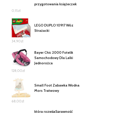
przygotowania książeczek
0,15
zł
LEGO DUPLO 10917 Wóz
Strażacki
34,90
zł
Bayer Chic 2000 Fotelik
Samochodowy Dla Lalki
Jednorożca
128,00
zł
Small Foot Zabawka Wodna
Mors Tratwowy
68,00
zł
która rozwijaSprawność