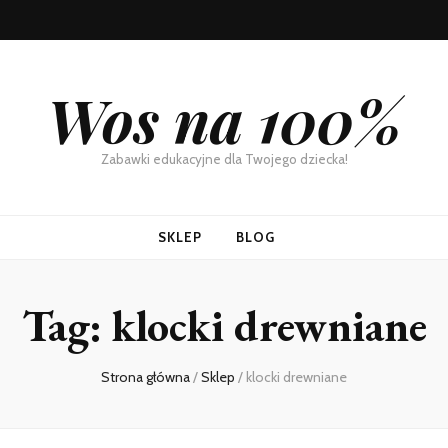
Wos na 100%
Zabawki edukacyjne dla Twojego dziecka!
SKLEP
BLOG
Tag:
klocki drewniane
Strona główna
/
Sklep
/
klocki drewniane