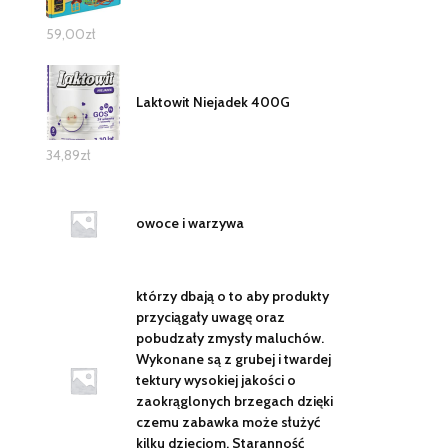
59,00
zł
Laktowit Niejadek 400G
34,89
zł
owoce i warzywa
którzy dbają o to aby produkty
przyciągały uwagę oraz
pobudzały zmysły maluchów.
Wykonane są z grubej i twardej
tektury wysokiej jakości o
zaokrąglonych brzegach dzięki
czemu zabawka może służyć
kilku dzieciom. Staranność