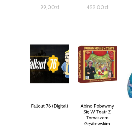
99,00
zł
499,00
zł
Fallout 76 (Digital)
Abino Pobawmy
Się W Teatr Z
Tomaszem
Gęsikowskim