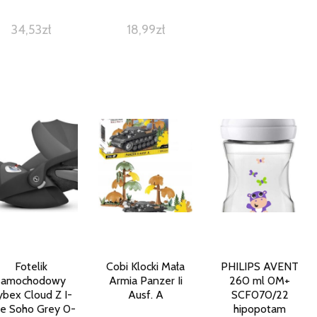
34,53
zł
18,99
zł
Fotelik
Cobi Klocki Mała
PHILIPS AVENT
samochodowy
Armia Panzer Ii
260 ml 0M+
ybex Cloud Z I-
Ausf. A
SCF070/22
ze Soho Grey 0-
hipopotam