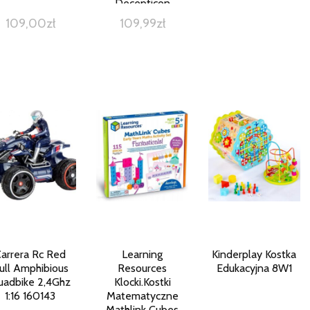
Decepticon
Dragstrip F3020
109,00
zł
109,99
zł
arrera Rc Red
Learning
Kinderplay Kostka
ull Amphibious
Resources
Edukacyjna 8W1
uadbike 2,4Ghz
Klocki.Kostki
1:16 160143
Matematyczne
Mathlink Cubes