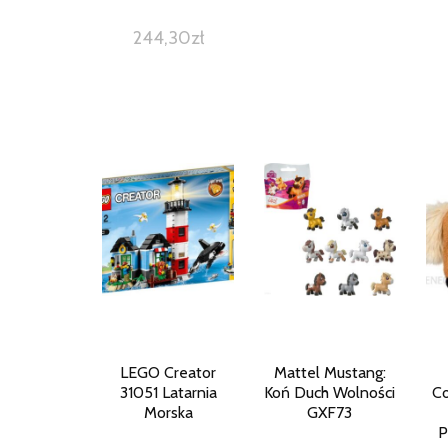
244,30
zł
LEGO Creator
Mattel Mustang:
31051 Latarnia
Koń Duch Wolności
C
Morska
GXF73
P