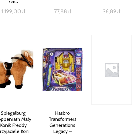
13Kg
1 199,00
zł
77,88
zł
36,89
zł
Spiegelburg
Hasbro
oppenrath Mały
Transformers
Konik Freddy
Generations
rzyjaciele Koni
Legacy –