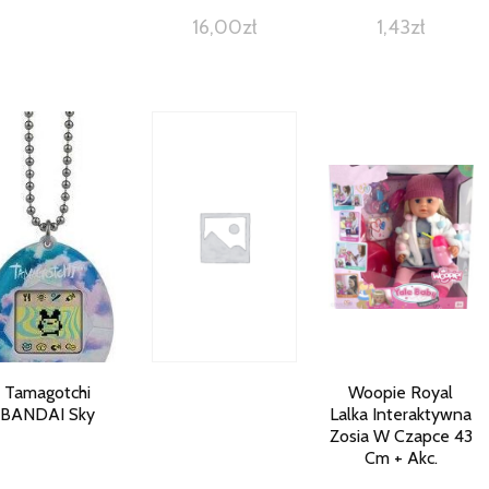
16,00
zł
1,43
zł
Tamagotchi
Woopie Royal
BANDAI Sky
Lalka Interaktywna
Zosia W Czapce 43
Cm + Akc.