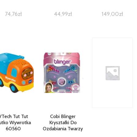
74,76
zł
44,99
zł
149,00
zł
VTech Tut Tut
Cobi Blinger
utko Wywrotka
Kryształki Do
60560
Ozdabiania Twarzy