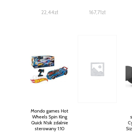
22,44
zł
167,71
zł
Mondo games Hot
Wheels Spin King
Quick N’sik zdalnie
C
sterowany 1:10
Si