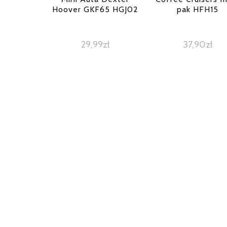
Hoover GKF65 HGJ02
pak HFH15
29,99
zł
37,90
zł