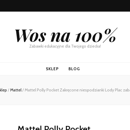
Wos na 100%
Zabawki edukacyjne dla Twojego dziecka!
SKLEP
BLOG
klep
/
Mattel
/
Mattel Polly Pocket Zakręcone niespodzianki Lody Plac z
Mattel Polly Pocket