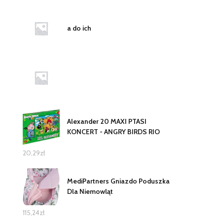
a do ich
Alexander 20 MAXI PTASI
KONCERT - ANGRY BIRDS RIO
20,29
zł
MediPartners Gniazdo Poduszka
Dla Niemowląt
115,24
zł