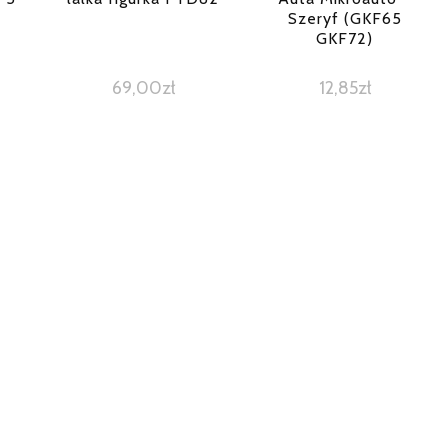
Szeryf (GKF65
GKF72)
69,00
zł
12,85
zł