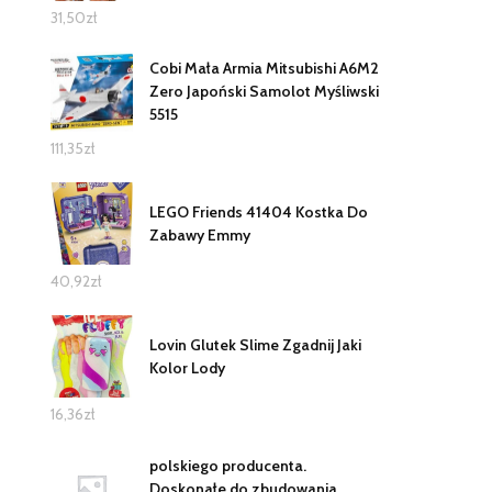
31,50
zł
Cobi Mała Armia Mitsubishi A6M2
Zero Japoński Samolot Myśliwski
5515
111,35
zł
LEGO Friends 41404 Kostka Do
Zabawy Emmy
40,92
zł
Lovin Glutek Slime Zgadnij Jaki
Kolor Lody
16,36
zł
polskiego producenta.
Doskonałe do zbudowania