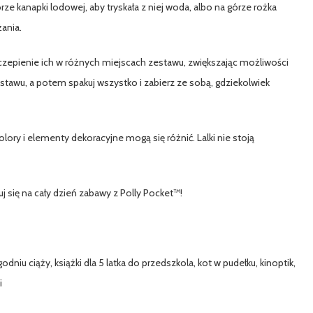
ze kanapki lodowej, aby tryskała z niej woda, albo na górze rożka
ania.
yczepienie ich w różnych miejscach zestawu, zwiększając możliwości
stawu, a potem spakuj wszystko i zabierz ze sobą, gdziekolwiek
lory i elementy dekoracyjne mogą się różnić. Lalki nie stoją
uj się na cały dzień zabawy z Polly Pocket™!
odniu ciąży, książki dla 5 latka do przedszkola, kot w pudełku, kinoptik,
i