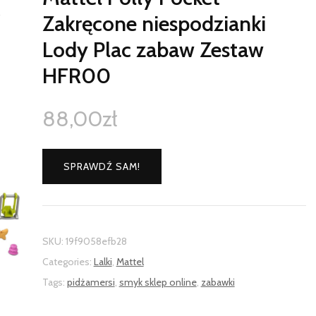
Zakręcone niespodzianki
Lody Plac zabaw Zestaw
HFR00
88,00
zł
SPRAWDŹ SAM!
SKU:
19f9058efb28
Categories:
Lalki
,
Mattel
Tags:
pidżamersi
,
smyk sklep online
,
zabawki