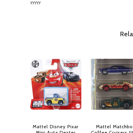
yyyyy
Rela
Mattel Disney Pixar
Mattel Matchbo
Mini Auta Dexter
Coffee Cruisers II