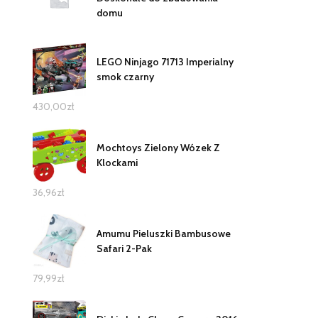
domu
LEGO Ninjago 71713 Imperialny
smok czarny
430,00
zł
Mochtoys Zielony Wózek Z
Klockami
36,96
zł
Amumu Pieluszki Bambusowe
Safari 2-Pak
79,99
zł