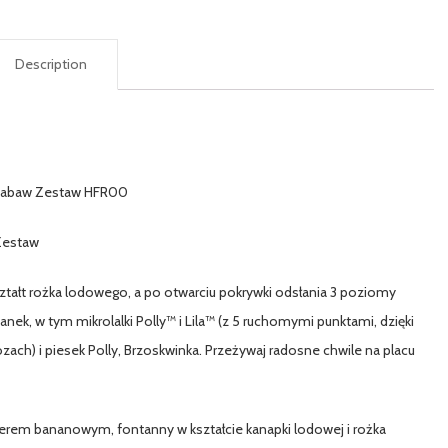
Description
c zabaw Zestaw HFR00
Zestaw
tałt rożka lodowego, a po otwarciu pokrywki odsłania 3 poziomy
ek, w tym mikrolalki Polly™ i Lila™ (z 5 ruchomymi punktami, dzięki
h) i piesek Polly, Brzoskwinka. Przeżywaj radosne chwile na placu
eserem bananowym, fontanny w kształcie kanapki lodowej i rożka