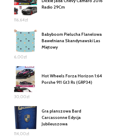
Dickie Jada Chevy Camaro 2016
Radio 29Cm
116,64
zł
Babyboom Pielucha Flanelowa
Bawełniana Skandynawski Las
Miętowy
6,00
zł
Hot Wheels Forza Horizon 1:64
Porshe 911 Gt3 Rs (GRP34)
30,00
zł
Gra planszowa Bard
Carcassonne Edycja
Jubileuszowa
114,00
zł