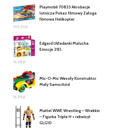
Playmobil 70833 Akrobacje
lotnicze Pokaz filmowy Załoga
filmowa Helikopter
105,01
zł
Edgard Układanki Malucha.
Emocje 21El.
16,68
zł
Mic-O-Mic Wesoły Konstruktor
Mały Samochód
16,99
zł
Mattel WWE Wrestling – Wrekkin
– Figurka Triple H + rekwizyt
GLG10