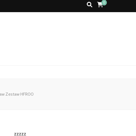
0
abaw Zestaw HFR00
zzzzz