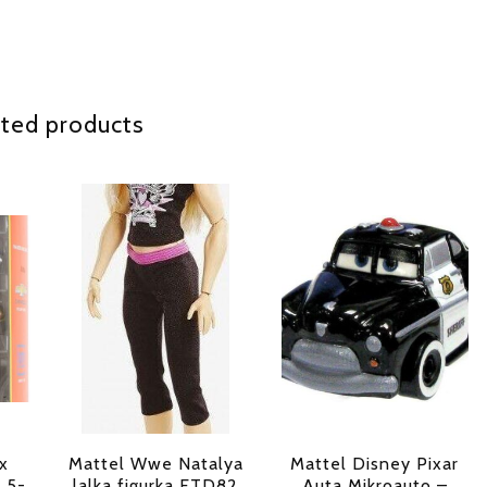
ted products
x
Mattel Wwe Natalya
Mattel Disney Pixar
I 5-
lalka figurka FTD82
Auta Mikroauto –