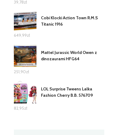
39,78
zł
Cobi Klocki Action Town R.M.S
Titanic 1916
649,99
zł
Mattel Jurassic World Owen z
dinozaurami HFG64
251,90
zł
LOL Surprise Tweens Lalka
Fashion Cherry B.B. 576709
82,95
zł