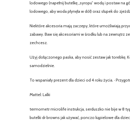
lodowego (napełnij butelkę „syropu” wodą i postaw na gór
lodowego, aby woda płynęła w dół) oraz słupek do zjeżdż
Niektóre akcesoria mają zaczepy, które umożliwiają prz
zabawy. Baw się akcesoriami w środku lub na zewnątrz ze
zechcesz.
Użyj dołączonego paska, aby nosić zestaw jak torebkę. Ko
samodzielnie.
To wspaniały prezent dla dzieci od 4 roku życia. · Przygot
Mattel: Lalki
termometr microlife instrukcja, serduszko nie bije w 8 tyg
butelki dr browns jak używać, ponczo kąpielowe dla dziec